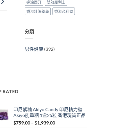
達泊西汀
雙效犀利士
香港壯陽藥藥
香港必利勁
分類
男性健康
(392)
P RATED
印尼紫糖 Akiyo Candy 印尼精力糖
Akiyo能量糖 1盒25粒 香港現貨正品
Price
$
759.00
–
$
1,939.00
range: