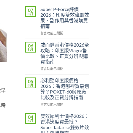
〈永
春
Super P-Force評價
07
糖
8 月
2026：印度雙效偉哥效
B
果、副作用與香港購買
群
指南
Candy
功
在
留言功能已關閉
效
〈Super
2026：
P-
威而鋼香港價格2026全
06
成
Force
8 月
攻略：印度版Viagra售
分、
評
價比較、正貨分辨與購
效
價
買指南
果、
2026：
用
印
在
留言功能已關閉
法
度
〈威
與
雙
而
必利勁印度版價格
05
香
效
鋼
8 月
2026：香港哪裡買最划
港
偉
香
緻早
算？POXET-60與原廠
購
哥
港
比較及正貨分辨指南
買
效
價
指
果、
格
息時
在
留言功能已關閉
南〉
副
2026
〈必
中
作
全
利
雙效犀利士價格2026：
04
用
攻
勁
8 月
香港邊度買最抵？
與
略：
印
Super Tadarise雙效片效
香
印
度
果與選購指南