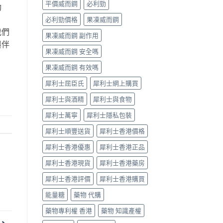
平價威而鋼
必利勁
功
指
南〉
必利勁價格
果凍威而鋼
中
我們
果凍威而鋼 副作用
與伴
果凍威而鋼 安全嗎
果凍威而鋼 有效嗎
犀利士屈臣氏
犀利士網上購買
犀利士與酒精
犀利士與食物
犀利士萬寧
犀利士隱私包裝
犀利士順豐送貨
犀利士香港價格
犀利士香港優惠
犀利士香港正品
犀利士香港現貨
犀利士香港藥房
犀利士香港評價
犀利士香港購買
能量糖
藥物 代購
藥物專利權 香港
藥物 知識產權