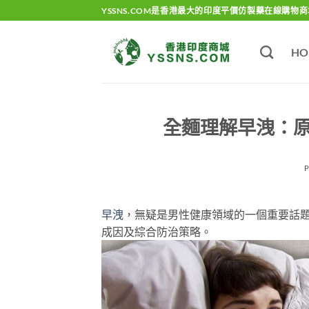
Skip
YSSNS.COM是香港最大的印度平價仿製藥在線購物商
to
content
HO
全麵理解早洩：
早洩
，無疑是男性健康領域的一個重要話
成因及綜合防治策略。