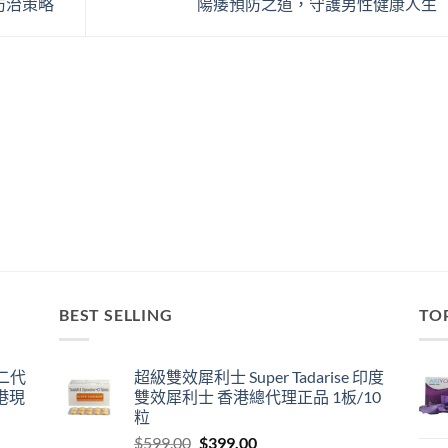
防治策略
陽痿預防之道，守護男性健康人生
BEST SELLING
TO
囊二代
超級雙效犀利士 Super Tadarise 印度
港現
雙效犀利士 香港總代理正品 1板/10
粒
Original
Current
$
599.00
$
399.00