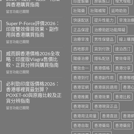
印度製藥
原裝進口
增大增粗
與香港購買指南
壯陽藥
壯陽補腎
延時助勃
在
留言功能已關閉
〈永
快速配送
提升性能力
早洩治
春
Super P-Force評價2026：
糖
印度雙效偉哥效果、副作
正品保證
治療勃起功能障礙
B
用與香港購買指南
群
治療早洩
男性保健品
線上購
在
Candy
留言功能已關閉
〈Super
功
西地那非
貨到付款
達泊西汀
P-
效
威而鋼香港價格2026全攻
Force
2026：
陽痿治療
隱私配送
雙效偉哥
略：印度版Viagra售價比
評
成
較、正貨分辨與購買指南
價
分、
雙效合一
香港價格
香港分享
在
2026：
留言功能已關閉
效
〈威
印
香港到付
香港副作用
香港哪
果、
而
度
用
必利勁印度版價格2026：
香港官網
香港居民適用
香港
鋼
雙
法
香港哪裡買最划算？
香
效
與
POXET-60與原廠比較及正
香港推薦
香港效果
香港比較
港
偉
香
貨分辨指南
價
哥
港
香港現貨
香港現貨正品
格
效
在
購
留言功能已關閉
2026
果、
〈必
買
香港用法用量
香港直送
香港
全
副
利
指
攻
作
勁
南〉
香港自取
香港藥局
香港藥房
略：
用
印
中
印
與
度