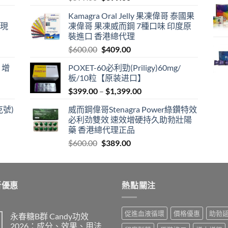
price
price
Kamagra Oral Jelly 果凍偉哥 泰國果
was:
is:
港現
凍偉哥 果凍威而鋼 7種口味 印度原
$599.00.
$399.00.
裝進口 香港總代理
Original
Current
$
600.00
$
409.00
price
price
 增
POXET-60必利勁(Priligy)60mg/
was:
is:
板/10粒【原装进口】
$600.00.
$409.00.
Price
$
399.00
–
$
1,399.00
range:
克號)
威而鋼偉哥Stenagra Power綠鑽特效
$399.00
必利劲雙效 速效增硬持久助勃壯陽
through
藥 香港總代理正品
$1,399.00
Original
Current
$
600.00
$
389.00
price
price
was:
is:
$600.00.
$389.00.
新優惠
熱點關注
促進血液循環
價格優惠
助勃
永春糖B群 Candy功效
2026：成分、效果、用法