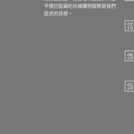
平價仿製藥的在線購物服務是我們
追求的目標。
07
8 月
06
8 月
05
8 月