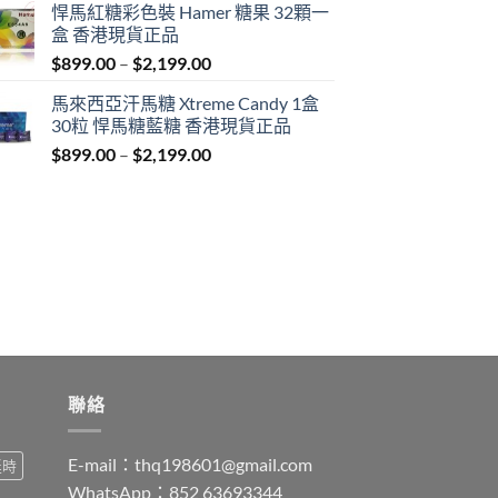
悍馬紅糖彩色裝 Hamer 糖果 32顆一
$759.00
盒 香港現貨正品
through
Price
$
899.00
–
$
2,199.00
$1,939.00
range:
馬來西亞汗馬糖 Xtreme Candy 1盒
$899.00
30粒 悍馬糖藍糖 香港現貨正品
through
Price
$
899.00
–
$
2,199.00
$2,199.00
range:
$899.00
through
$2,199.00
聯絡
E-mail：
thq198601@gmail.com
延時
WhatsApp：852 63693344