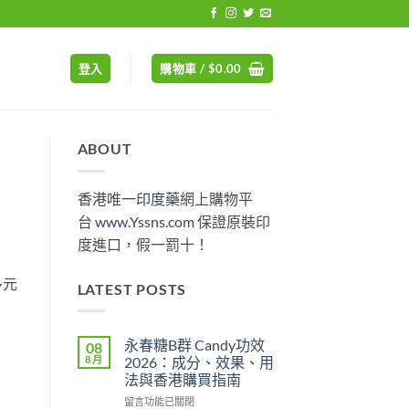
登入
購物車 /
$
0.00
ABOUT
香港唯一
印度藥
網上購物平
台
www.Yssns.com
保證原裝印
度進口，假一罰十！
多元
LATEST POSTS
永春糖B群 Candy功效
08
8 月
2026：成分、效果、用
法與香港購買指南
在
留言功能已關閉