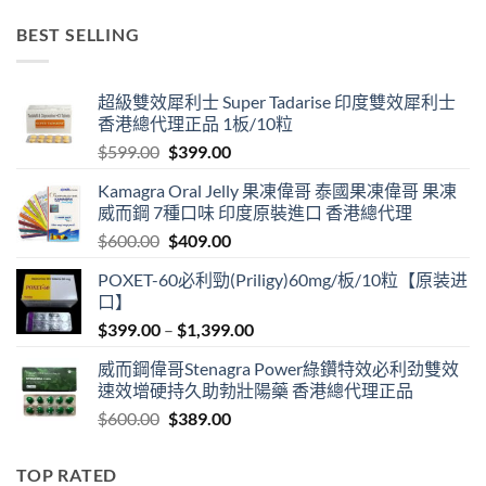
$499.00
BEST SELLING
through
$3,399.00
超級雙效犀利士 Super Tadarise 印度雙效犀利士
香港總代理正品 1板/10粒
Original
Current
$
599.00
$
399.00
price
price
Kamagra Oral Jelly 果凍偉哥 泰國果凍偉哥 果凍
was:
is:
威而鋼 7種口味 印度原裝進口 香港總代理
$599.00.
$399.00.
Original
Current
$
600.00
$
409.00
price
price
POXET-60必利勁(Priligy)60mg/板/10粒【原装进
was:
is:
口】
$600.00.
$409.00.
Price
$
399.00
–
$
1,399.00
range:
威而鋼偉哥Stenagra Power綠鑽特效必利劲雙效
$399.00
速效增硬持久助勃壯陽藥 香港總代理正品
through
Original
Current
$
600.00
$
389.00
$1,399.00
price
price
was:
is:
TOP RATED
$600.00.
$389.00.