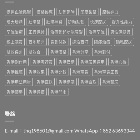
購
度
攻
副
買
版
略：
作
促進血液循環
價格優惠
助勃延時
印度製藥
原裝進口
指
價
印
用
南〉
格
度
與
增大增粗
壯陽藥
壯陽補腎
延時助勃
快速配送
提升性能力
中
2026：
版
香
香
Viagra
早洩治療
正品保證
治療勃起功能障礙
治療早洩
男性保健品
港
港
售
購
哪
線上購買
西地那非
貨到付款
達泊西汀
陽痿治療
隱私配送
價
買
裡
比
指
買
雙效偉哥
雙效合一
香港價格
香港分享
香港到付
較、
南〉
最
正
中
香港副作用
香港哪裡買
香港官網
香港居民適用
香港心得
划
貨
算？
分
香港推薦
香港效果
香港比較
香港現貨
香港現貨正品
POXET-
辨
60
與
香港用法用量
香港直送
香港網購
香港自取
香港藥局
與
購
原
買
香港藥房
香港評價
香港門市
廠
指
比
南〉
較
中
及
聯絡
正
貨
分
E-mail：
thq198601@gmail.com
WhatsApp：852 63693344
辨
指