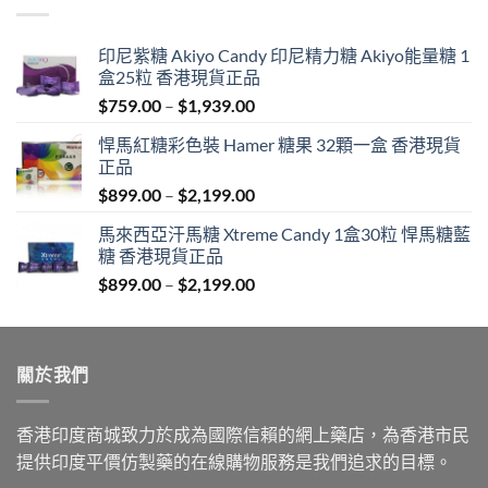
印尼紫糖 Akiyo Candy 印尼精力糖 Akiyo能量糖 1
盒25粒 香港現貨正品
Price
$
759.00
–
$
1,939.00
range:
悍馬紅糖彩色裝 Hamer 糖果 32顆一盒 香港現貨
$759.00
正品
through
Price
$
899.00
–
$
2,199.00
$1,939.00
range:
馬來西亞汗馬糖 Xtreme Candy 1盒30粒 悍馬糖藍
$899.00
糖 香港現貨正品
through
Price
$
899.00
–
$
2,199.00
$2,199.00
range:
$899.00
through
關於我們
$2,199.00
香港印度商城致力於成為國際信賴的網上藥店，為香港市民
提供印度平價仿製藥的在線購物服務是我們追求的目標。