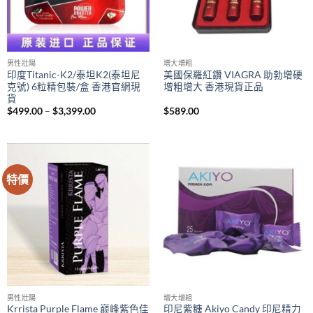
男性壯陽
增大增粗
印度Titanic-K2/泰坦K2(泰坦尼
美國保羅紅鑽 VIAGRA 助勃增硬
克號) 6粒精包裝/盒 香港官網現
增粗增大 香港現貨正品
貨
Price
$
499.00
–
$
3,399.00
$
589.00
range:
$499.00
through
$3,399.00
特價
男性壯陽
增大增粗
Krrista Purple Flame 巅峰紫色佳
印尼紫糖 Akiyo Candy 印尼精力