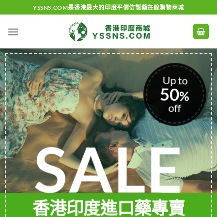
Skip
YSSNS.COM是香港最大的印度平價仿製藥在線購物商城
to
content
Up to
50
%
off
SALE
香港印度進口藥專賣