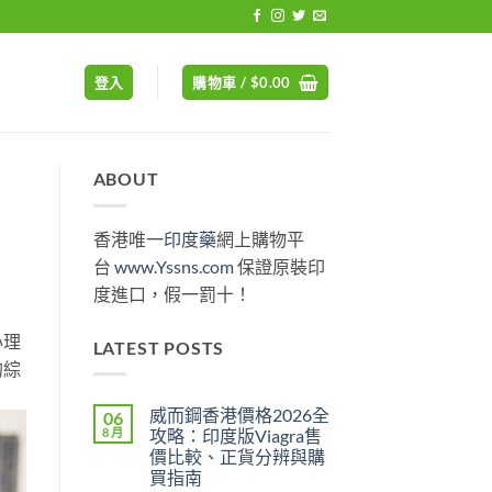
登入
購物車 /
$
0.00
ABOUT
香港唯一
印度藥
網上購物平
台
www.Yssns.com
保證原裝印
度進口，假一罰十！
心理
LATEST POSTS
的綜
威而鋼香港價格2026全
06
8 月
攻略：印度版Viagra售
價比較、正貨分辨與購
買指南