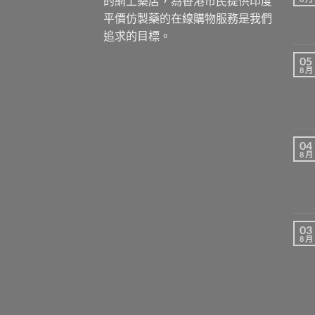
的網上藥店，為香港市民提供印度
平價仿製藥的在線購物服務是我們
追求的目標。
05
8 月
04
8 月
03
8 月