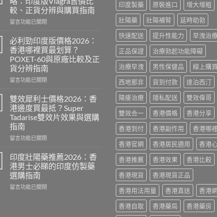
略：印度版Viagra售價比
印度製藥
原裝進口
增大增粗
較、正貨分辨與購買指南
壯陽藥
壯陽補腎
延時助勃
在
留言功能已關閉
〈威
快速配送
提升性能力
早洩治
而
必利勁印度版價格2026：
鋼
香港哪裡買最划算？
正品保證
治療勃起功能障礙
香
POXET-60與原廠比較及正
港
治療早洩
男性保健品
線上購
貨分辨指南
價
格
在
留言功能已關閉
西地那非
貨到付款
達泊西汀
2026
〈必
全
利
陽痿治療
隱私配送
雙效偉哥
雙效犀利士價格2026：香
攻
勁
港邊度買最抵？Super
略：
印
雙效合一
香港價格
香港分享
Tadarise雙效片效果與選購
印
度
指南
香港到付
香港副作用
香港哪
度
版
版
價
在
留言功能已關閉
香港官網
香港居民適用
香港
Viagra
格
〈雙
售
2026：
效
印度壯陽藥推薦2026：香
香港推薦
香港效果
香港比較
價
香
犀
港男士必睇的印度仿製藥
比
港
利
選購指南
香港現貨
香港現貨正品
較、
哪
士
正
裡
在
價
留言功能已關閉
香港用法用量
香港直送
香港
貨
買
〈印
格
分
最
度
2026：
香港自取
香港藥局
香港藥房
辨
划
壯
香