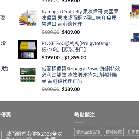
$
599.00
$
399.00
price
price
Kamagra Oral Jelly 果凍偉哥 泰國果
was:
is:
港現
凍偉哥 果凍威而鋼 7種口味 印度原
$599.00.
$399.00.
裝進口 香港總代理
Original
Current
$
600.00
$
409.00
price
price
 增
POXET-60必利勁(Priligy)60mg/
was:
is:
板/10粒【原装进口】
$600.00.
$409.00.
Price
$
399.00
–
$
1,399.00
range:
克號)
威而鋼偉哥Stenagra Power綠鑽特效
$399.00
必利劲雙效 速效增硬持久助勃壯陽
through
藥 香港總代理正品
$1,399.00
Original
Current
$
600.00
$
389.00
price
price
was:
is:
$600.00.
$389.00.
新優惠
熱點關注
促進血液循環
價格優惠
助勃
威而鋼香港價格2026全攻