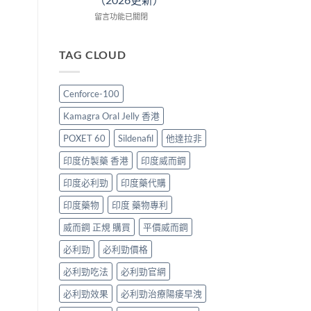
買
60
推
度
指
與
薦
買
在
留言功能已關閉
南〉
原
2026：
最
〈汗
中
廠
香
抵？
馬
比
港
Super
糖
TAG CLOUD
較
男
Tadarise
vs
及
士
雙
悍
正
必
效
馬
Cenforce-100
貨
睇
片
糖
分
的
效
邊
Kamagra Oral Jelly 香港
辨
印
果
隻
指
度
與
好？
POXET 60
Sildenafil
他達拉非
南〉
仿
選
成
中
製
購
分、
印度仿製藥 香港
印度威而鋼
藥
指
效
選
南〉
果、
印度必利勁
印度藥代購
購
中
價
印度藥物
印度 藥物專利
指
錢、
南〉
副
威而鋼 正規 購買
平價威而鋼
中
作
用
必利勁
必利勁價格
全
面
必利勁吃法
必利勁官網
對
比
必利勁效果
必利勁治療陽痿早洩
（2026
更