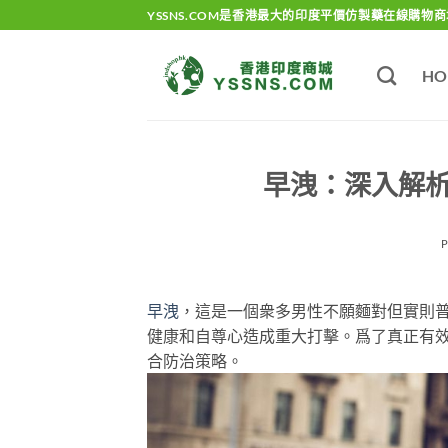
Skip
YSSNS.COM是香港最大的印度平價仿製藥在線購物商
to
content
HO
早洩：深入解
早洩
，這是一個衆多男性不願麵對但實則
健康和自尊心造成重大打擊。爲了真正有
合防治策略。