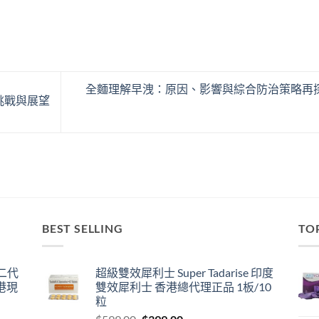
全麵理解早洩：原因、影響與綜合防治策略再
挑戰與展望
BEST SELLING
TO
囊二代
超級雙效犀利士 Super Tadarise 印度
港現
雙效犀利士 香港總代理正品 1板/10
粒
Original
Current