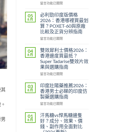
在
留言功能已關閉
〈威
而
必利勁印度版價格
05
鋼
8 月
2026：香港哪裡買最划
香
算？POXET-60與原廠
港
比較及正貨分辨指南
價
格
在
留言功能已關閉
2026
〈必
全
利
雙效犀利士價格2026：
04
攻
勁
8 月
香港邊度買最抵？
略：
印
Super Tadarise雙效片效
印
度
果與選購指南
度
版
版
價
在
留言功能已關閉
Viagra
格
〈雙
售
2026：
效
印度壯陽藥推薦2026：
03
價
香
使其
犀
8 月
香港男士必睇的印度仿
比
港
利
製藥選購指南
較、
哪
士
正
洩。
裡
在
價
留言功能已關閉
貨
買
〈印
格
分
最
度
2026：
汗馬糖vs悍馬糖邊隻
01
對男
辨
划
壯
香
8 月
好？成分、效果、價
與
算？
陽
港
錢、副作用全面對比
購
POXET-
藥
邊
（2026更新）