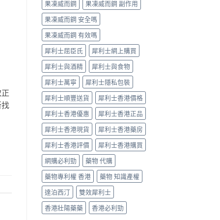
果凍威而鋼
果凍威而鋼 副作用
新）〉
中
果凍威而鋼 安全嗎
果凍威而鋼 有效嗎
犀利士屈臣氏
犀利士網上購買
犀利士與酒精
犀利士與食物
犀利士萬寧
犀利士隱私包裝
取正
犀利士順豐送貨
犀利士香港價格
新找
犀利士香港優惠
犀利士香港正品
犀利士香港現貨
犀利士香港藥房
犀利士香港評價
犀利士香港購買
網購必利勁
藥物 代購
藥物專利權 香港
藥物 知識產權
達泊西汀
雙效犀利士
香港壯陽藥藥
香港必利勁