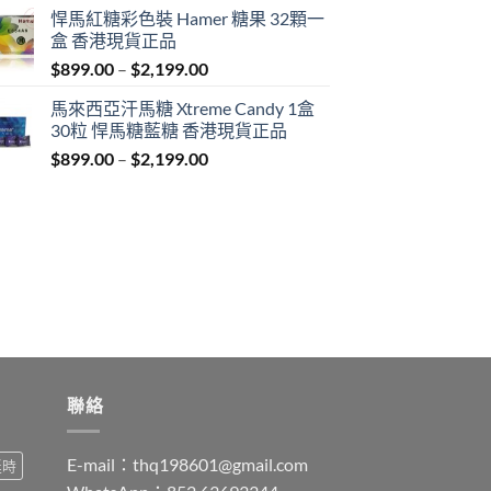
range:
悍馬紅糖彩色裝 Hamer 糖果 32顆一
$759.00
盒 香港現貨正品
through
Price
$
899.00
–
$
2,199.00
$1,939.00
range:
馬來西亞汗馬糖 Xtreme Candy 1盒
$899.00
30粒 悍馬糖藍糖 香港現貨正品
through
Price
$
899.00
–
$
2,199.00
$2,199.00
range:
$899.00
through
$2,199.00
聯絡
E-mail：
thq198601@gmail.com
延時