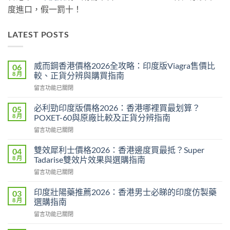
度進口，假一罰十！
LATEST POSTS
威而鋼香港價格2026全攻略：印度版Viagra售價比
06
8 月
較、正貨分辨與購買指南
在
留言功能已關閉
〈威
而
必利勁印度版價格2026：香港哪裡買最划算？
05
鋼
8 月
POXET-60與原廠比較及正貨分辨指南
香
在
留言功能已關閉
港
〈必
價
利
格
雙效犀利士價格2026：香港邊度買最抵？Super
04
勁
2026
8 月
Tadarise雙效片效果與選購指南
印
全
在
留言功能已關閉
度
攻
〈雙
版
略：
效
價
印度壯陽藥推薦2026：香港男士必睇的印度仿製藥
03
印
犀
格
8 月
選購指南
度
利
2026：
版
在
留言功能已關閉
士
香
Viagra
〈印
價
港
售