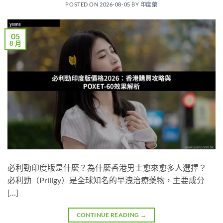
POSTED ON
2026-08-05
BY
印度藥
05
8 月
必利勁印度版是什麼？為什麼香港男士愈來愈多人選擇？
必利勁（Priligy）是全球知名的早洩治療藥物，主要成分
[…]
CONTINUE READING
→