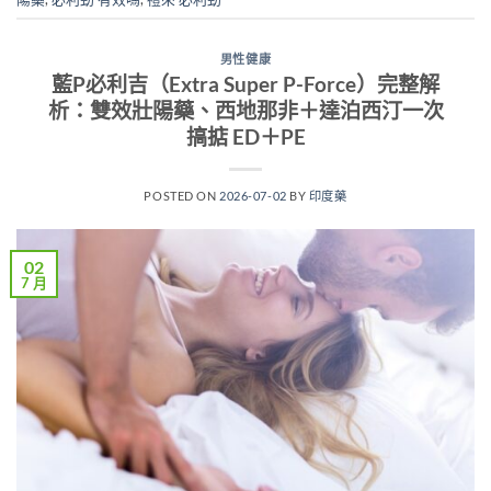
男性健康
藍P必利吉（Extra Super P-Force）完整解
析：雙效壯陽藥、西地那非＋達泊西汀一次
搞掂 ED＋PE
POSTED ON
2026-07-02
BY
印度藥
02
7 月