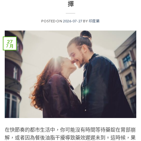
擇
POSTED ON
2026-07-27
BY
印度藥
27
7 月
在快節奏的都市生活中，你可能沒有時間等待藥錠在胃部崩
解，或者因為餐後油脂干擾導致藥效遲遲未到。這時候，果