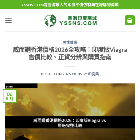
Skip
YSSNS.COM是香港最大的印度平價仿製藥在線購物商城
to
content
男性健康
威而鋼香港價格2026全攻略：印度版Viagra
售價比較、正貨分辨與購買指南
POSTED ON
2026-08-06
BY
印度藥
06
8 月