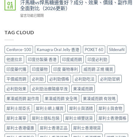
度
格
汗馬糖vs悍馬糖邊隻好？成分、效果、價錢、副作用
01
哪
價
壯
2026：
8 月
全面對比（2026更新）
裡
比
陽
香
買
較、
在
留言功能已關閉
藥
港
最
正
〈汗
推
邊
划
貨
馬
薦
度
算？
分
糖
TAG CLOUD
2026：
買
POXET-
辨
vs
香
最
60
與
悍
港
抵？
與
購
馬
男
Super
Cenforce-100
Kamagra Oral Jelly 香港
POXET 60
Sildenafil
原
買
糖
士
Tadarise
廠
指
邊
必
雙
他達拉非
印度仿製藥 香港
印度威而鋼
印度必利勁
比
南〉
隻
睇
效
較
中
好？
的
印度藥代購
印度藥物
印度 藥物專利
威而鋼 正規 購買
片
及
成
印
效
正
分、
平價威而鋼
必利勁
必利勁價格
必利勁吃法
必利勁官網
度
果
貨
效
仿
與
分
果、
必利勁效果
必利勁治療陽痿早洩
果凍威而鋼
製
選
辨
價
藥
購
指
果凍威而鋼 副作用
果凍威而鋼 安全嗎
果凍威而鋼 有效嗎
錢、
選
指
南〉
副
購
南〉
中
犀利士屈臣氏
犀利士網上購買
犀利士與酒精
犀利士與食物
作
指
中
用
南〉
犀利士萬寧
犀利士隱私包裝
犀利士順豐送貨
犀利士香港價格
全
中
面
犀利士香港優惠
犀利士香港正品
犀利士香港現貨
對
比