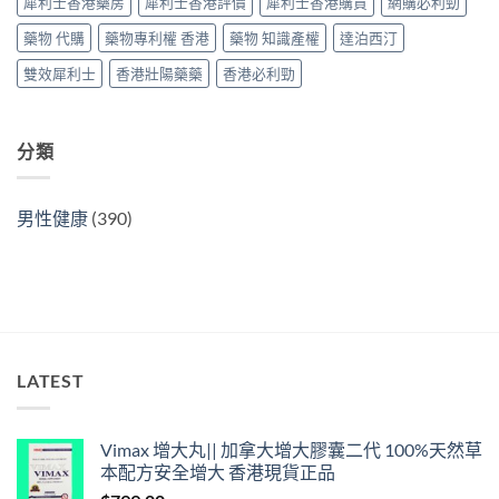
犀利士香港藥房
犀利士香港評價
犀利士香港購買
網購必利勁
（2026
更
藥物 代購
藥物專利權 香港
藥物 知識產權
達泊西汀
新）〉
中
雙效犀利士
香港壯陽藥藥
香港必利勁
分類
男性健康
(390)
LATEST
Vimax 增大丸|| 加拿大增大膠囊二代 100%天然草
本配方安全增大 香港現貨正品