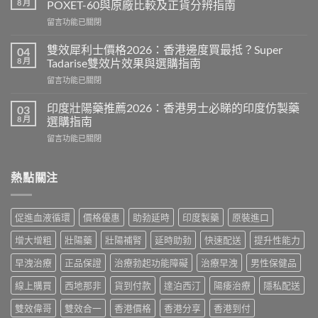
8 月
POXET-60與原廠比較及正貨分辨指南
香
在
留言功能已關閉
港
〈必
價
利
格
雙效犀利士價格2026：香港邊度買最抵？Super
04
勁
2026
8 月
Tadarise雙效片效果與選購指南
印
全
在
留言功能已關閉
度
攻
〈雙
版
略：
效
價
印度壯陽藥推薦2026：香港男士必睇的印度仿製藥
03
印
犀
格
8 月
選購指南
度
利
2026：
版
在
留言功能已關閉
士
香
Viagra
〈印
價
港
售
度
格
哪
價
壯
熱點關注
2026：
裡
比
陽
香
買
較、
藥
港
最
正
推
邊
划
促進血液循環
價格優惠
助勃延時
印度製藥
原裝進口
貨
薦
度
算？
分
2026：
買
POXET-
增大增粗
壯陽藥
壯陽補腎
延時助勃
快速配送
提升性能力
辨
香
最
60
與
港
抵？
早洩治療
正品保證
治療勃起功能障礙
治療早洩
男性保健品
與
購
男
Super
原
買
士
線上購買
西地那非
貨到付款
達泊西汀
陽痿治療
隱私配送
Tadarise
廠
指
必
雙
比
南〉
睇
雙效偉哥
雙效合一
香港價格
香港分享
香港到付
效
較
中