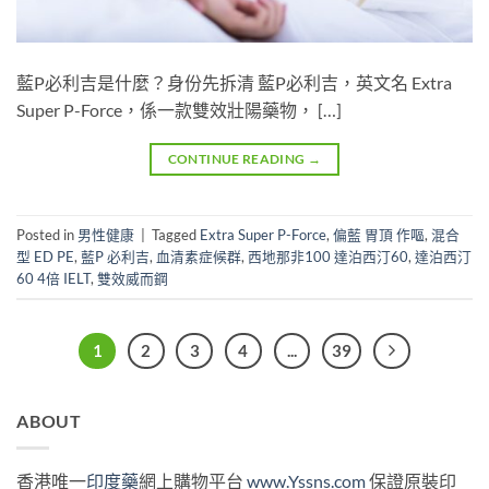
藍P必利吉是什麼？身份先拆清 藍P必利吉，英文名 Extra
Super P-Force，係一款雙效壯陽藥物， […]
CONTINUE READING
→
Posted in
男性健康
|
Tagged
Extra Super P-Force
,
偏藍 胃頂 作嘔
,
混合
型 ED PE
,
藍P 必利吉
,
血清素症候群
,
西地那非100 達泊西汀60
,
達泊西汀
60 4倍 IELT
,
雙效威而鋼
1
2
3
4
...
39
ABOUT
香港唯一
印度藥
網上購物平台
www.Yssns.com
保證原裝印