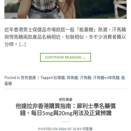
近年香港男士保健品市場掀起一股「能量糖」熱潮，汗馬糖
與悍馬糖兩款產品名稱相近、包裝相似，令不少消費者難以
分辨。 […]
CONTINUE READING
→
Posted in
男性健康
|
Tagged
壯陽糖
,
悍馬糖
,
汗馬糖
,
汗馬糖vs悍馬糖
,
能
量糖
男性健康
他達拉非香港購買指南：犀利士學名藥價
錢、每日5mg與20mg用法及正貨辨識
POSTED ON
2026-07-31
BY
印度藥