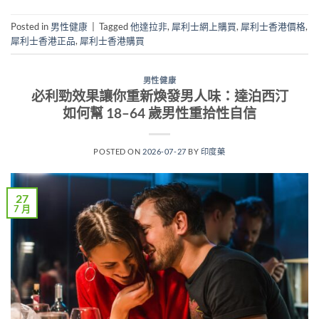
Posted in
男性健康
|
Tagged
他達拉非
,
犀利士網上購買
,
犀利士香港價格
,
犀利士香港正品
,
犀利士香港購買
男性健康
必利勁效果讓你重新煥發男人味：達泊西汀
如何幫 18–64 歲男性重拾性自信
POSTED ON
2026-07-27
BY
印度藥
27
7 月