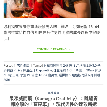
必利勁效果讓你重新煥發男人味：達泊西汀如何幫 18–64
歲男性重拾性自信 相信在各位男性同胞的成長過程中曾經
[…]
CONTINUE READING
→
Posted in
男性健康
|
Tagged
射精時間延長 2-5 倍 IELT 增加 2.5-3.0 倍
,
必利勁 Priligy 達泊西汀 Dapoxetine
,
性生活前 1-3 小時 服用 30mg 起步
60mg 上限
,
早洩 PE 治療 18-64 歲男性
,
選擇性 5-羥色胺再攝取抑制劑
SSRI
男性健康
果凍威而鋼（Kamagra Oral Jelly）：跳過胃
部崩解的「直達車」，現代男性的速效新選