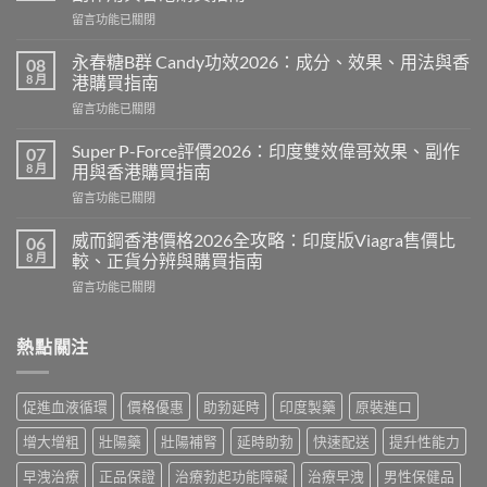
在
留言功能已關閉
〈犀
利
永春糖B群 Candy功效2026：成分、效果、用法與香
08
士
8 月
港購買指南
每
在
留言功能已關閉
日
〈永
5mg
春
2026：
Super P-Force評價2026：印度雙效偉哥效果、副作
07
糖
每
8 月
用與香港購買指南
B
日
在
留言功能已關閉
群
一
〈Super
Candy
次
P-
功
威而鋼香港價格2026全攻略：印度版Viagra售價比
06
低
Force
效
8 月
較、正貨分辨與購買指南
劑
評
2026：
量
在
留言功能已關閉
價
成
療
〈威
2026：
分、
法
而
印
效
效
鋼
熱點關注
度
果、
果、
香
雙
用
副
港
效
法
作
價
偉
與
促進血液循環
價格優惠
助勃延時
印度製藥
原裝進口
用
格
哥
香
與
2026
效
港
增大增粗
壯陽藥
壯陽補腎
延時助勃
快速配送
提升性能力
香
全
果、
購
港
攻
副
早洩治療
正品保證
治療勃起功能障礙
治療早洩
男性保健品
買
購