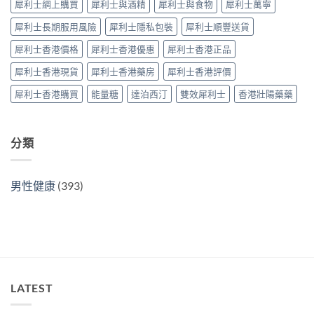
犀利士網上購買
犀利士與酒精
犀利士與食物
犀利士萬寧
與
購
原
買
犀利士長期服用風險
犀利士隱私包裝
犀利士順豐送貨
廠
指
比
南〉
犀利士香港價格
犀利士香港優惠
犀利士香港正品
較
中
及
犀利士香港現貨
犀利士香港藥房
犀利士香港評價
正
貨
犀利士香港購買
能量糖
達泊西汀
雙效犀利士
香港壯陽藥藥
分
辨
指
南〉
分類
中
男性健康
(393)
LATEST