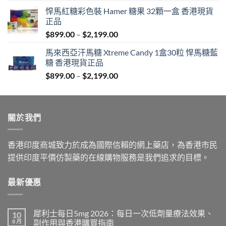
range:
悍馬紅糖彩色裝 Hamer 糖果 32顆一盒 香港現貨
$759.00
正品
through
Price
$
899.00
–
$
2,199.00
$1,939.00
range:
馬來西亞汗馬糖 Xtreme Candy 1盒30粒 悍馬糖藍
$899.00
糖 香港現貨正品
through
Price
$
899.00
–
$
2,199.00
$2,199.00
range:
$899.00
through
關於我們
$2,199.00
香港印度商城致力於成為國際信賴的網上藥店，為香港市民
提供印度平價仿製藥的在線購物服務是我們追求的目標。
最新優惠
犀利士每日5mg 2026：每日一次低劑量療法效果、
10
8 月
副作用與香港購買指南