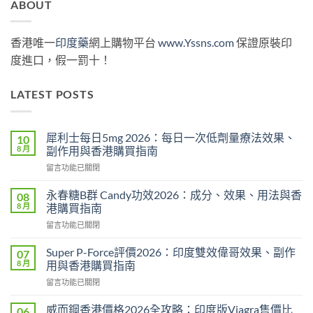
ABOUT
香港唯一
印度藥
網上購物平台
www.Yssns.com
保證原裝印
度進口，假一罰十！
LATEST POSTS
犀利士每日5mg 2026：每日一次低劑量療法效果、
10
8 月
副作用與香港購買指南
在
留言功能已關閉
〈犀
利
永春糖B群 Candy功效2026：成分、效果、用法與香
08
士
8 月
港購買指南
每
在
留言功能已關閉
日
〈永
5mg
春
2026：
Super P-Force評價2026：印度雙效偉哥效果、副作
07
糖
每
8 月
用與香港購買指南
B
日
在
留言功能已關閉
群
一
〈Super
Candy
次
P-
功
威而鋼香港價格2026全攻略：印度版Viagra售價比
06
低