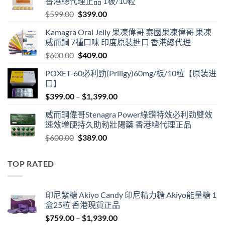
香港總代理正品 1板/10粒
Original
Current
$
599.00
$
399.00
price
price
Kamagra Oral Jelly 果凍偉哥 泰國果凍偉哥 果凍
was:
is:
威而鋼 7種口味 印度原裝進口 香港總代理
$599.00.
$399.00.
Original
Current
$
600.00
$
409.00
price
price
POXET-60必利勁(Priligy)60mg/板/10粒【原装进
was:
is:
口】
$600.00.
$409.00.
Price
$
399.00
–
$
1,399.00
range:
威而鋼偉哥Stenagra Power綠鑽特效必利劲雙效
$399.00
速效增硬持久助勃壯陽藥 香港總代理正品
through
Original
Current
$
600.00
$
389.00
$1,399.00
price
price
was:
is:
TOP RATED
$600.00.
$389.00.
印尼紫糖 Akiyo Candy 印尼精力糖 Akiyo能量糖 1
盒25粒 香港現貨正品
Price
$
759.00
–
$
1,939.00