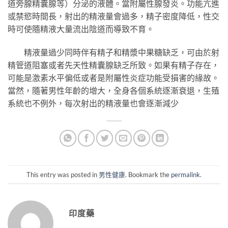
道旁腺精囊腺等）分泌的液體。當附屬性腺發炎。功能亢進
或禁慾時間長，射出的精液量會過多，精子密度降低，性交
時可使隨精液大量流出陰道而導致不育。
精液量過少同時伴有精子和精漿中果糖缺乏，可由於射
精管道阻塞或者先天性精囊腺缺乏所致。如果有精子存在，
可能是激素水平偏低或者是附屬性炎症功能受損害的緣故。
當然，隨著男性年齡的增大，全身各個系統逐漸衰退，生殖
系統也不例外，每次射出的精液量也會逐漸減少
This entry was posted in
男性健康
. Bookmark the
permalink
.
印度藥