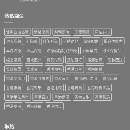
士
香
Viagra
〈印
價
港
售
度
格
哪
價
壯
熱點關注
2026：
裡
比
陽
香
買
較、
藥
港
最
正
推
邊
划
促進血液循環
價格優惠
助勃延時
印度製藥
原裝進口
貨
薦
度
算？
分
2026：
買
POXET-
增大增粗
壯陽藥
壯陽補腎
延時助勃
快速配送
提升性能力
辨
香
最
60
與
港
抵？
早洩治療
正品保證
治療勃起功能障礙
治療早洩
男性保健品
與
購
男
Super
原
買
士
線上購買
西地那非
貨到付款
達泊西汀
陽痿治療
隱私配送
Tadarise
廠
指
必
雙
比
南〉
睇
雙效偉哥
雙效合一
香港價格
香港分享
香港到付
效
較
中
的
片
及
香港副作用
香港哪裡買
香港官網
香港居民適用
香港心得
印
效
正
度
果
貨
香港推薦
香港效果
香港比較
香港現貨
香港現貨正品
仿
與
分
製
選
辨
香港用法用量
香港直送
香港網購
香港自取
香港藥局
藥
購
指
選
指
南〉
香港藥房
香港評價
香港門市
購
南〉
中
指
中
南〉
中
聯絡