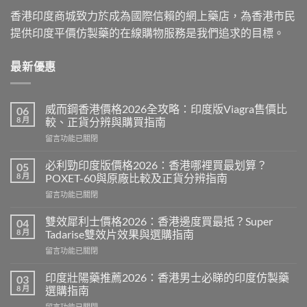
香港印度商城致力於成為國際信賴的網上藥店，為香港市民
提供印度平價仿製藥的在線購物服務是我們追求的目標。
最新優惠
威而鋼香港價格2026全攻略：印度版Viagra售價比
06
8 月
較、正貨分辨與購買指南
在
留言功能已關閉
〈威
而
必利勁印度版價格2026：香港哪裡買最划算？
05
鋼
8 月
POXET-60與原廠比較及正貨分辨指南
香
在
留言功能已關閉
港
〈必
價
利
格
雙效犀利士價格2026：香港邊度買最抵？Super
04
勁
2026
8 月
Tadarise雙效片效果與選購指南
印
全
在
留言功能已關閉
度
攻
〈雙
版
略：
效
價
印度壯陽藥推薦2026：香港男士必睇的印度仿製藥
03
印
犀
格
8 月
選購指南
度
利
2026：
版
在
留言功能已關閉