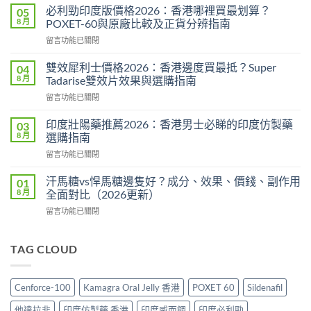
而
必利勁印度版價格2026：香港哪裡買最划算？
05
鋼
8 月
POXET-60與原廠比較及正貨分辨指南
香
在
留言功能已關閉
港
〈必
價
利
格
雙效犀利士價格2026：香港邊度買最抵？Super
04
勁
2026
8 月
Tadarise雙效片效果與選購指南
印
全
在
留言功能已關閉
度
攻
〈雙
版
略：
效
價
印度壯陽藥推薦2026：香港男士必睇的印度仿製藥
03
印
犀
格
8 月
選購指南
度
利
2026：
版
在
留言功能已關閉
士
香
Viagra
〈印
價
港
售
度
格
汗馬糖vs悍馬糖邊隻好？成分、效果、價錢、副作用
01
哪
價
壯
2026：
8 月
全面對比（2026更新）
裡
比
陽
香
買
較、
在
留言功能已關閉
藥
港
最
正
〈汗
推
邊
划
貨
馬
薦
度
算？
分
糖
TAG CLOUD
2026：
買
POXET-
辨
vs
香
最
60
與
悍
港
抵？
與
購
馬
男
Super
Cenforce-100
Kamagra Oral Jelly 香港
POXET 60
Sildenafil
原
買
糖
士
Tadarise
廠
指
邊
必
雙
他達拉非
印度仿製藥 香港
印度威而鋼
印度必利勁
比