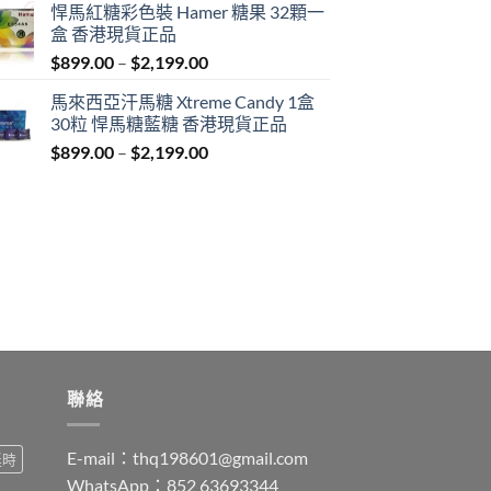
悍馬紅糖彩色裝 Hamer 糖果 32顆一
$759.00
盒 香港現貨正品
through
Price
$
899.00
–
$
2,199.00
$1,939.00
range:
馬來西亞汗馬糖 Xtreme Candy 1盒
$899.00
30粒 悍馬糖藍糖 香港現貨正品
through
Price
$
899.00
–
$
2,199.00
$2,199.00
range:
$899.00
through
$2,199.00
聯絡
E-mail：
thq198601@gmail.com
延時
WhatsApp：852 63693344