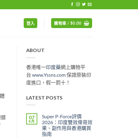
登入
購物車 /
$
0.00
ABOUT
香港唯一
印度藥
網上購物平
台
www.Yssns.com
保證原裝印
度進口，假一罰十！
體
LATEST POSTS
Super P-Force評價
07
腰膝
8 月
2026：印度雙效偉哥效
方
果、副作用與香港購買
指南