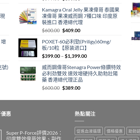
price
price
Kamagra Oral Jelly 果凍偉哥 泰國果
was:
is:
港現
凍偉哥 果凍威而鋼 7種口味 印度原
$599.00.
$399.00.
裝進口 香港總代理
Original
Current
$
600.00
$
409.00
price
price
 增
POXET-60必利勁(Priligy)60mg/
was:
is:
板/10粒【原装进口】
$600.00.
$409.00.
Price
$
399.00
–
$
1,399.00
range:
克號)
威而鋼偉哥Stenagra Power綠鑽特效
$399.00
必利劲雙效 速效增硬持久助勃壯陽
through
藥 香港總代理正品
$1,399.00
Original
Current
$
600.00
$
389.00
price
price
was:
is:
$600.00.
$389.00.
新優惠
熱點關注
促進血液循環
價格優惠
助勃
Super P-Force評價2026：
印度雙效偉哥效果、副作