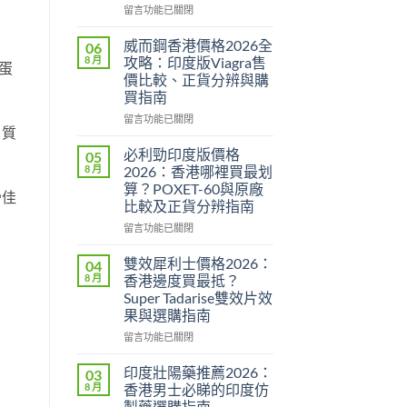
在
留言功能已關閉
〈Super
P-
威而鋼香港價格2026全
06
Force
8 月
攻略：印度版Viagra售
蛋
評
價比較、正貨分辨與購
價
買指南
2026：
印
在
留言功能已關閉
白質
度
〈威
雙
而
必利勁印度版價格
05
效
鋼
8 月
2026：香港哪裡買最划
偉
香
算？POXET-60與原廠
骨佳
哥
港
比較及正貨分辨指南
效
價
果、
格
在
留言功能已關閉
副
2026
〈必
作
全
利
雙效犀利士價格2026：
04
用
攻
勁
8 月
香港邊度買最抵？
與
略：
印
Super Tadarise雙效片效
香
印
度
果與選購指南
港
度
版
購
版
價
在
留言功能已關閉
買
Viagra
格
〈雙
指
售
2026：
效
印度壯陽藥推薦2026：
03
南〉
價
香
犀
8 月
香港男士必睇的印度仿
中
比
港
利
製藥選購指南