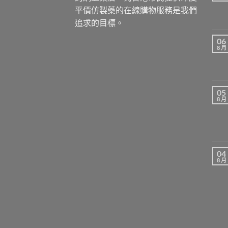
平價仿製藥的在線購物服務是我們
追求的目標。
06
8 月
05
8 月
04
8 月