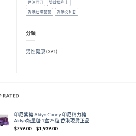
達泊西汀
雙效犀利士
香港壯陽藥藥
香港必利勁
分類
男性健康
(391)
P RATED
印尼紫糖 Akiyo Candy 印尼精力糖
Akiyo能量糖 1盒25粒 香港現貨正品
Price
$
759.00
–
$
1,939.00
range: