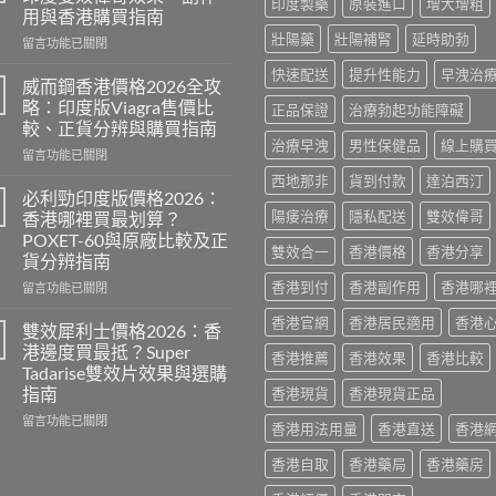
印度製藥
原裝進口
增大增粗
用與香港購買指南
壯陽藥
壯陽補腎
延時助勃
在
留言功能已關閉
〈Super
快速配送
提升性能力
早洩治
P-
威而鋼香港價格2026全攻
Force
略：印度版Viagra售價比
正品保證
治療勃起功能障礙
評
較、正貨分辨與購買指南
價
治療早洩
男性保健品
線上購
在
2026：
留言功能已關閉
〈威
印
西地那非
貨到付款
達泊西汀
而
度
必利勁印度版價格2026：
鋼
雙
陽痿治療
隱私配送
雙效偉哥
香港哪裡買最划算？
香
效
POXET-60與原廠比較及正
港
偉
雙效合一
香港價格
香港分享
貨分辨指南
價
哥
格
香港到付
香港副作用
香港哪
效
在
留言功能已關閉
2026
果、
〈必
香港官網
香港居民適用
香港
全
副
利
雙效犀利士價格2026：香
攻
作
勁
港邊度買最抵？Super
香港推薦
香港效果
香港比較
略：
用
印
Tadarise雙效片效果與選購
印
與
度
指南
香港現貨
香港現貨正品
度
香
版
版
港
價
在
留言功能已關閉
香港用法用量
香港直送
香港
Viagra
購
格
〈雙
售
買
2026：
效
香港自取
香港藥局
香港藥房
價
指
香
犀
比
南〉
港
利