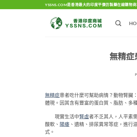
Skip
YSSNS.COM是香港最大的印度平價仿製藥在線購物商
to
content
HO
無精症
無精症
患者吃什麼可幫助病情？動物腎臟：
體現。因其含有豐富的蛋白質、脂肪、多
現實生活中
腎虛
者不乏其人，人平素
酸軟、
陽痿
、遺精、排尿異常等症，進行
式。