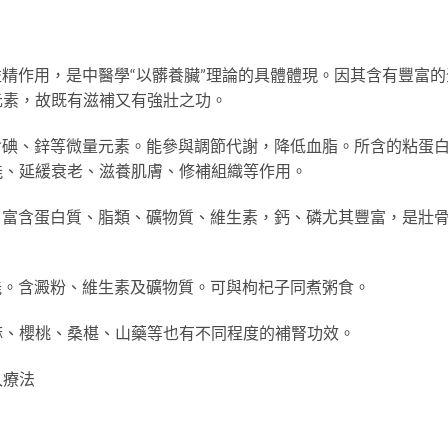
精作用，是中醫學“以髒養臟”理論的具體體現。因其含有豐富的
元素，故既有滋補又有強壯之功。
含碘、鋅等微量元素。能參與調節代謝，降低血脂。所含的粘蛋
能、延緩衰老、滋養肌膚、修補組織等作用。
。富含蛋白質、脂類、礦物質、維生素，鈣、磷尤其豐富，是壯
。
能。含澱粉、維生素及礦物質。可與枸杞子同煮粥食。
麻、櫻桃、桑椹、山藥等也有不同程度的補腎功效。
入療法