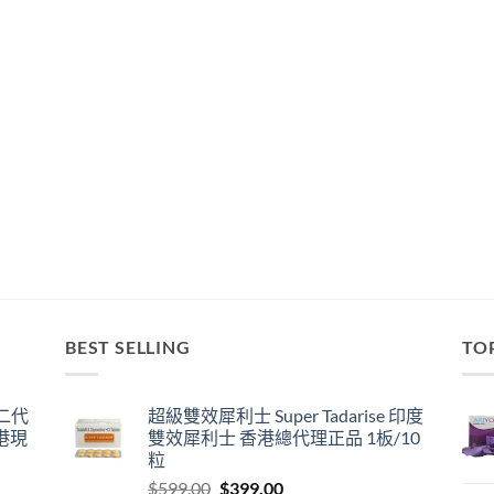
BEST SELLING
TO
囊二代
超級雙效犀利士 Super Tadarise 印度
港現
雙效犀利士 香港總代理正品 1板/10
粒
Original
Current
$
599.00
$
399.00