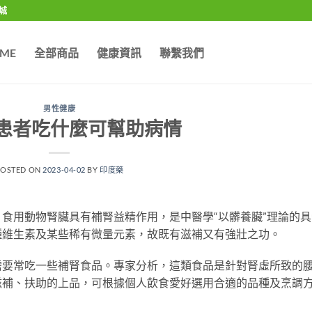
城
ME
全部商品
健康資訊
聯繫我們
男性健康
患者吃什麼可幫助病情
POSTED ON
2023-04-02
BY
印度藥
食用動物腎臟具有補腎益精作用，是中醫學“以髒養臟”理論的具
種維生素及某些稀有微量元素，故既有滋補又有強壯之功。
需要常吃一些補腎食品。專家分析，這類食品是針對腎虛所致的
滋補、扶助的上品，可根據個人飲食愛好選用合適的品種及烹調