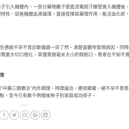
引入機體內，一部分藥物離子借直流電經汗腺管進入機體後
理特性，促進機體血液循環，直接發揮其藥理作用，能活血化瘀
生通過不孕不育診斷儀器一目了然、清楚直觀地發現病因，同時
術需要大切口相比，其僅需幾毫米大小的微創口，患者在不知不
育
中藥三期療法”內外調理，辨證論治，療效顯著，被不孕不育患
特點，至今已有數千例婚後無子的家庭成功得子。