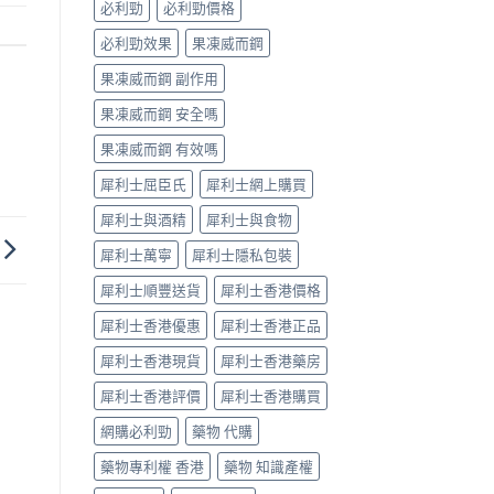
必利勁
必利勁價格
必利勁效果
果凍威而鋼
果凍威而鋼 副作用
果凍威而鋼 安全嗎
果凍威而鋼 有效嗎
犀利士屈臣氏
犀利士網上購買
犀利士與酒精
犀利士與食物
犀利士萬寧
犀利士隱私包裝
犀利士順豐送貨
犀利士香港價格
犀利士香港優惠
犀利士香港正品
犀利士香港現貨
犀利士香港藥房
犀利士香港評價
犀利士香港購買
網購必利勁
藥物 代購
藥物專利權 香港
藥物 知識產權