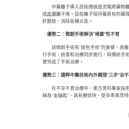
中藥離子導入技術通過直流電將藥物離子
成
皮膚
離子堆，這些離子保持著原有的藥
肝散結，消除各種炎症。
優勢二：微創手術解決“堵塞”性不育
該微創手術有“綠色手術”的美譽，為醫
行手術，檢查和治療同步進行，與傳統手
便完成了手術治療。
優勢三：國粹中醫技術內外調理“三步”治不
在不孕不育治療中，東方男科專家採用“
稱為“金鑰匙”，具有療效快、受孕率高等