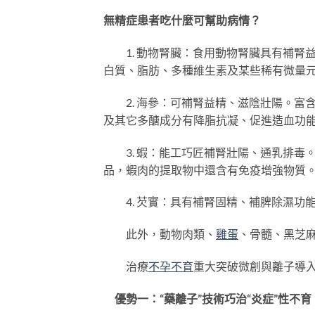
無精症患者吃什麼可幫助病情？
1. 動物腎臟：食用動物腎臟具有補腎益
白質、脂肪、多種維生素及某些稀有微量
2. 海參：可補腎益精、滋陰壯陽。富
及其它多醣成分有降脂抗凝、促進造血功
3. 蝦：能工巧匠補腎壯陽、通乳排毒
品，蝦肉的提取物中還含有免疫增強物質
4. 芡實：具有補腎固精、補脾除濕功
此外，動物肉類、
雞蛋
、骨髓、黑芝
治療
不孕不育
重大突破微創與離子導
優勢一：“藥離子”技術巧治“炎症”性不育