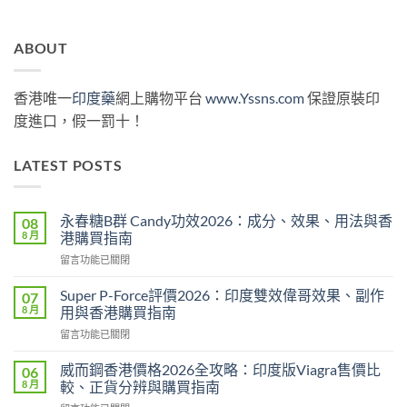
ABOUT
香港唯一
印度藥
網上購物平台
www.Yssns.com
保證原裝印
度進口，假一罰十！
LATEST POSTS
永春糖B群 Candy功效2026：成分、效果、用法與香
08
8 月
港購買指南
在
留言功能已關閉
〈永
春
Super P-Force評價2026：印度雙效偉哥效果、副作
07
糖
8 月
用與香港購買指南
B
在
留言功能已關閉
群
〈Super
Candy
P-
功
威而鋼香港價格2026全攻略：印度版Viagra售價比
06
Force
效
8 月
較、正貨分辨與購買指南
評
2026：