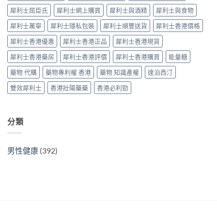
Tadarise
廠
指
犀利士屈臣氏
犀利士網上購買
犀利士與酒精
犀利士與食物
雙
比
南〉
效
較
中
犀利士萬寧
犀利士隱私包裝
犀利士順豐送貨
犀利士香港價格
片
及
效
正
犀利士香港優惠
犀利士香港正品
犀利士香港現貨
果
貨
與
分
犀利士香港藥房
犀利士香港評價
犀利士香港購買
能量糖
選
辨
購
指
藥物 代購
藥物專利權 香港
藥物 知識產權
達泊西汀
指
南〉
南〉
中
雙效犀利士
香港壯陽藥藥
香港必利勁
中
分類
男性健康
(392)