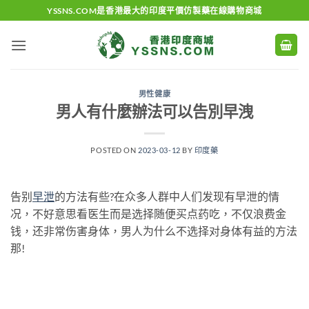
Skip
YSSNS.COM是香港最大的印度平價仿製藥在線購物商城
to
content
男性健康
男人有什麼辦法可以告別早洩
POSTED ON
2023-03-12
BY
印度藥
告别
早泄
的方法有些?在众多人群中人们发现有早泄的情
况，不好意思看医生而是选择随便买点药吃，不仅浪费金
钱，还非常伤害身体，男人为什么不选择对身体有益的方法
那!