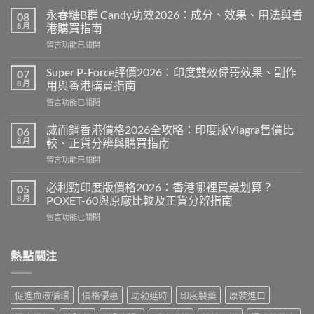
永春糖B群 Candy功效2026：成分、效果、用法與香
08
8 月
港購買指南
在
留言功能已關閉
〈永
春
Super P-Force評價2026：印度雙效偉哥效果、副作
07
糖
8 月
用與香港購買指南
B
在
留言功能已關閉
群
〈Super
Candy
P-
功
威而鋼香港價格2026全攻略：印度版Viagra售價比
06
Force
效
8 月
較、正貨分辨與購買指南
評
2026：
在
留言功能已關閉
價
成
〈威
2026：
分、
而
印
必利勁印度版價格2026：香港哪裡買最划算？
05
效
鋼
度
8 月
POXET-60與原廠比較及正貨分辨指南
果、
香
雙
用
在
留言功能已關閉
港
效
法
〈必
價
偉
與
利
格
哥
香
勁
熱點關注
2026
效
港
印
全
果、
購
度
攻
副
買
版
略：
作
促進血液循環
價格優惠
助勃延時
印度製藥
原裝進口
指
價
印
用
南〉
格
度