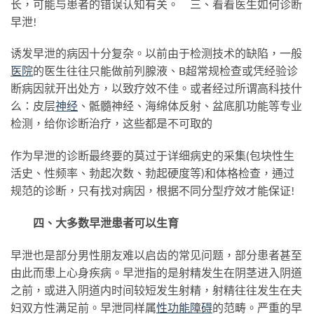
长，可能与患者的错误认知有关。 三、看看医生如何诊断
早泄!
诱发早泄的病因十分复杂。以前由于检测技术的缺陷，一般
医院
的医生往往只能做前列腺液、B超常规检查或凭经验诊
断病因就开出处方，以致疗效不佳。或者经过所谓高科技什
么：皮层
神经
、骶髓神经、海绵体反射、盆底肌功能等专业
检测，给你诊断治疗，这些都是不可取的
作为早泄的诊断最终要的莫过于详细病史的采集(包块性生
活史、性频率、勃起次数、勃起硬度等)和体格检查，通过
规范的诊断，只有找对病因，根据不同分型疗效才能保证!
四、大多数早泄患者可以生育
早泄也是部分男性朋友难以启齿的常见问题，部分患者甚至
由此而患上心身疾病。早泄指的是射精发生在阴茎进入阴道
之前，或进入阴道内时间较短发生射精，射精往往发生在夫
妇双方性满足前。早泄同样属
性功能障碍
的范畴。严重的早