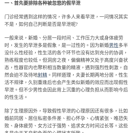
一、首先要排除各种被忽悠的假早泄
门诊经常遇到这样的情况，许多人来看早泄，一问情况其实
不是，如何自己判断是否是早泄呢?
一般来说，新婚、分居一段时间、工作压力大或身体疲劳
时，发生的早泄多是假象，是一过性的。因为新婚
男性
多半
没什么性经验，性生活的各个环节也没有达到充分的协调，
熟练程度也较低。但洞房之夜，偏偏精神又处于高度兴奋状
态，性器官内也聚积相当数量的精液，遇到强烈性刺激，自
然会迫不及待地
射精
。同样道理，夫妻长期两地分居，性生
活不规律，久别重逢后也会产生类似新婚的效应而出现假性
早泄。但不少男性会因此背上沉重的心理负担从而影响今后
的性生活。
除了生理原因外，导致假性早泄的心理原因还有很多，比如
婚前同居、居住私密条件差、担心怀孕、心情紧张、唯恐失
败、身体疲劳、女方过于强势、追求女方时间过长等。这些
多是由于不良和负面的心理状态所致。