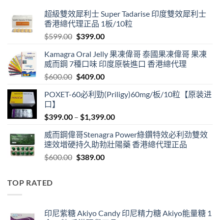
超級雙效犀利士 Super Tadarise 印度雙效犀利士
香港總代理正品 1板/10粒
Original
Current
$
599.00
$
399.00
price
price
Kamagra Oral Jelly 果凍偉哥 泰國果凍偉哥 果凍
was:
is:
威而鋼 7種口味 印度原裝進口 香港總代理
$599.00.
$399.00.
Original
Current
$
600.00
$
409.00
price
price
POXET-60必利勁(Priligy)60mg/板/10粒【原装进
was:
is:
口】
$600.00.
$409.00.
Price
$
399.00
–
$
1,399.00
range:
威而鋼偉哥Stenagra Power綠鑽特效必利劲雙效
$399.00
速效增硬持久助勃壯陽藥 香港總代理正品
through
Original
Current
$
600.00
$
389.00
$1,399.00
price
price
was:
is:
TOP RATED
$600.00.
$389.00.
印尼紫糖 Akiyo Candy 印尼精力糖 Akiyo能量糖 1