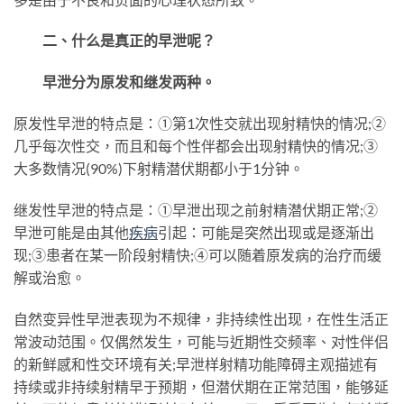
二、什么是真正的早泄呢？
早泄分为原发和继发两种。
原发性早泄的特点是：①第1次性交就出现射精快的情况;②
几乎每次性交，而且和每个性伴都会出现射精快的情况;③
大多数情况(90%)下射精潜伏期都小于1分钟。
继发性早泄的特点是：①早泄出现之前射精潜伏期正常;②
早泄可能是由其他
疾病
引起：可能是突然出现或是逐渐出
现;③患者在某一阶段射精快;④可以随着原发病的治疗而缓
解或治愈。
自然变异性早泄表现为不规律，非持续性出现，在性生活正
常波动范围。仅偶然发生，可能与近期性交频率、对性伴侣
的新鲜感和性交环境有关;早泄样射精功能障碍主观描述有
持续或非持续射精早于预期，但潜伏期在正常范围，能够延