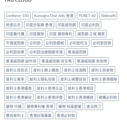
買
POXET-
辨
vs
香
最
60
與
悍
港
抵？
與
購
馬
男
Super
Cenforce-100
Kamagra Oral Jelly 香港
POXET 60
Sildenafil
原
買
糖
士
Tadarise
廠
指
邊
必
雙
他達拉非
印度仿製藥 香港
印度威而鋼
印度必利勁
比
南〉
隻
睇
效
較
中
好？
的
印度藥代購
印度藥物
印度 藥物專利
威而鋼 正規 購買
片
及
成
印
效
正
分、
平價威而鋼
必利勁
必利勁價格
必利勁吃法
必利勁官網
度
果
貨
效
仿
與
分
果、
必利勁效果
必利勁治療陽痿早洩
果凍威而鋼
製
選
辨
價
藥
購
指
果凍威而鋼 副作用
果凍威而鋼 安全嗎
果凍威而鋼 有效嗎
錢、
選
指
南〉
副
購
南〉
中
犀利士屈臣氏
犀利士網上購買
犀利士與酒精
犀利士與食物
作
指
中
用
南〉
犀利士萬寧
犀利士隱私包裝
犀利士順豐送貨
犀利士香港價格
全
中
面
犀利士香港優惠
犀利士香港正品
犀利士香港現貨
對
比
犀利士香港藥房
犀利士香港評價
犀利士香港購買
網購必利勁
（2026
更
藥物 代購
藥物專利權 香港
藥物 知識產權
達泊西汀
新）〉
中
雙效犀利士
香港壯陽藥藥
香港必利勁