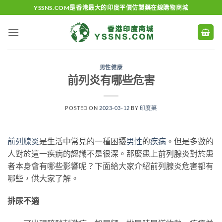
Skip
YSSNS.COM是香港最大的印度平價仿製藥在線購物商城
to
content
男性健康
前列炎有哪些危害
POSTED ON
2023-03-12
BY
印度藥
前列腺炎
是生活中常見的一種困擾
男性
的
疾病
。但是多數的
人對於這一疾病的認識不是很深。那麼患上前列腺炎對於患
者本身會有哪些影響呢？下面給大家介紹前列腺炎危害都有
哪些，供大家了解。
排尿不適