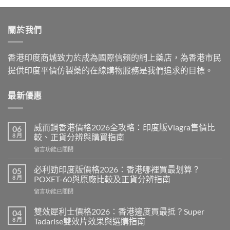
$899.00
through
關於我們
$2,199.00
香港印度商城致力於成為國際信賴的網上藥店，為香港市民
提供印度平價仿製藥的在線購物服務是我們追求的目標。
最新優惠
威而鋼香港價格2026全攻略：印度版Viagra售價比
06
8 月
較、正貨分辨與購買指南
在
留言功能已關閉
〈威
而
必利勁印度版價格2026：香港哪裡買最划算？
05
鋼
8 月
POXET-60與原廠比較及正貨分辨指南
香
在
留言功能已關閉
港
〈必
價
利
格
雙效犀利士價格2026：香港邊度買最抵？Super
04
勁
2026
8 月
Tadarise雙效片效果與選購指南
印
全