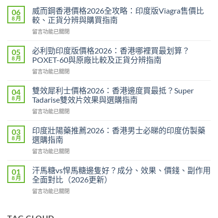
威而鋼香港價格2026全攻略：印度版Viagra售價比
06
8 月
較、正貨分辨與購買指南
在
留言功能已關閉
〈威
而
必利勁印度版價格2026：香港哪裡買最划算？
05
鋼
8 月
POXET-60與原廠比較及正貨分辨指南
香
在
留言功能已關閉
港
〈必
價
利
格
雙效犀利士價格2026：香港邊度買最抵？Super
04
勁
2026
8 月
Tadarise雙效片效果與選購指南
印
全
在
留言功能已關閉
度
攻
〈雙
版
略：
效
價
印度壯陽藥推薦2026：香港男士必睇的印度仿製藥
03
印
犀
格
8 月
選購指南
度
利
2026：
版
在
留言功能已關閉
士
香
Viagra
〈印
價
港
售
度
格
汗馬糖vs悍馬糖邊隻好？成分、效果、價錢、副作用
01
哪
價
壯
2026：
8 月
全面對比（2026更新）
裡
比
陽
香
買
較、
在
留言功能已關閉
藥
港
最
正
〈汗
推
邊
划
貨
馬
薦
度
算？
分
糖
TAG CLOUD
2026：