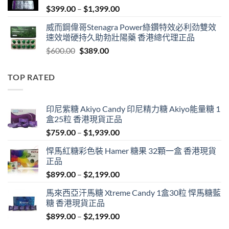
Price
$
399.00
–
$
1,399.00
range:
威而鋼偉哥Stenagra Power綠鑽特效必利劲雙效
$399.00
速效增硬持久助勃壯陽藥 香港總代理正品
through
Original
Current
$
600.00
$
389.00
$1,399.00
price
price
was:
is:
TOP RATED
$600.00.
$389.00.
印尼紫糖 Akiyo Candy 印尼精力糖 Akiyo能量糖 1
盒25粒 香港現貨正品
Price
$
759.00
–
$
1,939.00
range:
悍馬紅糖彩色裝 Hamer 糖果 32顆一盒 香港現貨
$759.00
正品
through
Price
$
899.00
–
$
2,199.00
$1,939.00
range:
馬來西亞汗馬糖 Xtreme Candy 1盒30粒 悍馬糖藍
$899.00
糖 香港現貨正品
through
Price
$
899.00
–
$
2,199.00
$2,199.00
range: