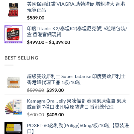
美國保羅紅鑽 VIAGRA 助勃增硬 增粗增大 香港
$429.00
現貨正品
through
$
589.00
$1,299.00
印度Titanic-K2/泰坦K2(泰坦尼克號) 6粒精包裝/
盒 香港官網現貨
Price
$
499.00
–
$
3,399.00
range:
$499.00
BEST SELLING
through
$3,399.00
超級雙效犀利士 Super Tadarise 印度雙效犀利士
香港總代理正品 1板/10粒
Original
Current
$
599.00
$
399.00
price
price
Kamagra Oral Jelly 果凍偉哥 泰國果凍偉哥 果凍
was:
is:
威而鋼 7種口味 印度原裝進口 香港總代理
$599.00.
$399.00.
Original
Current
$
600.00
$
409.00
price
price
POXET-60必利勁(Priligy)60mg/板/10粒【原装进
was:
is:
口】
$600.00.
$409.00.