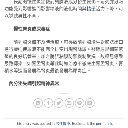
長期的慢性炎症使前列腺液成分發生變化。前列腺分泌
功能受到影響進而影響精液的液化時間與
精子
活力下降，可
以導致男性不育。
慢性腎炎或尿毒症
前列腺炎如不及時治療，可導致前列腺增生對膀胱出口
進行壓迫使尿液不能完全排空出現殘餘尿。殘餘尿是細菌繁
殖的良好培養基，加之膀胱粘膜防禦機制受損，故極易導致
尿路傳染，如腎盂腎炎等此時如治療不徹底由腎盂腎炎、腎
積水等進而發展為腎炎最後發展為尿毒症。
內分泌失調引起精神異常
This entry was posted in
男性健康
. Bookmark the
permalink
.