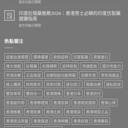
在
留言功能已關閉
度
攻
〈雙
版
略：
效
價
印度壯陽藥推薦2026：香港男士必睇的印度仿製藥
03
印
犀
格
8 月
選購指南
度
利
2026：
版
在
留言功能已關閉
士
香
Viagra
〈印
價
港
售
度
格
哪
價
壯
熱點關注
2026：
裡
比
陽
香
買
較、
藥
港
最
正
推
邊
划
促進血液循環
價格優惠
助勃延時
印度製藥
原裝進口
貨
薦
度
算？
分
2026：
買
POXET-
增大增粗
壯陽藥
壯陽補腎
延時助勃
快速配送
提升性能力
辨
香
最
60
與
港
抵？
早洩治療
正品保證
治療勃起功能障礙
治療早洩
男性保健品
與
購
男
Super
原
買
士
線上購買
西地那非
貨到付款
達泊西汀
陽痿治療
隱私配送
Tadarise
廠
指
必
雙
比
南〉
睇
雙效偉哥
雙效合一
香港價格
香港分享
香港到付
效
較
中
的
片
及
香港副作用
香港哪裡買
香港官網
香港居民適用
香港心得
印
效
正
度
果
貨
香港推薦
香港效果
香港比較
香港現貨
香港現貨正品
仿
與
分
製
選
辨
香港用法用量
香港直送
香港網購
香港自取
香港藥局
藥
購
指
選
指