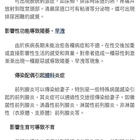
可出現膀胱刺激症，如尿頻、排尿時尿道灼熱、疼痛并
放射到陰莖頭部。清晨尿道口可有粘液等分泌物，還可出現
排尿困難的感覺。
影響性功能導致陽萎、
早洩
由於疾病長期未能治愈各種病症和不適，在性交後加重
或直接影響性生活的感受和質量。對患者造成一種惡性刺激
漸漸出現一種厭惡感導致陽萎、早洩等現象。
傳染配偶引起
婦科
炎症
前列腺炎可以傳染給妻子，特別是一些特殊病菌感染引
起的前列腺炎，其炎症可以通過性交途徑傳染給妻子。如黴
菌性前列腺炎、滴蟲性前列腺炎、淋菌性前列腺炎、非淋菌
性（衣原體、支原體）前列腺炎等。
影響生育可導致不育