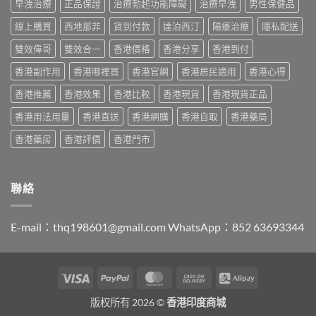
Viagra
早洩治療
正品保證
治療勃起功能障礙
治療早洩
男性保健品
港
港
售
購
哪
線上購買
西地那非
貨到付款
達泊西汀
陽痿治療
隱私配送
價
買
裡
比
指
買
雙效偉哥
雙效合一
香港價格
香港分享
香港到付
較、
南〉
最
正
中
香港副作用
香港哪裡買
香港官網
香港居民適用
香港心得
划
貨
算？
分
香港推薦
香港效果
香港比較
香港現貨
香港現貨正品
POXET-
辨
60
與
香港用法用量
香港直送
香港網購
香港自取
香港藥局
與
購
原
買
香港藥房
香港評價
香港門市
廠
指
比
南〉
較
中
及
聯絡
正
貨
分
E-mail：
thq198601@gmail.com
WhatsApp：852 63693344
辨
指
南〉
中
Visa
PayPal
MasterCard
Cash
Alipay
On
版权所有 2026 ©
香港印度商城
Delivery