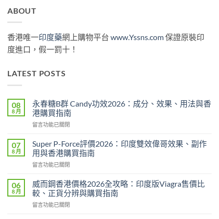
ABOUT
香港唯一
印度藥
網上購物平台
www.Yssns.com
保證原裝印
度進口，假一罰十！
LATEST POSTS
永春糖B群 Candy功效2026：成分、效果、用法與香
08
8 月
港購買指南
在
留言功能已關閉
〈永
春
Super P-Force評價2026：印度雙效偉哥效果、副作
07
糖
8 月
用與香港購買指南
B
在
留言功能已關閉
群
〈Super
Candy
P-
功
威而鋼香港價格2026全攻略：印度版Viagra售價比
06
Force
效
8 月
較、正貨分辨與購買指南
評
2026：
在
留言功能已關閉
價
成
〈威
2026：
分、