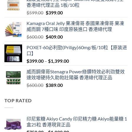
香港總代理正品 1板/10粒
Original
Current
$
599.00
$
399.00
price
price
Kamagra Oral Jelly 果凍偉哥 泰國果凍偉哥 果凍
was:
is:
威而鋼 7種口味 印度原裝進口 香港總代理
$599.00.
$399.00.
Original
Current
$
600.00
$
409.00
price
price
POXET-60必利勁(Priligy)60mg/板/10粒【原装进
was:
is:
口】
$600.00.
$409.00.
Price
$
399.00
–
$
1,399.00
range:
威而鋼偉哥Stenagra Power綠鑽特效必利劲雙效
$399.00
速效增硬持久助勃壯陽藥 香港總代理正品
through
Original
Current
$
600.00
$
389.00
$1,399.00
price
price
was:
is:
TOP RATED
$600.00.
$389.00.
印尼紫糖 Akiyo Candy 印尼精力糖 Akiyo能量糖 1
盒25粒 香港現貨正品
Price