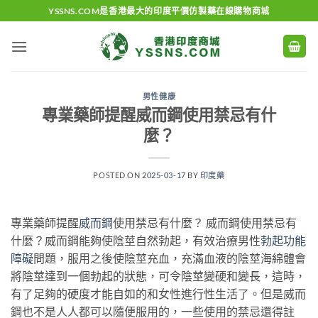
Skip
YSSNS.COM是香港最大的印度平價仿製藥在線購物商城
to
content
男性健康
專業藥師提醒威而鋼使用禁忌有什
麼？
POSTED ON
2025-03-17
BY
印度藥
專業藥師提醒
威而鋼
使用禁忌有什麼？ 威而鋼使用禁忌有
什麼？威而鋼能夠使陰莖自然勃起，有效治療男性
勃起功能
障礙
問題，服用之後使陰莖充血，充滿血液的陰莖海綿體會
將陰莖達到一個勃起的狀態，可令陰莖變硬和變長，這時，
有了足夠的硬度才能自如的和女性進行性生活了。但是威而
鋼也不是人人都可以隨便服用的，一些使用的禁忌還得註