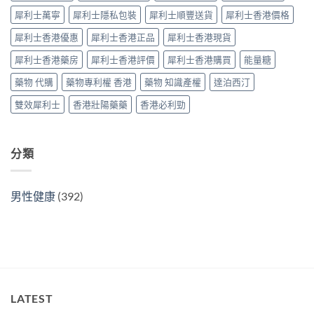
效
較
中
犀利士萬寧
犀利士隱私包裝
犀利士順豐送貨
犀利士香港價格
片
及
效
正
犀利士香港優惠
犀利士香港正品
犀利士香港現貨
果
貨
與
分
犀利士香港藥房
犀利士香港評價
犀利士香港購買
能量糖
選
辨
購
指
藥物 代購
藥物專利權 香港
藥物 知識產權
達泊西汀
指
南〉
南〉
中
雙效犀利士
香港壯陽藥藥
香港必利勁
中
分類
男性健康
(392)
LATEST