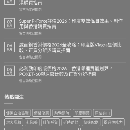
8 月
港購買指南
在
留言功能已關閉
〈永
春
Super P-Force評價2026：印度雙效偉哥效果、副作
07
糖
8 月
用與香港購買指南
B
在
留言功能已關閉
群
〈Super
Candy
P-
功
威而鋼香港價格2026全攻略：印度版Viagra售價比
06
Force
效
8 月
較、正貨分辨與購買指南
評
2026：
在
留言功能已關閉
價
成
〈威
2026：
分、
而
印
必利勁印度版價格2026：香港哪裡買最划算？
05
效
鋼
度
8 月
POXET-60與原廠比較及正貨分辨指南
果、
香
雙
用
在
留言功能已關閉
港
效
法
〈必
價
偉
與
利
格
哥
香
勁
熱點關注
2026
效
港
印
全
果、
購
度
攻
副
買
版
略：
作
促進血液循環
價格優惠
助勃延時
印度製藥
原裝進口
指
價
印
用
南〉
格
度
與
增大增粗
壯陽藥
壯陽補腎
延時助勃
快速配送
提升性能力
中
2026：
版
香
香