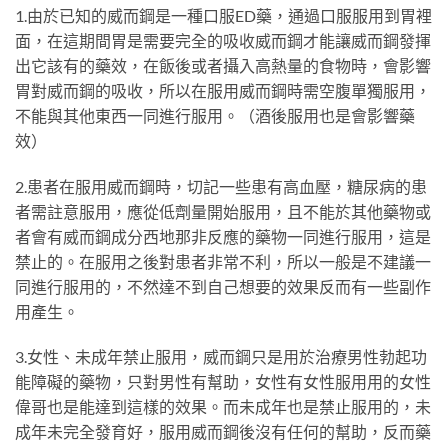
1.由於已知的威而鋼是一種口服ED藥，通過口服服用到胃裡
面，在這期間胃是需要完全的吸收威而鋼才能讓威而鋼發揮
出它該有的藥效，在飯後或者攝入高熱量的食物時，會影響
胃對威而鋼的吸收，所以在服用威而鋼時需空腹單獨服用，
不能與其他東西一同進行服用。（酒後服用也是會影響藥
效）
2.患者在服用威而鋼時，切記一些患有高血壓，糖尿病的患
者需註意服用，應從低劑量開始服用，且不能於其他藥物或
者會有威而鋼成分西地那非反應的藥物一同進行服用，這是
禁止的。在服用之後對患者非常不利，所以一般是不建議一
同進行服用的，不然達不到自己想要的效果反而有一些副作
用產生。
3.女性、未成年禁止服用，威而鋼只是用於治療男性勃起功
能障礙的藥物，只對男性有幫助，女性有女性服用用的女性
偉哥也是能達到這樣的效果。而未成年也是禁止服用的，未
成年未完全發育好，服用威而鋼後沒有任何的幫助，反而藥