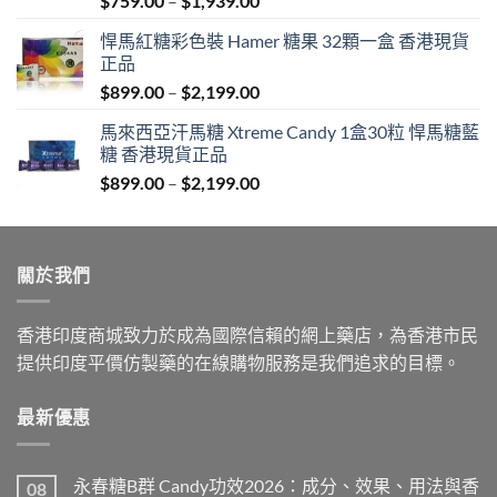
$
759.00
–
$
1,939.00
range:
悍馬紅糖彩色裝 Hamer 糖果 32顆一盒 香港現貨
$759.00
正品
through
Price
$
899.00
–
$
2,199.00
$1,939.00
range:
馬來西亞汗馬糖 Xtreme Candy 1盒30粒 悍馬糖藍
$899.00
糖 香港現貨正品
through
Price
$
899.00
–
$
2,199.00
$2,199.00
range:
$899.00
through
關於我們
$2,199.00
香港印度商城致力於成為國際信賴的網上藥店，為香港市民
提供印度平價仿製藥的在線購物服務是我們追求的目標。
最新優惠
永春糖B群 Candy功效2026：成分、效果、用法與香
08