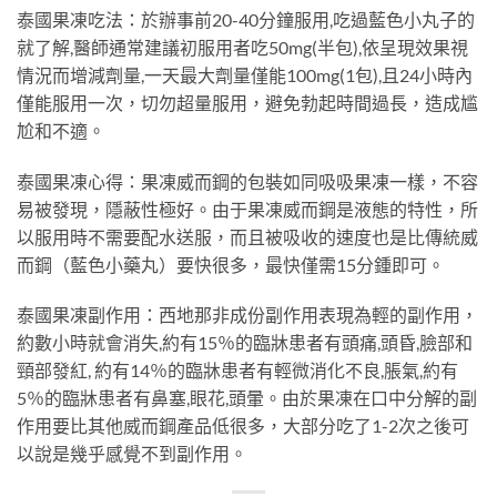
泰國果凍吃法：於辦事前20-40分鐘服用,吃過藍色小丸子的
就了解,醫師通常建議初服用者吃50mg(半包),依呈現效果視
情況而增減劑量,一天最大劑量僅能100mg(1包),且24小時內
僅能服用一次，切勿超量服用，避免勃起時間過長，造成尴
尬和不適。
泰國果凍心得：果凍威而鋼的包裝如同吸吸果凍一樣，不容
易被發現，隱蔽性極好。由于果凍威而鋼是液態的特性，所
以服用時不需要配水送服，而且被吸收的速度也是比傳統威
而鋼（藍色小藥丸）要快很多，最快僅需15分鍾即可。
泰國果凍副作用：西地那非成份副作用表現為輕的副作用，
約數小時就會消失,約有15％的臨牀患者有頭痛,頭昏,臉部和
頸部發紅, 約有14％的臨牀患者有輕微消化不良,脹氣,約有
5％的臨牀患者有鼻塞,眼花,頭暈。由於果凍在口中分解的副
作用要比其他威而鋼產品低很多，大部分吃了1-2次之後可
以說是幾乎感覺不到副作用。