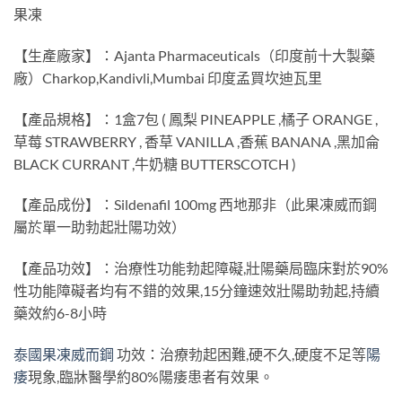
果凍
【生產廠家】：Ajanta Pharmaceuticals（印度前十大製藥
廠）Charkop,Kandivli,Mumbai 印度孟買坎迪瓦里
【產品規格】：1盒7包 ( 鳳梨 PINEAPPLE ,橘子 ORANGE ,
草莓 STRAWBERRY , 香草 VANILLA ,香蕉 BANANA ,黑加侖
BLACK CURRANT ,牛奶糖 BUTTERSCOTCH )
【產品成份】：Sildenafil 100mg 西地那非（此果凍威而鋼
屬於單一助勃起壯陽功效）
【產品功效】：治療性功能勃起障礙,壯陽藥局臨床對於90%
性功能障礙者均有不錯的效果,15分鐘速效壯陽助勃起,持續
藥效約6-8小時
泰國果凍威而鋼
功效：治療勃起困難,硬不久,硬度不足等
陽
痿
現象,臨牀醫學約80%陽痿患者有效果。