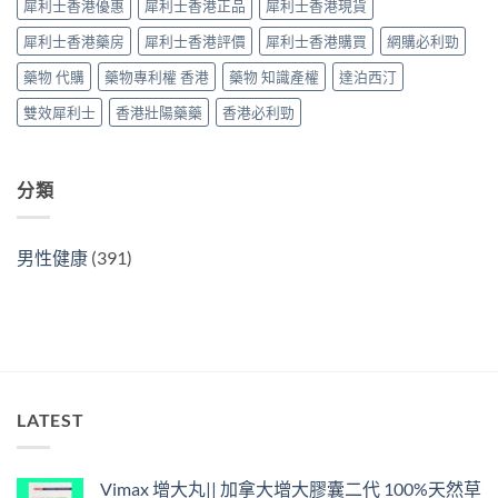
南〉
犀利士香港優惠
犀利士香港正品
犀利士香港現貨
購
南〉
中
指
中
犀利士香港藥房
犀利士香港評價
犀利士香港購買
網購必利勁
南〉
中
藥物 代購
藥物專利權 香港
藥物 知識產權
達泊西汀
雙效犀利士
香港壯陽藥藥
香港必利勁
分類
男性健康
(391)
LATEST
Vimax 增大丸|| 加拿大增大膠囊二代 100%天然草