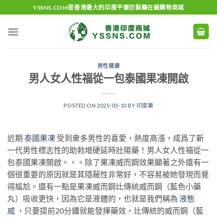
Skip
YSSNS.COM是香港最大的印度平價仿製藥在線購物商城
to
content
男性健康
男人女人性福從一包泰國果凍開啟
POSTED ON
2025-03-10
BY
印度藥
近期
泰國果凍
受到衆多男性的喜愛，熱度高漲，成爲了新
一代男性標志性的助勃增硬延時壯陽藥！男人女人性福從一
包泰國果凍開啟。。。除了果凍威而鋼效果顯著之外還有一
個很重要的原因就是其隱蔽性非常好，不容易被她發現而覺
得尴尬。還有一點是果凍威而鋼比傳統威而鋼（藍色小藥
丸）吸收更快，因為它是液體的，也就是我們稱為
液態
威
，只要提前20分鍾就能發揮藥效，比傳統的威而鋼（藍