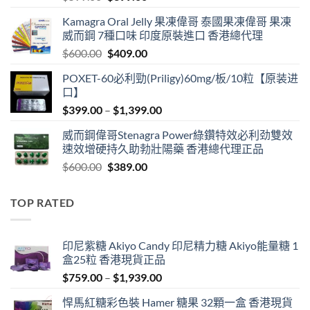
price
price
Kamagra Oral Jelly 果凍偉哥 泰國果凍偉哥 果凍
was:
is:
威而鋼 7種口味 印度原裝進口 香港總代理
$599.00.
$399.00.
Original
Current
$
600.00
$
409.00
price
price
POXET-60必利勁(Priligy)60mg/板/10粒【原装进
was:
is:
口】
$600.00.
$409.00.
Price
$
399.00
–
$
1,399.00
range:
威而鋼偉哥Stenagra Power綠鑽特效必利劲雙效
$399.00
速效增硬持久助勃壯陽藥 香港總代理正品
through
Original
Current
$
600.00
$
389.00
$1,399.00
price
price
was:
is:
TOP RATED
$600.00.
$389.00.
印尼紫糖 Akiyo Candy 印尼精力糖 Akiyo能量糖 1
盒25粒 香港現貨正品
Price
$
759.00
–
$
1,939.00
range:
悍馬紅糖彩色裝 Hamer 糖果 32顆一盒 香港現貨
$759.00