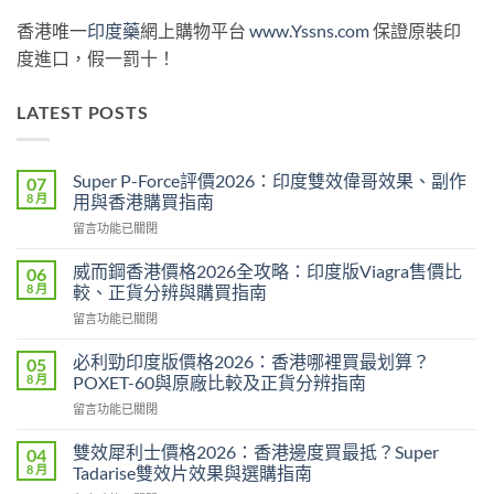
香港唯一
印度藥
網上購物平台
www.Yssns.com
保證原裝印
度進口，假一罰十！
LATEST POSTS
Super P-Force評價2026：印度雙效偉哥效果、副作
07
8 月
用與香港購買指南
在
留言功能已關閉
〈Super
P-
威而鋼香港價格2026全攻略：印度版Viagra售價比
06
Force
8 月
較、正貨分辨與購買指南
評
在
留言功能已關閉
價
〈威
2026：
而
印
必利勁印度版價格2026：香港哪裡買最划算？
05
鋼
度
8 月
POXET-60與原廠比較及正貨分辨指南
香
雙
在
留言功能已關閉
港
效
〈必
價
偉
利
格
雙效犀利士價格2026：香港邊度買最抵？Super
04
哥
勁
2026
8 月
Tadarise雙效片效果與選購指南
效
印
全
果、