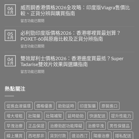
〈Super
P-
威而鋼香港價格2026全攻略：印度版Viagra售價比
06
Force
8 月
較、正貨分辨與購買指南
評
在
留言功能已關閉
價
〈威
2026：
而
印
必利勁印度版價格2026：香港哪裡買最划算？
05
鋼
度
8 月
POXET-60與原廠比較及正貨分辨指南
香
雙
在
留言功能已關閉
港
效
〈必
價
偉
利
格
雙效犀利士價格2026：香港邊度買最抵？Super
04
哥
勁
2026
8 月
Tadarise雙效片效果與選購指南
效
印
全
果、
在
留言功能已關閉
度
攻
副
〈雙
版
略：
作
效
價
印
用
犀
熱點關注
格
度
與
利
2026：
版
香
士
香
Viagra
港
價
港
售
促進血液循環
價格優惠
助勃延時
印度製藥
原裝進口
購
格
哪
價
買
2026：
裡
比
增大增粗
壯陽藥
壯陽補腎
延時助勃
快速配送
提升性能力
指
香
買
較、
南〉
港
最
早洩治療
正品保證
治療勃起功能障礙
治療早洩
男性保健品
正
中
邊
划
貨
度
線上購買
西地那非
貨到付款
達泊西汀
陽痿治療
隱私配送
算？
分