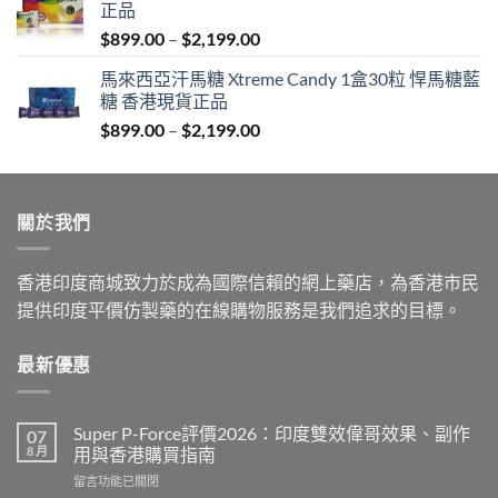
正品
through
Price
$
899.00
–
$
2,199.00
$1,939.00
range:
馬來西亞汗馬糖 Xtreme Candy 1盒30粒 悍馬糖藍
$899.00
糖 香港現貨正品
through
Price
$
899.00
–
$
2,199.00
$2,199.00
range:
$899.00
through
關於我們
$2,199.00
香港印度商城致力於成為國際信賴的網上藥店，為香港市民
提供印度平價仿製藥的在線購物服務是我們追求的目標。
最新優惠
Super P-Force評價2026：印度雙效偉哥效果、副作
07
8 月
用與香港購買指南
在
留言功能已關閉