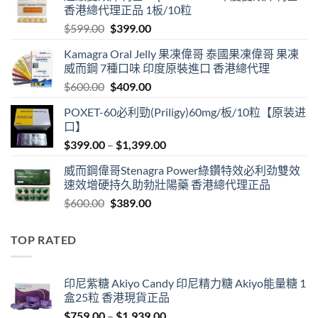
香港總代理正品 1板/10粒
Original
Current
$
599.00
$
399.00
price
price
Kamagra Oral Jelly 果凍偉哥 泰國果凍偉哥 果凍
was:
is:
威而鋼 7種口味 印度原裝進口 香港總代理
$599.00.
$399.00.
Original
Current
$
600.00
$
409.00
price
price
POXET-60必利勁(Priligy)60mg/板/10粒【原装进
was:
is:
口】
$600.00.
$409.00.
Price
$
399.00
–
$
1,399.00
range:
威而鋼偉哥Stenagra Power綠鑽特效必利劲雙效
$399.00
速效增硬持久助勃壯陽藥 香港總代理正品
through
Original
Current
$
600.00
$
389.00
$1,399.00
price
price
was:
is:
TOP RATED
$600.00.
$389.00.
印尼紫糖 Akiyo Candy 印尼精力糖 Akiyo能量糖 1
盒25粒 香港現貨正品
Price
$
759.00
–
$
1,939.00