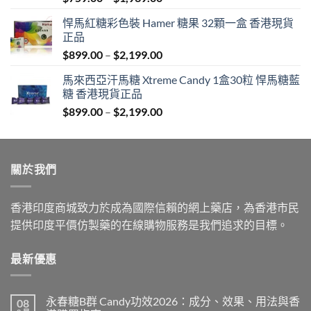
range:
悍馬紅糖彩色裝 Hamer 糖果 32顆一盒 香港現貨
$759.00
正品
through
Price
$
899.00
–
$
2,199.00
$1,939.00
range:
馬來西亞汗馬糖 Xtreme Candy 1盒30粒 悍馬糖藍
$899.00
糖 香港現貨正品
through
Price
$
899.00
–
$
2,199.00
$2,199.00
range:
$899.00
through
關於我們
$2,199.00
香港印度商城致力於成為國際信賴的網上藥店，為香港市民
提供印度平價仿製藥的在線購物服務是我們追求的目標。
最新優惠
永春糖B群 Candy功效2026：成分、效果、用法與香
08