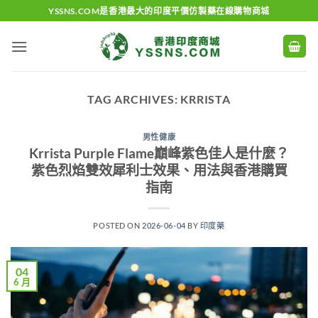
Skip
YSSNS.COM是香港最大的印度平價仿製藥在線購物商城
to
content
TAG ARCHIVES:
KRRISTA
男性健康
Krrista Purple Flame巔峰紫色佳人是什麼？
紫色烈焰雙效犀利士效果、用法與香港購買
指南
POSTED ON
2026-06-04
BY
印度藥
04
6 月