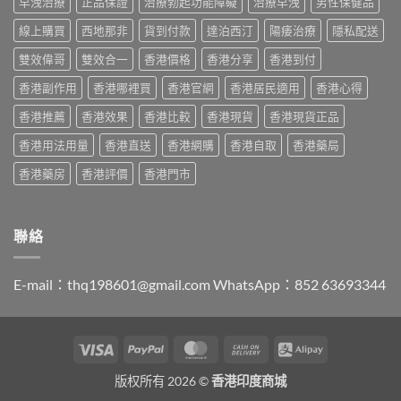
早洩治療
正品保證
治療勃起功能障礙
治療早洩
男性保健品
港
港
售
購
哪
線上購買
西地那非
貨到付款
達泊西汀
陽痿治療
隱私配送
價
買
裡
比
指
買
雙效偉哥
雙效合一
香港價格
香港分享
香港到付
較、
南〉
最
正
中
香港副作用
香港哪裡買
香港官網
香港居民適用
香港心得
划
貨
算？
分
香港推薦
香港效果
香港比較
香港現貨
香港現貨正品
POXET-
辨
60
與
香港用法用量
香港直送
香港網購
香港自取
香港藥局
與
購
原
買
香港藥房
香港評價
香港門市
廠
指
比
南〉
較
中
及
聯絡
正
貨
分
E-mail：
thq198601@gmail.com
WhatsApp：852 63693344
辨
指
南〉
中
Visa
PayPal
MasterCard
Cash
Alipay
On
版权所有 2026 ©
香港印度商城
Delivery