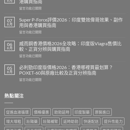
8 月
港購買指南
在
留言功能已關閉
〈永
春
Super P-Force評價2026：印度雙效偉哥效果、副作
07
糖
8 月
用與香港購買指南
B
在
留言功能已關閉
群
〈Super
Candy
P-
功
威而鋼香港價格2026全攻略：印度版Viagra售價比
06
Force
效
8 月
較、正貨分辨與購買指南
評
2026：
在
留言功能已關閉
價
成
〈威
2026：
分、
而
印
必利勁印度版價格2026：香港哪裡買最划算？
05
效
鋼
度
8 月
POXET-60與原廠比較及正貨分辨指南
果、
香
雙
用
在
留言功能已關閉
港
效
法
〈必
價
偉
與
利
格
哥
香
勁
熱點關注
2026
效
港
印
全
果、
購
度
攻
副
買
版
略：
作
促進血液循環
價格優惠
助勃延時
印度製藥
原裝進口
指
價
印
用
南〉
格
度
與
增大增粗
壯陽藥
壯陽補腎
延時助勃
快速配送
提升性能力
中
2026：
版
香
香
Viagra