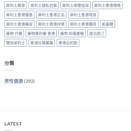
效
較
中
犀利士萬寧
犀利士隱私包裝
犀利士順豐送貨
犀利士香港價格
片
及
效
正
犀利士香港優惠
犀利士香港正品
犀利士香港現貨
果
貨
與
分
犀利士香港藥房
犀利士香港評價
犀利士香港購買
能量糖
選
辨
購
指
藥物 代購
藥物專利權 香港
藥物 知識產權
達泊西汀
指
南〉
南〉
中
雙效犀利士
香港壯陽藥藥
香港必利勁
中
分類
男性健康
(392)
LATEST