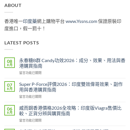
ABOUT
香港唯一
印度藥
網上購物平台
www.Yssns.com
保證原裝印
度進口，假一罰十！
LATEST POSTS
永春糖B群 Candy功效2026：成分、效果、用法與香
08
8 月
港購買指南
在
留言功能已關閉
〈永
春
Super P-Force評價2026：印度雙效偉哥效果、副作
07
糖
8 月
用與香港購買指南
B
在
留言功能已關閉
群
〈Super
Candy
P-
功
威而鋼香港價格2026全攻略：印度版Viagra售價比
06
Force
效
8 月
較、正貨分辨與購買指南
評
2026：
在
留言功能已關閉
價
成
〈威
2026：
分、
而