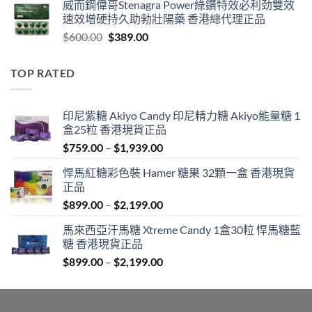
威而鋼偉哥Stenagra Power綠鑽特效必利劲雙效
$399.00
速效增硬持久助勃壯陽藥 香港總代理正品
through
Original
Current
$
600.00
$
389.00
$1,399.00
price
price
was:
is:
TOP RATED
$600.00.
$389.00.
印尼紫糖 Akiyo Candy 印尼精力糖 Akiyo能量糖 1
盒25粒 香港現貨正品
Price
$
759.00
–
$
1,939.00
range:
悍馬紅糖彩色裝 Hamer 糖果 32顆一盒 香港現貨
$759.00
正品
through
Price
$
899.00
–
$
2,199.00
$1,939.00
range:
馬來西亞汗馬糖 Xtreme Candy 1盒30粒 悍馬糖藍
$899.00
糖 香港現貨正品
through
Price
$
899.00
–
$
2,199.00
$2,199.00
range:
$899.00
through