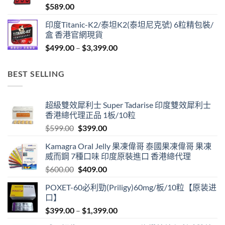
$
589.00
$1,299.00
印度Titanic-K2/泰坦K2(泰坦尼克號) 6粒精包裝/
盒 香港官網現貨
Price
$
499.00
–
$
3,399.00
range:
$499.00
BEST SELLING
through
$3,399.00
超級雙效犀利士 Super Tadarise 印度雙效犀利士
香港總代理正品 1板/10粒
Original
Current
$
599.00
$
399.00
price
price
Kamagra Oral Jelly 果凍偉哥 泰國果凍偉哥 果凍
was:
is:
威而鋼 7種口味 印度原裝進口 香港總代理
$599.00.
$399.00.
Original
Current
$
600.00
$
409.00
price
price
POXET-60必利勁(Priligy)60mg/板/10粒【原装进
was:
is:
口】
$600.00.
$409.00.
Price
$
399.00
–
$
1,399.00
range: