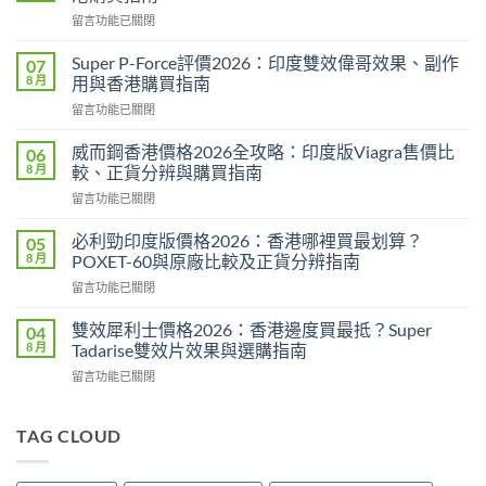
在
留言功能已關閉
〈永
春
Super P-Force評價2026：印度雙效偉哥效果、副作
07
糖
8 月
用與香港購買指南
B
在
留言功能已關閉
群
〈Super
Candy
P-
功
威而鋼香港價格2026全攻略：印度版Viagra售價比
06
Force
效
8 月
較、正貨分辨與購買指南
評
2026：
在
留言功能已關閉
價
成
〈威
2026：
分、
而
印
必利勁印度版價格2026：香港哪裡買最划算？
05
效
鋼
度
8 月
POXET-60與原廠比較及正貨分辨指南
果、
香
雙
用
在
留言功能已關閉
港
效
法
〈必
價
偉
與
利
格
雙效犀利士價格2026：香港邊度買最抵？Super
04
哥
香
勁
2026
8 月
Tadarise雙效片效果與選購指南
效
港
印
全
果、
購
在
留言功能已關閉
度
攻
副
買
〈雙
版
略：
作
指
效
價
印
用
南〉
犀
TAG CLOUD
格
度
與
中
利
2026：
版
香
士
香
Viagra
港
價