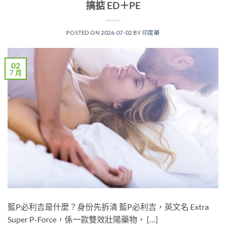
搞掂 ED＋PE
POSTED ON
2026-07-02
BY
印度藥
02
7 月
藍P必利吉是什麼？身份先拆清 藍P必利吉，英文名 Extra
Super P-Force，係一款雙效壯陽藥物， […]