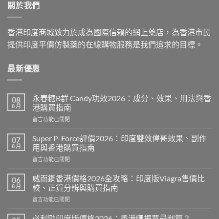
關於我們
$2,199.00
香港印度商城致力於成為國際信賴的網上藥店，為香港市民
提供印度平價仿製藥的在線購物服務是我們追求的目標。
最新優惠
永春糖B群 Candy功效2026：成分、效果、用法與香
08
8 月
港購買指南
在
留言功能已關閉
〈永
春
Super P-Force評價2026：印度雙效偉哥效果、副作
07
糖
8 月
用與香港購買指南
B
在
留言功能已關閉
群
〈Super
Candy
P-
功
威而鋼香港價格2026全攻略：印度版Viagra售價比
06
Force
效
8 月
較、正貨分辨與購買指南
評
2026：
在
留言功能已關閉
價
成
〈威
2026：
分、
而
印
必利勁印度版價格2026：香港哪裡買最划算？
效