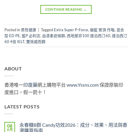
CONTINUE READING
→
Posted in
男性健康
|
Tagged
Extra Super P-Force
,
偏藍 胃頂 作嘔
,
混合
型 ED PE
,
藍P 必利吉
,
血清素症候群
,
西地那非100 達泊西汀60
,
達泊西汀
60 4倍 IELT
,
雙效威而鋼
ABOUT
香港唯一
印度藥
網上購物平台
www.Yssns.com
保證原裝印
度進口，假一罰十！
LATEST POSTS
永春糖B群 Candy功效2026：成分、效果、用法與香
08
8 月
港購買指南