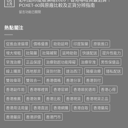
05
鋼
度
8 月
POXET-60與原廠比較及正貨分辨指南
果、
香
雙
用
在
留言功能已關閉
港
效
法
〈必
價
偉
與
利
格
哥
香
勁
熱點關注
2026
效
港
印
全
果、
購
度
攻
副
買
版
略：
作
促進血液循環
價格優惠
助勃延時
印度製藥
原裝進口
指
價
印
用
南〉
格
度
與
增大增粗
壯陽藥
壯陽補腎
延時助勃
快速配送
提升性能力
中
2026：
版
香
香
Viagra
早洩治療
正品保證
治療勃起功能障礙
治療早洩
男性保健品
港
港
售
購
哪
線上購買
西地那非
貨到付款
達泊西汀
陽痿治療
隱私配送
價
買
裡
比
指
買
雙效偉哥
雙效合一
香港價格
香港分享
香港到付
較、
南〉
最
正
中
香港副作用
香港哪裡買
香港官網
香港居民適用
香港心得
划
貨
算？
分
香港推薦
香港效果
香港比較
香港現貨
香港現貨正品
POXET-
辨
60
與
香港用法用量
香港直送
香港網購
香港自取
香港藥局
與
購
原
買
香港藥房
香港評價
香港門市
廠
指
比
南〉