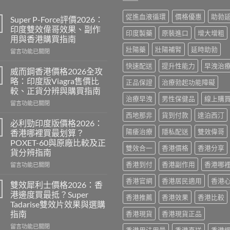
促進血液循環
價格優惠
助勃
Super P-Force評價2026：
印度雙效偉哥效果、副作
印度製藥
原裝進口
增大增粗
用與香港購買指南
壯陽藥
壯陽補腎
延時助勃
在
留言功能已關閉
〈Super
快速配送
提升性能力
早洩治
P-
威而鋼香港價格2026全攻
Force
略：印度版Viagra售價比
正品保證
治療勃起功能障礙
評
較、正貨分辨與購買指南
價
治療早洩
男性保健品
線上購
在
2026：
留言功能已關閉
〈威
印
西地那非
貨到付款
達泊西汀
而
度
必利勁印度版價格2026：
鋼
雙
陽痿治療
隱私配送
雙效偉哥
香港哪裡買最划算？
香
效
POXET-60與原廠比較及正
港
偉
雙效合一
香港價格
香港分享
貨分辨指南
價
哥
格
香港到付
香港副作用
香港哪
效
在
留言功能已關閉
2026
果、
〈必
香港官網
香港居民適用
香港
全
副
利
雙效犀利士價格2026：香
攻
作
勁
港邊度買最抵？Super
香港推薦
香港效果
香港比較
略：
用
印
Tadarise雙效片效果與選購
印
與
度
指南
香港現貨
香港現貨正品
度
香
版
版
港
價
在
留言功能已關閉