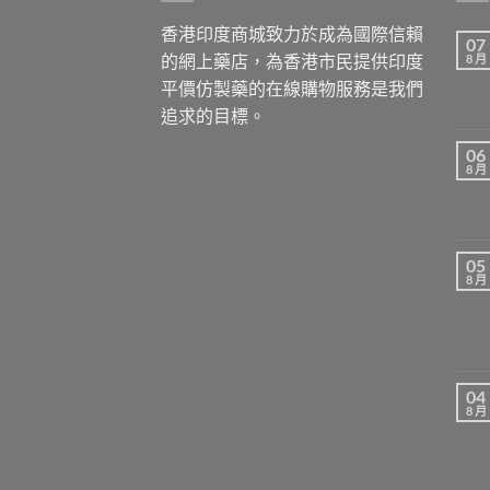
香港印度商城致力於成為國際信賴
07
的網上藥店，為香港市民提供印度
8 月
平價仿製藥的在線購物服務是我們
追求的目標。
06
8 月
05
8 月
04
8 月