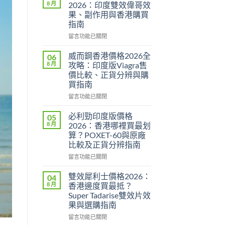
8 月
2026：印度雙效偉哥效
果、副作用與香港購買
指南
在
留言功能已關閉
〈Super
P-
威而鋼香港價格2026全
06
Force
8 月
攻略：印度版Viagra售
評
價比較、正貨分辨與購
價
買指南
2026：
印
在
留言功能已關閉
度
〈威
雙
而
必利勁印度版價格
05
效
鋼
8 月
2026：香港哪裡買最划
偉
香
算？POXET-60與原廠
哥
港
比較及正貨分辨指南
效
價
果、
格
在
留言功能已關閉
副
2026
〈必
作
全
利
雙效犀利士價格2026：
04
用
攻
勁
8 月
香港邊度買最抵？
與
略：
印
Super Tadarise雙效片效
香
印
度
果與選購指南
港
度
版
購
版
價
在
留言功能已關閉
買
Viagra
格
〈雙