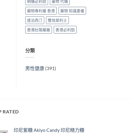
網購必利勁
藥物 代購
藥物專利權 香港
藥物 知識產權
達泊西汀
雙效犀利士
香港壯陽藥藥
香港必利勁
分類
男性健康
(391)
P RATED
印尼紫糖 Akiyo Candy 印尼精力糖