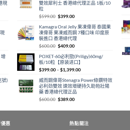
港現
雙效犀利士 香港總代理正品 1板/10
粒
Original
Current
$
599.00
$
399.00
price
price
Kamagra Oral Jelly 果凍偉哥 泰國果
was:
is:
港現
凍偉哥 果凍威而鋼 7種口味 印度原
$599.00.
$399.00.
裝進口 香港總代理
Original
Current
$
600.00
$
409.00
price
price
 增
POXET-60必利勁(Priligy)60mg/
was:
is:
板/10粒【原装进口】
$600.00.
$409.00.
Price
$
399.00
–
$
1,399.00
range:
克號)
威而鋼偉哥Stenagra Power綠鑽特效
$399.00
必利劲雙效 速效增硬持久助勃壯陽
through
藥 香港總代理正品
$1,399.00
Original
Current
$
600.00
$
389.00
price
price
was:
is:
$600.00.
$389.00.
新優惠
熱點關注