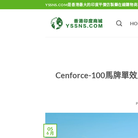
Skip
YSSNS.COM是香港最大的印度平價仿製藥在線購物商
to
content
HO
Cenforce-100
05
6 月