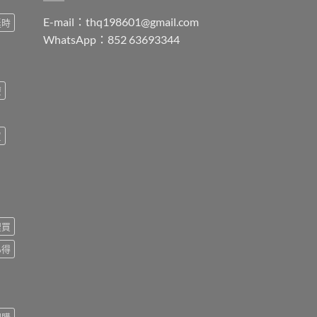
E-mail：
thq198601@gmail.com
延時
WhatsApp：852 63693344
療
買
裡買
心得