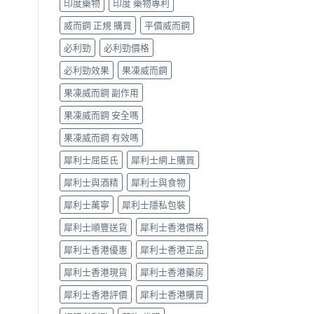
印度藥物
印度 藥物專利
購
中
指
威而鋼 正規 購買
平價威而鋼
南〉
中
必利勁
必利勁價格
必利勁效果
果凍威而鋼
果凍威而鋼 副作用
果凍威而鋼 安全嗎
果凍威而鋼 有效嗎
犀利士屈臣氏
犀利士網上購買
犀利士與酒精
犀利士與食物
犀利士萬寧
犀利士隱私包裝
犀利士順豐送貨
犀利士香港價格
犀利士香港優惠
犀利士香港正品
犀利士香港現貨
犀利士香港藥房
犀利士香港評價
犀利士香港購買