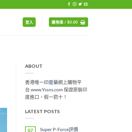
登入
購物車 /
$
0.00
ABOUT
香港唯一
印度藥
網上購物平
台
www.Yssns.com
保證原裝印
度進口，假一罰十！
LATEST POSTS
Super P-Force評價
07