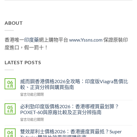
ABOUT
香港唯一
印度藥
網上購物平台
www.Yssns.com
保證原裝印
度進口，假一罰十！
LATEST POSTS
威而鋼香港價格2026全攻略：印度版Viagra售價比
06
8 月
較、正貨分辨與購買指南
在
留言功能已關閉
〈威
而
必利勁印度版價格2026：香港哪裡買最划算？
05
鋼
8 月
POXET-60與原廠比較及正貨分辨指南
香
在
留言功能已關閉
港
〈必
價
利
格
雙效犀利士價格2026：香港邊度買最抵？Super
04
勁
2026
8 月