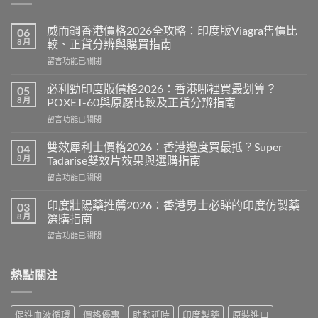
威而鋼香港價格2026全攻略：印度版Viagra售價比
06
8 月
較、正貨分辨與購買指南
在
留言功能已關閉
〈威
而
必利勁印度版價格2026：香港哪裡買最划算？
05
鋼
8 月
POXET-60與原廠比較及正貨分辨指南
香
在
留言功能已關閉
港
〈必
價
利
格
雙效犀利士價格2026：香港邊度買最抵？Super
04
勁
2026
8 月
Tadarise雙效片效果與選購指南
印
全
在
留言功能已關閉
度
攻
〈雙
版
略：
效
價
印度壯陽藥推薦2026：香港男士必睇的印度仿製藥
03
印
犀
格
8 月
選購指南
度
利
2026：
版
在
留言功能已關閉
士
香
Viagra
〈印
價
港
售
度
格
哪
價
壯
熱點關注
2026：
裡
比
陽
香
買
較、
藥
港
最
正
推
邊
划
促進血液循環
價格優惠
助勃延時
印度製藥
原裝進口
貨