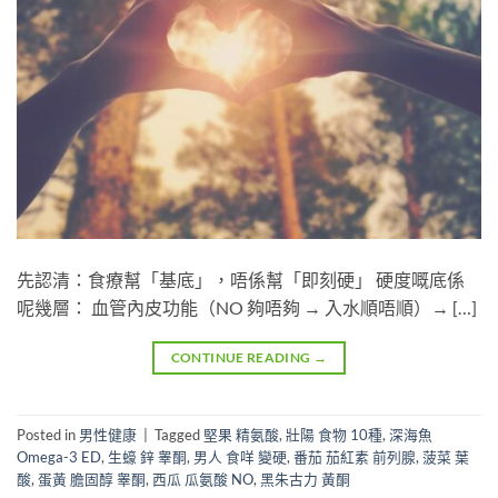
先認清：食療幫「基底」，唔係幫「即刻硬」 硬度嘅底係
呢幾層： 血管內皮功能（NO 夠唔夠 → 入水順唔順）→ […]
CONTINUE READING
→
Posted in
男性健康
|
Tagged
堅果 精氨酸
,
壯陽 食物 10種
,
深海魚
Omega-3 ED
,
生蠔 鋅 睾酮
,
男人 食咩 變硬
,
番茄 茄紅素 前列腺
,
菠菜 葉
酸
,
蛋黃 膽固醇 睾酮
,
西瓜 瓜氨酸 NO
,
黑朱古力 黃酮