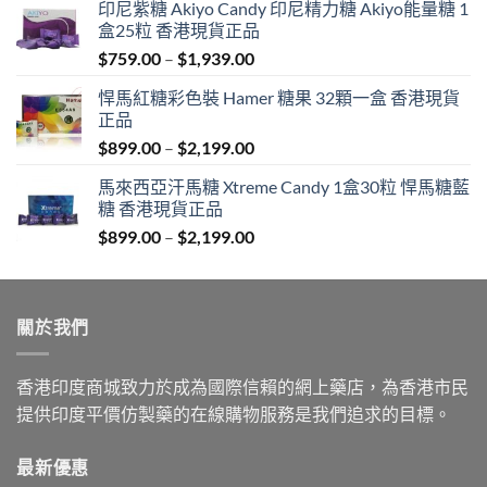
印尼紫糖 Akiyo Candy 印尼精力糖 Akiyo能量糖 1
盒25粒 香港現貨正品
Price
$
759.00
–
$
1,939.00
range:
悍馬紅糖彩色裝 Hamer 糖果 32顆一盒 香港現貨
$759.00
正品
through
Price
$
899.00
–
$
2,199.00
$1,939.00
range:
馬來西亞汗馬糖 Xtreme Candy 1盒30粒 悍馬糖藍
$899.00
糖 香港現貨正品
through
Price
$
899.00
–
$
2,199.00
$2,199.00
range:
$899.00
through
關於我們
$2,199.00
香港印度商城致力於成為國際信賴的網上藥店，為香港市民
提供印度平價仿製藥的在線購物服務是我們追求的目標。
最新優惠