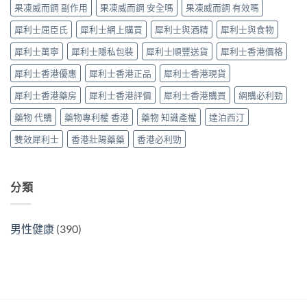
購
指
果凍威而鋼 副作用
果凍威而鋼 安全嗎
果凍威而鋼 有效嗎
錢、
選
指
南〉
副
購
南〉
中
犀利士屈臣氏
犀利士網上購買
犀利士與酒精
犀利士與食物
作
指
中
用
南〉
犀利士萬寧
犀利士隱私包裝
犀利士順豐送貨
犀利士香港價格
全
中
面
犀利士香港優惠
犀利士香港正品
犀利士香港現貨
對
比
犀利士香港藥房
犀利士香港評價
犀利士香港購買
網購必利勁
（2026
更
藥物 代購
藥物專利權 香港
藥物 知識產權
達泊西汀
新）〉
中
雙效犀利士
香港壯陽藥藥
香港必利勁
分類
男性健康
(390)