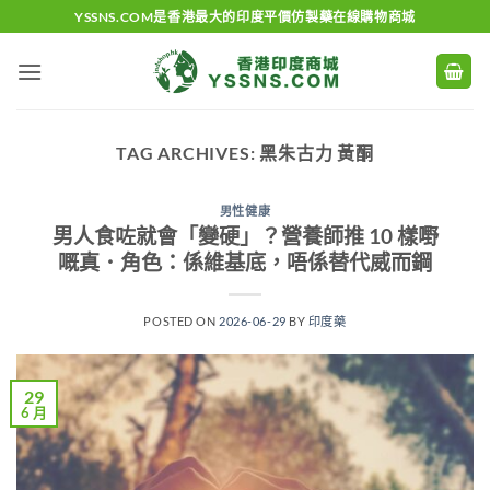
Skip
YSSNS.COM是香港最大的印度平價仿製藥在線購物商城
to
content
TAG ARCHIVES:
黑朱古力 黃酮
男性健康
男人食咗就會「變硬」？營養師推 10 樣嘢
嘅真．角色：係維基底，唔係替代威而鋼
POSTED ON
2026-06-29
BY
印度藥
29
6 月