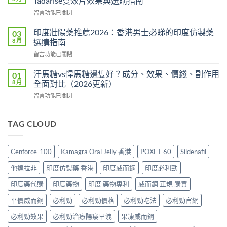
Tadarise雙效片效果與選購指南
印
全
在
留言功能已關閉
度
攻
〈雙
版
略：
效
價
印度壯陽藥推薦2026：香港男士必睇的印度仿製藥
03
印
犀
格
8 月
選購指南
度
利
2026：
版
在
留言功能已關閉
士
香
Viagra
〈印
價
港
售
度
格
汗馬糖vs悍馬糖邊隻好？成分、效果、價錢、副作用
01
哪
價
壯
2026：
8 月
全面對比（2026更新）
裡
比
陽
香
買
較、
在
留言功能已關閉
藥
港
最
正
〈汗
推
邊
划
貨
馬
薦
度
算？
分
糖
TAG CLOUD
2026：
買
POXET-
辨
vs
香
最
60
與
悍
港
抵？
與
購
馬
男
Super
Cenforce-100
Kamagra Oral Jelly 香港
POXET 60
Sildenafil
原
買
糖
士
Tadarise
廠
指
邊
必
雙
他達拉非
印度仿製藥 香港
印度威而鋼
印度必利勁
比
南〉
隻
睇
效
較
中
好？
的
印度藥代購
印度藥物
印度 藥物專利
威而鋼 正規 購買
片
及
成
印
效
正
分、
平價威而鋼
必利勁
必利勁價格
必利勁吃法
必利勁官網
度
果
貨
效
仿
與
分
果、
必利勁效果
必利勁治療陽痿早洩
果凍威而鋼
製
選
辨
價
藥