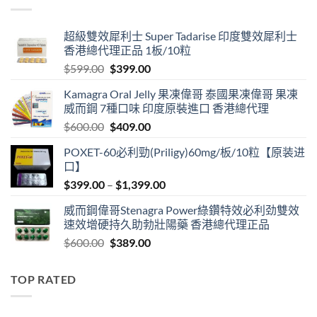
$3,399.00
超級雙效犀利士 Super Tadarise 印度雙效犀利士
香港總代理正品 1板/10粒
Original
Current
$
599.00
$
399.00
price
price
Kamagra Oral Jelly 果凍偉哥 泰國果凍偉哥 果凍
was:
is:
威而鋼 7種口味 印度原裝進口 香港總代理
$599.00.
$399.00.
Original
Current
$
600.00
$
409.00
price
price
POXET-60必利勁(Priligy)60mg/板/10粒【原装进
was:
is:
口】
$600.00.
$409.00.
Price
$
399.00
–
$
1,399.00
range:
威而鋼偉哥Stenagra Power綠鑽特效必利劲雙效
$399.00
速效增硬持久助勃壯陽藥 香港總代理正品
through
Original
Current
$
600.00
$
389.00
$1,399.00
price
price
was:
is:
TOP RATED
$600.00.
$389.00.