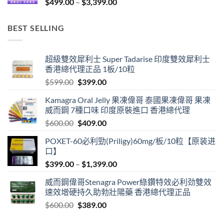
Price
$
499.00
–
$
3,399.00
range:
$499.00
BEST SELLING
through
$3,399.00
超級雙效犀利士 Super Tadarise 印度雙效犀利士
香港總代理正品 1板/10粒
Original
Current
$
599.00
$
399.00
price
price
Kamagra Oral Jelly 果凍偉哥 泰國果凍偉哥 果凍
was:
is:
威而鋼 7種口味 印度原裝進口 香港總代理
$599.00.
$399.00.
Original
Current
$
600.00
$
409.00
price
price
POXET-60必利勁(Priligy)60mg/板/10粒【原装进
was:
is:
口】
$600.00.
$409.00.
Price
$
399.00
–
$
1,399.00
range:
威而鋼偉哥Stenagra Power綠鑽特效必利劲雙效
$399.00
速效增硬持久助勃壯陽藥 香港總代理正品
through
Original
Current
$
600.00
$
389.00
$1,399.00
price
price