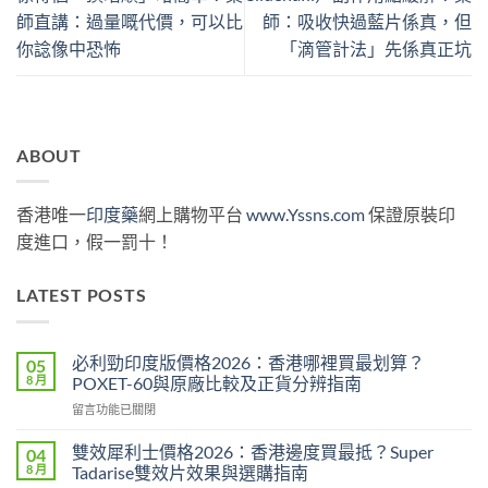
師直講：過量嘅代價，可以比
師：吸收快過藍片係真，但
你諗像中恐怖
「滴管計法」先係真正坑
ABOUT
香港唯一
印度藥
網上購物平台
www.Yssns.com
保證原裝印
度進口，假一罰十！
LATEST POSTS
必利勁印度版價格2026：香港哪裡買最划算？
05
8 月
POXET-60與原廠比較及正貨分辨指南
在
留言功能已關閉
〈必
利
雙效犀利士價格2026：香港邊度買最抵？Super
04
勁
8 月
Tadarise雙效片效果與選購指南
印