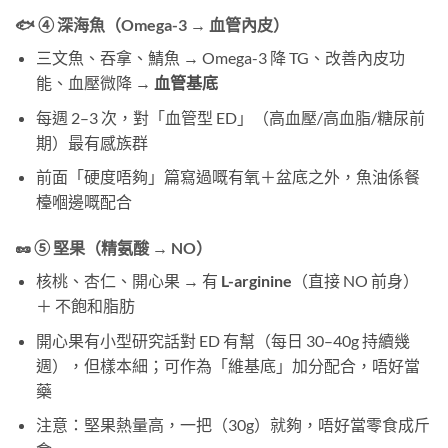
🐟 ④ 深海魚（Omega-3 → 血管內皮）
三文魚、吞拿、鯖魚 → Omega-3 降 TG、改善內皮功
能、血壓微降 →
血管基底
每週 2–3 次，對「血管型 ED」（高血壓/高血脂/糖尿前
期）最有感族群
前面「硬度唔夠」篇寫過嘅有氧＋盆底之外，魚油係餐
檯嗰邊嘅配合
🥜 ⑤ 堅果（精氨酸 → NO）
核桃、杏仁、開心果 → 有
L-arginine
（直接 NO 前身）
＋ 不飽和脂肪
開心果有小型研究話對 ED 有幫（每日 30–40g 持續幾
週），但樣本細；可作為「維基底」加分配合，唔好當
藥
注意：堅果熱量高，一把（30g）就夠，唔好當零食成斤