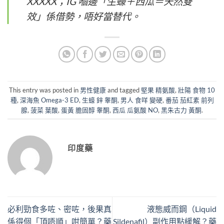
XXXXX；IG 嗰邊「生蠔＋西瓜＝天然雙
效」係借勢，唔好當替代。
This entry was posted in
男性健康
and tagged
堅果 精氨酸
,
壯陽 食物 10
種
,
深海魚 Omega-3 ED
,
生蠔 鋅 睾酮
,
男人 食咩 變硬
,
番茄 茄紅素 前列
腺
,
菠菜 葉酸
,
蛋黃 膽固醇 睾酮
,
西瓜 瓜氨酸 NO
,
黑朱古力 黃酮
.
印度藥
必利勁食多咗、密咗，後果真
液態威而鋼（Liquid
係得個「頂唔順」咁簡單？藥
Sildenafil）副作用點緩解？藥