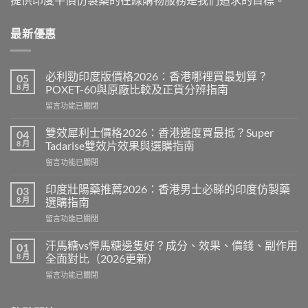
最新優惠
必利勁印度版價格2026：香港哪裡買最划算？
05
8 月
POXET-60與原廠比較及正貨分辨指南
在
留言功能已關閉
〈必
利
雙效犀利士價格2026：香港邊度買最抵？Super
04
勁
8 月
Tadarise雙效片效果與選購指南
印
在
留言功能已關閉
度
〈雙
版
效
價
印度壯陽藥推薦2026：香港男士必睇的印度仿製藥
03
犀
格
8 月
選購指南
利
2026：
在
留言功能已關閉
士
香
〈印
價
港
度
格
汗馬糖vs悍馬糖邊隻好？成分、效果、價錢、副作用
01
哪
壯
2026：
8 月
全面對比（2026更新）
裡
陽
香
買
在
留言功能已關閉
藥
港
最
〈汗
推
邊
划
馬
薦
度
算？