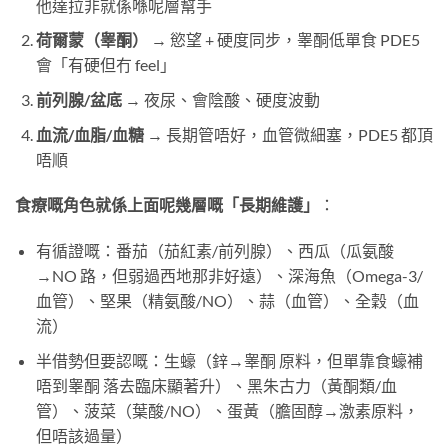
他達拉非就係喺呢層幫手
荷爾蒙（睾酮）
​ → 慾望 + 硬度同步，睾酮低單食 PDE5
會「有硬但冇 feel」
前列腺/盆底
​ → 夜尿、會陰酸、硬度波動
血流/血脂/血糖
​ → 長期管唔好，血管微細塞，PDE5 都頂
唔順
食療嘅角色就係上面呢幾層嘅「長期維護」
：
有循證嘅：番茄（茄紅素/前列腺）、西瓜（瓜氨酸
→NO 路，但弱過西地那非好遠）、深海魚（Omega-3/
血管）、堅果（精氨酸/NO）、蒜（血管）、全穀（血
流）
半借勢但要認嘅：生蠔（鋅→睾酮 原料，但單靠食蠔補
唔到睾酮 落去臨床顯著升）、黑朱古力（黃酮類/血
管）、菠菜（葉酸/NO）、蛋黃（膽固醇→激素原料，
但唔該過量）