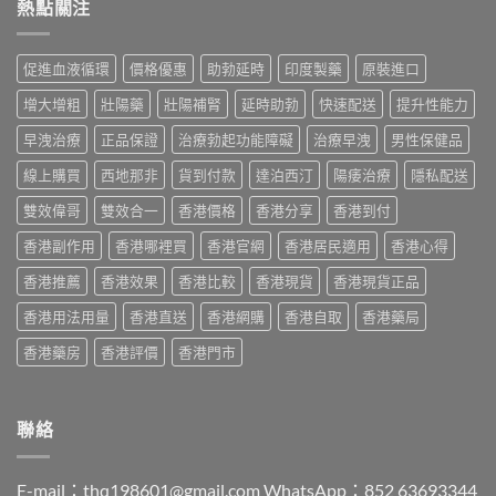
糖
熱點關注
2026：
買
POXET-
vs
香
最
60
悍
港
抵？
與
馬
男
Super
促進血液循環
價格優惠
助勃延時
印度製藥
原裝進口
原
糖
士
Tadarise
廠
邊
必
雙
增大增粗
壯陽藥
壯陽補腎
延時助勃
快速配送
提升性能力
比
隻
睇
效
較
好？
的
早洩治療
正品保證
治療勃起功能障礙
治療早洩
男性保健品
片
及
成
印
效
正
分、
線上購買
西地那非
貨到付款
達泊西汀
陽痿治療
隱私配送
度
果
貨
效
仿
與
分
果、
雙效偉哥
雙效合一
香港價格
香港分享
香港到付
製
選
辨
價
藥
購
指
香港副作用
香港哪裡買
香港官網
香港居民適用
香港心得
錢、
選
指
南〉
副
購
南〉
中
香港推薦
香港效果
香港比較
香港現貨
香港現貨正品
作
指
中
用
南〉
香港用法用量
香港直送
香港網購
香港自取
香港藥局
全
中
面
香港藥房
香港評價
香港門市
對
比
（2026
更
聯絡
新）〉
中
E-mail：
thq198601@gmail.com
WhatsApp：852 63693344