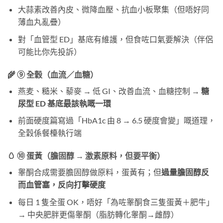
大蒜素改善內皮、微降血壓、抗血小板聚集（但唔好同
薄血丸亂疊）
對「血管型 ED」基底有維護，但食咗口氣要解決（伴侶
可能比你先投訴）
🌾 ⑨ 全穀（血流／血糖）
燕麦、糙米、藜麥 → 低 GI、改善血流、血糖控制 →
糖
尿型 ED 基底最該執嘅一環
前面硬度篇寫過「HbA1c 由 8 → 6.5 硬度會變」嘅道理，
全穀係餐檯執行端
🥚 ⑩ 蛋黃（膽固醇 → 激素原料，但要平衡）
睾酮合成需要膽固醇做原料，蛋黃有；但
過量膽固醇反
而血管塞，反向打擊硬度
每日 1 隻全蛋 OK，唔好「為咗睾酮食三隻蛋黃＋肥牛」
→ 中央肥胖更傷睾酮（脂肪轉化睾酮→雌醇）