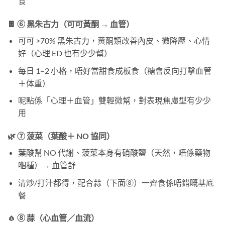
食
🍫 ⑥ 黑朱古力（可可黃酮 → 血管）
可可 >70% 黑朱古力，黃酮類改善內皮、微降壓、心情
好（心理 ED 也有少少幫）
每日 1–2 小格，唔好當甜食成板食（糖會反向打擊血管
＋体重）
呢點係「心理＋血管」雙輕微幫，對表現焦慮型有少少
用
🌿 ⑦ 菠菜（葉酸＋ NO 協同）
葉酸幫 NO 代謝、菠菜本身有硝酸鹽（天然，唔係藥物
嗰種）→ 血管舒
清炒/打汁都得，配合蒜（下面⑧）一齊食係唔錯嘅基底
餐
🧄 ⑧ 蒜（心血管／血流）