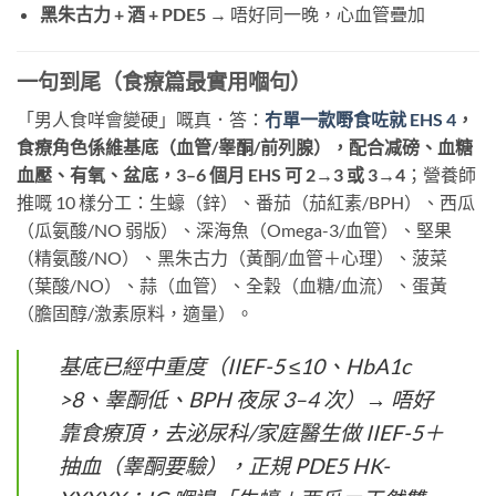
黑朱古力 + 酒 + PDE5
​ → 唔好同一晚，心血管疊加
一句到尾（食療篇最實用嗰句）
「男人食咩會變硬」嘅真．答：
冇單一款嘢食咗就 EHS 4
，
食療角色係維基底（血管/睾酮/前列腺），配合减磅、血糖
血壓、有氧、盆底，3–6 個月 EHS 可 2→3 或 3→4
；營養師
推嘅 10 樣分工：生蠔（鋅）、番茄（茄紅素/BPH）、西瓜
（瓜氨酸/NO 弱版）、深海魚（Omega-3/血管）、堅果
（精氨酸/NO）、黑朱古力（黃酮/血管＋心理）、菠菜
（葉酸/NO）、蒜（血管）、全穀（血糖/血流）、蛋黃
（膽固醇/激素原料，適量）。
基底已經中重度（IIEF-5 ≤10、HbA1c
>8、睾酮低、BPH 夜尿 3–4 次）→ 唔好
靠食療頂，去泌尿科/家庭醫生做 IIEF-5＋
抽血（睾酮要驗），正規 PDE5 HK-