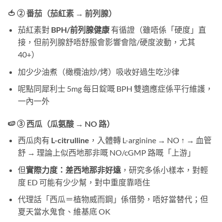
🍅 ② 番茄（茄紅素 → 前列腺）
茄紅素對
BPH/前列腺健康
​ 有循證（雖唔係「硬度」直
接，但前列腺舒唔舒服會影響會陰/硬度波動，尤其
40+）
加少少油煮（橄欖油炒/烤）吸收好過生吃沙律
呢點同犀利士 5mg 每日錠嘅 BPH 雙適應症係平行維護，
一內一外
🍉 ③ 西瓜（瓜氨酸 → NO 路）
西瓜肉有
L-citrulline
，入體轉 L-arginine → NO ↑ → 血管
舒 → 理論上似西地那非嘅 NO/cGMP 路嘅「上游」
但
實際力度：差西地那非好遠
，研究多係小樣本，對輕
度 ED 可能有少少幫，對中重度靠唔住
代理話「西瓜＝植物威而鋼」係借勢，唔好當替代；但
夏天當水鬼食、維基底 OK