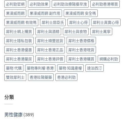
指
南〉
利
必利勁官網
必利勁效果
必利勁治療陽痿早洩
必利勁香港哪買
副
購
南〉
中
士
作
指
中
學
果凍威而鋼
果凍威而鋼 副作用
果凍威而鋼 安全嗎
用
南〉
名
全
中
果凍威而鋼 有效嗎
犀利士屈臣氏
犀利士心得
犀利士真實心得
藥
面
價
對
犀利士網上購買
犀利士與酒精
犀利士與食物
犀利士萬寧
錢、
比
每
（2026
犀利士隱私包裝
犀利士順豐送貨
犀利士香港價格
日
更
5mg
新）〉
犀利士香港優惠
犀利士香港正品
犀利士香港現貨
與
中
20mg
犀利士香港藥房
犀利士香港評價
犀利士香港購買
網購必利勁
用
法
藥物 代購
藥物專利權 香港
藥物 知識產權
達泊西汀
及
正
雙效犀利士
香港壯陽藥藥
香港必利勁
貨
辨
識〉
中
分類
男性健康
(389)