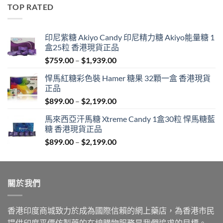
was:
is:
TOP RATED
$600.00.
$389.00.
印尼紫糖 Akiyo Candy 印尼精力糖 Akiyo能量糖 1
盒25粒 香港現貨正品
Price
$
759.00
–
$
1,939.00
range:
悍馬紅糖彩色裝 Hamer 糖果 32顆一盒 香港現貨
$759.00
正品
through
Price
$
899.00
–
$
2,199.00
$1,939.00
range:
馬來西亞汗馬糖 Xtreme Candy 1盒30粒 悍馬糖藍
$899.00
糖 香港現貨正品
through
Price
$
899.00
–
$
2,199.00
$2,199.00
range:
$899.00
through
關於我們
$2,199.00
香港印度商城致力於成為國際信賴的網上藥店，為香港市民
提供印度平價仿製藥的在線購物服務是我們追求的目標。