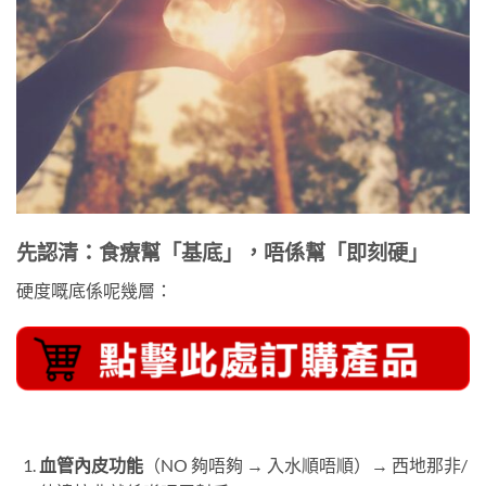
先認清：食療幫「基底」，唔係幫「即刻硬」
硬度嘅底係呢幾層：
血管內皮功能
（NO 夠唔夠 → 入水順唔順）→ 西地那非/