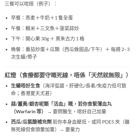
三餐可以咁搭（例子）：
早餐：燕麦＋牛奶＋1 隻全蛋
午餐：糙米＋三文魚＋菠菜蒜炒
下午：開心果 30g ＋ 黑朱古力 1 格
晚餐：番茄炒蛋＋瓜類（西瓜做甜品/下午）＋ 每週 2–3
次生蠔/帶子
紅燈（食療都要守嘅死線，唔係「天然就無限」）
生蠔唔好生食
（海洋弧菌，肝硬化/長者/免疫力低可致
命；香港夏天尤甚）
蒜/薑黃/銀杏呢類「活血」嘅，若你食緊薄血丸
（Warfarin 等）
​ → 要問醫生，唔好自己加量
西瓜/瓜氨酸補充劑
​ 若你本身血壓低，或同 PDE5 夾（雖
無死線但會頭暈加重）→ 要量力