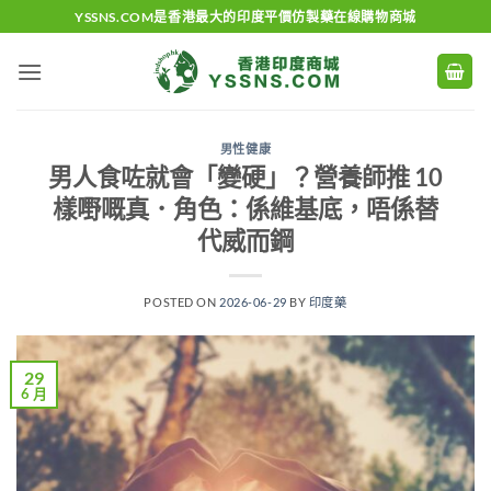
Skip
YSSNS.COM是香港最大的印度平價仿製藥在線購物商城
to
content
男性健康
男人食咗就會「變硬」？營養師推 10
樣嘢嘅真．角色：係維基底，唔係替
代威而鋼
POSTED ON
2026-06-29
BY
印度藥
29
6 月