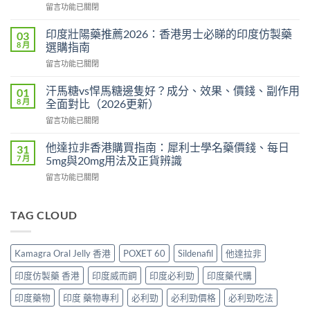
在
留言功能已關閉
度
〈雙
版
效
價
印度壯陽藥推薦2026：香港男士必睇的印度仿製藥
03
犀
格
8 月
選購指南
利
2026：
在
留言功能已關閉
士
香
〈印
價
港
度
格
汗馬糖vs悍馬糖邊隻好？成分、效果、價錢、副作用
01
哪
壯
2026：
8 月
全面對比（2026更新）
裡
陽
香
買
在
留言功能已關閉
藥
港
最
〈汗
推
邊
划
馬
薦
他達拉非香港購買指南：犀利士學名藥價錢、每日
31
度
算？
糖
2026：
7 月
5mg與20mg用法及正貨辨識
買
POXET-
vs
香
最
60
在
留言功能已關閉
悍
港
抵？
與
〈他
馬
男
Super
原
達
糖
士
Tadarise
廠
拉
TAG CLOUD
邊
必
雙
比
非
隻
睇
效
較
香
好？
的
片
及
港
成
印
Kamagra Oral Jelly 香港
POXET 60
Sildenafil
他達拉非
效
正
購
分、
度
果
貨
買
效
仿
印度仿製藥 香港
印度威而鋼
印度必利勁
印度藥代購
與
分
指
果、
製
選
辨
南：
價
印度藥物
印度 藥物專利
必利勁
必利勁價格
必利勁吃法
藥
購
指
犀
錢、
選