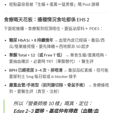
呢點最容易被「生蠔＋蛋黃＝猛男餐」嘅 Post 誤導
食療嘅天花板：邊種情況食咗都係 EHS 2
下面呢幾種，食療幫到但頂唔住，要返泌尿科＋ PDE5：
糖尿 HbA1c > 8 持續幾年
​ → 血管內皮已經損，番茄/西
瓜/堅果維得慢，要先降糖＋西地那非 50 起步
睾酮 Total < 12（或 Free T 低）
​ → 單食生蠔/蛋黃唔夠，
要抽血確診，必要時 TRT（睾酮替代），醫生評
BPH 已經夜尿 3–4 次、排唔清
​ → 番茄茄紅素維，但可能
要犀利士 5mg 每日錠或 α-blocker 接手
嚴重血管/手術型（前列腺切除、骨盆手術）
​ → 食療維唔
到，要醫生評（真空、注射）
所以「營養師推 10 樣」嘅真．定位：
Edge 2–3 遊移、基底仲有得救（血糖/血