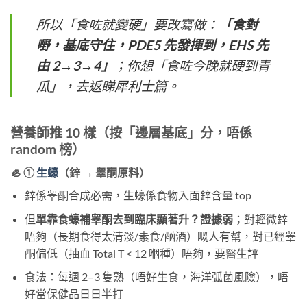
所以「食咗就變硬」要改寫做：
「食對
嘢，基底守住，PDE5 先發揮到，EHS 先
由 2→3→4」
；你想「食咗今晚就硬到青
瓜」，去返睇犀利士篇。
營養師推 10 樣（按「邊層基底」分，唔係
random 榜）
🦪 ①
生蠔
（鋅 → 睾酮原料）
鋅係睾酮合成必需，生蠔係食物入面鋅含量 top
但
單靠食蠔補睾酮去到臨床顯著升？證據弱
；對輕微鋅
唔夠（長期食得太清淡/素食/酗酒）嘅人有幫，對已經睾
酮偏低（抽血 Total T < 12 嗰種）唔夠，要醫生評
食法：每週 2–3 隻熟（唔好生食，海洋弧菌風險），唔
好當保健品日日半打