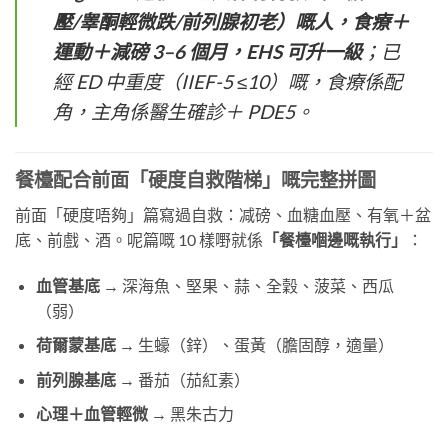
壓/睾酮輕微跌/前列腺初老）嘅人，食療＋
運動＋減磅 3–6 個月，EHS 可升一級
；已
經 ED 中重度（IIEF-5 ≤10）嘅，食療係配
角，主角係醫生確診＋ PDE5。
餐檯配合前面「硬度自救階梯」嘅完整拼圖
前面「硬度唔夠」篇寫過自救：减磅、血糖血壓、有氧＋盆
底、前戲、酒。呢篇嘅 10 樣嘢就係
「餐檯嗰邊嘅執行」
：
血管基底
​ → 深海魚、堅果、蒜、全穀、菠菜、西瓜
（弱）
荷爾蒙基底
​ → 生蠔（鋅）、蛋黃（膽固醇，適量）
前列腺基底
​ → 番茄（茄紅素）
心理＋血管輕微
​ → 黑朱古力