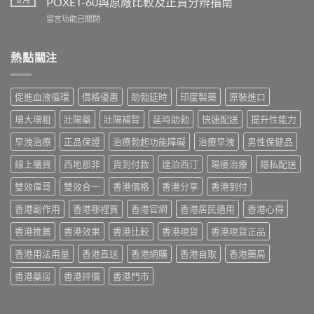
POXET-60與原廠比較及正貨分辨指南
果、
香
雙
用
在
留言功能已關閉
港
效
法
〈必
價
偉
與
利
格
哥
香
勁
熱點關注
2026
效
港
印
全
果、
購
度
攻
副
買
版
略：
作
促進血液循環
價格優惠
助勃延時
印度製藥
原裝進口
指
價
印
用
南〉
格
度
與
增大增粗
壯陽藥
壯陽補腎
延時助勃
快速配送
提升性能力
中
2026：
版
香
香
Viagra
早洩治療
正品保證
治療勃起功能障礙
治療早洩
男性保健品
港
港
售
購
哪
線上購買
西地那非
貨到付款
達泊西汀
陽痿治療
隱私配送
價
買
裡
比
指
買
雙效偉哥
雙效合一
香港價格
香港分享
香港到付
較、
南〉
最
正
中
香港副作用
香港哪裡買
香港官網
香港居民適用
香港心得
划
貨
算？
分
香港推薦
香港效果
香港比較
香港現貨
香港現貨正品
POXET-
辨
60
與
香港用法用量
香港直送
香港網購
香港自取
香港藥局
與
購
原
買
香港藥房
香港評價
香港門市
廠
指
比
南〉
較
中