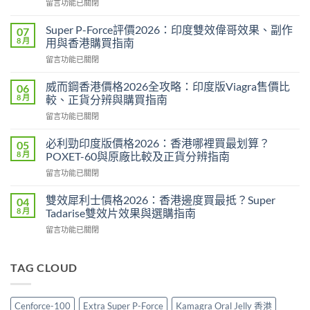
在
留言功能已關閉
〈永
春
Super P-Force評價2026：印度雙效偉哥效果、副作
07
糖
8 月
用與香港購買指南
B
在
留言功能已關閉
群
〈Super
Candy
P-
功
威而鋼香港價格2026全攻略：印度版Viagra售價比
06
Force
效
8 月
較、正貨分辨與購買指南
評
2026：
在
留言功能已關閉
價
成
〈威
2026：
分、
而
印
必利勁印度版價格2026：香港哪裡買最划算？
05
效
鋼
度
8 月
POXET-60與原廠比較及正貨分辨指南
果、
香
雙
用
在
留言功能已關閉
港
效
法
〈必
價
偉
與
利
格
雙效犀利士價格2026：香港邊度買最抵？Super
04
哥
香
勁
2026
8 月
Tadarise雙效片效果與選購指南
效
港
印
全
果、
購
在
留言功能已關閉
度
攻
副
買
〈雙
版
略：
作
指
效
價
印
用
南〉
犀
TAG CLOUD
格
度
與
中
利
2026：
版
香
士
香
Viagra
港
價
港
售
Cenforce-100
Extra Super P-Force
Kamagra Oral Jelly 香港
購