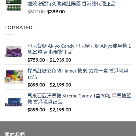
速效增硬持久助勃壯陽藥 香港總代理正品
through
Original
Current
$
600.00
$
389.00
$1,399.00
price
price
was:
is:
TOP RATED
$600.00.
$389.00.
印尼紫糖 Akiyo Candy 印尼精力糖 Akiyo能量糖 1
盒25粒 香港現貨正品
Price
$
759.00
–
$
1,939.00
range:
悍馬紅糖彩色裝 Hamer 糖果 32顆一盒 香港現貨
$759.00
正品
through
Price
$
899.00
–
$
2,199.00
$1,939.00
range:
馬來西亞汗馬糖 Xtreme Candy 1盒30粒 悍馬糖藍
$899.00
糖 香港現貨正品
through
Price
$
899.00
–
$
2,199.00
$2,199.00
range:
$899.00
through
關於我們
$2,199.00