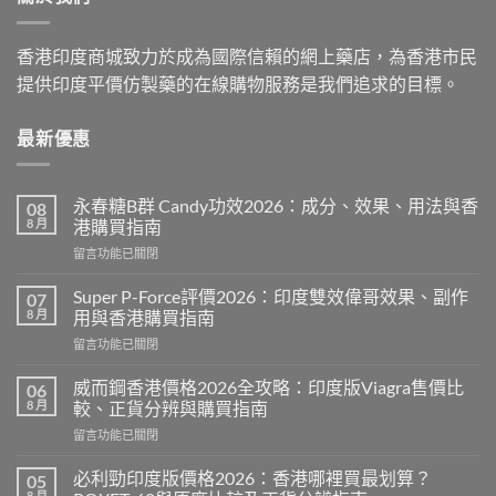
香港印度商城致力於成為國際信賴的網上藥店，為香港市民
提供印度平價仿製藥的在線購物服務是我們追求的目標。
最新優惠
永春糖B群 Candy功效2026：成分、效果、用法與香
08
8 月
港購買指南
在
留言功能已關閉
〈永
春
Super P-Force評價2026：印度雙效偉哥效果、副作
07
糖
8 月
用與香港購買指南
B
在
留言功能已關閉
群
〈Super
Candy
P-
功
威而鋼香港價格2026全攻略：印度版Viagra售價比
06
Force
效
8 月
較、正貨分辨與購買指南
評
2026：
在
留言功能已關閉
價
成
〈威
2026：
分、
而
印
必利勁印度版價格2026：香港哪裡買最划算？
05
效
鋼
度
8 月