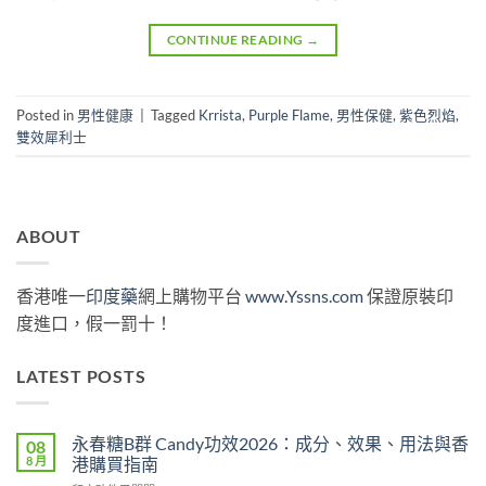
CONTINUE READING
→
Posted in
男性健康
|
Tagged
Krrista
,
Purple Flame
,
男性保健
,
紫色烈焰
,
雙效犀利士
ABOUT
香港唯一
印度藥
網上購物平台
www.Yssns.com
保證原裝印
度進口，假一罰十！
LATEST POSTS
永春糖B群 Candy功效2026：成分、效果、用法與香
08
8 月
港購買指南