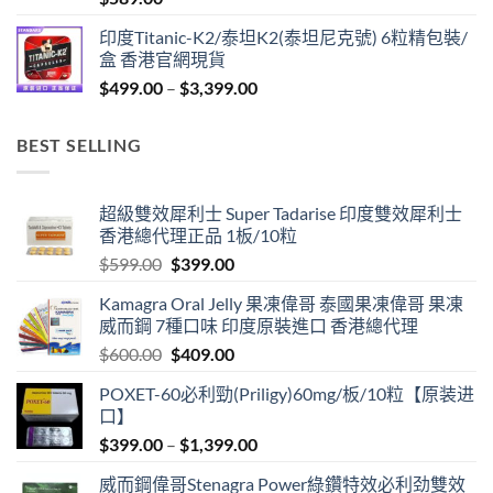
印度Titanic-K2/泰坦K2(泰坦尼克號) 6粒精包裝/
盒 香港官網現貨
Price
$
499.00
–
$
3,399.00
range:
$499.00
BEST SELLING
through
$3,399.00
超級雙效犀利士 Super Tadarise 印度雙效犀利士
香港總代理正品 1板/10粒
Original
Current
$
599.00
$
399.00
price
price
Kamagra Oral Jelly 果凍偉哥 泰國果凍偉哥 果凍
was:
is:
威而鋼 7種口味 印度原裝進口 香港總代理
$599.00.
$399.00.
Original
Current
$
600.00
$
409.00
price
price
POXET-60必利勁(Priligy)60mg/板/10粒【原装进
was:
is:
口】
$600.00.
$409.00.
Price
$
399.00
–
$
1,399.00
range:
威而鋼偉哥Stenagra Power綠鑽特效必利劲雙效
$399.00