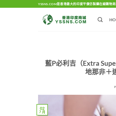
Skip
YSSNS.COM是香港最大的印度平價仿製藥在線購物商
to
content
HO
藍P必利吉（Extra Su
地那非＋達
02
7 月