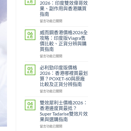
8 月
2026：印度雙效偉哥效
果、副作用與香港購買
指南
在
留言功能已關閉
〈Super
P-
威而鋼香港價格2026全
06
Force
8 月
攻略：印度版Viagra售
評
價比較、正貨分辨與購
價
買指南
2026：
印
在
留言功能已關閉
度
〈威
雙
而
必利勁印度版價格
05
效
鋼
8 月
2026：香港哪裡買最划
偉
香
算？POXET-60與原廠
哥
港
比較及正貨分辨指南
效
價
果、
格
在
留言功能已關閉
副
2026
〈必
作
全
利
雙效犀利士價格2026：
04
用
攻
勁
8 月
香港邊度買最抵？
與
略：
印
Super Tadarise雙效片效
香
印
度
果與選購指南
港
度
版
購
版
價
在
留言功能已關閉
買
Viagra
格
〈雙