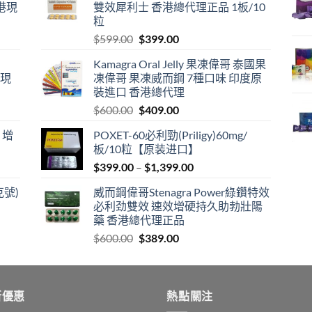
港現
雙效犀利士 香港總代理正品 1板/10
粒
Original
Current
$
599.00
$
399.00
price
price
Kamagra Oral Jelly 果凍偉哥 泰國果
was:
is:
港現
凍偉哥 果凍威而鋼 7種口味 印度原
$599.00.
$399.00.
裝進口 香港總代理
Original
Current
$
600.00
$
409.00
price
price
 增
POXET-60必利勁(Priligy)60mg/
was:
is:
板/10粒【原装进口】
$600.00.
$409.00.
Price
$
399.00
–
$
1,399.00
range:
克號)
威而鋼偉哥Stenagra Power綠鑽特效
$399.00
必利劲雙效 速效增硬持久助勃壯陽
through
藥 香港總代理正品
$1,399.00
Original
Current
$
600.00
$
389.00
price
price
was:
is:
$600.00.
$389.00.
新優惠
熱點關注