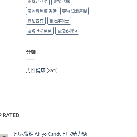
網購必利勁
藥物 代購
藥物專利權 香港
藥物 知識產權
達泊西汀
雙效犀利士
香港壯陽藥藥
香港必利勁
分類
男性健康
(391)
P RATED
印尼紫糖 Akiyo Candy 印尼精力糖