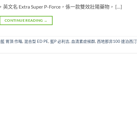
Extra Super P-Force，係一款雙效壯陽藥物， […]
CONTINUE READING
→
藍 胃頂 作嘔
,
混合型 ED PE
,
藍P 必利吉
,
血清素症候群
,
西地那非100 達泊西汀