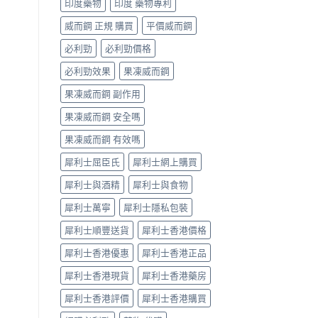
印度藥物
印度 藥物專利
購
中
指
威而鋼 正規 購買
平價威而鋼
南〉
中
必利勁
必利勁價格
必利勁效果
果凍威而鋼
果凍威而鋼 副作用
果凍威而鋼 安全嗎
果凍威而鋼 有效嗎
犀利士屈臣氏
犀利士網上購買
犀利士與酒精
犀利士與食物
犀利士萬寧
犀利士隱私包裝
犀利士順豐送貨
犀利士香港價格
犀利士香港優惠
犀利士香港正品
犀利士香港現貨
犀利士香港藥房
犀利士香港評價
犀利士香港購買