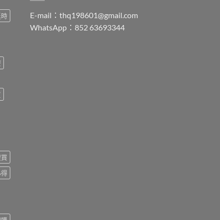
E-mail：
thq198601@gmail.com
延時
WhatsApp：852 63693344
療
買
裡買
心得