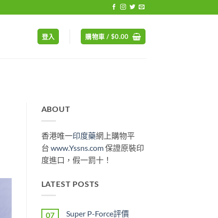
登入
購物車 /
$
0.00
ABOUT
香港唯一
印度藥
網上購物平
台
www.Yssns.com
保證原裝印
度進口，假一罰十！
LATEST POSTS
Super P-Force評價
07