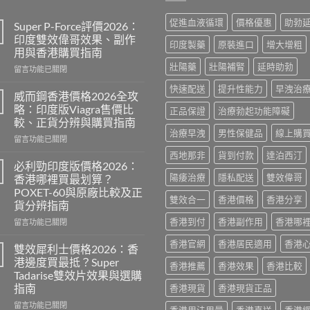
促進血液循環
價格優惠
助勃
Super P-Force評價2026：
印度雙效偉哥效果、副作
印度製藥
原裝進口
增大增粗
用與香港購買指南
壯陽藥
壯陽補腎
延時助勃
在
留言功能已關閉
〈Super
快速配送
提升性能力
早洩治
P-
威而鋼香港價格2026全攻
Force
略：印度版Viagra售價比
正品保證
治療勃起功能障礙
評
較、正貨分辨與購買指南
價
治療早洩
男性保健品
線上購
在
2026：
留言功能已關閉
〈威
印
西地那非
貨到付款
達泊西汀
而
度
必利勁印度版價格2026：
鋼
雙
陽痿治療
隱私配送
雙效偉哥
香港哪裡買最划算？
香
效
POXET-60與原廠比較及正
港
偉
雙效合一
香港價格
香港分享
貨分辨指南
價
哥
格
香港到付
香港副作用
香港哪
效
在
留言功能已關閉
2026
果、
〈必
香港官網
香港居民適用
香港
全
副
利
雙效犀利士價格2026：香
攻
作
勁
港邊度買最抵？Super
香港推薦
香港效果
香港比較
略：
用
印
Tadarise雙效片效果與選購
印
與
度
指南
香港現貨
香港現貨正品
度
香
版
版
港
價
在
留言功能已關閉