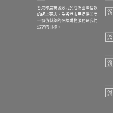
香港印度商城致力於成為國際信賴
07
的網上藥店，為香港市民提供印度
8 月
平價仿製藥的在線購物服務是我們
追求的目標。
06
8 月
05
8 月
04
8 月