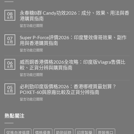
永春糖B群 Candy功效2026：成分、效果、用法與香
08
8 月
港購買指南
在
留言功能已關閉
〈永
春
Super P-Force評價2026：印度雙效偉哥效果、副作
07
糖
8 月
用與香港購買指南
B
在
留言功能已關閉
群
〈Super
Candy
P-
功
威而鋼香港價格2026全攻略：印度版Viagra售價比
06
Force
效
8 月
較、正貨分辨與購買指南
評
2026：
在
留言功能已關閉
價
成
〈威
2026：
分、
而
印
必利勁印度版價格2026：香港哪裡買最划算？
05
效
鋼
度
8 月
POXET-60與原廠比較及正貨分辨指南
果、
香
雙
用
在
留言功能已關閉
港
效
法
〈必
價
偉
與
利
格
哥
香
勁
熱點關注
2026
效
港
印
全
果、
購
度
攻
副
買
版
略：
作
促進血液循環
價格優惠
助勃延時
印度製藥
原裝進口
指