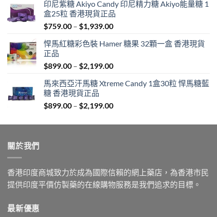
印尼紫糖 Akiyo Candy 印尼精力糖 Akiyo能量糖 1
盒25粒 香港現貨正品
Price
$
759.00
–
$
1,939.00
range:
悍馬紅糖彩色裝 Hamer 糖果 32顆一盒 香港現貨
$759.00
正品
through
Price
$
899.00
–
$
2,199.00
$1,939.00
range:
馬來西亞汗馬糖 Xtreme Candy 1盒30粒 悍馬糖藍
$899.00
糖 香港現貨正品
through
Price
$
899.00
–
$
2,199.00
$2,199.00
range:
$899.00
through
關於我們
$2,199.00
香港印度商城致力於成為國際信賴的網上藥店，為香港市民
提供印度平價仿製藥的在線購物服務是我們追求的目標。
最新優惠