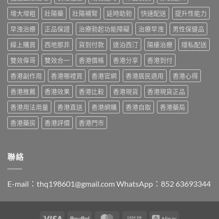
價
印
用
南〉
格
度
與
增大增粗
壯陽藥
壯陽補腎
延時助勃
快速配送
提升性能力
中
2026：
版
香
香
Viagra
早洩治療
正品保證
治療勃起功能障礙
治療早洩
男性保健品
港
港
售
購
哪
線上購買
西地那非
貨到付款
達泊西汀
陽痿治療
隱私配送
價
買
裡
比
指
買
雙效偉哥
雙效合一
香港價格
香港分享
香港到付
較、
南〉
最
正
中
香港副作用
香港哪裡買
香港官網
香港居民適用
香港心得
划
貨
算？
分
香港推薦
香港效果
香港比較
香港現貨
香港現貨正品
POXET-
辨
60
與
香港用法用量
香港直送
香港網購
香港自取
香港藥局
與
購
原
買
香港藥房
香港評價
香港門市
廠
指
比
南〉
較
中
及
聯絡
正
貨
分
E-mail：
thq198601@gmail.com
WhatsApp：852 63693344
辨
指
南〉
中
Visa
PayPal
MasterCard
Cash
Alipay