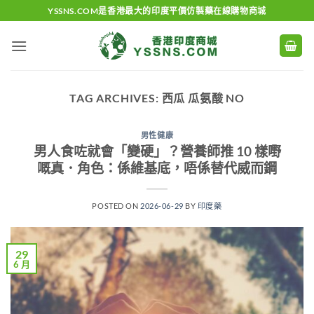
Skip
YSSNS.COM是香港最大的印度平價仿製藥在線購物商城
to
content
TAG ARCHIVES:
西瓜 瓜氨酸 NO
男性健康
男人食咗就會「變硬」？營養師推 10 樣嘢
嘅真．角色：係維基底，唔係替代威而鋼
POSTED ON
2026-06-29
BY
印度藥
29
6 月