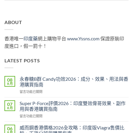
ABOUT
香港唯一
印度藥
網上購物平台
www.Yssns.com
保證原裝印
度進口，假一罰十！
LATEST POSTS
永春糖B群 Candy功效2026：成分、效果、用法與香
08
8 月
港購買指南
在
留言功能已關閉
〈永
春
Super P-Force評價2026：印度雙效偉哥效果、副作
07
糖
8 月
用與香港購買指南
B
在
留言功能已關閉
群
〈Super
Candy
P-
功
威而鋼香港價格2026全攻略：印度版Viagra售價比
06
Force
效
8 月