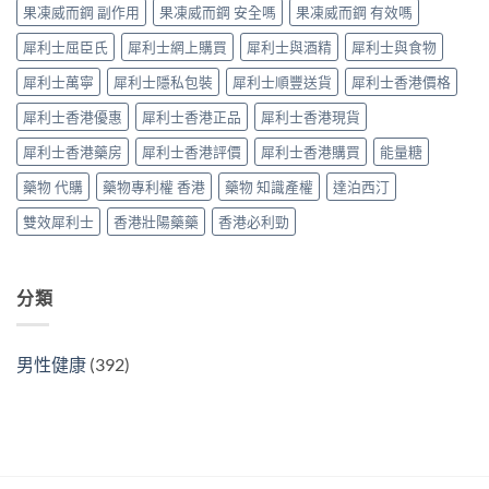
購
果凍威而鋼 副作用
果凍威而鋼 安全嗎
果凍威而鋼 有效嗎
Super
原
買
Tadarise
廠
指
犀利士屈臣氏
犀利士網上購買
犀利士與酒精
犀利士與食物
雙
比
南〉
效
較
中
犀利士萬寧
犀利士隱私包裝
犀利士順豐送貨
犀利士香港價格
片
及
效
正
犀利士香港優惠
犀利士香港正品
犀利士香港現貨
果
貨
與
分
犀利士香港藥房
犀利士香港評價
犀利士香港購買
能量糖
選
辨
購
指
藥物 代購
藥物專利權 香港
藥物 知識產權
達泊西汀
指
南〉
南〉
中
雙效犀利士
香港壯陽藥藥
香港必利勁
中
分類
男性健康
(392)