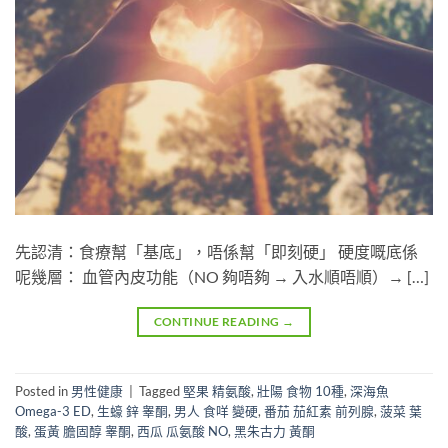
先認清：食療幫「基底」，唔係幫「即刻硬」 硬度嘅底係
呢幾層： 血管內皮功能（NO 夠唔夠 → 入水順唔順）→ […]
CONTINUE READING
→
Posted in
男性健康
|
Tagged
堅果 精氨酸
,
壯陽 食物 10種
,
深海魚
Omega-3 ED
,
生蠔 鋅 睾酮
,
男人 食咩 變硬
,
番茄 茄紅素 前列腺
,
菠菜 葉
酸
,
蛋黃 膽固醇 睾酮
,
西瓜 瓜氨酸 NO
,
黑朱古力 黃酮