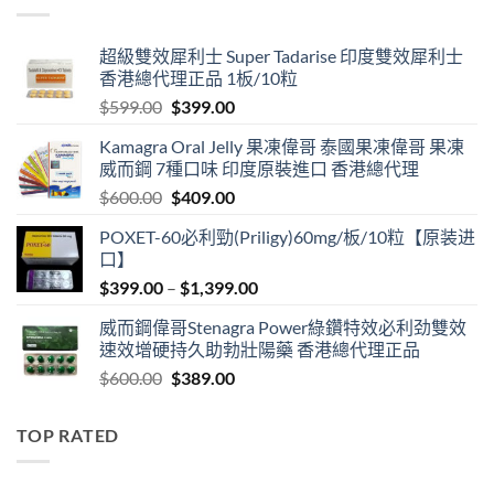
$3,399.00
超級雙效犀利士 Super Tadarise 印度雙效犀利士
香港總代理正品 1板/10粒
Original
Current
$
599.00
$
399.00
price
price
Kamagra Oral Jelly 果凍偉哥 泰國果凍偉哥 果凍
was:
is:
威而鋼 7種口味 印度原裝進口 香港總代理
$599.00.
$399.00.
Original
Current
$
600.00
$
409.00
price
price
POXET-60必利勁(Priligy)60mg/板/10粒【原装进
was:
is:
口】
$600.00.
$409.00.
Price
$
399.00
–
$
1,399.00
range:
威而鋼偉哥Stenagra Power綠鑽特效必利劲雙效
$399.00
速效增硬持久助勃壯陽藥 香港總代理正品
through
Original
Current
$
600.00
$
389.00
$1,399.00
price
price
was:
is:
TOP RATED
$600.00.
$389.00.