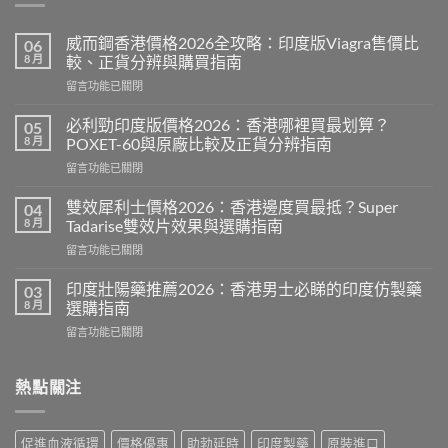
威而鋼香港價格2026全攻略：印度版Viagra售價比
06
8 月
較、正貨分辨與購買指南
在
留言功能已關閉
〈威
而
必利勁印度版價格2026：香港哪裡買最划算？
05
鋼
8 月
POXET-60與原廠比較及正貨分辨指南
香
在
留言功能已關閉
港
〈必
價
利
格
雙效犀利士價格2026：香港邊度買最抵？Super
04
勁
2026
8 月
Tadarise雙效片效果與選購指南
印
全
在
留言功能已關閉
度
攻
〈雙
版
略：
效
價
印度壯陽藥推薦2026：香港男士必睇的印度仿製藥
03
印
犀
格
8 月
選購指南
度
利
2026：
版
在
留言功能已關閉
士
香
Viagra
〈印
價
港
售
度
格
哪
價
壯
熱點關注
2026：
裡
比
陽
香
買
較、
藥
港
最
正
推
邊
划
促進血液循環
價格優惠
助勃延時
印度製藥
原裝進口
貨