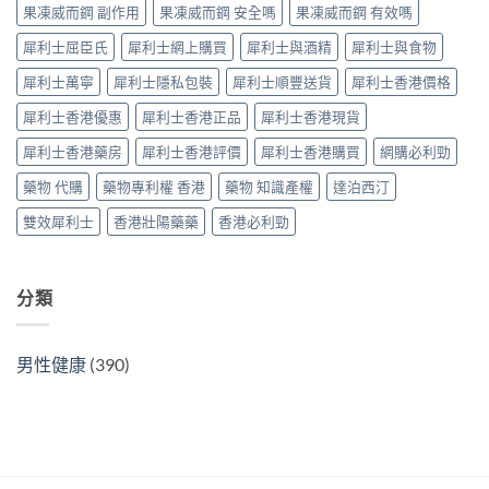
購
指
果凍威而鋼 副作用
果凍威而鋼 安全嗎
果凍威而鋼 有效嗎
錢、
選
指
南〉
副
購
南〉
中
犀利士屈臣氏
犀利士網上購買
犀利士與酒精
犀利士與食物
作
指
中
用
南〉
犀利士萬寧
犀利士隱私包裝
犀利士順豐送貨
犀利士香港價格
全
中
面
犀利士香港優惠
犀利士香港正品
犀利士香港現貨
對
比
犀利士香港藥房
犀利士香港評價
犀利士香港購買
網購必利勁
（2026
更
藥物 代購
藥物專利權 香港
藥物 知識產權
達泊西汀
新）〉
中
雙效犀利士
香港壯陽藥藥
香港必利勁
分類
男性健康
(390)