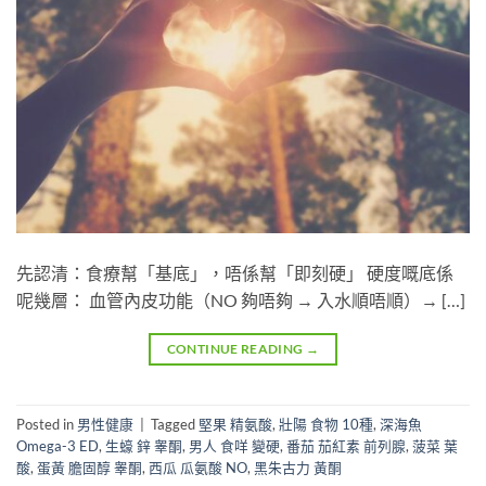
先認清：食療幫「基底」，唔係幫「即刻硬」 硬度嘅底係
呢幾層： 血管內皮功能（NO 夠唔夠 → 入水順唔順）→ […]
CONTINUE READING
→
Posted in
男性健康
|
Tagged
堅果 精氨酸
,
壯陽 食物 10種
,
深海魚
Omega-3 ED
,
生蠔 鋅 睾酮
,
男人 食咩 變硬
,
番茄 茄紅素 前列腺
,
菠菜 葉
酸
,
蛋黃 膽固醇 睾酮
,
西瓜 瓜氨酸 NO
,
黑朱古力 黃酮