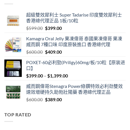
$3,399.00
超級雙效犀利士 Super Tadarise 印度雙效犀利士
香港總代理正品 1板/10粒
Original
Current
$
599.00
$
399.00
price
price
Kamagra Oral Jelly 果凍偉哥 泰國果凍偉哥 果凍
was:
is:
威而鋼 7種口味 印度原裝進口 香港總代理
$599.00.
$399.00.
Original
Current
$
600.00
$
409.00
price
price
POXET-60必利勁(Priligy)60mg/板/10粒【原装进
was:
is:
口】
$600.00.
$409.00.
Price
$
399.00
–
$
1,399.00
range:
威而鋼偉哥Stenagra Power綠鑽特效必利劲雙效
$399.00
速效增硬持久助勃壯陽藥 香港總代理正品
through
Original
Current
$
600.00
$
389.00
$1,399.00
price
price
was:
is:
TOP RATED
$600.00.
$389.00.