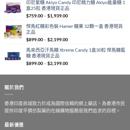
印尼紫糖 Akiyo Candy 印尼精力糖 Akiyo能量糖 1
盒25粒 香港現貨正品
Price
$
759.00
–
$
1,939.00
range:
悍馬紅糖彩色裝 Hamer 糖果 32顆一盒 香港現貨
$759.00
正品
through
Price
$
899.00
–
$
2,199.00
$1,939.00
range:
馬來西亞汗馬糖 Xtreme Candy 1盒30粒 悍馬糖藍
$899.00
糖 香港現貨正品
through
Price
$
899.00
–
$
2,199.00
$2,199.00
range:
$899.00
through
關於我們
$2,199.00
香港印度商城致力於成為國際信賴的網上藥店，為香港市民
提供印度平價仿製藥的在線購物服務是我們追求的目標。
最新優惠