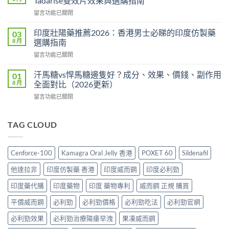
Tadarise雙效片效果與選購指南
印
全
在
留言功能已關閉
度
攻
〈雙
版
略：
效
價
印度壯陽藥推薦2026：香港男士必睇的印度仿製藥
03
印
犀
格
8 月
選購指南
度
利
2026：
版
在
留言功能已關閉
士
香
Viagra
〈印
價
港
售
度
格
汗馬糖vs悍馬糖邊隻好？成分、效果、價錢、副作用
01
哪
價
壯
2026：
8 月
全面對比（2026更新）
裡
比
陽
香
買
較、
在
留言功能已關閉
藥
港
最
正
〈汗
推
邊
划
貨
馬
薦
度
算？
分
糖
TAG CLOUD
2026：
買
POXET-
辨
vs
香
最
60
與
悍
港
抵？
與
購
馬
男
Super
Cenforce-100
Kamagra Oral Jelly 香港
POXET 60
Sildenafil
原
買
糖
士
Tadarise
廠
指
邊
必
雙
他達拉非
印度仿製藥 香港
印度威而鋼
印度必利勁
比
南〉
隻
睇
效
較
中
好？
的
印度藥代購
印度藥物
印度 藥物專利
威而鋼 正規 購買
片
及
成
印
效
正
分、
平價威而鋼
必利勁
必利勁價格
必利勁吃法
必利勁官網
度
果
貨
效
仿
與
分
果、
必利勁效果
必利勁治療陽痿早洩
果凍威而鋼
製
選
辨
價
藥