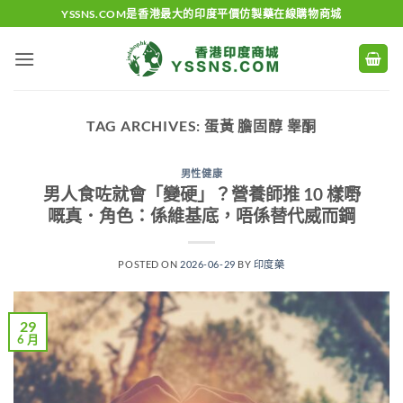
Skip
YSSNS.COM是香港最大的印度平價仿製藥在線購物商城
to
content
TAG ARCHIVES:
蛋黃 膽固醇 睾酮
男性健康
男人食咗就會「變硬」？營養師推 10 樣嘢
嘅真．角色：係維基底，唔係替代威而鋼
POSTED ON
2026-06-29
BY
印度藥
29
6 月