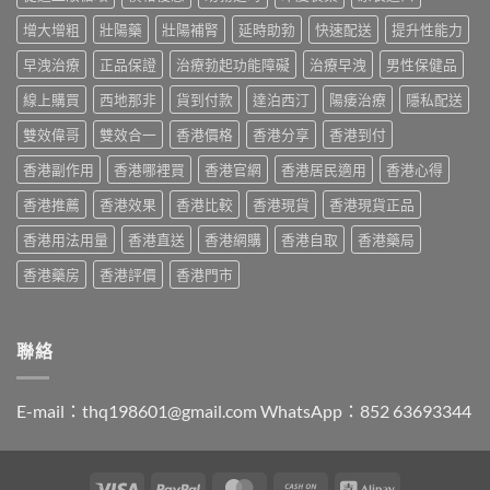
薦
度
算？
分
2026：
買
POXET-
增大增粗
壯陽藥
壯陽補腎
延時助勃
快速配送
提升性能力
辨
香
最
60
與
港
抵？
早洩治療
正品保證
治療勃起功能障礙
治療早洩
男性保健品
與
購
男
Super
原
買
士
線上購買
西地那非
貨到付款
達泊西汀
陽痿治療
隱私配送
Tadarise
廠
指
必
雙
比
南〉
睇
雙效偉哥
雙效合一
香港價格
香港分享
香港到付
效
較
中
的
片
及
香港副作用
香港哪裡買
香港官網
香港居民適用
香港心得
印
效
正
度
果
貨
香港推薦
香港效果
香港比較
香港現貨
香港現貨正品
仿
與
分
製
選
辨
香港用法用量
香港直送
香港網購
香港自取
香港藥局
藥
購
指
選
指
南〉
香港藥房
香港評價
香港門市
購
南〉
中
指
中
南〉
中
聯絡
E-mail：
thq198601@gmail.com
WhatsApp：852 63693344
Visa
PayPal
MasterCard
Cash
Alipay