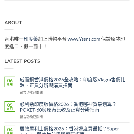
ABOUT
香港唯一
印度藥
網上購物平台
www.Yssns.com
保證原裝印
度進口，假一罰十！
LATEST POSTS
威而鋼香港價格2026全攻略：印度版Viagra售價比
06
8 月
較、正貨分辨與購買指南
在
留言功能已關閉
〈威
而
必利勁印度版價格2026：香港哪裡買最划算？
05
鋼
8 月
POXET-60與原廠比較及正貨分辨指南
香
在
留言功能已關閉
港
〈必
價
利
格
雙效犀利士價格2026：香港邊度買最抵？Super
04
勁
2026
8 月