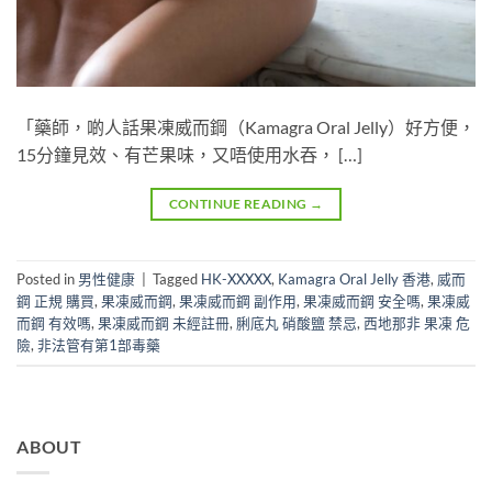
「藥師，啲人話果凍威而鋼（Kamagra Oral Jelly）好方便，
15分鐘見效、有芒果味，又唔使用水吞， […]
CONTINUE READING
→
Posted in
男性健康
|
Tagged
HK-XXXXX
,
Kamagra Oral Jelly 香港
,
威而
鋼 正規 購買
,
果凍威而鋼
,
果凍威而鋼 副作用
,
果凍威而鋼 安全嗎
,
果凍威
而鋼 有效嗎
,
果凍威而鋼 未經註冊
,
脷底丸 硝酸鹽 禁忌
,
西地那非 果凍 危
險
,
非法管有第1部毒藥
ABOUT