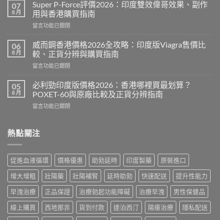
春
Super P-Force評價2026：印度雙效偉哥效果、副作
07
糖
8 月
用與香港購買指南
B
在
留言功能已關閉
群
〈Super
Candy
P-
功
威而鋼香港價格2026全攻略：印度版Viagra售價比
06
Force
效
8 月
較、正貨分辨與購買指南
評
2026：
在
留言功能已關閉
價
成
〈威
2026：
分、
而
印
必利勁印度版價格2026：香港哪裡買最划算？
05
效
鋼
度
8 月
POXET-60與原廠比較及正貨分辨指南
果、
香
雙
用
在
留言功能已關閉
港
效
法
〈必
價
偉
與
利
格
哥
香
勁
熱點關注
2026
效
港
印
全
果、
購
度
攻
副
買
版
略：
作
促進血液循環
價格優惠
助勃延時
印度製藥
原裝進口
指
價
印
用
南〉
格
度
與
增大增粗
壯陽藥
壯陽補腎
延時助勃
快速配送
提升性能力
中
2026：
版
香
香
Viagra
早洩治療
正品保證
治療勃起功能障礙
治療早洩
男性保健品
港
港
售
購
哪
線上購買
西地那非
貨到付款
達泊西汀
陽痿治療
隱私配送
價
買
裡
比
指