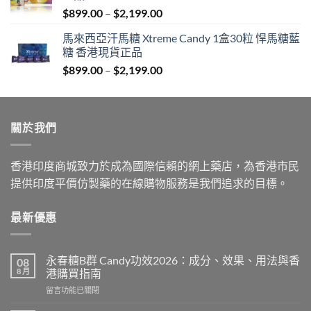
Price
$
899.00
–
$
2,199.00
$1,939.00
range:
馬來西亞汗馬糖 Xtreme Candy 1盒30粒 悍馬糖藍
$899.00
糖 香港現貨正品
through
Price
$
899.00
–
$
2,199.00
$2,199.00
range:
$899.00
through
關於我們
$2,199.00
香港印度商城致力於成為國際信賴的網上藥店，為香港市民
提供印度平價仿製藥的在線購物服務是我們追求的目標。
最新優惠
永春糖B群 Candy功效2026：成分、效果、用法與香
08
8 月
港購買指南
在
留言功能已關閉
〈永