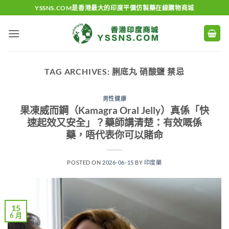
Skip
YSSNS.COM是香港最大的印度平價仿製藥在線購物商城
to
content
TAG ARCHIVES:
脷底丸 硝酸鹽 禁忌
男性健康
果凍威而鋼（Kamagra Oral Jelly）真係「快
速起效又安全」？藥師講清楚：有效嘅係
藥，唔代表你可以賭命
POSTED ON
2026-06-15
BY
印度藥
15
6 月