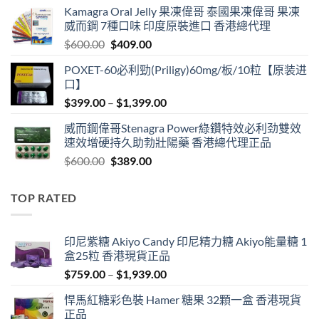
Kamagra Oral Jelly 果凍偉哥 泰國果凍偉哥 果凍
was:
is:
威而鋼 7種口味 印度原裝進口 香港總代理
$599.00.
$399.00.
Original
Current
$
600.00
$
409.00
price
price
POXET-60必利勁(Priligy)60mg/板/10粒【原装进
was:
is:
口】
$600.00.
$409.00.
Price
$
399.00
–
$
1,399.00
range:
威而鋼偉哥Stenagra Power綠鑽特效必利劲雙效
$399.00
速效增硬持久助勃壯陽藥 香港總代理正品
through
Original
Current
$
600.00
$
389.00
$1,399.00
price
price
was:
is:
TOP RATED
$600.00.
$389.00.
印尼紫糖 Akiyo Candy 印尼精力糖 Akiyo能量糖 1
盒25粒 香港現貨正品
Price
$
759.00
–
$
1,939.00
range:
悍馬紅糖彩色裝 Hamer 糖果 32顆一盒 香港現貨
$759.00
正品
through