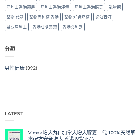
與
分
犀利士香港藥房
犀利士香港評價
犀利士香港購買
能量糖
選
辨
購
指
藥物 代購
藥物專利權 香港
藥物 知識產權
達泊西汀
指
南〉
南〉
中
雙效犀利士
香港壯陽藥藥
香港必利勁
中
分類
男性健康
(392)
LATEST
Vimax 增大丸|| 加拿大增大膠囊二代 100%天然草
本配方安全增大 香港現貨正品