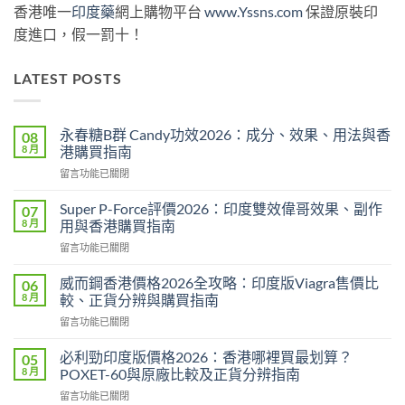
香港唯一
印度藥
網上購物平台
www.Yssns.com
保證原裝印
度進口，假一罰十！
LATEST POSTS
永春糖B群 Candy功效2026：成分、效果、用法與香
08
8 月
港購買指南
在
留言功能已關閉
〈永
春
Super P-Force評價2026：印度雙效偉哥效果、副作
07
糖
8 月
用與香港購買指南
B
在
留言功能已關閉
群
〈Super
Candy
P-
功
威而鋼香港價格2026全攻略：印度版Viagra售價比
06
Force
效
8 月
較、正貨分辨與購買指南
評
2026：
在
留言功能已關閉
價
成
〈威
2026：
分、
而
印
必利勁印度版價格2026：香港哪裡買最划算？
05
效
鋼
度
8 月
POXET-60與原廠比較及正貨分辨指南
果、
香
雙
用
在
留言功能已關閉
港
效
法