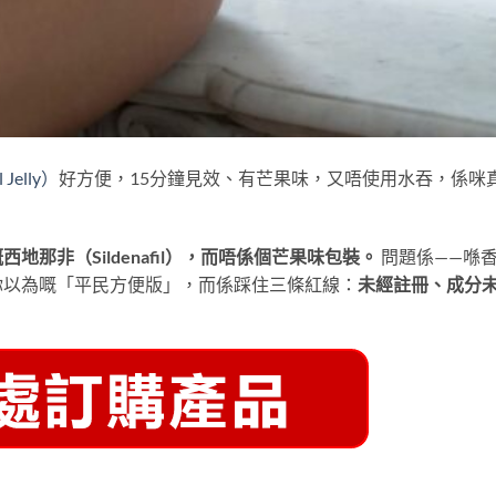
Jelly）
好方便，15分鐘見效、有芒果味，又唔使用水吞，係咪
地那非（Sildenafil），而唔係個芒果味包裝。
​ 問題係——喺
你以為嘅「平民方便版」，而係踩住三條紅線：
未經註冊、成分