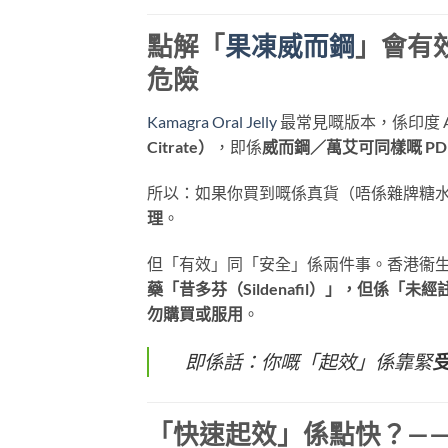
點解「
果凍威而鋼
」會有
危險
Kamagra Oral Jelly
最常見嘅版本，係印度 Aja
Citrate）
，即係
威而鋼／萬艾可同樣嘅 PD
所以：如果你買到嘅係真貨（唔係雜牌糖
理
。
但「有效」同「安全」係兩件事。香港衞
藥「昔多芬（Sildenafil）」，但係「未
勿購買或服用
。
即係話：你嘅「起效」係靠緊
「快速起效」係點快？—