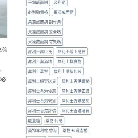
平價威而鋼
必利勁
指
南〉
必利勁價格
果凍威而鋼
中
果凍威而鋼 副作用
果凍威而鋼 安全嗎
果凍威而鋼 有效嗎
真係
犀利士屈臣氏
犀利士網上購買
犀利士與酒精
犀利士與食物
香
犀利士萬寧
犀利士隱私包裝
未必
犀利士順豐送貨
犀利士香港價格
犀利士香港優惠
犀利士香港正品
犀利士香港現貨
犀利士香港藥房
犀利士香港評價
犀利士香港購買
能量糖
藥物 代購
藥物專利權 香港
藥物 知識產權