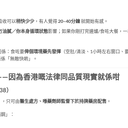
吸收可以
稍快少少
，有人覺得
20–40分鐘
​ 就開始有感。
冇油膩／你本身循環狀態
影響；如果你剛打完邊爐/食咗大餐，一
而係：食咗要
俾個環境藥先發揮
（空肚/清淡、1小時左右窗口、
唔係「無敵快啲」。
——因為香港嘅法律同品質現實就係咁
38）
）
，只可由
醫生處方、喺藥劑師監督下於持牌藥房配售
。
而鋼」：