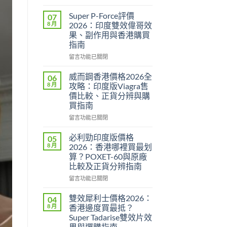
〈永
春
Super P-Force評價
07
糖
8 月
2026：印度雙效偉哥效
B
果、副作用與香港購買
群
指南
Candy
功
在
留言功能已關閉
效
〈Super
2026：
P-
威而鋼香港價格2026全
06
成
Force
8 月
攻略：印度版Viagra售
分、
評
價比較、正貨分辨與購
效
價
買指南
果、
2026：
用
印
在
留言功能已關閉
法
度
〈威
與
雙
而
必利勁印度版價格
05
香
效
鋼
8 月
2026：香港哪裡買最划
港
偉
香
算？POXET-60與原廠
購
哥
港
比較及正貨分辨指南
買
效
價
指
果、
格
在
留言功能已關閉
南〉
副
2026
〈必
中
作
全
利
雙效犀利士價格2026：
04
用
攻
勁
8 月
香港邊度買最抵？
與
略：
印
Super Tadarise雙效片效
香
印
度
果與選購指南