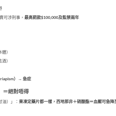
嘢
售賣可涉刑事，
最高罰款$100,000及監禁兩年
本體）
咗酒）
apism）→ 急症
）＝絕對唔得
甘油）」：
果凍定藥片都一樣，西地那非＋硝酸酯＝血壓可急降