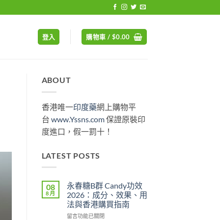
登入
購物車 /
$
0.00
ABOUT
香港唯一
印度藥
網上購物平
台
www.Yssns.com
保證原裝印
度進口，假一罰十！
LATEST POSTS
永春糖B群 Candy功效
08
8 月
2026：成分、效果、用
法與香港購買指南
在
留言功能已關閉