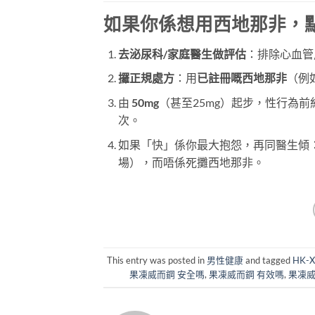
如果你係想用西地那非，
去泌尿科/家庭醫生做評估
：排除心血管風
攞正規處方
：用
已註冊嘅西地那非
（例
由
50mg
（甚至25mg）起步，性行為前
次。
如果「快」係你最大抱怨，再同醫生傾
場），而唔係死攤西地那非。
This entry was posted in
男性健康
and tagged
HK-X
果凍威而鋼 安全嗎
,
果凍威而鋼 有效嗎
,
果凍威