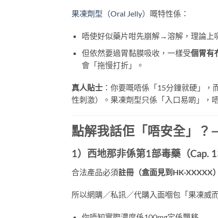
果凍劑型（Oral Jelly
）嘅特性係：
唔使好似藥片咁先崩解→溶解，理論上
但依然要過胃黏膜吸收，一樣受
個胃有
會「拖慢打折」。
真人貼士
：你要嘅唔係「15分鐘就硬」，
性刺激）。果凍劑型只係「入口易啲」，
點解我話佢「唔安全」？
1）西地那非係
第1部毒藥（Cap. 1
合法產品必須
註冊（盒面見到HK-XXXXX
所以網購／私訊／代購入面嗰包「果凍威
你唔知實際濃度係100mg定係飄移