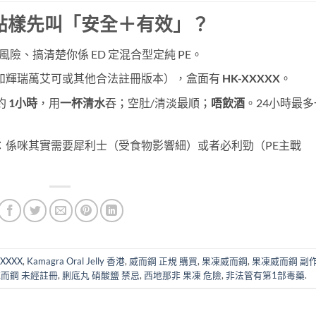
點樣先叫「安全＋有效」？
險、搞清楚你係 ED 定混合型定純 PE。
如輝瑞萬艾可或其他合法註冊版本），盒面有
HK-XXXXX
。
約
1小時
，用
一杯清水
吞；空肚/清淡最順；
唔飲酒
。24小時最多
：係咪其實需要犀利士（受食物影響細）或者必利勁（PE主戰
XXXX
,
Kamagra Oral Jelly 香港
,
威而鋼 正規 購買
,
果凍威而鋼
,
果凍威而鋼 副
而鋼 未經註冊
,
脷底丸 硝酸鹽 禁忌
,
西地那非 果凍 危險
,
非法管有第1部毒藥
.