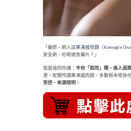
「藥師，啲人話
果凍威而鋼（Kamagra Oral 
安全啲、好啲過食藥片？」
我直接同你講：
令你「起效」嘅，係入面嘅西
港，呢類所謂果凍威而鋼，多數根本唔係
受控、來源唔明
。