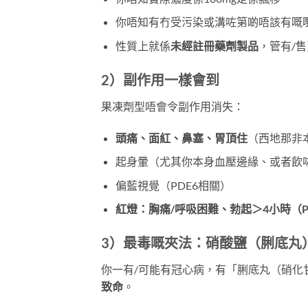
你唔知有冇受污染或溝咗第啲唔該有嘅
性質上就係
未經註冊藥劑製品
，管有/
2）副作用一樣會到
果凍劑型唔會令副作用消失：
頭痛、面紅、鼻塞、胃頂住
（西地那非
起身暈（尤其你本身血壓邊緣、或者飲
偏藍視覺（PDE6相關）
紅燈：胸痛/呼吸困難、勃起＞4小時（Pri
3）最毒嘅夾法：硝酸鹽（脷底丸
你一有/可能有冠心病，有「脷底丸（硝化
致命
。