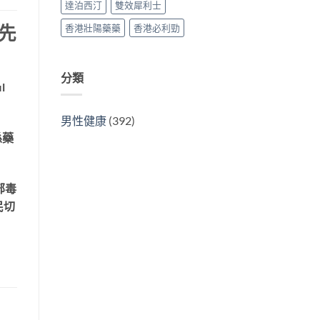
達泊西汀
雙效犀利士
香港壯陽藥藥
香港必利勁
先
分類
l
男性健康
(392)
係藥
1部毒
民切