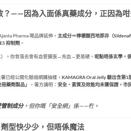
效？——因為入面係真藥成分，正因為咁
nta Pharma 嘅品牌延伸，
主成分＝檸檬酸西地那非（Sildenafi
E5 抑制劑
。
水），你食落去會有血管擴張→充血→更易硬，
呢點唔係玄學，
生署已經公開化驗過網購抽樣，
KAMAGRA Oral Jelly 驗出含第
經註冊藥劑製品」
，署方講明：
安全、素質及效能均未獲保證，市
受管制成分
，但你嘅「安全網」係——冇。
—劑型快少少，但唔係魔法