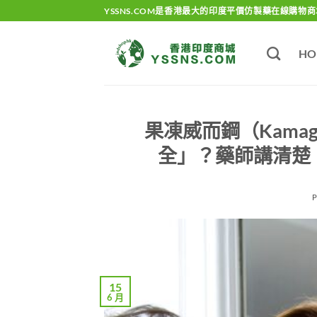
Skip
YSSNS.COM是香港最大的印度平價仿製藥在線購物商
to
content
HO
果凍威而鋼（Kamagr
全」？藥師講清楚
15
6 月