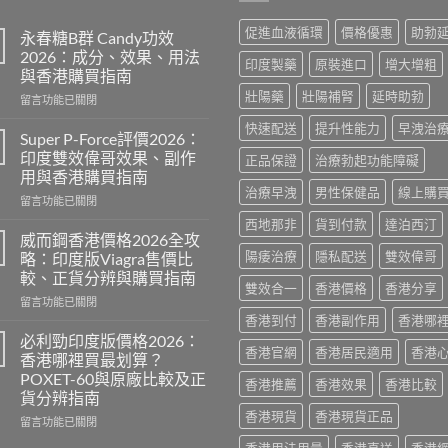
促進血液循環
價格優惠
助勃
永春糖B群 Candy功效
2026：成分、效果、用法
印度製藥
原裝進口
增大增粗
與香港購買指南
壯陽藥
壯陽補腎
延時助勃
在
留言功能已關閉
〈永
快速配送
提升性能力
早洩治
春
Super P-Force評價2026：
糖
印度雙效偉哥效果、副作
正品保證
治療勃起功能障礙
B
用與香港購買指南
群
治療早洩
男性保健品
線上購
在
Candy
留言功能已關閉
〈Super
功
西地那非
貨到付款
達泊西汀
P-
效
威而鋼香港價格2026全攻
Force
2026：
陽痿治療
隱私配送
雙效偉哥
略：印度版Viagra售價比
評
成
較、正貨分辨與購買指南
價
分、
雙效合一
香港價格
香港分享
在
2026：
留言功能已關閉
效
〈威
印
香港到付
香港副作用
香港哪
果、
而
度
用
必利勁印度版價格2026：
香港官網
香港居民適用
香港
鋼
雙
法
香港哪裡買最划算？
香
效
與
POXET-60與原廠比較及正
香港推薦
香港效果
香港比較
港
偉
香
貨分辨指南
價
哥
港
香港現貨
香港現貨正品
格
效
在
購
留言功能已關閉
2026
果、
〈必
買