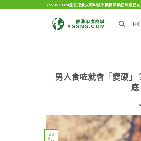
Skip
YSSNS.COM是香港最大的印度平價仿製藥在線購物商
to
content
HO
男人食咗就會「變硬」？
底
29
6 月