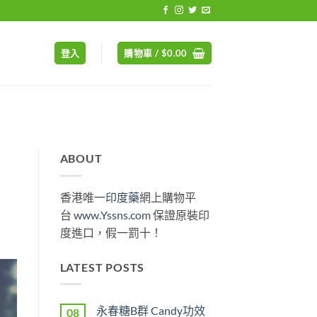
登入
購物車 /
$
0.00
ABOUT
香港唯一
印度藥
網上購物平
台
www.Yssns.com
保證原裝印
度進口，假一罰十！
LATEST POSTS
永春糖B群 Candy功效
08