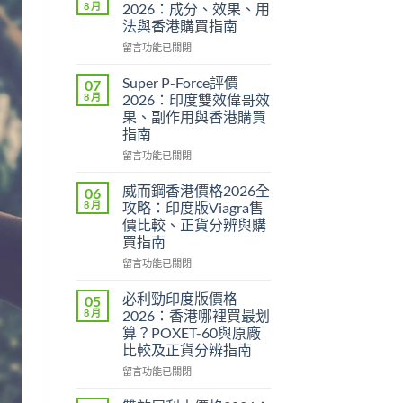
8 月
2026：成分、效果、用
法與香港購買指南
在
留言功能已關閉
〈永
春
Super P-Force評價
07
糖
8 月
2026：印度雙效偉哥效
B
果、副作用與香港購買
群
指南
Candy
功
在
留言功能已關閉
效
〈Super
2026：
P-
威而鋼香港價格2026全
06
成
Force
8 月
攻略：印度版Viagra售
分、
評
價比較、正貨分辨與購
效
價
買指南
果、
2026：
用
印
在
留言功能已關閉
法
度
〈威
與
雙
而
必利勁印度版價格
05
香
效
鋼
8 月
2026：香港哪裡買最划
港
偉
香
算？POXET-60與原廠
購
哥
港
比較及正貨分辨指南
買
效
價
指
果、
格
在
留言功能已關閉
南〉
副
2026
〈必
中
作
全
利