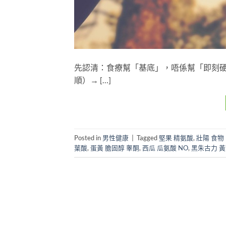
先認清：食療幫「基底」，唔係幫「即刻硬」
順）→ […]
Posted in
男性健康
|
Tagged
堅果 精氨酸
,
壯陽 食物 
葉酸
,
蛋黃 膽固醇 睾酮
,
西瓜 瓜氨酸 NO
,
黑朱古力 