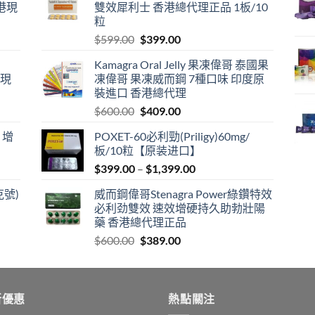
港現
雙效犀利士 香港總代理正品 1板/10
粒
Original
Current
$
599.00
$
399.00
price
price
Kamagra Oral Jelly 果凍偉哥 泰國果
was:
is:
港現
凍偉哥 果凍威而鋼 7種口味 印度原
$599.00.
$399.00.
裝進口 香港總代理
Original
Current
$
600.00
$
409.00
price
price
 增
POXET-60必利勁(Priligy)60mg/
was:
is:
板/10粒【原装进口】
$600.00.
$409.00.
Price
$
399.00
–
$
1,399.00
range:
克號)
威而鋼偉哥Stenagra Power綠鑽特效
$399.00
必利劲雙效 速效增硬持久助勃壯陽
through
藥 香港總代理正品
$1,399.00
Original
Current
$
600.00
$
389.00
price
price
was:
is:
$600.00.
$389.00.
新優惠
熱點關注