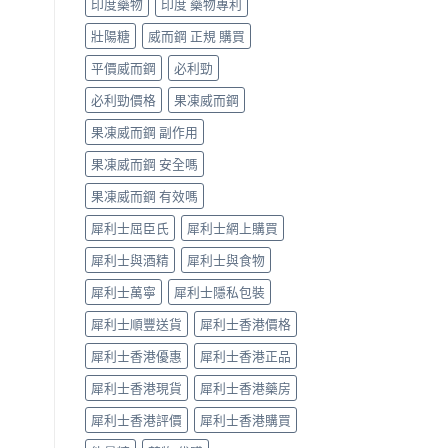
印度藥物
印度 藥物專利
辨
果
指
與
壯陽糖
威而鋼 正規 購買
南〉
選
中
購
平價威而鋼
必利勁
指
南〉
必利勁價格
果凍威而鋼
中
果凍威而鋼 副作用
果凍威而鋼 安全嗎
果凍威而鋼 有效嗎
犀利士屈臣氏
犀利士網上購買
犀利士與酒精
犀利士與食物
犀利士萬寧
犀利士隱私包裝
犀利士順豐送貨
犀利士香港價格
犀利士香港優惠
犀利士香港正品
犀利士香港現貨
犀利士香港藥房
犀利士香港評價
犀利士香港購買