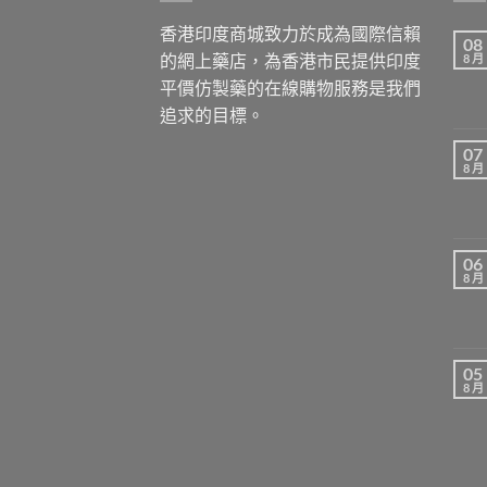
香港印度商城致力於成為國際信賴
08
的網上藥店，為香港市民提供印度
8 月
平價仿製藥的在線購物服務是我們
追求的目標。
07
8 月
06
8 月
05
8 月