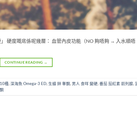
 硬度嘅底係呢幾層： 血管內皮功能（NO 夠唔夠 → 入水順唔
CONTINUE READING
→
10種
,
深海魚 Omega-3 ED
,
生蠔 鋅 睾酮
,
男人 食咩 變硬
,
番茄 茄紅素 前列腺
,
黃酮