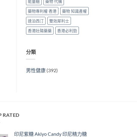
能量糖
藥物 代購
藥物專利權 香港
藥物 知識產權
達泊西汀
雙效犀利士
香港壯陽藥藥
香港必利勁
分類
男性健康
(392)
P RATED
印尼紫糖 Akiyo Candy 印尼精力糖