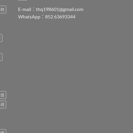
E-mail：
thq198601@gmail.com
延時
WhatsApp：852 63693344
療
買
裡買
心得