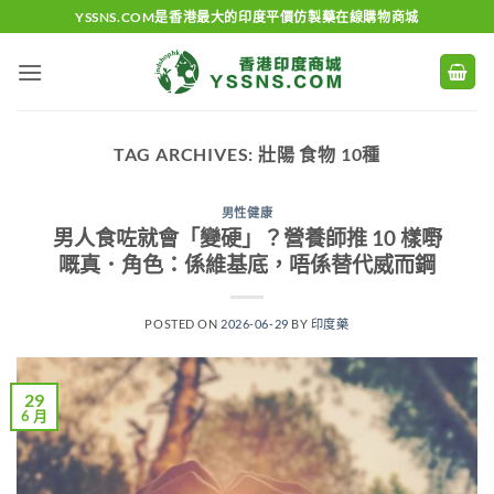
Skip
YSSNS.COM是香港最大的印度平價仿製藥在線購物商城
to
content
TAG ARCHIVES:
壯陽 食物 10種
男性健康
男人食咗就會「變硬」？營養師推 10 樣嘢
嘅真．角色：係維基底，唔係替代威而鋼
POSTED ON
2026-06-29
BY
印度藥
29
6 月