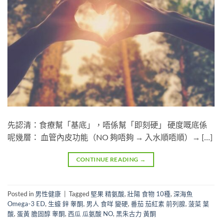
先認清：食療幫「基底」，唔係幫「即刻硬」 硬度嘅底係
呢幾層： 血管內皮功能（NO 夠唔夠 → 入水順唔順）→ […]
CONTINUE READING
→
Posted in
男性健康
|
Tagged
堅果 精氨酸
,
壯陽 食物 10種
,
深海魚
Omega-3 ED
,
生蠔 鋅 睾酮
,
男人 食咩 變硬
,
番茄 茄紅素 前列腺
,
菠菜 葉
酸
,
蛋黃 膽固醇 睾酮
,
西瓜 瓜氨酸 NO
,
黑朱古力 黃酮