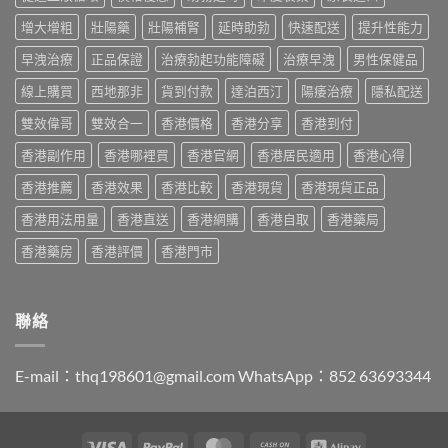
價
印
用
南〉
格
度
與
增大增粗
壯陽藥
壯陽補腎
延時助勃
快速配送
提升性能力
中
2026：
版
香
香
Viagra
早洩治療
正品保證
治療勃起功能障礙
治療早洩
男性保健品
港
港
售
購
哪
線上購買
西地那非
貨到付款
達泊西汀
陽痿治療
隱私配送
價
買
裡
比
指
買
雙效偉哥
雙效合一
香港價格
香港分享
香港到付
較、
南〉
最
正
中
香港副作用
香港哪裡買
香港官網
香港居民適用
香港心得
划
貨
算？
分
香港推薦
香港效果
香港比較
香港現貨
香港現貨正品
POXET-
辨
60
與
香港用法用量
香港直送
香港網購
香港自取
香港藥局
與
購
原
買
香港藥房
香港評價
香港門市
廠
指
比
南〉
較
中
及
聯絡
正
貨
分
E-mail：
thq198601@gmail.com
WhatsApp：852 63693344
辨
指
南〉
中
Visa
PayPal
MasterCard
Cash
Alipay