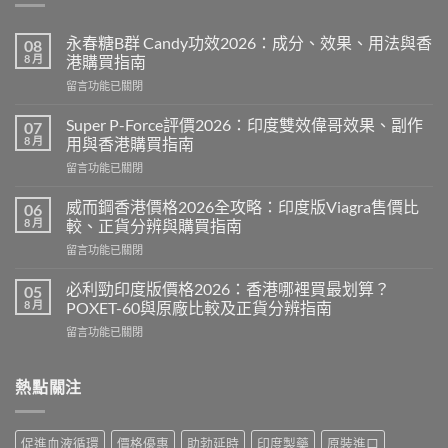
永春糖B群 Candy功效2026：成分、效果、用法與香
08
8 月
港購買指南
在
留言功能已關閉
〈永
春
Super P-Force評價2026：印度雙效偉哥效果、副作
07
糖
8 月
用與香港購買指南
B
在
留言功能已關閉
群
〈Super
Candy
P-
功
威而鋼香港價格2026全攻略：印度版Viagra售價比
06
Force
效
8 月
較、正貨分辨與購買指南
評
2026：
在
留言功能已關閉
價
成
〈威
2026：
分、
而
印
必利勁印度版價格2026：香港哪裡買最划算？
05
效
鋼
度
8 月
POXET-60與原廠比較及正貨分辨指南
果、
香
雙
用
在
留言功能已關閉
港
效
法
〈必
價
偉
與
利
格
哥
香
勁
熱點關注
2026
效
港
印
全
果、
購
度
攻
副
買
版
略：
作
促進血液循環
價格優惠
助勃延時
印度製藥
原裝進口
指