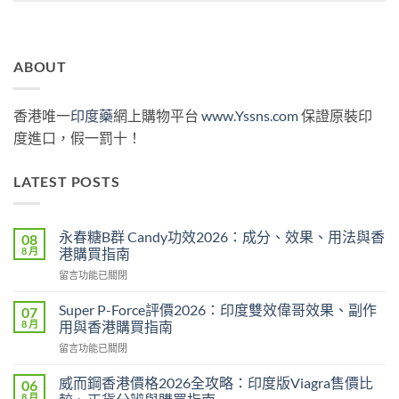
ABOUT
香港唯一
印度藥
網上購物平台
www.Yssns.com
保證原裝印
度進口，假一罰十！
LATEST POSTS
永春糖B群 Candy功效2026：成分、效果、用法與香
08
8 月
港購買指南
在
留言功能已關閉
〈永
春
Super P-Force評價2026：印度雙效偉哥效果、副作
07
糖
8 月
用與香港購買指南
B
在
留言功能已關閉
群
〈Super
Candy
P-
功
威而鋼香港價格2026全攻略：印度版Viagra售價比
06
Force
效
8 月