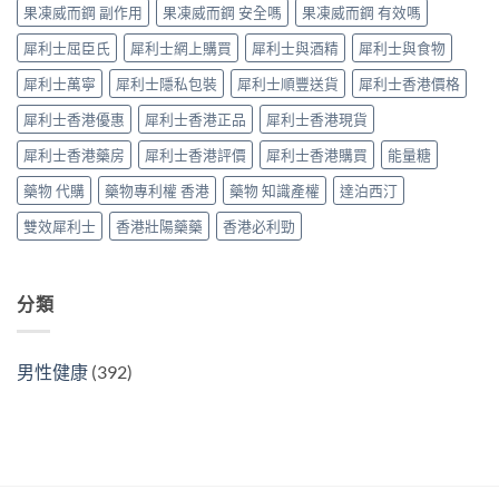
購
果凍威而鋼 副作用
果凍威而鋼 安全嗎
果凍威而鋼 有效嗎
Super
原
買
Tadarise
廠
指
犀利士屈臣氏
犀利士網上購買
犀利士與酒精
犀利士與食物
雙
比
南〉
效
較
中
犀利士萬寧
犀利士隱私包裝
犀利士順豐送貨
犀利士香港價格
片
及
效
正
犀利士香港優惠
犀利士香港正品
犀利士香港現貨
果
貨
與
分
犀利士香港藥房
犀利士香港評價
犀利士香港購買
能量糖
選
辨
購
指
藥物 代購
藥物專利權 香港
藥物 知識產權
達泊西汀
指
南〉
南〉
中
雙效犀利士
香港壯陽藥藥
香港必利勁
中
分類
男性健康
(392)