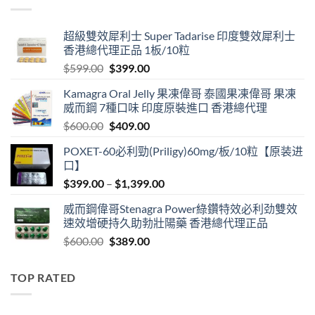
$3,399.00
超級雙效犀利士 Super Tadarise 印度雙效犀利士
香港總代理正品 1板/10粒
Original
Current
$
599.00
$
399.00
price
price
Kamagra Oral Jelly 果凍偉哥 泰國果凍偉哥 果凍
was:
is:
威而鋼 7種口味 印度原裝進口 香港總代理
$599.00.
$399.00.
Original
Current
$
600.00
$
409.00
price
price
POXET-60必利勁(Priligy)60mg/板/10粒【原装进
was:
is:
口】
$600.00.
$409.00.
Price
$
399.00
–
$
1,399.00
range:
威而鋼偉哥Stenagra Power綠鑽特效必利劲雙效
$399.00
速效增硬持久助勃壯陽藥 香港總代理正品
through
Original
Current
$
600.00
$
389.00
$1,399.00
price
price
was:
is:
TOP RATED
$600.00.
$389.00.