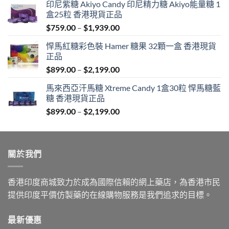
印尼紫糖 Akiyo Candy 印尼精力糖 Akiyo能量糖 1
盒25粒 香港現貨正品
Price
$
759.00
–
$
1,939.00
range:
悍馬紅糖彩色裝 Hamer 糖果 32顆一盒 香港現貨
$759.00
正品
through
Price
$
899.00
–
$
2,199.00
$1,939.00
range:
馬來西亞汗馬糖 Xtreme Candy 1盒30粒 悍馬糖藍
$899.00
糖 香港現貨正品
through
Price
$
899.00
–
$
2,199.00
$2,199.00
range:
$899.00
through
關於我們
$2,199.00
香港印度商城致力於成為國際信賴的網上藥店，為香港市民
提供印度平價仿製藥的在線購物服務是我們追求的目標。
最新優惠