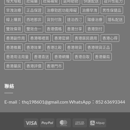
POXET-
增大增粗
壯陽藥
壯陽補腎
延時助勃
快速配送
提升性能力
辨
香
最
60
與
港
抵？
早洩治療
正品保證
治療勃起功能障礙
治療早洩
男性保健品
與
購
男
Super
原
買
士
線上購買
西地那非
貨到付款
達泊西汀
陽痿治療
隱私配送
Tadarise
廠
指
必
雙
比
南〉
睇
雙效偉哥
雙效合一
香港價格
香港分享
香港到付
效
較
中
的
片
及
香港副作用
香港哪裡買
香港官網
香港居民適用
香港心得
印
效
正
度
果
貨
香港推薦
香港效果
香港比較
香港現貨
香港現貨正品
仿
與
分
製
選
辨
香港用法用量
香港直送
香港網購
香港自取
香港藥局
藥
購
指
選
指
南〉
香港藥房
香港評價
香港門市
購
南〉
中
指
中
南〉
中
聯絡
E-mail：
thq198601@gmail.com
WhatsApp：852 63693344
Visa
PayPal
MasterCard
Cash
Alipay
On