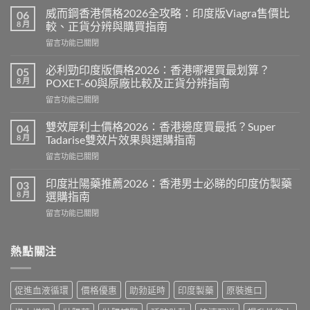
威而鋼香港價格2026全攻略：印度版Viagra售價比
06
8 月
較、正貨分辨與購買指南
在
留言功能已關閉
〈威
而
必利勁印度版價格2026：香港哪裡買最划算？
05
鋼
8 月
POXET-60與原廠比較及正貨分辨指南
香
在
留言功能已關閉
港
〈必
價
利
格
雙效犀利士價格2026：香港邊度買最抵？Super
04
勁
2026
8 月
Tadarise雙效片效果與選購指南
印
全
在
留言功能已關閉
度
攻
〈雙
版
略：
效
價
印度壯陽藥推薦2026：香港男士必睇的印度仿製藥
03
印
犀
格
8 月
選購指南
度
利
2026：
版
在
留言功能已關閉
士
香
Viagra
〈印
價
港
售
度
格
哪
價
壯
熱點關注
2026：
裡
比
陽
香
買
較、
藥
港
最
正
推
邊
划
促進血液循環
價格優惠
助勃延時
印度製藥
原裝進口
貨
薦
度
算？
分
2026：
買