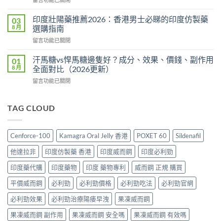
度
攻
〈雙
版
略：
效
價
印度壯陽藥推薦2026：香港男士必睇的印度仿製藥
03
印
犀
格
8 月
選購指南
度
利
2026：
版
在
留言功能已關閉
士
香
Viagra
〈印
價
港
售
度
格
汗馬糖vs悍馬糖邊隻好？成分、效果、價錢、副作用
01
哪
價
壯
2026：
8 月
全面對比（2026更新）
裡
比
陽
香
買
較、
在
留言功能已關閉
藥
港
最
正
〈汗
推
邊
划
貨
馬
薦
度
算？
分
糖
TAG CLOUD
2026：
買
POXET-
辨
vs
香
最
60
與
悍
港
抵？
與
購
馬
男
Super
Cenforce-100
Kamagra Oral Jelly 香港
POXET 60
Sildenafil
原
買
糖
士
Tadarise
廠
指
邊
必
雙
他達拉非
印度仿製藥 香港
印度威而鋼
印度必利勁
比
南〉
隻
睇
效
較
中
好？
的
印度藥代購
印度藥物
印度 藥物專利
威而鋼 正規 購買
片
及
成
印
效
正
分、
平價威而鋼
必利勁
必利勁價格
必利勁吃法
必利勁官網
度
果
貨
效
仿
與
分
果、
必利勁效果
必利勁治療陽痿早洩
果凍威而鋼
製
選
辨
價
藥
購
指
果凍威而鋼 副作用
果凍威而鋼 安全嗎
果凍威而鋼 有效嗎
錢、
選
指
南〉