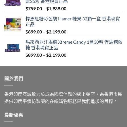
盒25粒 香港現貨正品
Price
$
759.00
–
$
1,939.00
range:
悍馬紅糖彩色裝 Hamer 糖果 32顆一盒 香港現貨
$759.00
正品
through
Price
$
899.00
–
$
2,199.00
$1,939.00
range:
馬來西亞汗馬糖 Xtreme Candy 1盒30粒 悍馬糖藍
$899.00
糖 香港現貨正品
through
Price
$
899.00
–
$
2,199.00
$2,199.00
range:
$899.00
through
關於我們
$2,199.00
香港印度商城致力於成為國際信賴的網上藥店，為香港市民
提供印度平價仿製藥的在線購物服務是我們追求的目標。
最新優惠