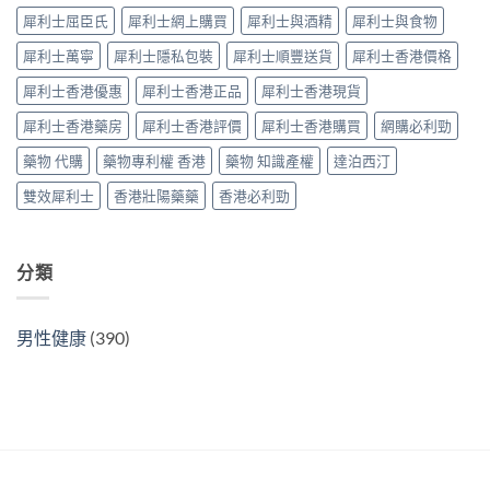
副
購
南〉
中
犀利士屈臣氏
犀利士網上購買
犀利士與酒精
犀利士與食物
作
指
中
用
南〉
犀利士萬寧
犀利士隱私包裝
犀利士順豐送貨
犀利士香港價格
全
中
面
犀利士香港優惠
犀利士香港正品
犀利士香港現貨
對
比
犀利士香港藥房
犀利士香港評價
犀利士香港購買
網購必利勁
（2026
更
藥物 代購
藥物專利權 香港
藥物 知識產權
達泊西汀
新）〉
中
雙效犀利士
香港壯陽藥藥
香港必利勁
分類
男性健康
(390)