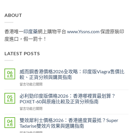
ABOUT
香港唯一
印度藥
網上購物平台
www.Yssns.com
保證原裝印
度進口，假一罰十！
LATEST POSTS
威而鋼香港價格2026全攻略：印度版Viagra售價比
06
8 月
較、正貨分辨與購買指南
在
留言功能已關閉
〈威
而
必利勁印度版價格2026：香港哪裡買最划算？
05
鋼
8 月
POXET-60與原廠比較及正貨分辨指南
香
在
留言功能已關閉
港
〈必
價
利
格
雙效犀利士價格2026：香港邊度買最抵？Super
04
勁
2026
8 月
Tadarise雙效片效果與選購指南
印
全
在
留言功能已關閉