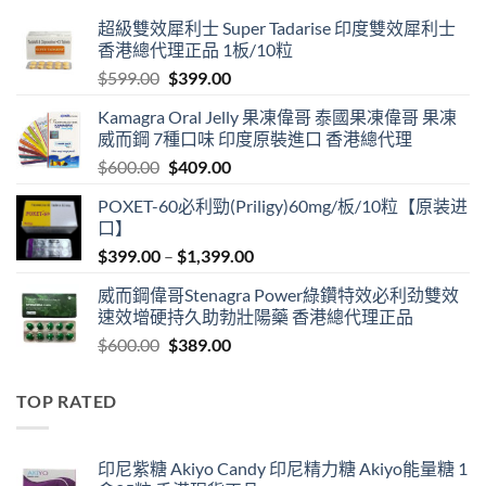
超級雙效犀利士 Super Tadarise 印度雙效犀利士
香港總代理正品 1板/10粒
Original
Current
$
599.00
$
399.00
price
price
Kamagra Oral Jelly 果凍偉哥 泰國果凍偉哥 果凍
was:
is:
威而鋼 7種口味 印度原裝進口 香港總代理
$599.00.
$399.00.
Original
Current
$
600.00
$
409.00
price
price
POXET-60必利勁(Priligy)60mg/板/10粒【原装进
was:
is:
口】
$600.00.
$409.00.
Price
$
399.00
–
$
1,399.00
range:
威而鋼偉哥Stenagra Power綠鑽特效必利劲雙效
$399.00
速效增硬持久助勃壯陽藥 香港總代理正品
through
Original
Current
$
600.00
$
389.00
$1,399.00
price
price
was:
is:
TOP RATED
$600.00.
$389.00.
印尼紫糖 Akiyo Candy 印尼精力糖 Akiyo能量糖 1