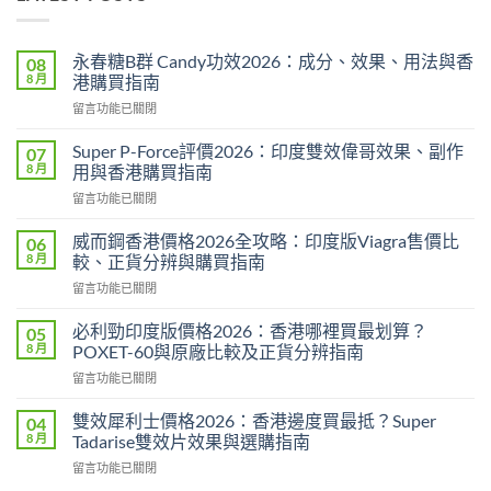
永春糖B群 Candy功效2026：成分、效果、用法與香
08
8 月
港購買指南
在
留言功能已關閉
〈永
春
Super P-Force評價2026：印度雙效偉哥效果、副作
07
糖
8 月
用與香港購買指南
B
在
留言功能已關閉
群
〈Super
Candy
P-
功
威而鋼香港價格2026全攻略：印度版Viagra售價比
06
Force
效
8 月
較、正貨分辨與購買指南
評
2026：
在
留言功能已關閉
價
成
〈威
2026：
分、
而
印
必利勁印度版價格2026：香港哪裡買最划算？
05
效
鋼
度
8 月
POXET-60與原廠比較及正貨分辨指南
果、
香
雙
用
在
留言功能已關閉
港
效
法
〈必
價
偉
與
利
格
雙效犀利士價格2026：香港邊度買最抵？Super
04
哥
香
勁
2026
8 月
Tadarise雙效片效果與選購指南
效
港
印
全
果、
購
在
留言功能已關閉
度
攻
副
買
〈雙
版