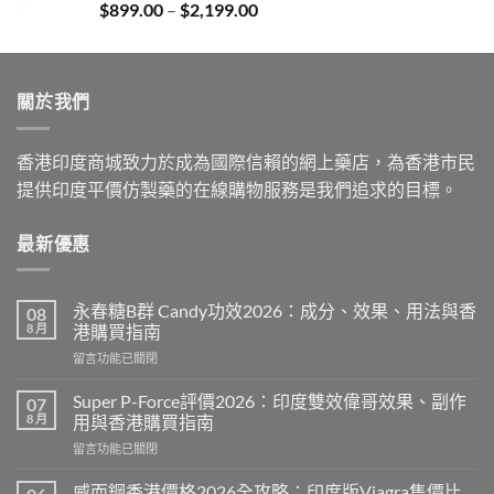
Price
$
899.00
–
$
2,199.00
$2,199.00
range:
$899.00
through
關於我們
$2,199.00
香港印度商城致力於成為國際信賴的網上藥店，為香港市民
提供印度平價仿製藥的在線購物服務是我們追求的目標。
最新優惠
永春糖B群 Candy功效2026：成分、效果、用法與香
08
8 月
港購買指南
在
留言功能已關閉
〈永
春
Super P-Force評價2026：印度雙效偉哥效果、副作
07
糖
8 月
用與香港購買指南
B
在
留言功能已關閉
群
〈Super
Candy
P-
功
威而鋼香港價格2026全攻略：印度版Viagra售價比