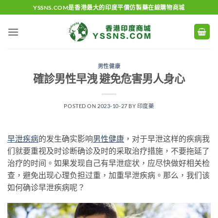
Skip
YSSNS.COM是香港最大的印度平價仿製藥在線購物商城
to
content
男性健康
確診男性早洩 避免危害男人身心
POSTED ON
2023-10-27
BY
印度藥
早泄
疾病
的发生确实影响
男性
健康
，对于早泄这样的疾病我
们就要重视及时诊断确诊及时的采取治疗措施，不要拖延了
治疗的时间。如果发现自己有早泄症状，应尽快做好相关检
查，避免出现心理负担过重，加重早泄疾病。那么，我们该
如何确诊早泄疾病呢？