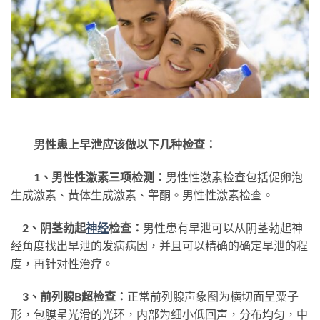
男性患上早泄应该做以下几种检查：
1、男性性激素三项检测：
男性性激素检查包括促卵泡
生成激素、黄体生成激素、睾酮。男性性激素检查。
2、阴茎勃起
神经
检查：
男性患有早泄可以从阴茎勃起神
经角度找出早泄的发病病因，并且可以精确的确定早泄的程
度，再针对性治疗。
3、前列腺B超检查：
正常前列腺声象图为横切面呈粟子
形，包膜呈光滑的光环，内部为细小低回声，分布均匀，中