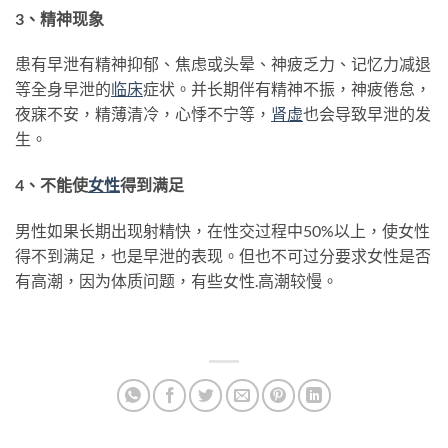
3、精神现象
患有早泄有精神抑郁、焦虑或头晕、神疲乏力、记忆力减退
等全身早泄的
临床
症状。并长期伴有精神不振，神疲倦怠，
夜寐不安，精薄清冷，心悸不宁等，
肾虚
也会导致早泄的发
生。
4、不能使
女性
得到满足
男性如果长期出现射精快，在性交过程中50%以上，使女性
得不到满足，也是早泄的表现。但也不可过分要求女性是否
有高潮，因为体质问题，有些女性
.
高潮较慢。