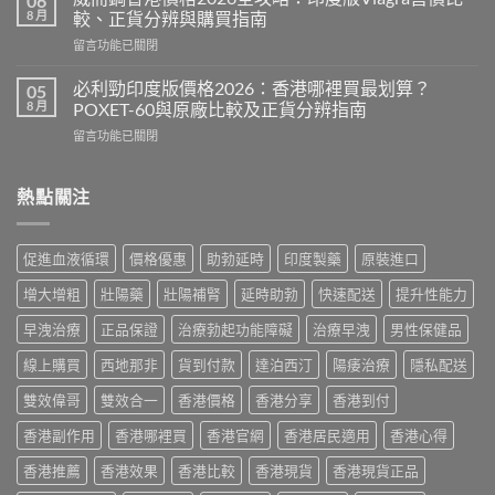
06
Force
效
8 月
較、正貨分辨與購買指南
評
2026：
在
留言功能已關閉
價
成
〈威
2026：
分、
而
印
必利勁印度版價格2026：香港哪裡買最划算？
05
效
鋼
度
8 月
POXET-60與原廠比較及正貨分辨指南
果、
香
雙
用
在
留言功能已關閉
港
效
法
〈必
價
偉
與
利
格
哥
香
勁
熱點關注
2026
效
港
印
全
果、
購
度
攻
副
買
版
略：
作
促進血液循環
價格優惠
助勃延時
印度製藥
原裝進口
指
價
印
用
南〉
格
度
與
增大增粗
壯陽藥
壯陽補腎
延時助勃
快速配送
提升性能力
中
2026：
版
香
香
Viagra
早洩治療
正品保證
治療勃起功能障礙
治療早洩
男性保健品
港
港
售
購
哪
線上購買
西地那非
貨到付款
達泊西汀
陽痿治療
隱私配送
價
買
裡
比
指
買
雙效偉哥
雙效合一
香港價格
香港分享
香港到付
較、
南〉
最
正
中
香港副作用
香港哪裡買
香港官網
香港居民適用
香港心得
划
貨
算？
分
香港推薦
香港效果
香港比較
香港現貨
香港現貨正品
POXET-
辨
60
與