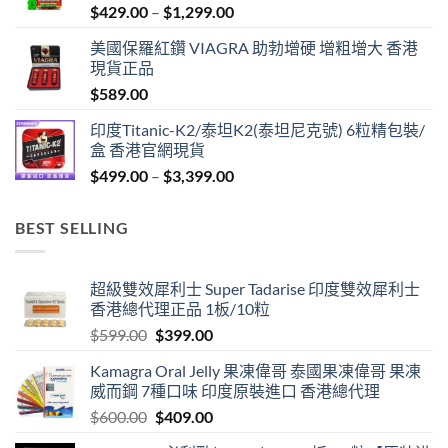
Price
$
429.00
–
$
1,299.00
range:
美國保羅紅鑽 VIAGRA 助勃增硬 增粗增大 香港
$429.00
現貨正品
through
$
589.00
$1,299.00
印度Titanic-K2/泰坦K2(泰坦尼克號) 6粒精包裝/
盒 香港官網現貨
Price
$
499.00
–
$
3,399.00
range:
$499.00
BEST SELLING
through
$3,399.00
超級雙效犀利士 Super Tadarise 印度雙效犀利士
香港總代理正品 1板/10粒
Original
Current
$
599.00
$
399.00
price
price
Kamagra Oral Jelly 果凍偉哥 泰國果凍偉哥 果凍
was:
is:
威而鋼 7種口味 印度原裝進口 香港總代理
$599.00.
$399.00.
Original
Current
$
600.00
$
409.00
price
price