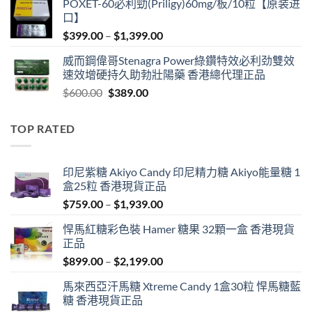
POXET-60必利勁(Priligy)60mg/板/10粒【原装进
was:
is:
口】
$600.00.
$409.00.
Price
$
399.00
–
$
1,399.00
range:
威而鋼偉哥Stenagra Power綠鑽特效必利劲雙效
$399.00
速效增硬持久助勃壯陽藥 香港總代理正品
through
Original
Current
$
600.00
$
389.00
$1,399.00
price
price
was:
is:
TOP RATED
$600.00.
$389.00.
印尼紫糖 Akiyo Candy 印尼精力糖 Akiyo能量糖 1
盒25粒 香港現貨正品
Price
$
759.00
–
$
1,939.00
range:
悍馬紅糖彩色裝 Hamer 糖果 32顆一盒 香港現貨
$759.00
正品
through
Price
$
899.00
–
$
2,199.00
$1,939.00
range:
馬來西亞汗馬糖 Xtreme Candy 1盒30粒 悍馬糖藍
$899.00
糖 香港現貨正品
through