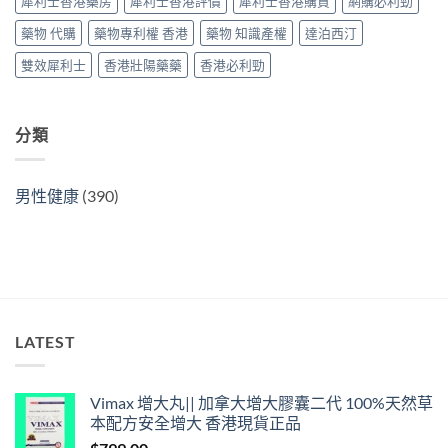
犀利士香港藥房
犀利士香港評價
犀利士香港購買
網購必利勁
（2026
更
藥物 代購
藥物專利權 香港
藥物 知識產權
達泊西汀
新）〉
中
雙效犀利士
香港壯陽藥藥
香港必利勁
分類
男性健康
(390)
LATEST
Vimax 增大丸|| 加拿大增大膠囊二代 100%天然草
本配方安全增大 香港現貨正品