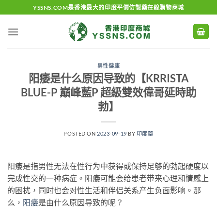
Skip
YSSNS.COM是香港最大的印度平價仿製藥在線購物商城
to
content
男性健康
阳痿是什么原因导致的【KRRISTA
BLUE-P 巔峰藍P 超級雙效偉哥延時助
勃】
POSTED ON
2023-09-19
BY
印度藥
阳痿是指男性无法在性行为中获得或保持足够的勃起硬度以
完成性交的一种病症。阳痿可能会给患者带来心理和情感上
的困扰，同时也会对性生活和伴侣关系产生负面影响。那
么，
阳痿
是由什么原因导致的呢？