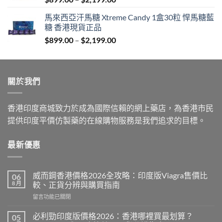
range:
馬來西亞汗馬糖 Xtreme Candy 1盒30粒 悍馬糖藍
$899.00
糖 香港現貨正品
through
Price
$
899.00
–
$
2,199.00
$2,199.00
range:
$899.00
through
關於我們
$2,199.00
香港印度商城致力於成為國際信賴的網上藥店，為香港市民
提供印度平價仿製藥的在線購物服務是我們追求的目標。
最新優惠
威而鋼香港價格2026全攻略：印度版Viagra售價比
06
8 月
較、正貨分辨與購買指南
在
留言功能已關閉
〈威
而
必利勁印度版價格2026：香港哪裡買最划算？
05
鋼