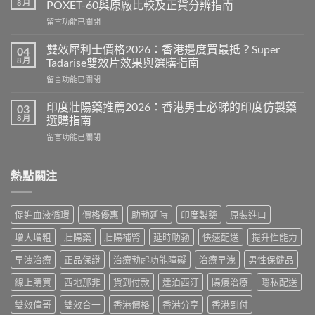
8 月
POXET-60與原廠比較及正貨分辨指南
香
在
留言功能已關閉
港
〈必
價
利
格
雙效犀利士價格2026：香港邊度買最抵？Super
04
勁
2026
8 月
Tadarise雙效片效果與選購指南
印
全
在
留言功能已關閉
度
攻
〈雙
版
略：
效
價
印度壯陽藥推薦2026：香港男士必睇的印度仿製藥
03
印
犀
格
8 月
選購指南
度
利
2026：
版
在
留言功能已關閉
士
香
Viagra
〈印
價
港
售
度
格
哪
價
壯
熱點關注
2026：
裡
比
陽
香
買
較、
藥
港
最
正
推
邊
划
促進血液循環
價格優惠
助勃延時
印度製藥
原裝進口
貨
薦
度
算？
分
2026：
買
POXET-
增大增粗
壯陽藥
壯陽補腎
延時助勃
快速配送
提升性能力
辨
香
最
60
與
港
抵？
早洩治療
正品保證
治療勃起功能障礙
治療早洩
男性保健品
與
購
男
Super
原
買
士
線上購買
西地那非
貨到付款
達泊西汀
陽痿治療
隱私配送
Tadarise
廠
指
必
雙
比
南〉
睇
雙效偉哥
雙效合一
香港價格
香港分享
香港到付
效
較
中