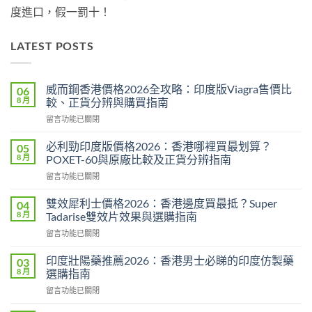
度進口，假一罰十！
LATEST POSTS
威而鋼香港價格2026全攻略：印度版Viagra售價比
06
8 月
較、正貨分辨與購買指南
在
留言功能已關閉
〈威
而
必利勁印度版價格2026：香港哪裡買最划算？
05
鋼
8 月
POXET-60與原廠比較及正貨分辨指南
香
在
留言功能已關閉
港
〈必
價
利
格
雙效犀利士價格2026：香港邊度買最抵？Super
04
勁
2026
8 月
Tadarise雙效片效果與選購指南
印
全
在
留言功能已關閉
度
攻
〈雙
版
略：
效
價
印度壯陽藥推薦2026：香港男士必睇的印度仿製藥
03
印
犀
格
8 月
選購指南
度
利
2026：
版
在
留言功能已關閉
士
香
Viagra
〈印
價
港
售