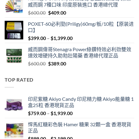
威而鋼 7種口味 印度原裝進口 香港總代理
$599.00.
$399.00.
Original
Current
$
600.00
$
409.00
price
price
POXET-60必利勁(Priligy)60mg/板/10粒【原装进
was:
is:
口】
$600.00.
$409.00.
Price
$
399.00
–
$
1,399.00
range:
威而鋼偉哥Stenagra Power綠鑽特效必利劲雙效
$399.00
速效增硬持久助勃壯陽藥 香港總代理正品
through
Original
Current
$
600.00
$
389.00
$1,399.00
price
price
was:
is:
TOP RATED
$600.00.
$389.00.
印尼紫糖 Akiyo Candy 印尼精力糖 Akiyo能量糖 1
盒25粒 香港現貨正品
Price
$
759.00
–
$
1,939.00
range:
悍馬紅糖彩色裝 Hamer 糖果 32顆一盒 香港現貨
$759.00
正品
through
Price
$
899.00
–
$
2,199.00
$1,939.00