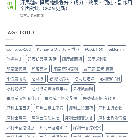
度
格
汗馬糖vs悍馬糖邊隻好？成分、效果、價錢、副作用
01
哪
價
壯
2026：
8 月
全面對比（2026更新）
裡
比
陽
香
買
較、
在
留言功能已關閉
藥
港
最
正
〈汗
推
邊
划
貨
馬
薦
度
算？
分
糖
TAG CLOUD
2026：
買
POXET-
辨
vs
香
最
60
與
悍
港
抵？
與
購
馬
男
Super
Cenforce-100
Kamagra Oral Jelly 香港
POXET 60
Sildenafil
原
買
糖
士
Tadarise
廠
指
邊
必
雙
他達拉非
印度仿製藥 香港
印度威而鋼
印度必利勁
比
南〉
隻
睇
效
較
中
好？
的
印度藥代購
印度藥物
印度 藥物專利
威而鋼 正規 購買
片
及
成
印
效
正
分、
平價威而鋼
必利勁
必利勁價格
必利勁吃法
必利勁官網
度
果
貨
效
仿
與
分
果、
必利勁效果
必利勁治療陽痿早洩
果凍威而鋼
製
選
辨
價
藥
購
指
果凍威而鋼 副作用
果凍威而鋼 安全嗎
果凍威而鋼 有效嗎
錢、
選
指
南〉
副
購
南〉
中
犀利士屈臣氏
犀利士網上購買
犀利士與酒精
犀利士與食物
作
指
中
用
南〉
犀利士萬寧
犀利士隱私包裝
犀利士順豐送貨
犀利士香港價格
全
中
面
犀利士香港優惠
犀利士香港正品
犀利士香港現貨
對
比