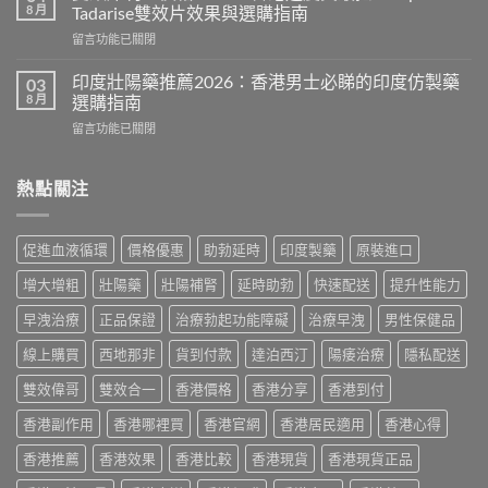
勁
2026
8 月
Tadarise雙效片效果與選購指南
印
全
在
留言功能已關閉
度
攻
〈雙
版
略：
效
價
印度壯陽藥推薦2026：香港男士必睇的印度仿製藥
03
印
犀
格
8 月
選購指南
度
利
2026：
版
在
留言功能已關閉
士
香
Viagra
〈印
價
港
售
度
格
哪
價
壯
熱點關注
2026：
裡
比
陽
香
買
較、
藥
港
最
正
推
邊
划
促進血液循環
價格優惠
助勃延時
印度製藥
原裝進口
貨
薦
度
算？
分
2026：
買
POXET-
增大增粗
壯陽藥
壯陽補腎
延時助勃
快速配送
提升性能力
辨
香
最
60
與
港
抵？
早洩治療
正品保證
治療勃起功能障礙
治療早洩
男性保健品
與
購
男
Super
原
買
士
線上購買
西地那非
貨到付款
達泊西汀
陽痿治療
隱私配送
Tadarise
廠
指
必
雙
比
南〉
睇
雙效偉哥
雙效合一
香港價格
香港分享
香港到付
效
較
中
的
片
及
香港副作用
香港哪裡買
香港官網
香港居民適用
香港心得
印
效
正
度
果
貨
香港推薦
香港效果
香港比較
香港現貨
香港現貨正品
仿
與
分
製
選
辨