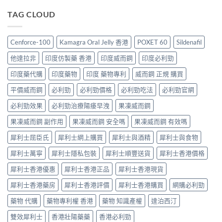
貨
馬
薦
度
算？
分
糖
TAG CLOUD
2026：
買
POXET-
辨
vs
香
最
60
與
悍
港
抵？
與
購
馬
男
Super
Cenforce-100
Kamagra Oral Jelly 香港
POXET 60
Sildenafil
原
買
糖
士
Tadarise
廠
指
邊
必
雙
他達拉非
印度仿製藥 香港
印度威而鋼
印度必利勁
比
南〉
隻
睇
效
較
中
好？
的
印度藥代購
印度藥物
印度 藥物專利
威而鋼 正規 購買
片
及
成
印
效
正
分、
平價威而鋼
必利勁
必利勁價格
必利勁吃法
必利勁官網
度
果
貨
效
仿
與
分
果、
必利勁效果
必利勁治療陽痿早洩
果凍威而鋼
製
選
辨
價
藥
購
指
果凍威而鋼 副作用
果凍威而鋼 安全嗎
果凍威而鋼 有效嗎
錢、
選
指
南〉
副
購
南〉
中
犀利士屈臣氏
犀利士網上購買
犀利士與酒精
犀利士與食物
作
指
中
用
南〉
犀利士萬寧
犀利士隱私包裝
犀利士順豐送貨
犀利士香港價格
全
中
面
犀利士香港優惠
犀利士香港正品
犀利士香港現貨
對
比
犀利士香港藥房
犀利士香港評價
犀利士香港購買
網購必利勁
（2026
更
藥物 代購
藥物專利權 香港
藥物 知識產權
達泊西汀
新）〉
中
雙效犀利士
香港壯陽藥藥
香港必利勁