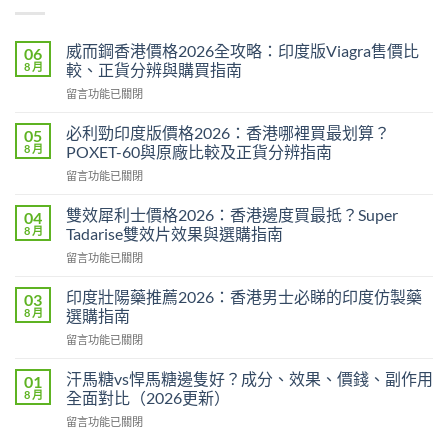
威而鋼香港價格2026全攻略：印度版Viagra售價比
06
8 月
較、正貨分辨與購買指南
在
留言功能已關閉
〈威
而
必利勁印度版價格2026：香港哪裡買最划算？
05
鋼
8 月
POXET-60與原廠比較及正貨分辨指南
香
在
留言功能已關閉
港
〈必
價
利
格
雙效犀利士價格2026：香港邊度買最抵？Super
04
勁
2026
8 月
Tadarise雙效片效果與選購指南
印
全
在
留言功能已關閉
度
攻
〈雙
版
略：
效
價
印度壯陽藥推薦2026：香港男士必睇的印度仿製藥
03
印
犀
格
8 月
選購指南
度
利
2026：
版
在
留言功能已關閉
士
香
Viagra
〈印
價
港
售
度
格
汗馬糖vs悍馬糖邊隻好？成分、效果、價錢、副作用
01
哪
價
壯
2026：
8 月
全面對比（2026更新）
裡
比
陽
香
買
較、
在
留言功能已關閉
藥
港
最
正
〈汗
推
邊
划