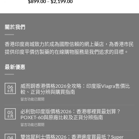
Price
$
899.00
–
$
2,199.00
$2,199.00
range:
$899.00
through
關於我們
$2,199.00
香港印度商城致力於成為國際信賴的網上藥店，為香港市民
提供印度平價仿製藥的在線購物服務是我們追求的目標。
最新優惠
威而鋼香港價格2026全攻略：印度版Viagra售價比
06
8 月
較、正貨分辨與購買指南
在
留言功能已關閉
〈威
而
必利勁印度版價格2026：香港哪裡買最划算？
05
鋼
8 月
POXET-60與原廠比較及正貨分辨指南
香
在
留言功能已關閉
港
〈必
價
利
格
雙效犀利士價格2026：香港邊度買最抵？Super
04