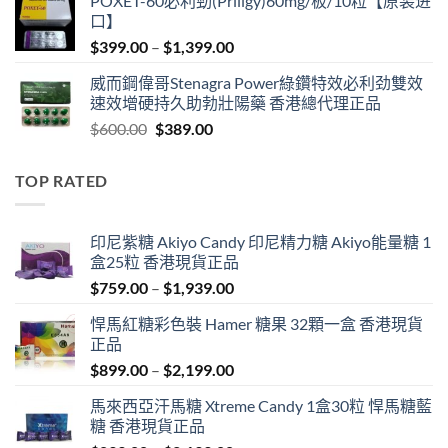
POXET-60必利勁(Priligy)60mg/板/10粒【原装进
was:
is:
口】
$600.00.
$409.00.
Price
$
399.00
–
$
1,399.00
range:
威而鋼偉哥Stenagra Power綠鑽特效必利劲雙效
$399.00
速效增硬持久助勃壯陽藥 香港總代理正品
through
Original
Current
$
600.00
$
389.00
$1,399.00
price
price
was:
is:
TOP RATED
$600.00.
$389.00.
印尼紫糖 Akiyo Candy 印尼精力糖 Akiyo能量糖 1
盒25粒 香港現貨正品
Price
$
759.00
–
$
1,939.00
range:
悍馬紅糖彩色裝 Hamer 糖果 32顆一盒 香港現貨
$759.00
正品
through
Price
$
899.00
–
$
2,199.00
$1,939.00
range:
馬來西亞汗馬糖 Xtreme Candy 1盒30粒 悍馬糖藍
$899.00
糖 香港現貨正品
through