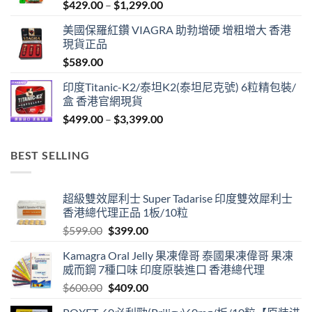
Price
$
429.00
–
$
1,299.00
range:
美國保羅紅鑽 VIAGRA 助勃增硬 增粗增大 香港
$429.00
現貨正品
through
$
589.00
$1,299.00
印度Titanic-K2/泰坦K2(泰坦尼克號) 6粒精包裝/
盒 香港官網現貨
Price
$
499.00
–
$
3,399.00
range:
$499.00
BEST SELLING
through
$3,399.00
超級雙效犀利士 Super Tadarise 印度雙效犀利士
香港總代理正品 1板/10粒
Original
Current
$
599.00
$
399.00
price
price
Kamagra Oral Jelly 果凍偉哥 泰國果凍偉哥 果凍
was:
is:
威而鋼 7種口味 印度原裝進口 香港總代理
$599.00.
$399.00.
Original
Current
$
600.00
$
409.00
price
price