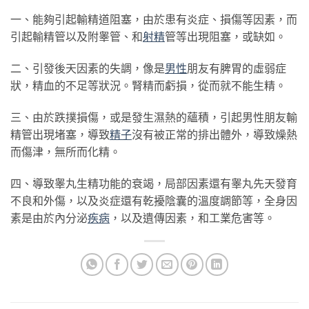
一、能夠引起輸精道阻塞，由於患有炎症、損傷等因素，而
引起輸精管以及附睾管、和
射精
管等出現阻塞，或缺如。
二、引發後天因素的失調，像是
男性
朋友有脾胃的虛弱症
狀，精血的不足等狀況。腎精而虧損，從而就不能生精。
三、由於跌撲損傷，或是發生濕熱的蘊積，引起男性朋友輸
精管出現堵塞，導致
精子
沒有被正常的排出體外，導致燥熱
而傷津，無所而化精。
四、導致睾丸生精功能的衰竭，局部因素還有睾丸先天發育
不良和外傷，以及炎症還有乾擾陰囊的溫度調節等，全身因
素是由於內分泌
疾病
，以及遺傳因素，和工業危害等。