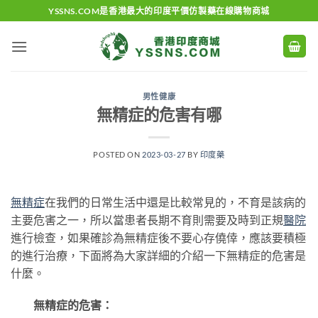
Skip
YSSNS.COM是香港最大的印度平價仿製藥在線購物商城
to
content
男性健康
無精症的危害有哪
POSTED ON
2023-03-27
BY
印度藥
無精症
在我們的日常生活中還是比較常見的，不育是該病的
主要危害之一，所以當患者長期不育則需要及時到正規
醫院
進行檢查，如果確診為無精症後不要心存僥倖，應該要積極
的進行治療，下面將為大家詳細的介紹一下無精症的危害是
什麼。
無精症的危害：