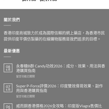
range:
$899.00
through
關於我們
$2,199.00
香港印度商城致力於成為國際信賴的網上藥店，為香港市民
提供印度平價仿製藥的在線購物服務是我們追求的目標。
最新優惠
永春糖B群 Candy功效2026：成分、效果、用法與香
08
8 月
港購買指南
在
留言功能已關閉
〈永
春
Super P-Force評價2026：印度雙效偉哥效果、副作
07
糖
8 月
用與香港購買指南
B
在
留言功能已關閉
群
〈Super
Candy
P-
功
威而鋼香港價格2026全攻略：印度版Viagra售價比
06
Force