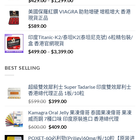
$
429.00
–
$
1,299.00
range:
美國保羅紅鑽 VIAGRA 助勃增硬 增粗增大 香港
$429.00
現貨正品
through
$
589.00
$1,299.00
印度Titanic-K2/泰坦K2(泰坦尼克號) 6粒精包裝/
盒 香港官網現貨
Price
$
499.00
–
$
3,399.00
range:
$499.00
BEST SELLING
through
$3,399.00
超級雙效犀利士 Super Tadarise 印度雙效犀利士
香港總代理正品 1板/10粒
Original
Current
$
599.00
$
399.00
price
price
Kamagra Oral Jelly 果凍偉哥 泰國果凍偉哥 果凍
was:
is:
威而鋼 7種口味 印度原裝進口 香港總代理
$599.00.
$399.00.
Original
Current
$
600.00
$
409.00
price
price
POXET-60必利勁(Priligy)60mg/板/10粒【原装进
was:
is: