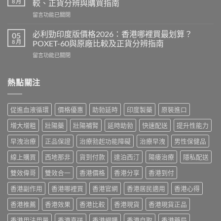
效
8 月
較、正貨分辨與購買指南
評
2026：
在
留言功能已關閉
價
成
〈威
2026：
分、
而
印
必利勁印度版價格2026：香港哪裡買最划算？
05
效
鋼
度
8 月
POXET-60與原廠比較及正貨分辨指南
果、
香
雙
用
在
留言功能已關閉
港
效
法
〈必
價
偉
與
利
格
哥
香
勁
熱點關注
2026
效
港
印
全
果、
購
度
攻
副
買
版
略：
作
促進血液循環
價格優惠
助勃延時
印度製藥
原裝進口
指
價
印
用
南〉
格
度
與
增大增粗
壯陽藥
壯陽補腎
延時助勃
快速配送
提升性能力
中
2026：
版
香
香
Viagra
早洩治療
正品保證
治療勃起功能障礙
治療早洩
男性保健品
港
港
售
購
哪
線上購買
西地那非
貨到付款
達泊西汀
陽痿治療
隱私配送
價
買
裡
比
指
買
雙效偉哥
雙效合一
香港價格
香港分享
香港到付
較、
南〉
最
正
中
香港副作用
香港哪裡買
香港官網
香港居民適用
香港心得
划
貨
算？
分
香港推薦
香港效果
香港比較
香港現貨
香港現貨正品
POXET-
辨
60
與
香港用法用量
香港直送
香港網購
香港自取
香港藥局