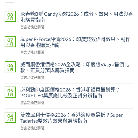
永春糖B群 Candy功效2026：成分、效果、用法與香
08
8 月
港購買指南
在
留言功能已關閉
〈永
春
Super P-Force評價2026：印度雙效偉哥效果、副作
07
糖
8 月
用與香港購買指南
B
在
留言功能已關閉
群
〈Super
Candy
P-
功
威而鋼香港價格2026全攻略：印度版Viagra售價比
06
Force
效
8 月
較、正貨分辨與購買指南
評
2026：
在
留言功能已關閉
價
成
〈威
2026：
分、
而
印
必利勁印度版價格2026：香港哪裡買最划算？
05
效
鋼
度
8 月
POXET-60與原廠比較及正貨分辨指南
果、
香
雙
用
在
留言功能已關閉
港
效
法
〈必
價
偉
與
利
格
雙效犀利士價格2026：香港邊度買最抵？Super
04
哥
香
勁
2026
8 月
Tadarise雙效片效果與選購指南
效
港
印
全
果、
購
在
留言功能已關閉
度
攻
副
買
〈雙
版
略：
作
指