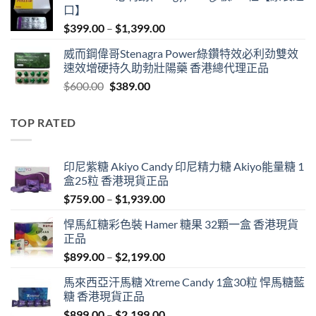
口】
$600.00.
$409.00.
Price
$
399.00
–
$
1,399.00
range:
威而鋼偉哥Stenagra Power綠鑽特效必利劲雙效
$399.00
速效增硬持久助勃壯陽藥 香港總代理正品
through
Original
Current
$
600.00
$
389.00
$1,399.00
price
price
was:
is:
TOP RATED
$600.00.
$389.00.
印尼紫糖 Akiyo Candy 印尼精力糖 Akiyo能量糖 1
盒25粒 香港現貨正品
Price
$
759.00
–
$
1,939.00
range:
悍馬紅糖彩色裝 Hamer 糖果 32顆一盒 香港現貨
$759.00
正品
through
Price
$
899.00
–
$
2,199.00
$1,939.00
range:
馬來西亞汗馬糖 Xtreme Candy 1盒30粒 悍馬糖藍
$899.00
糖 香港現貨正品
through
Price
$
899.00
–
$
2,199.00
$2,199.00