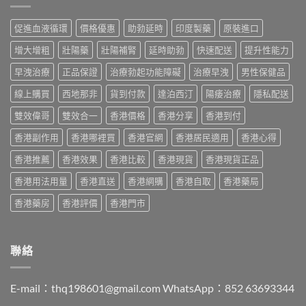
用
副
港
效
法
作
價
偉
與
促進血液循環
價格優惠
助勃延時
印度製藥
原裝進口
用
格
哥
香
與
2026
效
港
增大增粗
壯陽藥
壯陽補腎
延時助勃
快速配送
提升性能力
香
全
果、
購
港
攻
副
早洩治療
正品保證
治療勃起功能障礙
治療早洩
男性保健品
買
購
略：
作
指
買
印
線上購買
西地那非
貨到付款
達泊西汀
陽痿治療
隱私配送
用
南〉
指
度
與
中
南〉
版
雙效偉哥
雙效合一
香港價格
香港分享
香港到付
香
中
Viagra
港
香港副作用
香港哪裡買
香港官網
香港居民適用
香港心得
售
購
價
買
香港推薦
香港效果
香港比較
香港現貨
香港現貨正品
比
指
較、
南〉
香港用法用量
香港直送
香港網購
香港自取
香港藥局
正
中
貨
香港藥房
香港評價
香港門市
分
辨
與
購
聯絡
買
指
南〉
E-mail：
thq198601@gmail.com
WhatsApp：852 63693344
中