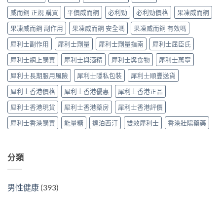
裡
比
指
買
威而鋼 正規 購買
平價威而鋼
必利勁
必利勁價格
果凍威而鋼
較、
南〉
最
正
中
果凍威而鋼 副作用
果凍威而鋼 安全嗎
果凍威而鋼 有效嗎
划
貨
算？
分
犀利士副作用
犀利士劑量
犀利士劑量指南
犀利士屈臣氏
POXET-
辨
60
與
犀利士網上購買
犀利士與酒精
犀利士與食物
犀利士萬寧
與
購
原
買
犀利士長期服用風險
犀利士隱私包裝
犀利士順豐送貨
廠
指
比
南〉
犀利士香港價格
犀利士香港優惠
犀利士香港正品
較
中
及
犀利士香港現貨
犀利士香港藥房
犀利士香港評價
正
貨
犀利士香港購買
能量糖
達泊西汀
雙效犀利士
香港壯陽藥藥
分
辨
指
南〉
分類
中
男性健康
(393)