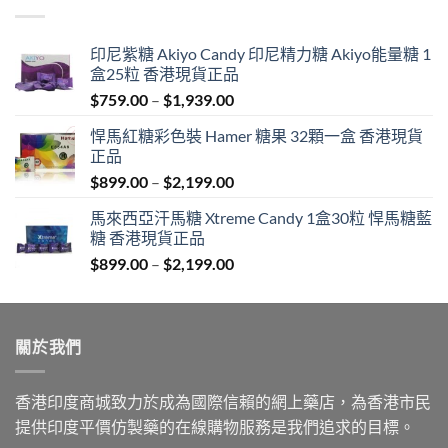
$600.00.
$389.00.
印尼紫糖 Akiyo Candy 印尼精力糖 Akiyo能量糖 1
盒25粒 香港現貨正品
Price
$
759.00
–
$
1,939.00
range:
悍馬紅糖彩色裝 Hamer 糖果 32顆一盒 香港現貨
$759.00
正品
through
Price
$
899.00
–
$
2,199.00
$1,939.00
range:
馬來西亞汗馬糖 Xtreme Candy 1盒30粒 悍馬糖藍
$899.00
糖 香港現貨正品
through
Price
$
899.00
–
$
2,199.00
$2,199.00
range:
$899.00
through
關於我們
$2,199.00
香港印度商城致力於成為國際信賴的網上藥店，為香港市民
提供印度平價仿製藥的在線購物服務是我們追求的目標。