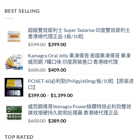
range:
$499.00
BEST SELLING
through
$3,399.00
超級雙效犀利士 Super Tadarise 印度雙效犀利士
香港總代理正品 1板/10粒
Original
Current
$
599.00
$
399.00
price
price
Kamagra Oral Jelly 果凍偉哥 泰國果凍偉哥 果凍
was:
is:
威而鋼 7種口味 印度原裝進口 香港總代理
$599.00.
$399.00.
Original
Current
$
600.00
$
409.00
price
price
POXET-60必利勁(Priligy)60mg/板/10粒【原装进
was:
is:
口】
$600.00.
$409.00.
Price
$
399.00
–
$
1,399.00
range:
威而鋼偉哥Stenagra Power綠鑽特效必利劲雙效
$399.00
速效增硬持久助勃壯陽藥 香港總代理正品
through
Original
Current
$
600.00
$
389.00
$1,399.00
price
price
was:
is:
TOP RATED