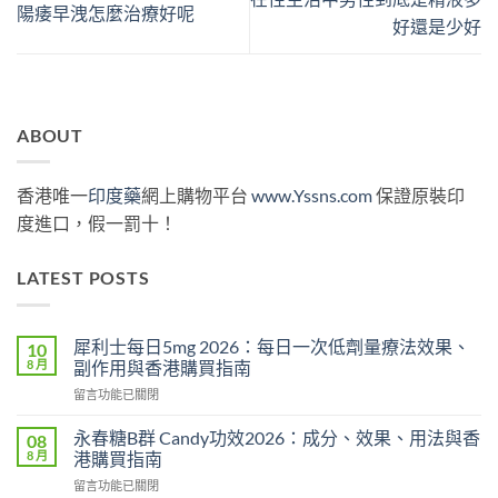
陽痿早洩怎麼治療好呢
好還是少好
ABOUT
香港唯一
印度藥
網上購物平台
www.Yssns.com
保證原裝印
度進口，假一罰十！
LATEST POSTS
犀利士每日5mg 2026：每日一次低劑量療法效果、
10
8 月
副作用與香港購買指南
在
留言功能已關閉
〈犀
利
永春糖B群 Candy功效2026：成分、效果、用法與香
08
士
8 月
港購買指南
每
在
留言功能已關閉
日