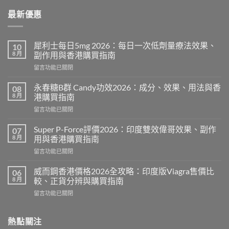
最新優惠
犀利士每日5mg 2026：每日一次低劑量療法效果、
10
8 月
副作用與香港購買指南
在
留言功能已關閉
〈犀
利
永春糖B群 Candy功效2026：成分、效果、用法與香
08
士
8 月
港購買指南
每
在
留言功能已關閉
日
〈永
5mg
春
2026：
Super P-Force評價2026：印度雙效偉哥效果、副作
07
糖
每
8 月
用與香港購買指南
B
日
在
留言功能已關閉
群
一
〈Super
Candy
次
P-
功
威而鋼香港價格2026全攻略：印度版Viagra售價比
06
低
Force
效
8 月
較、正貨分辨與購買指南
劑
評
2026：
量
在
留言功能已關閉
價
成
療
〈威
2026：
分、
法
而
印
效
效
鋼
熱點關注
度
果、
果、
香
雙