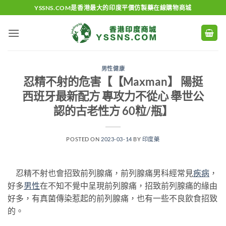
Skip
YSSNS.COM是香港最大的印度平價仿製藥在線購物商城
to
content
男性健康
忍精不射的危害【【Maxman】 陽挺
西班牙最新配方 專攻力不從心 舉世公
認的古老性方 60粒/瓶】
POSTED ON
2023-03-14
BY
印度藥
忍精不射也會招致前列腺痛，前列腺痛男科經常見
疾病
，
好多
男性
在不知不覺中呈現前列腺痛，招致前列腺痛的緣由
好多，有真菌傳染惹起的前列腺痛，也有一些不良飲食招致
的。