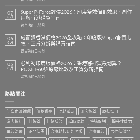
〈永
春
Super P-Force評價2026：印度雙效偉哥效果、副作
07
糖
8 月
用與香港購買指南
B
在
留言功能已關閉
群
〈Super
Candy
P-
功
威而鋼香港價格2026全攻略：印度版Viagra售價比
06
Force
效
8 月
較、正貨分辨與購買指南
評
2026：
在
留言功能已關閉
價
成
〈威
2026：
分、
而
印
必利勁印度版價格2026：香港哪裡買最划算？
05
效
鋼
度
8 月
POXET-60與原廠比較及正貨分辨指南
果、
香
雙
用
在
留言功能已關閉
港
效
法
〈必
價
偉
與
利
格
哥
香
勁
熱點關注
2026
效
港
印
全
果、
購
度
攻
副
買
版
略：
作
促進血液循環
價格優惠
助勃延時
印度製藥
原裝進口
指
價
印
用
南〉
格
度
與
增大增粗
壯陽藥
壯陽補腎
延時助勃
快速配送
提升性能力
中
2026：
版
香
香
Viagra
早洩治療
正品保證
治療勃起功能障礙
治療早洩
男性保健品
港
港
售
購
哪