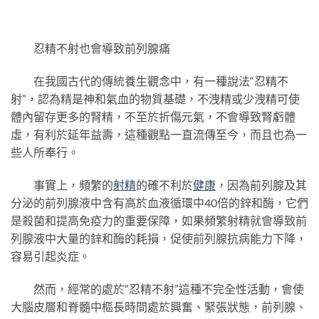
忍精不射也會導致前列腺痛
在我國古代的傳統養生觀念中，有一種說法“忍精不
射”，認為精是神和氣血的物質基礎，不洩精或少洩精可使
體內留存更多的腎精，不至於折傷元氣，不會導致腎虧體
虛，有利於延年益壽，這種觀點一直流傳至今，而且也為一
些人所奉行。
事實上，頻繁的
射精
的確不利於
健康
，因為前列腺及其
分泌的前列腺液中含有高於血液循環中40倍的鋅和酶，它們
是殺菌和提高免疫力的重要保障，如果頻繁射精就會導致前
列腺液中大量的鋅和酶的耗損，促使前列腺抗病能力下降，
容易引起炎症。
然而，經常的處於“忍精不射”這種不完全性活動，會使
大腦皮層和脊髓中樞長時間處於興奮、緊張狀態，前列腺、