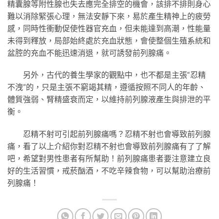
精囊腺等附性腺也失去應完全排空的機會，該排不排則身心
難以消除緊張心理，無法安靜下來，易於產生精神上的疲勞
感，同時性衝動促使性器官充血，但未能達到高潮，性能量
未得到釋放，局部始終處於充血狀態，會使整個生殖系統和
盆腔的充血不能迅速消退，就可誘發前列腺痛。
另外，古代的養生學家的觀點中，也不都是主張“忍精
不洩”的，只是主張不窮竭其精，遵循按照不同人的年齡、
體質強弱、腎精盛衰而定，以維持前列腺液產生與排泄的平
衡。
忍精不射可引起前列腺痛嗎？忍精不射也會導致前列腺
痛，看了以上介紹你對忍精不射也會導致前列腺痛有了了解
吧，希望對男性患者有所幫助！前列腺痛患者要注意建立良
好的生活習慣，戒菸酗酒，不吃辛辣食物，可以幫助治療前
列腺痛！