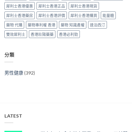
效
正
犀利士香港優惠
犀利士香港正品
犀利士香港現貨
果
貨
與
分
犀利士香港藥房
犀利士香港評價
犀利士香港購買
能量糖
選
辨
購
指
藥物 代購
藥物專利權 香港
藥物 知識產權
達泊西汀
指
南〉
南〉
中
雙效犀利士
香港壯陽藥藥
香港必利勁
中
分類
男性健康
(392)
LATEST