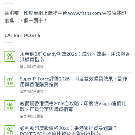
香港唯一
印度藥
網上購物平台
www.Yssns.com
保證原裝印
度進口，假一罰十！
LATEST POSTS
永春糖B群 Candy功效2026：成分、效果、用法與香
08
8 月
港購買指南
在
留言功能已關閉
〈永
春
Super P-Force評價2026：印度雙效偉哥效果、副作
07
糖
8 月
用與香港購買指南
B
在
留言功能已關閉
群
〈Super
Candy
P-
功
威而鋼香港價格2026全攻略：印度版Viagra售價比
06
Force
效
8 月
較、正貨分辨與購買指南
評
2026：
在
留言功能已關閉
價
成
〈威
2026：
分、
而
印
必利勁印度版價格2026：香港哪裡買最划算？
05
效
鋼
度
8 月
POXET-60與原廠比較及正貨分辨指南
果、