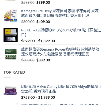
Original
Current
$
599.00
$
399.00
price
price
Kamagra Oral Jelly 果凍偉哥 泰國果凍偉哥 果凍
was:
is:
威而鋼 7種口味 印度原裝進口 香港總代理
$599.00.
$399.00.
Original
Current
$
600.00
$
409.00
price
price
POXET-60必利勁(Priligy)60mg/板/10粒【原装进
was:
is:
口】
$600.00.
$409.00.
Price
$
399.00
–
$
1,399.00
range:
威而鋼偉哥Stenagra Power綠鑽特效必利劲雙效
$399.00
速效增硬持久助勃壯陽藥 香港總代理正品
through
Original
Current
$
600.00
$
389.00
$1,399.00
price
price
was:
is:
TOP RATED
$600.00.
$389.00.
印尼紫糖 Akiyo Candy 印尼精力糖 Akiyo能量糖 1
盒25粒 香港現貨正品
Price
$
759.00
–
$
1,939.00
range: