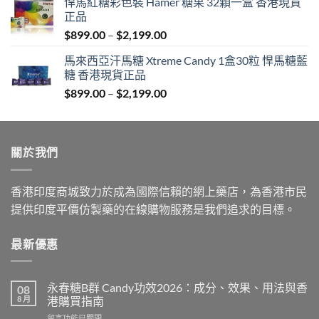
悍馬紅糖彩色裝 Hamer 糖果 32顆一盒 香港現貨
$759.00
正品
through
Price
$
899.00
–
$
2,199.00
$1,939.00
range:
馬來西亞汗馬糖 Xtreme Candy 1盒30粒 悍馬糖藍
$899.00
糖 香港現貨正品
through
Price
$
899.00
–
$
2,199.00
$2,199.00
range:
$899.00
through
關於我們
$2,199.00
香港印度商城致力於成為國際信賴的網上藥店，為香港市民
提供印度平價仿製藥的在線購物服務是我們追求的目標。
最新優惠
永春糖B群 Candy功效2026：成分、效果、用法與香
08
8 月
港購買指南
在
留言功能已關閉