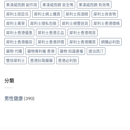
藥
購
指
果凍威而鋼 副作用
果凍威而鋼 安全嗎
果凍威而鋼 有效嗎
錢、
選
指
南〉
副
購
南〉
中
犀利士屈臣氏
犀利士網上購買
犀利士與酒精
犀利士與食物
作
指
中
用
南〉
犀利士萬寧
犀利士隱私包裝
犀利士順豐送貨
犀利士香港價格
全
中
面
犀利士香港優惠
犀利士香港正品
犀利士香港現貨
對
比
犀利士香港藥房
犀利士香港評價
犀利士香港購買
網購必利勁
（2026
更
藥物 代購
藥物專利權 香港
藥物 知識產權
達泊西汀
新）〉
中
雙效犀利士
香港壯陽藥藥
香港必利勁
分類
男性健康
(390)