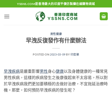
Skip
YSSNS.COM是香港最大的印度平價仿製藥在線購物商城
to
content
男性健康
早洩反復發作有什麼辦法
POSTED ON
2023-03-09
BY
印度藥
早洩
疾病
是嚴重影響
男性
身心
健康
以及身體健康的一種常見
男性疾病，這樣的疾病發生之後康復起來不太容易，所以對
於早洩疾病我們更加要積極的去做好治療，不宜拖延治療時
機。那麼，如何預防早洩疾病的發生呢？