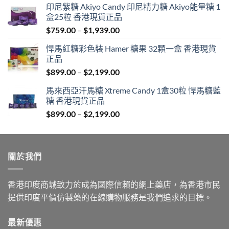
印尼紫糖 Akiyo Candy 印尼精力糖 Akiyo能量糖 1
盒25粒 香港現貨正品
Price
$
759.00
–
$
1,939.00
range:
悍馬紅糖彩色裝 Hamer 糖果 32顆一盒 香港現貨
$759.00
正品
through
Price
$
899.00
–
$
2,199.00
$1,939.00
range:
馬來西亞汗馬糖 Xtreme Candy 1盒30粒 悍馬糖藍
$899.00
糖 香港現貨正品
through
Price
$
899.00
–
$
2,199.00
$2,199.00
range:
$899.00
through
關於我們
$2,199.00
香港印度商城致力於成為國際信賴的網上藥店，為香港市民
提供印度平價仿製藥的在線購物服務是我們追求的目標。
最新優惠