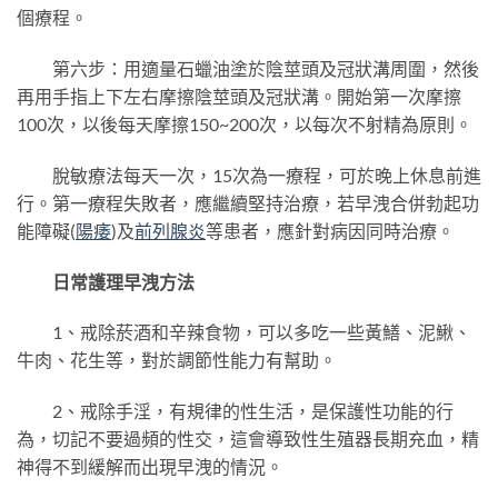
個療程。
第六步：用適量石蠟油塗於陰莖頭及冠狀溝周圍，然後
再用手指上下左右摩擦陰莖頭及冠狀溝。開始第一次摩擦
100次，以後每天摩擦150~200次，以每次不射精為原則。
脫敏療法每天一次，15次為一療程，可於晚上休息前進
行。第一療程失敗者，應繼續堅持治療，若早洩合併勃起功
能障礙(
陽痿
)及
前列腺炎
等患者，應針對病因同時治療。
日常護理早洩方法
1、戒除菸酒和辛辣食物，可以多吃一些黃鱔、泥鰍、
牛肉、花生等，對於調節性能力有幫助。
2、戒除手淫，有規律的性生活，是保護性功能的行
為，切記不要過頻的性交，這會導致性生殖器長期充血，精
神得不到緩解而出現早洩的情況。