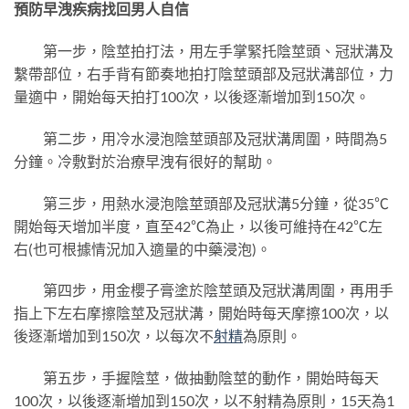
預防早洩疾病找回男人自信
第一步，陰莖拍打法，用左手掌緊托陰莖頭、冠狀溝及
繫帶部位，右手背有節奏地拍打陰莖頭部及冠狀溝部位，力
量適中，開始每天拍打100次，以後逐漸增加到150次。
第二步，用冷水浸泡陰莖頭部及冠狀溝周圍，時間為5
分鐘。冷敷對於治療早洩有很好的幫助。
第三步，用熱水浸泡陰莖頭部及冠狀溝5分鐘，從35℃
開始每天增加半度，直至42℃為止，以後可維持在42℃左
右(也可根據情況加入適量的中藥浸泡)。
第四步，用金櫻子膏塗於陰莖頭及冠狀溝周圍，再用手
指上下左右摩擦陰莖及冠狀溝，開始時每天摩擦100次，以
後逐漸增加到150次，以每次不
射精
為原則。
第五步，手握陰莖，做抽動陰莖的動作，開始時每天
100次，以後逐漸增加到150次，以不射精為原則，15天為1