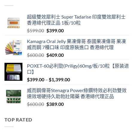
through
$3,399.00
超級雙效犀利士 Super Tadarise 印度雙效犀利士
香港總代理正品 1板/10粒
Original
Current
$
599.00
$
399.00
price
price
Kamagra Oral Jelly 果凍偉哥 泰國果凍偉哥 果凍
was:
is:
威而鋼 7種口味 印度原裝進口 香港總代理
$599.00.
$399.00.
Original
Current
$
600.00
$
409.00
price
price
POXET-60必利勁(Priligy)60mg/板/10粒【原装进
was:
is:
口】
$600.00.
$409.00.
Price
$
399.00
–
$
1,399.00
range:
威而鋼偉哥Stenagra Power綠鑽特效必利劲雙效
$399.00
速效增硬持久助勃壯陽藥 香港總代理正品
through
Original
Current
$
600.00
$
389.00
$1,399.00
price
price
was:
is:
TOP RATED
$600.00.
$389.00.