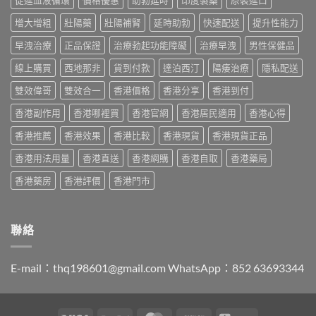
薦
度
算？
分
2026：
買
POXET-
增大增粗
壯陽藥
壯陽補腎
延時助勃
快速配送
提升性能力
辨
香
最
60
與
港
抵？
早洩治療
正品保證
治療勃起功能障礙
治療早洩
男性保健品
與
購
男
Super
原
買
士
線上購買
西地那非
貨到付款
達泊西汀
陽痿治療
隱私配送
Tadarise
廠
指
必
雙
比
南〉
睇
雙效偉哥
雙效合一
香港價格
香港分享
香港到付
效
較
中
的
片
及
香港副作用
香港哪裡買
香港官網
香港居民適用
香港心得
印
效
正
度
果
貨
香港推薦
香港效果
香港比較
香港現貨
香港現貨正品
仿
與
分
製
選
辨
香港用法用量
香港直送
香港網購
香港自取
香港藥局
藥
購
指
選
指
南〉
香港藥房
香港評價
香港門市
購
南〉
中
指
中
南〉
中
聯絡
E-mail：
thq198601@gmail.com
WhatsApp：852 63693344