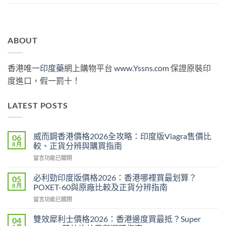
ABOUT
香港唯一
印度藥
網上購物平台
www.Yssns.com
保證原裝印
度進口，假一罰十！
LATEST POSTS
威而鋼香港價格2026全攻略：印度版Viagra售價比
06
8 月
較、正貨分辨與購買指南
在
留言功能已關閉
〈威
而
必利勁印度版價格2026：香港哪裡買最划算？
05
鋼
8 月
POXET-60與原廠比較及正貨分辨指南
香
在
留言功能已關閉
港
〈必
價
利
格
雙效犀利士價格2026：香港邊度買最抵？Super
04
勁
2026