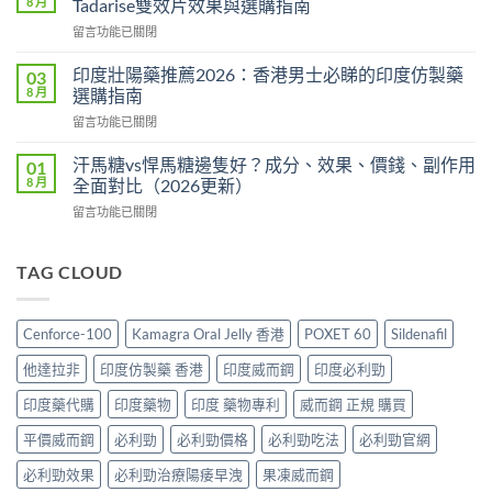
8 月
Tadarise雙效片效果與選購指南
印
全
在
留言功能已關閉
度
攻
〈雙
版
略：
效
價
印度壯陽藥推薦2026：香港男士必睇的印度仿製藥
03
印
犀
格
8 月
選購指南
度
利
2026：
版
在
留言功能已關閉
士
香
Viagra
〈印
價
港
售
度
格
汗馬糖vs悍馬糖邊隻好？成分、效果、價錢、副作用
01
哪
價
壯
2026：
8 月
全面對比（2026更新）
裡
比
陽
香
買
較、
在
留言功能已關閉
藥
港
最
正
〈汗
推
邊
划
貨
馬
薦
度
算？
分
糖
TAG CLOUD
2026：
買
POXET-
辨
vs
香
最
60
與
悍
港
抵？
與
購
馬
男
Super
Cenforce-100
Kamagra Oral Jelly 香港
POXET 60
Sildenafil
原
買
糖
士
Tadarise
廠
指
邊
必
雙
他達拉非
印度仿製藥 香港
印度威而鋼
印度必利勁
比
南〉
隻
睇
效
較
中
好？
的
印度藥代購
印度藥物
印度 藥物專利
威而鋼 正規 購買
片
及
成
印
效
正
分、
平價威而鋼
必利勁
必利勁價格
必利勁吃法
必利勁官網
度
果
貨
效
仿
與
分
果、
必利勁效果
必利勁治療陽痿早洩
果凍威而鋼
製
選
辨
價