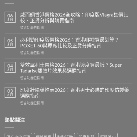
威而鋼香港價格2026全攻略：印度版Viagra售價比
06
8 月
較、正貨分辨與購買指南
在
留言功能已關閉
〈威
而
必利勁印度版價格2026：香港哪裡買最划算？
05
鋼
8 月
POXET-60與原廠比較及正貨分辨指南
香
在
留言功能已關閉
港
〈必
價
利
格
雙效犀利士價格2026：香港邊度買最抵？Super
04
勁
2026
8 月
Tadarise雙效片效果與選購指南
印
全
在
留言功能已關閉
度
攻
〈雙
版
略：
效
價
印度壯陽藥推薦2026：香港男士必睇的印度仿製藥
03
印
犀
格
8 月
選購指南
度
利
2026：
版
在
留言功能已關閉
士
香
Viagra
〈印
價
港
售
度
格
哪
價
壯
熱點關注
2026：
裡
比
陽
香
買
較、
藥
港
最
正
推
邊
划
促進血液循環
價格優惠
助勃延時
印度製藥
原裝進口
貨