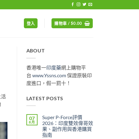
登入
購物車 /
$
0.00
ABOUT
香港唯一
印度藥
網上購物平
台
www.Yssns.com
保證原裝印
度進口，假一罰十！
生活
LATEST POSTS
物
Super P-Force評價
07
8 月
2026：印度雙效偉哥效
果、副作用與香港購買
指南