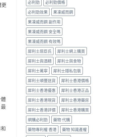
必利勁
必利勁價格
體更
必利勁效果
果凍威而鋼
果凍威而鋼 副作用
果凍威而鋼 安全嗎
果凍威而鋼 有效嗎
犀利士屈臣氏
犀利士網上購買
犀利士與酒精
犀利士與食物
犀利士萬寧
犀利士隱私包裝
犀利士順豐送貨
犀利士香港價格
犀利士香港優惠
犀利士香港正品
身體
犀利士香港現貨
犀利士香港藥房
。最
犀利士香港評價
犀利士香港購買
網購必利勁
藥物 代購
毒和
藥物專利權 香港
藥物 知識產權