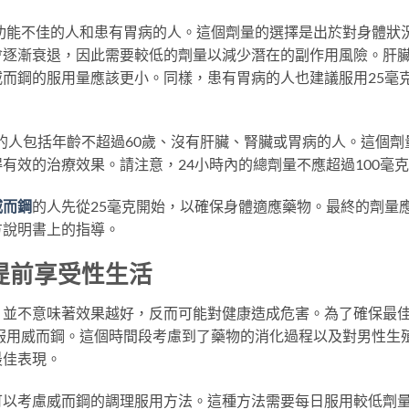
肝功能不佳的人和患有胃病的人。這個劑量的選擇是出於對身體狀
會逐漸衰退，因此需要較低的劑量以減少潛在的副作用風險。肝
而鋼的服用量應該更小。同樣，患有胃病的人也建議服用25毫
克的人包括年齡不超過60歲、沒有肝臟、腎臟或胃病的人。這個劑
有效的治療效果。請注意，24小時內的總劑量不應超過100毫
威而鋼
的人先從25毫克開始，以確保身體適應藥物。最終的劑量
方說明書上的指導。
提前享受性生活
，並不意味著效果越好，反而可能對健康造成危害。為了確保最
內服用威而鋼。這個時間段考慮到了藥物的消化過程以及對男性生
最佳表現。
可以考慮威而鋼的調理服用方法。這種方法需要每日服用較低劑