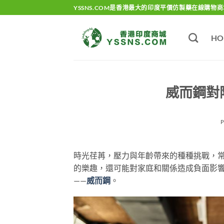
Skip
YSSNS.COM是香港最大的印度平價仿製藥在線購物商
to
content
HO
威而鋼對
時光荏苒，壓力與年齡帶來的種種挑戰，
的樂趣，還可能對家庭和關係造成負面影
——
威而鋼
。