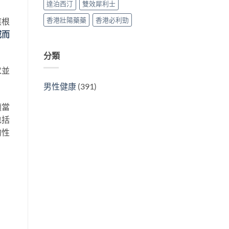
達泊西汀
雙效犀利士
香港壯陽藥藥
香港必利勁
應根
威而
分類
求並
男性健康
(391)
適當
包括
的性