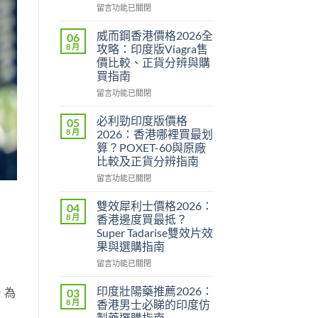
在
留言功能已關閉
〈Super
P-
威而鋼香港價格2026全
06
Force
8 月
攻略：印度版Viagra售
評
價比較、正貨分辨與購
價
買指南
2026：
印
在
留言功能已關閉
度
〈威
雙
而
必利勁印度版價格
05
效
鋼
8 月
2026：香港哪裡買最划
偉
香
算？POXET-60與原廠
哥
港
比較及正貨分辨指南
效
價
果、
格
在
留言功能已關閉
副
2026
〈必
作
全
利
雙效犀利士價格2026：
04
用
攻
勁
8 月
香港邊度買最抵？
與
略：
印
Super Tadarise雙效片效
香
印
度
果與選購指南
港
度
版
購
版
價
在
留言功能已關閉
買
Viagra
格
〈雙
指
售
2026：
效
印度壯陽藥推薦2026：
。為
03
南〉
價
香
犀
8 月
香港男士必睇的印度仿
中
比
港
利
製藥選購指南