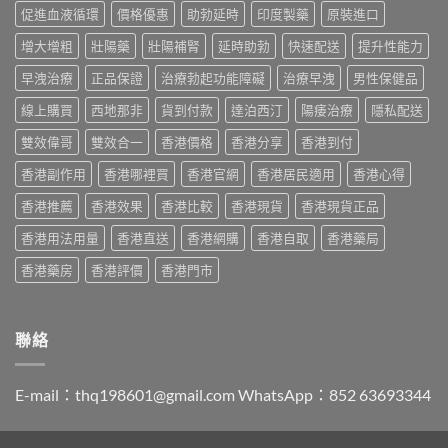
版
略：
作
促進血液循環
價格優惠
助勃延時
印度製藥
原裝進口
指
價
印
用
南〉
格
度
與
增大增粗
壯陽藥
壯陽補腎
延時助勃
快速配送
提升性能力
中
2026：
版
香
香
Viagra
早洩治療
正品保證
治療勃起功能障礙
治療早洩
男性保健品
港
港
售
購
哪
線上購買
西地那非
貨到付款
達泊西汀
陽痿治療
隱私配送
價
買
裡
比
指
買
雙效偉哥
雙效合一
香港價格
香港分享
香港到付
較、
南〉
最
正
中
香港副作用
香港哪裡買
香港官網
香港居民適用
香港心得
划
貨
算？
分
香港推薦
香港效果
香港比較
香港現貨
香港現貨正品
POXET-
辨
60
與
香港用法用量
香港直送
香港網購
香港自取
香港藥局
與
購
原
買
香港藥房
香港評價
香港門市
廠
指
比
南〉
較
中
及
聯絡
正
貨
分
E-mail：
thq198601@gmail.com
WhatsApp：852 63693344
辨
指
南〉
中