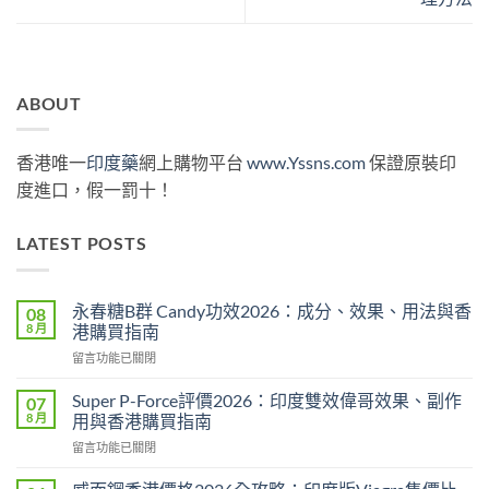
ABOUT
香港唯一
印度藥
網上購物平台
www.Yssns.com
保證原裝印
度進口，假一罰十！
LATEST POSTS
永春糖B群 Candy功效2026：成分、效果、用法與香
08
8 月
港購買指南
在
留言功能已關閉
〈永
春
Super P-Force評價2026：印度雙效偉哥效果、副作
07
糖
8 月
用與香港購買指南
B
在
留言功能已關閉
群
〈Super
Candy
P-
功