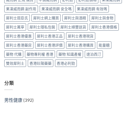
與
抵？
與
購
果凍威而鋼 副作用
果凍威而鋼 安全嗎
果凍威而鋼 有效嗎
Super
原
買
Tadarise
廠
指
犀利士屈臣氏
犀利士網上購買
犀利士與酒精
犀利士與食物
雙
比
南〉
效
較
中
犀利士萬寧
犀利士隱私包裝
犀利士順豐送貨
犀利士香港價格
片
及
效
正
犀利士香港優惠
犀利士香港正品
犀利士香港現貨
果
貨
與
分
犀利士香港藥房
犀利士香港評價
犀利士香港購買
能量糖
選
辨
購
指
藥物 代購
藥物專利權 香港
藥物 知識產權
達泊西汀
指
南〉
南〉
中
雙效犀利士
香港壯陽藥藥
香港必利勁
中
分類
男性健康
(392)