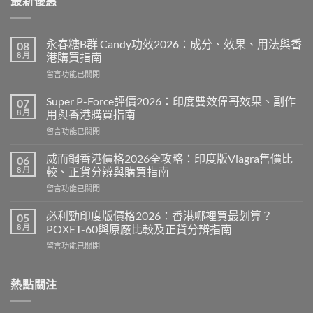
最新優惠
永春糖B群 Candy功效2026：成分、效果、用法與香
08
8 月
港購買指南
在
留言功能已關閉
〈永
春
Super P-Force評價2026：印度雙效偉哥效果、副作
07
糖
8 月
用與香港購買指南
B
在
留言功能已關閉
群
〈Super
Candy
P-
功
威而鋼香港價格2026全攻略：印度版Viagra售價比
06
Force
效
8 月
較、正貨分辨與購買指南
評
2026：
在
留言功能已關閉
價
成
〈威
2026：
分、
而
印
必利勁印度版價格2026：香港哪裡買最划算？
05
效
鋼
度
8 月
POXET-60與原廠比較及正貨分辨指南
果、
香
雙
用
在
留言功能已關閉
港
效
法
〈必
價
偉
與
利
格
哥
香
勁
熱點關注
2026
效
港
印
全
果、
購
度
攻
副
買