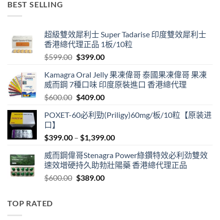
BEST SELLING
through
$3,399.00
超級雙效犀利士 Super Tadarise 印度雙效犀利士
香港總代理正品 1板/10粒
Original
Current
$
599.00
$
399.00
price
price
Kamagra Oral Jelly 果凍偉哥 泰國果凍偉哥 果凍
was:
is:
威而鋼 7種口味 印度原裝進口 香港總代理
$599.00.
$399.00.
Original
Current
$
600.00
$
409.00
price
price
POXET-60必利勁(Priligy)60mg/板/10粒【原装进
was:
is:
口】
$600.00.
$409.00.
Price
$
399.00
–
$
1,399.00
range:
威而鋼偉哥Stenagra Power綠鑽特效必利劲雙效
$399.00
速效增硬持久助勃壯陽藥 香港總代理正品
through
Original
Current
$
600.00
$
389.00
$1,399.00
price
price
was:
is:
TOP RATED
$600.00.
$389.00.