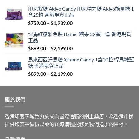
印尼紫糖 Akiyo Candy 印尼精力糖 Akiyo能量糖 1
盒25粒 香港現貨正品
Price
$
759.00
–
$
1,939.00
range:
悍馬紅糖彩色裝 Hamer 糖果 32顆一盒 香港現貨
$759.00
正品
through
Price
$
899.00
–
$
2,199.00
$1,939.00
range:
馬來西亞汗馬糖 Xtreme Candy 1盒30粒 悍馬糖藍
$899.00
糖 香港現貨正品
through
Price
$
899.00
–
$
2,199.00
$2,199.00
range:
$899.00
through
關於我們
$2,199.00
香港印度商城致力於成為國際信賴的網上藥店，為香港市民
提供印度平價仿製藥的在線購物服務是我們追求的目標。