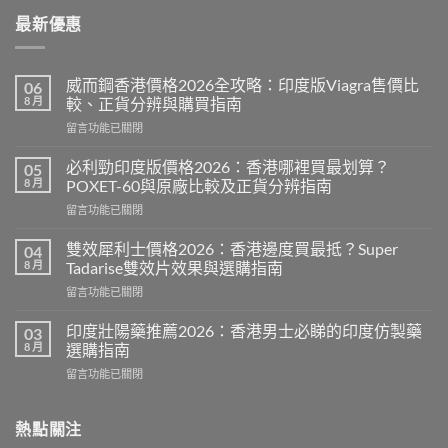
最新優惠
威而鋼香港價格2026全攻略：印度版Viagra售價比
06
8 月
較、正貨分辨與購買指南
在
留言功能已關閉
〈威
而
必利勁印度版價格2026：香港哪裡買最划算？
05
鋼
8 月
POXET-60與原廠比較及正貨分辨指南
香
在
留言功能已關閉
港
〈必
價
利
格
雙效犀利士價格2026：香港邊度買最抵？Super
04
勁
2026
8 月
Tadarise雙效片效果與選購指南
印
全
在
留言功能已關閉
度
攻
〈雙
版
略：
效
價
印度壯陽藥推薦2026：香港男士必睇的印度仿製藥
03
印
犀
格
8 月
選購指南
度
利
2026：
版
在
留言功能已關閉
士
香
Viagra
〈印
價
港
售
度
格
哪
價
壯
熱點關注
2026：
裡
比
陽
香
買