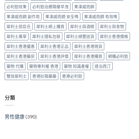
效
仿
與
分
果、
必利勁效果
必利勁治療陽痿早洩
果凍威而鋼
製
選
辨
價
藥
購
指
果凍威而鋼 副作用
果凍威而鋼 安全嗎
果凍威而鋼 有效嗎
錢、
選
指
南〉
副
購
南〉
中
犀利士屈臣氏
犀利士網上購買
犀利士與酒精
犀利士與食物
作
指
中
用
南〉
犀利士萬寧
犀利士隱私包裝
犀利士順豐送貨
犀利士香港價格
全
中
面
犀利士香港優惠
犀利士香港正品
犀利士香港現貨
對
比
犀利士香港藥房
犀利士香港評價
犀利士香港購買
網購必利勁
（2026
更
藥物 代購
藥物專利權 香港
藥物 知識產權
達泊西汀
新）〉
中
雙效犀利士
香港壯陽藥藥
香港必利勁
分類
男性健康
(390)