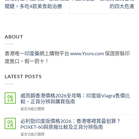
關鍵，多吃4款美食助治療
的四大危害
ABOUT
香港唯一
印度藥
網上購物平台
www.Yssns.com
保證原裝印
度進口，假一罰十！
LATEST POSTS
威而鋼香港價格2026全攻略：印度版Viagra售價比
06
8 月
較、正貨分辨與購買指南
在
留言功能已關閉
〈威
而
必利勁印度版價格2026：香港哪裡買最划算？
05
鋼
8 月
POXET-60與原廠比較及正貨分辨指南
香
在
留言功能已關閉
港