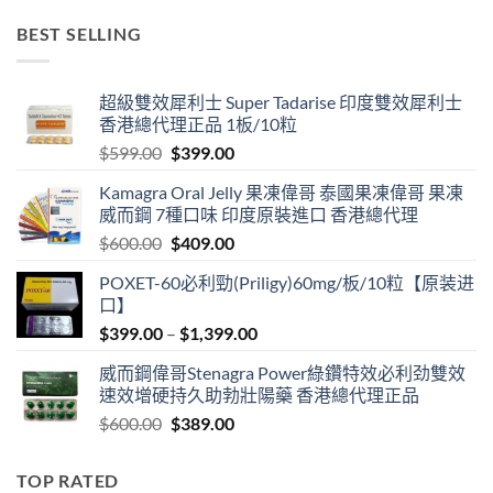
$499.00
BEST SELLING
through
$3,399.00
超級雙效犀利士 Super Tadarise 印度雙效犀利士
香港總代理正品 1板/10粒
Original
Current
$
599.00
$
399.00
price
price
Kamagra Oral Jelly 果凍偉哥 泰國果凍偉哥 果凍
was:
is:
威而鋼 7種口味 印度原裝進口 香港總代理
$599.00.
$399.00.
Original
Current
$
600.00
$
409.00
price
price
POXET-60必利勁(Priligy)60mg/板/10粒【原装进
was:
is:
口】
$600.00.
$409.00.
Price
$
399.00
–
$
1,399.00
range:
威而鋼偉哥Stenagra Power綠鑽特效必利劲雙效
$399.00
速效增硬持久助勃壯陽藥 香港總代理正品
through
Original
Current
$
600.00
$
389.00
$1,399.00
price
price
was:
is:
TOP RATED
$600.00.
$389.00.