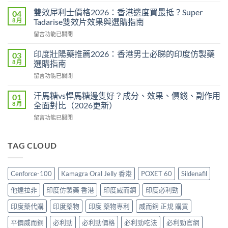
〈必
價
利
格
雙效犀利士價格2026：香港邊度買最抵？Super
04
勁
2026
8 月
Tadarise雙效片效果與選購指南
印
全
在
留言功能已關閉
度
攻
〈雙
版
略：
效
價
印度壯陽藥推薦2026：香港男士必睇的印度仿製藥
03
印
犀
格
8 月
選購指南
度
利
2026：
版
在
留言功能已關閉
士
香
Viagra
〈印
價
港
售
度
格
汗馬糖vs悍馬糖邊隻好？成分、效果、價錢、副作用
01
哪
價
壯
2026：
8 月
全面對比（2026更新）
裡
比
陽
香
買
較、
在
留言功能已關閉
藥
港
最
正
〈汗
推
邊
划
貨
馬
薦
度
算？
分
糖
TAG CLOUD
2026：
買
POXET-
辨
vs
香
最
60
與
悍
港
抵？
與
購
馬
男
Super
Cenforce-100
Kamagra Oral Jelly 香港
POXET 60
Sildenafil
原
買
糖
士
Tadarise
廠
指
邊
必
雙
他達拉非
印度仿製藥 香港
印度威而鋼
印度必利勁
比
南〉
隻
睇
效
較
中
好？
的
印度藥代購
印度藥物
印度 藥物專利
威而鋼 正規 購買
片
及
成
印
效
正
分、
平價威而鋼
必利勁
必利勁價格
必利勁吃法
必利勁官網
度
果
貨