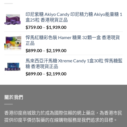
印尼紫糖 Akiyo Candy 印尼精力糖 Akiyo能量糖 1
盒25粒 香港現貨正品
Price
$
759.00
–
$
1,939.00
range:
悍馬紅糖彩色裝 Hamer 糖果 32顆一盒 香港現貨
$759.00
正品
through
Price
$
899.00
–
$
2,199.00
$1,939.00
range:
馬來西亞汗馬糖 Xtreme Candy 1盒30粒 悍馬糖藍
$899.00
糖 香港現貨正品
through
Price
$
899.00
–
$
2,199.00
$2,199.00
range:
$899.00
through
關於我們
$2,199.00
香港印度商城致力於成為國際信賴的網上藥店，為香港市民
提供印度平價仿製藥的在線購物服務是我們追求的目標。