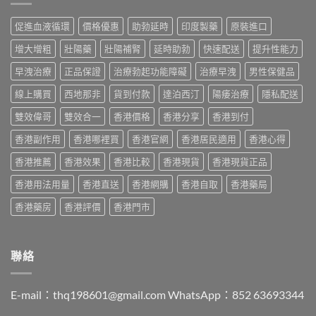
較、
藥
港
最
正
推
邊
划
促進血液循環
價格優惠
助勃延時
印度製藥
原裝進口
貨
薦
度
算？
分
2026：
買
POXET-
增大增粗
壯陽藥
壯陽補腎
延時助勃
快速配送
提升性能力
辨
香
最
60
與
港
抵？
早洩治療
正品保證
治療勃起功能障礙
治療早洩
男性保健品
與
購
男
Super
原
買
士
線上購買
西地那非
貨到付款
達泊西汀
陽痿治療
隱私配送
Tadarise
廠
指
必
雙
比
南〉
睇
雙效偉哥
雙效合一
香港價格
香港分享
香港到付
效
較
中
的
片
及
香港副作用
香港哪裡買
香港官網
香港居民適用
香港心得
印
效
正
度
果
貨
香港推薦
香港效果
香港比較
香港現貨
香港現貨正品
仿
與
分
製
選
辨
香港用法用量
香港直送
香港網購
香港自取
香港藥局
藥
購
指
選
指
南〉
香港藥房
香港評價
香港門市
購
南〉
中
指
中
南〉
中
聯絡
E-mail：
thq198601@gmail.com
WhatsApp：852 63693344