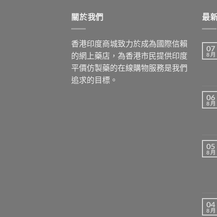
$3,399.00
關於我們
最
香港印度商城致力於成為國際信賴
07
的網上藥店，為香港市民提供印度
8 月
平價仿製藥的在線購物服務是我們
追求的目標。
06
8 月
05
8 月
04
8 月