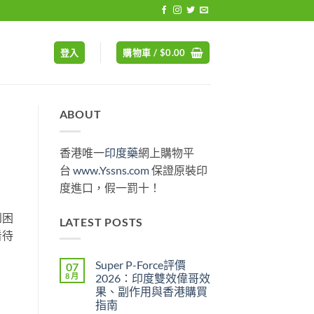
登入
購物車 /
$
0.00
ABOUT
香港唯一
印度藥
網上購物平
台
www.Yssns.com
保證原裝印
度進口，假一罰十！
到困
LATEST POSTS
看待
Super P-Force評價
07
8 月
2026：印度雙效偉哥效
果、副作用與香港購買
指南