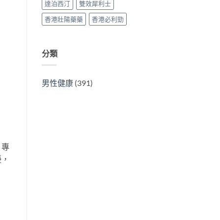
達泊西汀
雙效犀利士
香港壯陽藥藥
香港必利勁
分類
男性健康
(391)
。專
擾，