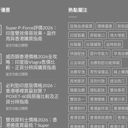
$600.00.
$389.00.
新優惠
熱點關注
促進血液循環
價格優惠
助勃
Super P-Force評價2026：
印度雙效偉哥效果、副作
印度製藥
原裝進口
增大增粗
用與香港購買指南
壯陽藥
壯陽補腎
延時助勃
在
留言功能已關閉
〈Super
快速配送
提升性能力
早洩治
P-
威而鋼香港價格2026全攻
Force
略：印度版Viagra售價比
正品保證
治療勃起功能障礙
評
較、正貨分辨與購買指南
價
治療早洩
男性保健品
線上購
在
2026：
留言功能已關閉
〈威
印
西地那非
貨到付款
達泊西汀
而
度
必利勁印度版價格2026：
鋼
雙
陽痿治療
隱私配送
雙效偉哥
香港哪裡買最划算？
香
效
POXET-60與原廠比較及正
港
偉
雙效合一
香港價格
香港分享
貨分辨指南
價
哥
格
香港到付
香港副作用
香港哪
效
在
留言功能已關閉
2026
果、
〈必
香港官網
香港居民適用
香港
全
副
利
雙效犀利士價格2026：香
攻
作
勁
港邊度買最抵？Super
香港推薦
香港效果
香港比較
略：
用
印