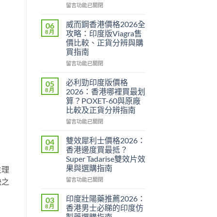
在
留言功能已關閉
〈Super
P-
威而鋼香港價格2026全
06
Force
8 月
攻略：印度版Viagra售
評
價比較、正貨分辨與購
價
買指南
2026：
印
在
留言功能已關閉
度
〈威
雙
而
必利勁印度版價格
05
效
鋼
8 月
2026：香港哪裡買最划
偉
香
算？POXET-60與原廠
哥
港
比較及正貨分辨指南
效
價
果、
格
在
留言功能已關閉
副
2026
〈必
作
全
利
雙效犀利士價格2026：
04
用
攻
勁
8 月
香港邊度買最抵？
與
略：
印
Super Tadarise雙效片效
香
印
度
果與選購指南
生理
港
度
版
購
版
價
在
留言功能已關閉
決之
買
Viagra
格
〈雙
指
售
2026：
效
印度壯陽藥推薦2026：
03
南〉
價
香
犀
8 月
香港男士必睇的印度仿
中
比
港
利
製藥選購指南