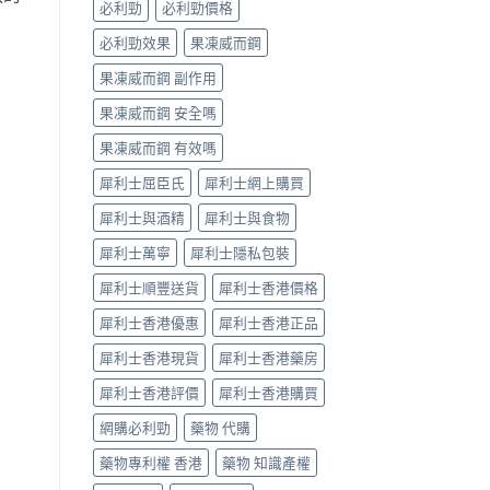
必利勁
必利勁價格
必利勁效果
果凍威而鋼
果凍威而鋼 副作用
果凍威而鋼 安全嗎
果凍威而鋼 有效嗎
犀利士屈臣氏
犀利士網上購買
犀利士與酒精
犀利士與食物
犀利士萬寧
犀利士隱私包裝
犀利士順豐送貨
犀利士香港價格
犀利士香港優惠
犀利士香港正品
犀利士香港現貨
犀利士香港藥房
犀利士香港評價
犀利士香港購買
網購必利勁
藥物 代購
藥物專利權 香港
藥物 知識產權