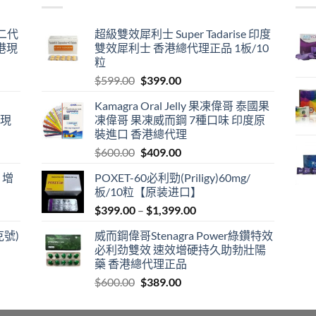
囊二代
超級雙效犀利士 Super Tadarise 印度
港現
雙效犀利士 香港總代理正品 1板/10
粒
Original
Current
$
599.00
$
399.00
price
price
Kamagra Oral Jelly 果凍偉哥 泰國果
was:
is:
港現
凍偉哥 果凍威而鋼 7種口味 印度原
$599.00.
$399.00.
裝進口 香港總代理
Original
Current
$
600.00
$
409.00
price
price
 增
POXET-60必利勁(Priligy)60mg/
was:
is:
板/10粒【原装进口】
$600.00.
$409.00.
Price
$
399.00
–
$
1,399.00
range:
克號)
威而鋼偉哥Stenagra Power綠鑽特效
$399.00
必利劲雙效 速效增硬持久助勃壯陽
through
藥 香港總代理正品
$1,399.00
Original
Current
$
600.00
$
389.00
price
price
was:
is: