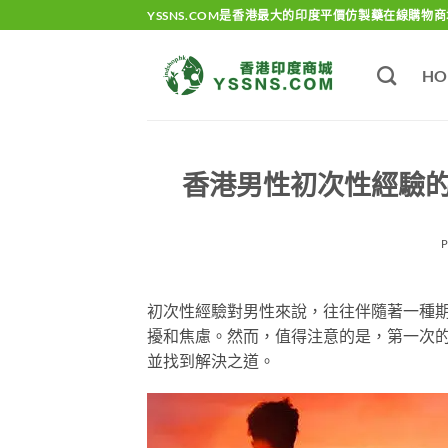
Skip
YSSNS.COM是香港最大的印度平價仿製藥在線購物商
to
content
HO
香港男性初次性經驗
初次性經驗對男性來說，往往伴隨著一種
擾和焦慮。然而，值得注意的是，第一次
並找到解決之道。