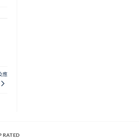
及應
P RATED