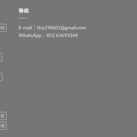
聯絡
E-mail：
thq198601@gmail.com
延時
WhatsApp：852 63693344
療
買
裡買
心得