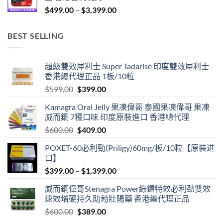
Price
$
499.00
–
$
3,399.00
range:
$499.00
BEST SELLING
through
$3,399.00
超級雙效犀利士 Super Tadarise 印度雙效犀利士
香港總代理正品 1板/10粒
Original
Current
$
599.00
$
399.00
price
price
Kamagra Oral Jelly 果凍偉哥 泰國果凍偉哥 果凍
was:
is:
威而鋼 7種口味 印度原裝進口 香港總代理
$599.00.
$399.00.
Original
Current
$
600.00
$
409.00
price
price
POXET-60必利勁(Priligy)60mg/板/10粒【原装进
was:
is:
口】
$600.00.
$409.00.
Price
$
399.00
–
$
1,399.00
range:
威而鋼偉哥Stenagra Power綠鑽特效必利劲雙效
$399.00
速效增硬持久助勃壯陽藥 香港總代理正品
through
Original
Current
$
600.00
$
389.00
$1,399.00
price
price