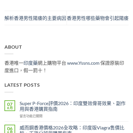
解析香港男性陽痿的主要病因
香港男性哪些藥物會引起陽痿
ABOUT
香港唯一
印度藥
網上購物平台
www.Yssns.com
保證原裝印
度進口，假一罰十！
LATEST POSTS
Super P-Force評價2026：印度雙效偉哥效果、副作
07
8 月
用與香港購買指南
在
留言功能已關閉
〈Super
P-
威而鋼香港價格2026全攻略：印度版Viagra售價比
06
Force
8 月