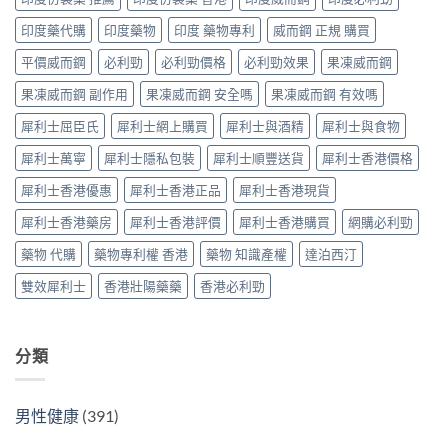
購
男
Super
原
買
士
印度藥代購
印度藥物
印度 藥物專利
威而鋼 正規 購買
Tadarise
廠
指
必
雙
比
南〉
睇
平價威而鋼
必利勁
必利勁價格
必利勁效果
果凍威而鋼
效
較
中
的
片
及
果凍威而鋼 副作用
果凍威而鋼 安全嗎
果凍威而鋼 有效嗎
印
效
正
度
果
貨
犀利士屈臣氏
犀利士網上購買
犀利士與酒精
犀利士與食物
仿
與
分
製
選
辨
犀利士萬寧
犀利士隱私包裝
犀利士順豐送貨
犀利士香港價格
藥
購
指
選
指
南〉
犀利士香港優惠
犀利士香港正品
犀利士香港現貨
購
南〉
中
指
中
犀利士香港藥房
犀利士香港評價
犀利士香港購買
網購必利勁
南〉
中
藥物 代購
藥物專利權 香港
藥物 知識產權
達泊西汀
雙效犀利士
香港壯陽藥藥
香港必利勁
分類
男性健康
(391)