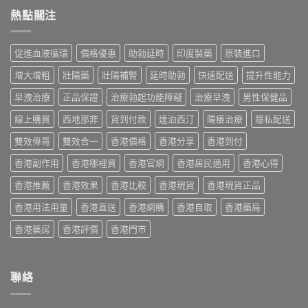
價
印
用
犀
熱點關注
格
度
與
利
2026：
版
香
士
香
Viagra
港
價
港
售
促進血液循環
價格優惠
助勃延時
印度製藥
原裝進口
購
格
哪
價
買
2026：
裡
比
增大增粗
壯陽藥
壯陽補腎
延時助勃
快速配送
提升性能力
指
香
買
較、
南〉
港
最
早洩治療
正品保證
治療勃起功能障礙
治療早洩
男性保健品
正
中
邊
划
貨
度
線上購買
西地那非
貨到付款
達泊西汀
陽痿治療
隱私配送
算？
分
買
POXET-
辨
最
雙效偉哥
雙效合一
香港價格
香港分享
香港到付
60
與
抵？
與
購
香港副作用
香港哪裡買
香港官網
香港居民適用
香港心得
Super
原
買
Tadarise
廠
指
香港推薦
香港效果
香港比較
香港現貨
香港現貨正品
雙
比
南〉
效
較
中
香港用法用量
香港直送
香港網購
香港自取
香港藥局
片
及
效
正
香港藥房
香港評價
香港門市
果
貨
與
分
選
辨
購
指
聯絡
指
南〉
南〉
中
中