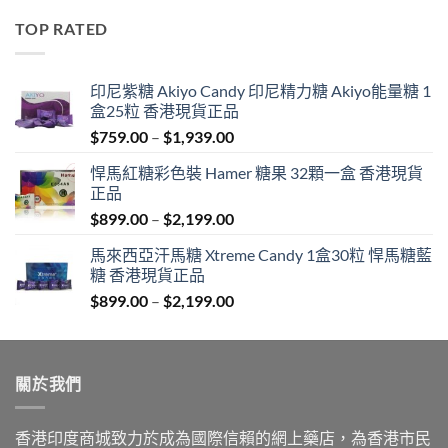
was:
is:
TOP RATED
$600.00.
$389.00.
印尼紫糖 Akiyo Candy 印尼精力糖 Akiyo能量糖 1
盒25粒 香港現貨正品
Price
$
759.00
–
$
1,939.00
range:
悍馬紅糖彩色裝 Hamer 糖果 32顆一盒 香港現貨
$759.00
正品
through
Price
$
899.00
–
$
2,199.00
$1,939.00
range:
馬來西亞汗馬糖 Xtreme Candy 1盒30粒 悍馬糖藍
$899.00
糖 香港現貨正品
through
Price
$
899.00
–
$
2,199.00
$2,199.00
range:
$899.00
through
關於我們
$2,199.00
香港印度商城致力於成為國際信賴的網上藥店，為香港市民