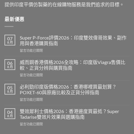
提供印度平價仿製藥的在線購物服務是我們追求的目標。
最新優惠
Super P-Force評價2026：印度雙效偉哥效果、副作
07
8 月
用與香港購買指南
在
留言功能已關閉
〈Super
P-
威而鋼香港價格2026全攻略：印度版Viagra售價比
06
Force
8 月
較、正貨分辨與購買指南
評
在
留言功能已關閉
價
〈威
2026：
而
印
必利勁印度版價格2026：香港哪裡買最划算？
05
鋼
度
8 月
POXET-60與原廠比較及正貨分辨指南
香
雙
在
留言功能已關閉
港
效
〈必
價
偉
利
格
雙效犀利士價格2026：香港邊度買最抵？Super
04
哥
勁
2026
8 月
Tadarise雙效片效果與選購指南
效
印
全
果、
在
留言功能已關閉
度
攻
副
〈雙
版
略：
作
效