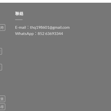
聯絡
E-mail：
thq198601@gmail.com
延時
WhatsApp：852 63693344
療
買
裡買
心得