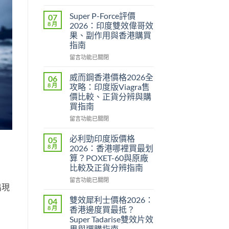
〈永
春
Super P-Force評價
07
糖
8 月
2026：印度雙效偉哥效
B
果、副作用與香港購買
群
指南
Candy
功
在
留言功能已關閉
效
〈Super
2026：
P-
威而鋼香港價格2026全
06
成
Force
8 月
攻略：印度版Viagra售
分、
評
價比較、正貨分辨與購
效
價
買指南
果、
2026：
用
印
在
留言功能已關閉
法
度
〈威
與
雙
而
必利勁印度版價格
05
香
效
鋼
8 月
2026：香港哪裡買最划
港
偉
香
算？POXET-60與原廠
購
哥
港
比較及正貨分辨指南
買
效
價
指
果、
格
在
留言功能已關閉
出現
南〉
副
2026
〈必
中
作
全
利
雙效犀利士價格2026：
04
用
攻
勁
8 月
香港邊度買最抵？
與
略：
印
Super Tadarise雙效片效
香
印
度
果與選購指南