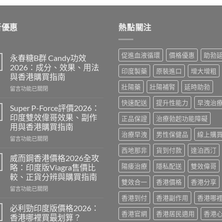
was:
is:
$600.00.
$389.00.
新優惠
熱點關注
促進血液循環
價格優惠
助勃
永春糖B群 Candy功效
2026：成分、效果、用法
印度製藥
原裝進口
增大增粗
與香港購買指南
壯陽藥
壯陽補腎
延時助勃
在
留言功能已關閉
〈永
快速配送
提升性能力
早洩治
春
Super P-Force評價2026：
糖
印度雙效偉哥效果、副作
正品保證
治療勃起功能障礙
B
用與香港購買指南
群
治療早洩
男性保健品
線上購
在
Candy
留言功能已關閉
〈Super
功
西地那非
貨到付款
達泊西汀
P-
效
威而鋼香港價格2026全攻
Force
2026：
陽痿治療
隱私配送
雙效偉哥
略：印度版Viagra售價比
評
成
較、正貨分辨與購買指南
價
分、
雙效合一
香港價格
香港分享
在
2026：
留言功能已關閉
效
〈威
印
香港到付
香港副作用
香港哪
果、
而
度
用
必利勁印度版價格2026：
香港官網
香港居民適用
香港
鋼
雙
法
香港哪裡買最划算？
香