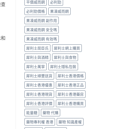
平價威而鋼
必利勁
檢查
指
南〉
必利勁價格
果凍威而鋼
中
果凍威而鋼 副作用
果凍威而鋼 安全嗎
念和
果凍威而鋼 有效嗎
犀利士屈臣氏
犀利士網上購買
犀利士與酒精
犀利士與食物
犀利士萬寧
犀利士隱私包裝
犀利士順豐送貨
犀利士香港價格
犀利士香港優惠
犀利士香港正品
犀利士香港現貨
犀利士香港藥房
犀利士香港評價
犀利士香港購買
能量糖
藥物 代購
藥物專利權 香港
藥物 知識產權