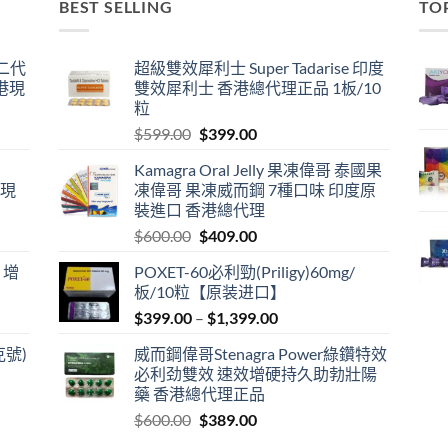
BEST SELLING
TO
囊二代
超級雙效犀利士 Super Tadarise 印度
港現
雙效犀利士 香港總代理正品 1板/10
粒
Original
Current
$
599.00
$
399.00
price
price
Kamagra Oral Jelly 果凍偉哥 泰國果
was:
is:
港現
凍偉哥 果凍威而鋼 7種口味 印度原
$599.00.
$399.00.
裝進口 香港總代理
Original
Current
$
600.00
$
409.00
price
price
 增
POXET-60必利勁(Priligy)60mg/
was:
is:
板/10粒【原装进口】
$600.00.
$409.00.
Price
$
399.00
–
$
1,399.00
range:
克號)
威而鋼偉哥Stenagra Power綠鑽特效
$399.00
必利劲雙效 速效增硬持久助勃壯陽
through
藥 香港總代理正品
$1,399.00
Original
Current
$
600.00
$
389.00
price
price