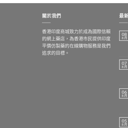
through
$3,399.00
關於我們
最
香港印度商城致力於成為國際信賴
08
的網上藥店，為香港市民提供印度
8 月
平價仿製藥的在線購物服務是我們
追求的目標。
07
8 月
06
8 月
05
8 月