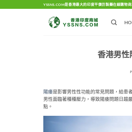
Skip
YSSNS.COM是香港最大的印度平價仿製藥在線購物商
to
content
HO
香港男性
陽痿
是影響男性性功能的常見問題，給患
男性面臨著種種壓力，導致陽痿問題日趨
點。