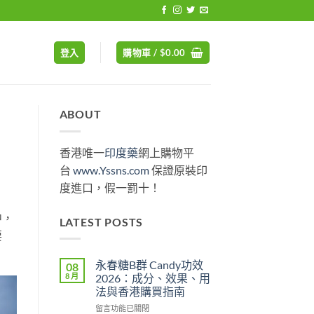
登入
購物車 /
$
0.00
ABOUT
香港唯一
印度藥
網上購物平
台
www.Yssns.com
保證原裝印
度進口，假一罰十！
中，
LATEST POSTS
要
永春糖B群 Candy功效
08
8 月
2026：成分、效果、用
法與香港購買指南
在
留言功能已關閉