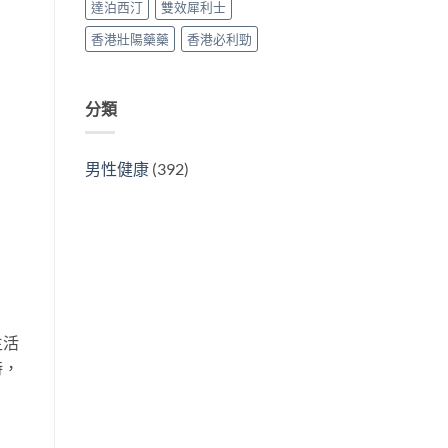
達泊西汀
雙效犀利士
香港壯陽藥藥
香港必利勁
分類
男性健康
(392)
生活
時，