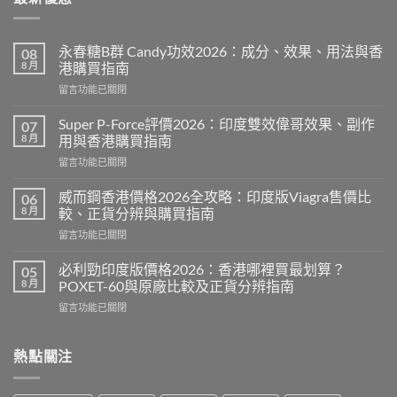
永春糖B群 Candy功效2026：成分、效果、用法與香
08
8 月
港購買指南
在
留言功能已關閉
〈永
春
Super P-Force評價2026：印度雙效偉哥效果、副作
07
糖
8 月
用與香港購買指南
B
在
留言功能已關閉
群
〈Super
Candy
P-
功
威而鋼香港價格2026全攻略：印度版Viagra售價比
06
Force
效
8 月
較、正貨分辨與購買指南
評
2026：
在
留言功能已關閉
價
成
〈威
2026：
分、
而
印
必利勁印度版價格2026：香港哪裡買最划算？
05
效
鋼
度
8 月
POXET-60與原廠比較及正貨分辨指南
果、
香
雙
用
在
留言功能已關閉
港
效
法
〈必
價
偉
與
利
格
哥
香
勁
熱點關注
2026
效
港
印
全
果、
購
度
攻
副
買
版