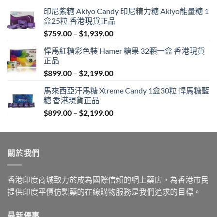
印尼紫糖 Akiyo Candy 印尼精力糖 Akiyo能量糖 1
盒25粒 香港現貨正品
Price
$
759.00
–
$
1,939.00
range:
悍馬紅糖彩色裝 Hamer 糖果 32顆一盒 香港現貨
$759.00
正品
through
Price
$
899.00
–
$
2,199.00
$1,939.00
range:
馬來西亞汗馬糖 Xtreme Candy 1盒30粒 悍馬糖藍
$899.00
糖 香港現貨正品
through
Price
$
899.00
–
$
2,199.00
$2,199.00
range:
$899.00
through
關於我們
$2,199.00
香港印度商城致力於成為國際信賴的網上藥店，為香港市民
提供印度平價仿製藥的在線購物服務是我們追求的目標。
最新優惠