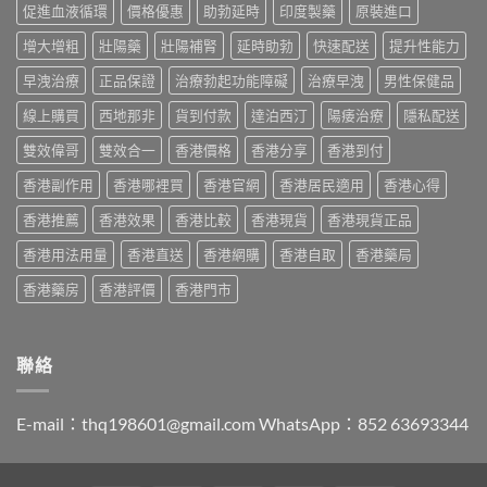
略：
作
促進血液循環
價格優惠
助勃延時
印度製藥
原裝進口
指
價
印
用
南〉
格
度
與
增大增粗
壯陽藥
壯陽補腎
延時助勃
快速配送
提升性能力
中
2026：
版
香
香
Viagra
早洩治療
正品保證
治療勃起功能障礙
治療早洩
男性保健品
港
港
售
購
哪
線上購買
西地那非
貨到付款
達泊西汀
陽痿治療
隱私配送
價
買
裡
比
指
買
雙效偉哥
雙效合一
香港價格
香港分享
香港到付
較、
南〉
最
正
中
香港副作用
香港哪裡買
香港官網
香港居民適用
香港心得
划
貨
算？
分
香港推薦
香港效果
香港比較
香港現貨
香港現貨正品
POXET-
辨
60
與
香港用法用量
香港直送
香港網購
香港自取
香港藥局
與
購
原
買
香港藥房
香港評價
香港門市
廠
指
比
南〉
較
中
及
聯絡
正
貨
分
E-mail：
thq198601@gmail.com
WhatsApp：852 63693344
辨
指
南〉
中