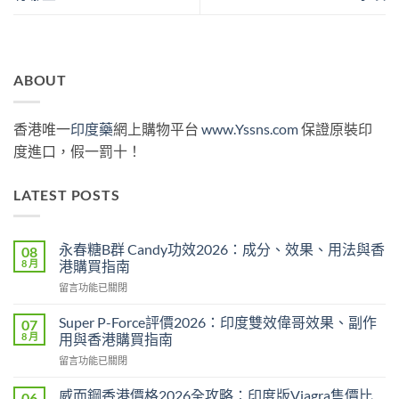
ABOUT
香港唯一
印度藥
網上購物平台
www.Yssns.com
保證原裝印
度進口，假一罰十！
LATEST POSTS
永春糖B群 Candy功效2026：成分、效果、用法與香
08
8 月
港購買指南
在
留言功能已關閉
〈永
春
Super P-Force評價2026：印度雙效偉哥效果、副作
07
糖
8 月
用與香港購買指南
B
在
留言功能已關閉
群
〈Super
Candy
P-
功
威而鋼香港價格2026全攻略：印度版Viagra售價比
06