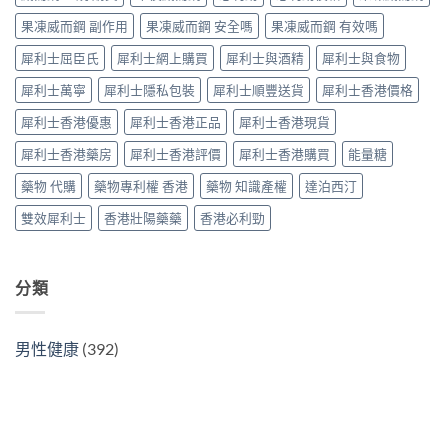
抵？
與
購
果凍威而鋼 副作用
果凍威而鋼 安全嗎
果凍威而鋼 有效嗎
Super
原
買
Tadarise
廠
指
犀利士屈臣氏
犀利士網上購買
犀利士與酒精
犀利士與食物
雙
比
南〉
效
較
中
犀利士萬寧
犀利士隱私包裝
犀利士順豐送貨
犀利士香港價格
片
及
效
正
犀利士香港優惠
犀利士香港正品
犀利士香港現貨
果
貨
與
分
犀利士香港藥房
犀利士香港評價
犀利士香港購買
能量糖
選
辨
購
指
藥物 代購
藥物專利權 香港
藥物 知識產權
達泊西汀
指
南〉
南〉
中
雙效犀利士
香港壯陽藥藥
香港必利勁
中
分類
男性健康
(392)