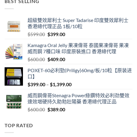
BEST SELLING
through
$3,399.00
超級雙效犀利士 Super Tadarise 印度雙效犀利士
香港總代理正品 1板/10粒
Original
Current
$
599.00
$
399.00
price
price
Kamagra Oral Jelly 果凍偉哥 泰國果凍偉哥 果凍
was:
is:
威而鋼 7種口味 印度原裝進口 香港總代理
$599.00.
$399.00.
Original
Current
$
600.00
$
409.00
price
price
POXET-60必利勁(Priligy)60mg/板/10粒【原装进
was:
is:
口】
$600.00.
$409.00.
Price
$
399.00
–
$
1,399.00
range:
威而鋼偉哥Stenagra Power綠鑽特效必利劲雙效
$399.00
速效增硬持久助勃壯陽藥 香港總代理正品
through
Original
Current
$
600.00
$
389.00
$1,399.00
price
price
was:
is:
TOP RATED
$600.00.
$389.00.