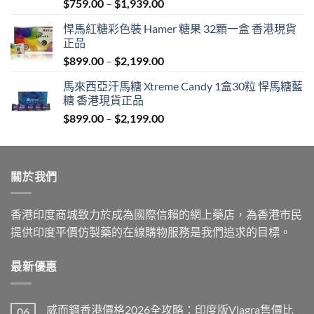
Price
$
759.00
–
$
1,939.00
range:
悍馬紅糖彩色裝 Hamer 糖果 32顆一盒 香港現貨
$759.00
正品
through
Price
$
899.00
–
$
2,199.00
$1,939.00
range:
馬來西亞汗馬糖 Xtreme Candy 1盒30粒 悍馬糖藍
$899.00
糖 香港現貨正品
through
Price
$
899.00
–
$
2,199.00
$2,199.00
range:
$899.00
through
關於我們
$2,199.00
香港印度商城致力於成為國際信賴的網上藥店，為香港市民
提供印度平價仿製藥的在線購物服務是我們追求的目標。
最新優惠
威而鋼香港價格2026全攻略：印度版Viagra售價比
06