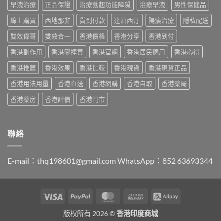
港
抵？
早洩治療
正品保證
治療勃起功能障礙
治療早洩
男性保健品
與
購
男
Super
原
買
士
線上購買
西地那非
貨到付款
達泊西汀
陽痿治療
隱私配送
Tadarise
廠
指
必
雙
比
南〉
睇
雙效偉哥
雙效合一
香港價格
香港分享
香港到付
效
較
中
的
片
及
香港副作用
香港哪裡買
香港官網
香港居民適用
香港心得
印
效
正
度
果
貨
香港推薦
香港效果
香港比較
香港現貨
香港現貨正品
仿
與
分
製
選
辨
香港用法用量
香港直送
香港網購
香港自取
香港藥局
藥
購
指
選
指
南〉
香港藥房
香港評價
香港門市
購
南〉
中
指
中
南〉
中
聯絡
E-mail：
thq198601@gmail.com
WhatsApp：852 63693344
Visa
PayPal
MasterCard
Cash
Alipay
On
版权所有 2026 ©
香港印度商城
Delivery