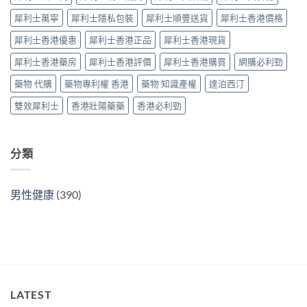
中
用
南〉
犀利士萬寧
犀利士隱私包裝
犀利士順豐送貨
犀利士香港價格
全
中
面
犀利士香港優惠
犀利士香港正品
犀利士香港現貨
對
比
犀利士香港藥房
犀利士香港評價
犀利士香港購買
網購必利勁
（2026
更
藥物 代購
藥物專利權 香港
藥物 知識產權
達泊西汀
新）〉
中
雙效犀利士
香港壯陽藥藥
香港必利勁
分類
男性健康
(390)
LATEST