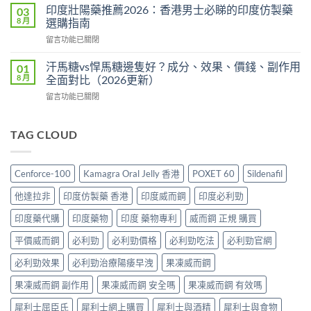
效
價
印度壯陽藥推薦2026：香港男士必睇的印度仿製藥
03
印
犀
格
8 月
選購指南
度
利
2026：
版
在
留言功能已關閉
士
香
Viagra
〈印
價
港
售
度
格
汗馬糖vs悍馬糖邊隻好？成分、效果、價錢、副作用
01
哪
價
壯
2026：
8 月
全面對比（2026更新）
裡
比
陽
香
買
較、
在
留言功能已關閉
藥
港
最
正
〈汗
推
邊
划
貨
馬
薦
度
算？
分
糖
TAG CLOUD
2026：
買
POXET-
辨
vs
香
最
60
與
悍
港
抵？
與
購
馬
男
Super
Cenforce-100
Kamagra Oral Jelly 香港
POXET 60
Sildenafil
原
買
糖
士
Tadarise
廠
指
邊
必
雙
他達拉非
印度仿製藥 香港
印度威而鋼
印度必利勁
比
南〉
隻
睇
效
較
中
好？
的
印度藥代購
印度藥物
印度 藥物專利
威而鋼 正規 購買
片
及
成
印
效
正
分、
平價威而鋼
必利勁
必利勁價格
必利勁吃法
必利勁官網
度
果
貨
效
仿
與
分
果、
必利勁效果
必利勁治療陽痿早洩
果凍威而鋼
製
選
辨
價
藥
購
指
果凍威而鋼 副作用
果凍威而鋼 安全嗎
果凍威而鋼 有效嗎
錢、
選
指
南〉
副
購
南〉
中
犀利士屈臣氏
犀利士網上購買
犀利士與酒精
犀利士與食物
作
指