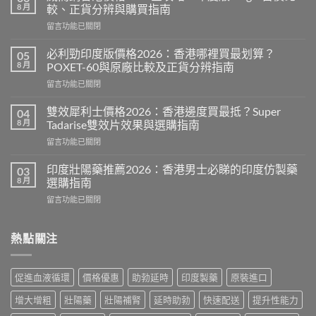
8 月
較、正貨分辨與購買指南
在
留言功能已關閉
〈威
而
必利勁印度版價格2026：香港哪裡買最划算？
05
鋼
8 月
POXET-60與原廠比較及正貨分辨指南
香
在
留言功能已關閉
港
〈必
價
利
格
雙效犀利士價格2026：香港邊度買最抵？Super
04
勁
2026
8 月
Tadarise雙效片效果與選購指南
印
全
在
留言功能已關閉
度
攻
〈雙
版
略：
效
價
印度壯陽藥推薦2026：香港男士必睇的印度仿製藥
03
印
犀
格
8 月
選購指南
度
利
2026：
版
在
留言功能已關閉
士
香
Viagra
〈印
價
港
售
度
格
哪
價
壯
熱點關注
2026：
裡
比
陽
香
買
較、
藥
港
最
正
推
邊
划
促進血液循環
價格優惠
助勃延時
印度製藥
原裝進口
貨
薦
度
算？
分
2026：
買
POXET-
增大增粗
壯陽藥
壯陽補腎
延時助勃
快速配送
提升性能力
辨
香
最
60
與