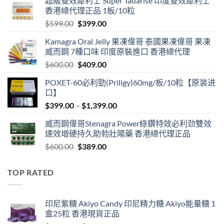
超級雙效犀利士 Super Tadarise 印度雙效犀利士
香港總代理正品 1板/10粒
Original
Current
$
599.00
$
399.00
price
price
Kamagra Oral Jelly 果凍偉哥 泰國果凍偉哥 果凍
was:
is:
威而鋼 7種口味 印度原裝進口 香港總代理
$599.00.
$399.00.
Original
Current
$
600.00
$
409.00
price
price
POXET-60必利勁(Priligy)60mg/板/10粒【原装进
was:
is:
口】
$600.00.
$409.00.
Price
$
399.00
–
$
1,399.00
range:
威而鋼偉哥Stenagra Power綠鑽特效必利劲雙效
$399.00
速效增硬持久助勃壯陽藥 香港總代理正品
through
Original
Current
$
600.00
$
389.00
$1,399.00
price
price
was:
is:
TOP RATED
$600.00.
$389.00.
印尼紫糖 Akiyo Candy 印尼精力糖 Akiyo能量糖 1
盒25粒 香港現貨正品