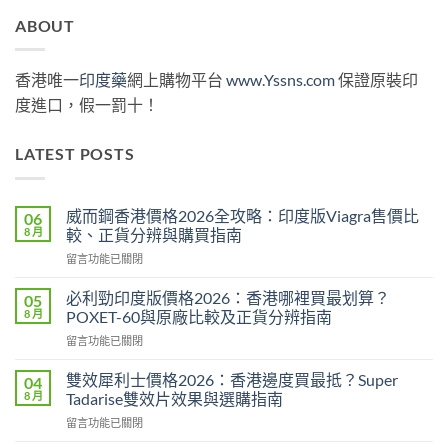
ABOUT
香港唯一
印度藥
網上購物平台
www.Yssns.com
保證原裝印
度進口，假一罰十！
LATEST POSTS
威而鋼香港價格2026全攻略：印度版Viagra售價比
06
8 月
較、正貨分辨與購買指南
在
留言功能已關閉
〈威
而
必利勁印度版價格2026：香港哪裡買最划算？
05
鋼
8 月
POXET-60與原廠比較及正貨分辨指南
香
在
留言功能已關閉
港
〈必
價
利
格
雙效犀利士價格2026：香港邊度買最抵？Super
04
勁
2026
8 月
Tadarise雙效片效果與選購指南
印
全
在
留言功能已關閉
度
攻
〈雙
版
略：