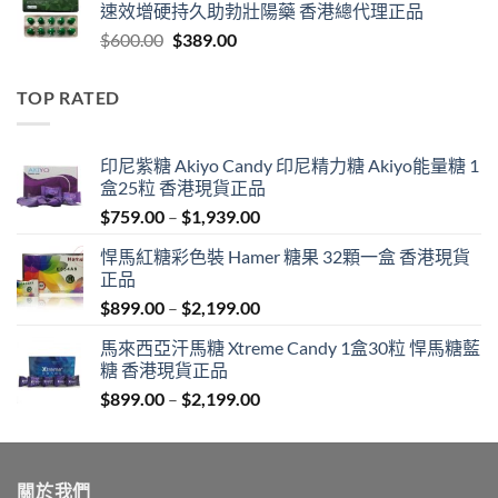
速效增硬持久助勃壯陽藥 香港總代理正品
through
Original
Current
$
600.00
$
389.00
$1,399.00
price
price
was:
is:
TOP RATED
$600.00.
$389.00.
印尼紫糖 Akiyo Candy 印尼精力糖 Akiyo能量糖 1
盒25粒 香港現貨正品
Price
$
759.00
–
$
1,939.00
range:
悍馬紅糖彩色裝 Hamer 糖果 32顆一盒 香港現貨
$759.00
正品
through
Price
$
899.00
–
$
2,199.00
$1,939.00
range:
馬來西亞汗馬糖 Xtreme Candy 1盒30粒 悍馬糖藍
$899.00
糖 香港現貨正品
through
Price
$
899.00
–
$
2,199.00
$2,199.00
range:
$899.00
through
關於我們
$2,199.00