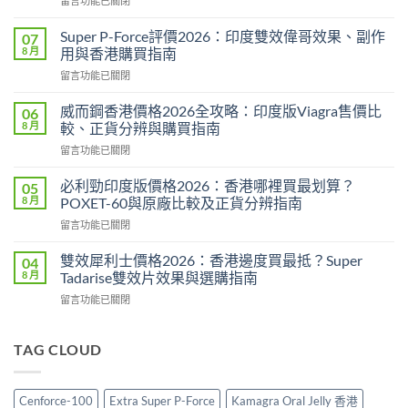
留言功能已關閉
〈永
春
Super P-Force評價2026：印度雙效偉哥效果、副作
07
糖
8 月
用與香港購買指南
B
在
留言功能已關閉
群
〈Super
Candy
P-
功
威而鋼香港價格2026全攻略：印度版Viagra售價比
06
Force
效
8 月
較、正貨分辨與購買指南
評
2026：
在
留言功能已關閉
價
成
〈威
2026：
分、
而
印
必利勁印度版價格2026：香港哪裡買最划算？
05
效
鋼
度
8 月
POXET-60與原廠比較及正貨分辨指南
果、
香
雙
用
在
留言功能已關閉
港
效
法
〈必
價
偉
與
利
格
雙效犀利士價格2026：香港邊度買最抵？Super
04
哥
香
勁
2026
8 月
Tadarise雙效片效果與選購指南
效
港
印
全
果、
購
在
留言功能已關閉
度
攻
副
買
〈雙
版
略：
作
指
效
價
印
用
南〉
犀
TAG CLOUD
格
度
與
中
利
2026：
版
香
士
香
Viagra
港
價
港
售
Cenforce-100
Extra Super P-Force
Kamagra Oral Jelly 香港
購
格