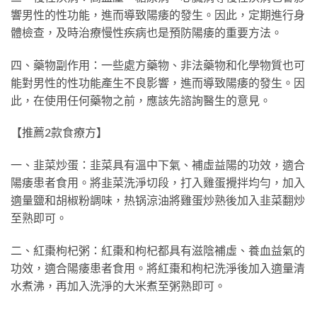
響男性的性功能，進而導致陽痿的發生。因此，定期進行身
體檢查，及時治療慢性疾病也是預防陽痿的重要方法。
四、藥物副作用：一些處方藥物、非法藥物和化學物質也可
能對男性的性功能產生不良影響，進而導致陽痿的發生。因
此，在使用任何藥物之前，應該先諮詢醫生的意見。
【推薦2款食療方】
一、韭菜炒蛋：韭菜具有溫中下氣、補虛益陽的功效，適合
陽痿患者食用。將韭菜洗淨切段，打入雞蛋攪拌均勻，加入
適量鹽和胡椒粉調味，热锅涼油將雞蛋炒熟後加入韭菜翻炒
至熟即可。
二、紅棗枸杞粥：紅棗和枸杞都具有滋陰補虛、養血益氣的
功效，適合陽痿患者食用。將紅棗和枸杞洗淨後加入適量清
水煮沸，再加入洗淨的大米煮至粥熟即可。