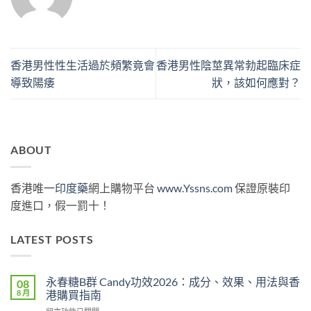
香港男性性生活過於頻繁竟會
香港男性陰莖異常勃起臨床症
導致陽痿
狀，該如何應對？
ABOUT
香港唯一
印度藥
網上購物平台
www.Yssns.com
保證原裝印
度進口，假一罰十！
LATEST POSTS
永春糖B群 Candy功效2026：成分、效果、用法與香
08
8 月
港購買指南
在