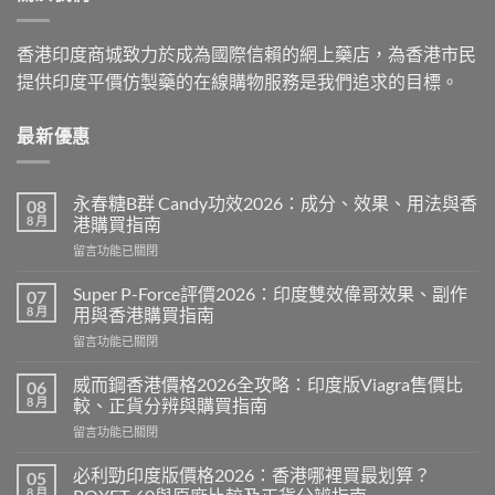
香港印度商城致力於成為國際信賴的網上藥店，為香港市民
提供印度平價仿製藥的在線購物服務是我們追求的目標。
最新優惠
永春糖B群 Candy功效2026：成分、效果、用法與香
08
8 月
港購買指南
在
留言功能已關閉
〈永
春
Super P-Force評價2026：印度雙效偉哥效果、副作
07
糖
8 月
用與香港購買指南
B
在
留言功能已關閉
群
〈Super
Candy
P-
功
威而鋼香港價格2026全攻略：印度版Viagra售價比
06
Force
效
8 月
較、正貨分辨與購買指南
評
2026：
在
留言功能已關閉
價
成
〈威
2026：
分、
而
印
必利勁印度版價格2026：香港哪裡買最划算？
05
效
鋼
度
8 月
果、