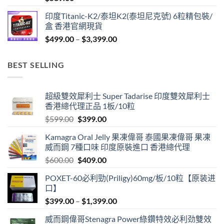
印度Titanic-K2/泰坦K2(泰坦尼克號) 6粒精包裝/
盒 香港官網現貨
Price
$
499.00
–
$
3,399.00
range:
$499.00
BEST SELLING
through
$3,399.00
超級雙效犀利士 Super Tadarise 印度雙效犀利士
香港總代理正品 1板/10粒
Original
Current
$
599.00
$
399.00
price
price
Kamagra Oral Jelly 果凍偉哥 泰國果凍偉哥 果凍
was:
is:
威而鋼 7種口味 印度原裝進口 香港總代理
$599.00.
$399.00.
Original
Current
$
600.00
$
409.00
price
price
POXET-60必利勁(Priligy)60mg/板/10粒【原装进
was:
is:
口】
$600.00.
$409.00.
Price
$
399.00
–
$
1,399.00
range:
威而鋼偉哥Stenagra Power綠鑽特效必利劲雙效
$399.00