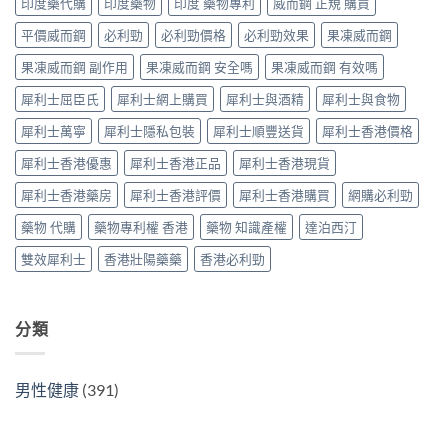
印度藥代購
印度藥物
印度 藥物專利
威而鋼 正規 購買
Tadarise
廠
指
必
雙
比
南〉
睇
平價威而鋼
必利勁
必利勁價格
必利勁效果
果凍威而鋼
效
較
中
的
片
及
果凍威而鋼 副作用
果凍威而鋼 安全嗎
果凍威而鋼 有效嗎
印
效
正
度
果
貨
犀利士屈臣氏
犀利士網上購買
犀利士與酒精
犀利士與食物
仿
與
分
製
選
辨
犀利士萬寧
犀利士隱私包裝
犀利士順豐送貨
犀利士香港價格
藥
購
指
選
指
南〉
犀利士香港優惠
犀利士香港正品
犀利士香港現貨
購
南〉
中
指
中
犀利士香港藥房
犀利士香港評價
犀利士香港購買
網購必利勁
南〉
中
藥物 代購
藥物專利權 香港
藥物 知識產權
達泊西汀
雙效犀利士
香港壯陽藥藥
香港必利勁
分類
男性健康
(391)