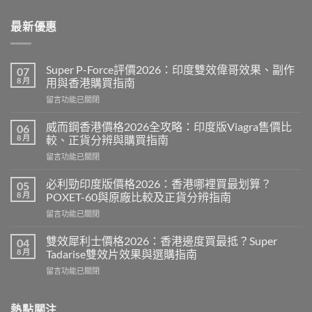
最新優惠
Super P-Force評價2026：印度雙效偉哥效果、副作
07
8 月
用與香港購買指南
在
留言功能已關閉
〈Super
P-
威而鋼香港價格2026全攻略：印度版Viagra售價比
06
Force
8 月
較、正貨分辨與購買指南
評
在
留言功能已關閉
價
〈威
2026：
而
印
必利勁印度版價格2026：香港哪裡買最划算？
05
鋼
度
8 月
POXET-60與原廠比較及正貨分辨指南
香
雙
在
留言功能已關閉
港
效
〈必
價
偉
利
格
雙效犀利士價格2026：香港邊度買最抵？Super
04
哥
勁
2026
8 月
Tadarise雙效片效果與選購指南
效
印
全
果、
在
留言功能已關閉
度
攻
副
〈雙
版
略：
作
效
價
印
用
犀
熱點關注
格
度
與