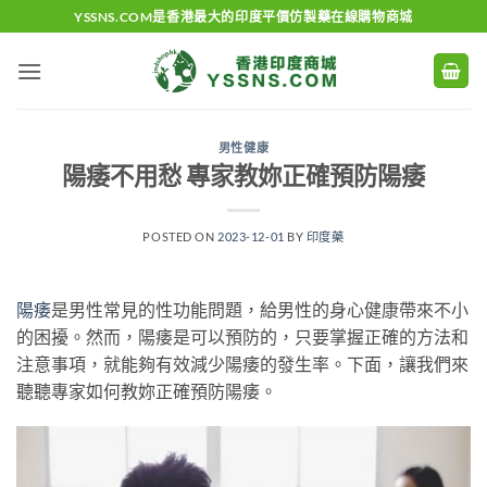
Skip
YSSNS.COM是香港最大的印度平價仿製藥在線購物商城
to
content
男性健康
陽痿不用愁 專家教妳正確預防陽痿
POSTED ON
2023-12-01
BY
印度藥
陽痿
是男性常見的性功能問題，給男性的身心健康帶來不小
的困擾。然而，陽痿是可以預防的，只要掌握正確的方法和
注意事項，就能夠有效減少陽痿的發生率。下面，讓我們來
聽聽專家如何教妳正確預防陽痿。