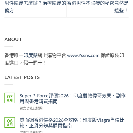
男性陽痿怎麽辦？治療陽痿的
香港男性不陽痿的秘密竟然是
偏方
這些！
ABOUT
香港唯一
印度藥
網上購物平台
www.Yssns.com
保證原裝印
度進口，假一罰十！
LATEST POSTS
Super P-Force評價2026：印度雙效偉哥效果、副作
07
8 月
用與香港購買指南
在
留言功能已關閉
〈Super
P-
威而鋼香港價格2026全攻略：印度版Viagra售價比
06
Force
8 月
較、正貨分辨與購買指南
評
在
留言功能已關閉