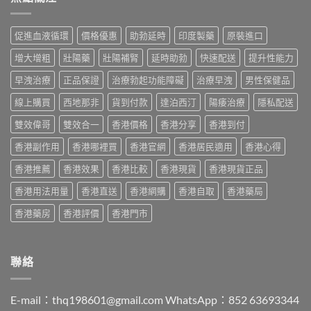
利
2026：
版
香
士
香
Viagra
港
價
港
售
促進血液循環
價格優惠
助勃延時
印度製藥
原裝進口
購
格
哪
價
買
2026：
裡
比
增大增粗
壯陽藥
壯陽補腎
延時助勃
快速配送
提升性能力
指
香
買
較、
南〉
港
最
早洩治療
正品保證
治療勃起功能障礙
治療早洩
男性保健品
正
中
邊
划
貨
度
線上購買
西地那非
貨到付款
達泊西汀
陽痿治療
隱私配送
算？
分
買
POXET-
辨
最
雙效偉哥
雙效合一
香港價格
香港分享
香港到付
60
與
抵？
與
購
香港副作用
香港哪裡買
香港官網
香港居民適用
香港心得
Super
原
買
Tadarise
廠
指
香港推薦
香港效果
香港比較
香港現貨
香港現貨正品
雙
比
南〉
效
較
中
香港用法用量
香港直送
香港網購
香港自取
香港藥局
片
及
效
正
香港藥房
香港評價
香港門市
果
貨
與
分
選
辨
購
指
聯絡
指
南〉
南〉
中
中
E-mail：
thq198601@gmail.com
WhatsApp：852 63693344