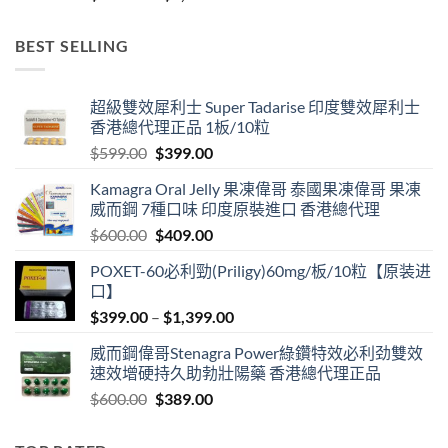
range:
$499.00
BEST SELLING
through
$3,399.00
超級雙效犀利士 Super Tadarise 印度雙效犀利士
香港總代理正品 1板/10粒
Original
Current
$
599.00
$
399.00
price
price
Kamagra Oral Jelly 果凍偉哥 泰國果凍偉哥 果凍
was:
is:
威而鋼 7種口味 印度原裝進口 香港總代理
$599.00.
$399.00.
Original
Current
$
600.00
$
409.00
price
price
POXET-60必利勁(Priligy)60mg/板/10粒【原装进
was:
is:
口】
$600.00.
$409.00.
Price
$
399.00
–
$
1,399.00
range:
威而鋼偉哥Stenagra Power綠鑽特效必利劲雙效
$399.00
速效增硬持久助勃壯陽藥 香港總代理正品
through
Original
Current
$
600.00
$
389.00
$1,399.00
price
price
was:
is: