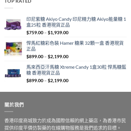
TOP RATED
$600.00.
$389.00.
印尼紫糖 Akiyo Candy 印尼精力糖 Akiyo能量糖 1
盒25粒 香港現貨正品
Price
$
759.00
–
$
1,939.00
range:
悍馬紅糖彩色裝 Hamer 糖果 32顆一盒 香港現貨
$759.00
正品
through
Price
$
899.00
–
$
2,199.00
$1,939.00
range:
馬來西亞汗馬糖 Xtreme Candy 1盒30粒 悍馬糖藍
$899.00
糖 香港現貨正品
through
Price
$
899.00
–
$
2,199.00
$2,199.00
range:
$899.00
through
關於我們
$2,199.00
香港印度商城致力於成為國際信賴的網上藥店，為香港市民
提供印度平價仿製藥的在線購物服務是我們追求的目標。