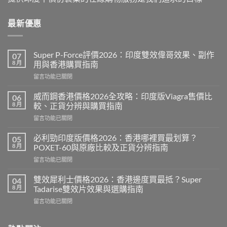
最新優惠
Super P-Force評價2026：印度雙效偉哥效果、副作
07
8 月
用與香港購買指南
在
留言功能已關閉
〈Super
P-
威而鋼香港價格2026全攻略：印度版Viagra售價比
06
Force
8 月
較、正貨分辨與購買指南
評
在
留言功能已關閉
價
〈威
2026：
而
印
必利勁印度版價格2026：香港哪裡買最划算？
05
鋼
度
8 月
POXET-60與原廠比較及正貨分辨指南
香
雙
在
留言功能已關閉
港
效
〈必
價
偉
利
格
雙效犀利士價格2026：香港邊度買最抵？Super
04
哥
勁
2026
8 月
Tadarise雙效片效果與選購指南
效
印
全
果、
在
留言功能已關閉
度
攻
副
〈雙
版
略：
作
效
價
印
用
犀