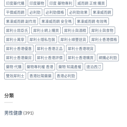
士
印度藥代購
印度藥物
印度 藥物專利
威而鋼 正規 購買
Tadarise
廠
指
必
雙
比
南〉
睇
平價威而鋼
必利勁
必利勁價格
必利勁效果
果凍威而鋼
效
較
中
的
片
及
果凍威而鋼 副作用
果凍威而鋼 安全嗎
果凍威而鋼 有效嗎
印
效
正
度
果
貨
犀利士屈臣氏
犀利士網上購買
犀利士與酒精
犀利士與食物
仿
與
分
製
選
辨
犀利士萬寧
犀利士隱私包裝
犀利士順豐送貨
犀利士香港價格
藥
購
指
選
指
南〉
犀利士香港優惠
犀利士香港正品
犀利士香港現貨
購
南〉
中
指
中
犀利士香港藥房
犀利士香港評價
犀利士香港購買
網購必利勁
南〉
中
藥物 代購
藥物專利權 香港
藥物 知識產權
達泊西汀
雙效犀利士
香港壯陽藥藥
香港必利勁
分類
男性健康
(391)