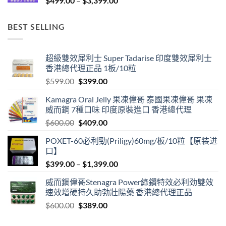
$
499.00
–
$
3,399.00
range:
$499.00
BEST SELLING
through
$3,399.00
超級雙效犀利士 Super Tadarise 印度雙效犀利士
香港總代理正品 1板/10粒
Original
Current
$
599.00
$
399.00
price
price
Kamagra Oral Jelly 果凍偉哥 泰國果凍偉哥 果凍
was:
is:
威而鋼 7種口味 印度原裝進口 香港總代理
$599.00.
$399.00.
Original
Current
$
600.00
$
409.00
price
price
POXET-60必利勁(Priligy)60mg/板/10粒【原装进
was:
is:
口】
$600.00.
$409.00.
Price
$
399.00
–
$
1,399.00
range:
威而鋼偉哥Stenagra Power綠鑽特效必利劲雙效
$399.00
速效增硬持久助勃壯陽藥 香港總代理正品
through
Original
Current
$
600.00
$
389.00
$1,399.00
price
price
was:
is: