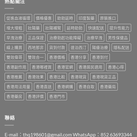
熱點關注
格
度
與
利
2026：
版
香
士
香
Viagra
港
價
港
售
促進血液循環
價格優惠
助勃延時
印度製藥
原裝進口
購
格
哪
價
買
2026：
裡
比
增大增粗
壯陽藥
壯陽補腎
延時助勃
快速配送
提升性能力
指
香
買
較、
南〉
港
最
早洩治療
正品保證
治療勃起功能障礙
治療早洩
男性保健品
正
中
邊
划
貨
度
線上購買
西地那非
貨到付款
達泊西汀
陽痿治療
隱私配送
算？
分
買
POXET-
辨
最
雙效偉哥
雙效合一
香港價格
香港分享
香港到付
60
與
抵？
與
購
香港副作用
香港哪裡買
香港官網
香港居民適用
香港心得
Super
原
買
Tadarise
廠
指
香港推薦
香港效果
香港比較
香港現貨
香港現貨正品
雙
比
南〉
效
較
中
香港用法用量
香港直送
香港網購
香港自取
香港藥局
片
及
效
正
香港藥房
香港評價
香港門市
果
貨
與
分
選
辨
購
指
聯絡
指
南〉
南〉
中
中
E-mail：
thq198601@gmail.com
WhatsApp：852 63693344