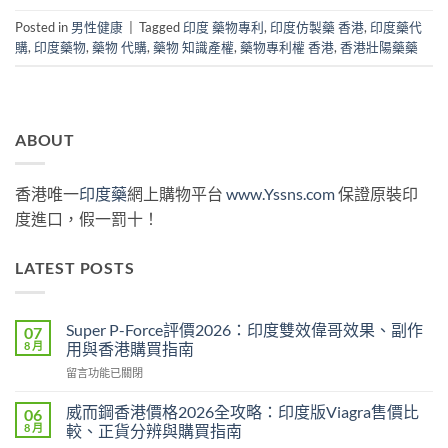
Posted in
男性健康
|
Tagged
印度 藥物專利
,
印度仿製藥 香港
,
印度藥代
購
,
印度藥物
,
藥物 代購
,
藥物 知識產權
,
藥物專利權 香港
,
香港壯陽藥藥
ABOUT
香港唯一
印度藥
網上購物平台
www.Yssns.com
保證原裝印
度進口，假一罰十！
LATEST POSTS
Super P-Force評價2026：印度雙效偉哥效果、副作
07
8 月
用與香港購買指南
在
留言功能已關閉
〈Super
P-
威而鋼香港價格2026全攻略：印度版Viagra售價比
06
Force
8 月
較、正貨分辨與購買指南
評