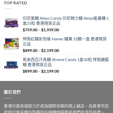
TOP RATED
$600.00.
$389.00.
印尼紫糖 Akiyo Candy 印尼精力糖 Akiyo能量糖 1
盒25粒 香港現貨正品
Price
$
759.00
–
$
1,939.00
range:
悍馬紅糖彩色裝 Hamer 糖果 32顆一盒 香港現貨
$759.00
正品
through
Price
$
899.00
–
$
2,199.00
$1,939.00
range:
馬來西亞汗馬糖 Xtreme Candy 1盒30粒 悍馬糖藍
$899.00
糖 香港現貨正品
through
Price
$
899.00
–
$
2,199.00
$2,199.00
range:
$899.00
through
關於我們
$2,199.00
香港印度商城致力於成為國際信賴的網上藥店，為香港市民
提供印度平價仿製藥的在線購物服務是我們追求的目標。