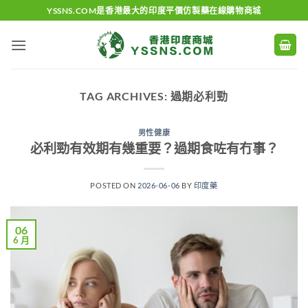
Skip
YSSNS.COM是香港最大的印度平價仿製藥在線購物商城
to
content
TAG ARCHIVES:
過期必利勁
男性健康
必利勁有效期有幾重要？過期食咗有冇事？
POSTED ON
2026-06-06
BY
印度藥
06
6 月