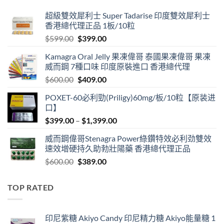
超級雙效犀利士 Super Tadarise 印度雙效犀利士
香港總代理正品 1板/10粒
Original
Current
$
599.00
$
399.00
price
price
Kamagra Oral Jelly 果凍偉哥 泰國果凍偉哥 果凍
was:
is:
威而鋼 7種口味 印度原裝進口 香港總代理
$599.00.
$399.00.
Original
Current
$
600.00
$
409.00
price
price
POXET-60必利勁(Priligy)60mg/板/10粒【原装进
was:
is:
口】
$600.00.
$409.00.
Price
$
399.00
–
$
1,399.00
range:
威而鋼偉哥Stenagra Power綠鑽特效必利劲雙效
$399.00
速效增硬持久助勃壯陽藥 香港總代理正品
through
Original
Current
$
600.00
$
389.00
$1,399.00
price
price
was:
is:
TOP RATED
$600.00.
$389.00.
印尼紫糖 Akiyo Candy 印尼精力糖 Akiyo能量糖 1