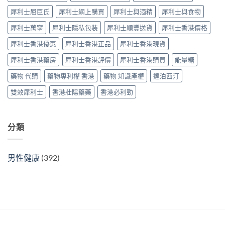
Tadarise
廠
指
犀利士屈臣氏
犀利士網上購買
犀利士與酒精
犀利士與食物
雙
比
南〉
效
較
中
犀利士萬寧
犀利士隱私包裝
犀利士順豐送貨
犀利士香港價格
片
及
效
正
犀利士香港優惠
犀利士香港正品
犀利士香港現貨
果
貨
與
分
犀利士香港藥房
犀利士香港評價
犀利士香港購買
能量糖
選
辨
購
指
藥物 代購
藥物專利權 香港
藥物 知識產權
達泊西汀
指
南〉
南〉
中
雙效犀利士
香港壯陽藥藥
香港必利勁
中
分類
男性健康
(392)