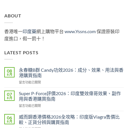
ABOUT
香港唯一
印度藥
網上購物平台
www.Yssns.com
保證原裝印
度進口，假一罰十！
LATEST POSTS
永春糖B群 Candy功效2026：成分、效果、用法與香
08
8 月
港購買指南
在
留言功能已關閉
〈永
春
Super P-Force評價2026：印度雙效偉哥效果、副作
07
糖
8 月
用與香港購買指南
B
在
留言功能已關閉
群
〈Super
Candy
P-
功
威而鋼香港價格2026全攻略：印度版Viagra售價比
06
Force
效
8 月
較、正貨分辨與購買指南
評
2026：