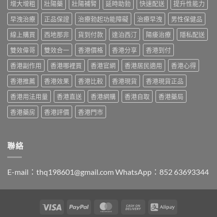
度
與
增大增粗
壯陽藥
壯陽補腎
延時助勃
快速配送
提升性能力
中
2026：
版
香
香
Viagra
早洩治療
正品保證
治療勃起功能障礙
治療早洩
男性保健品
港
港
售
購
哪
線上購買
西地那非
貨到付款
達泊西汀
陽痿治療
隱私配送
價
買
裡
比
指
買
雙效偉哥
雙效合一
香港價格
香港分享
香港到付
較、
南〉
最
正
中
香港副作用
香港哪裡買
香港官網
香港居民適用
香港心得
划
貨
算？
分
香港推薦
香港效果
香港比較
香港現貨
香港現貨正品
POXET-
辨
60
與
香港用法用量
香港直送
香港網購
香港自取
香港藥局
與
購
原
買
香港藥房
香港評價
香港門市
廠
指
比
南〉
較
中
及
聯絡
正
貨
分
E-mail：
thq198601@gmail.com
WhatsApp：852 63693344
辨
指
南〉
中
Visa
PayPal
MasterCard
Cash
Alipay