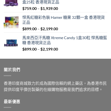
盒25粒 香港現貨正品
Price
$
759.00
–
$
1,939.00
range:
悍馬紅糖彩色裝 Hamer 糖果 32顆一盒 香港現貨
$759.00
正品
through
Price
$
899.00
–
$
2,199.00
$1,939.00
range:
馬來西亞汗馬糖 Xtreme Candy 1盒30粒 悍馬糖藍
$899.00
糖 香港現貨正品
through
Price
$
899.00
–
$
2,199.00
$2,199.00
range:
$899.00
through
關於我們
$2,199.00
香港印度商城致力於成為國際信賴的網上藥店，為香港市民
提供印度平價仿製藥的在線購物服務是我們追求的目標。
最新優惠