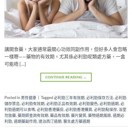
講開食藥，大家通常最關心功效同副作用，但好多人會忽略
一樣嘢——藥物的有效期。尤其係必利勁呢類處方藥，一盒
可能唔 […]
CONTINUE READING
→
Posted in
男性健康
|
Tagged
必利勁三年有效期
,
必利勁保存方法
,
必利勁
儲存禁忌
,
必利勁有效期
,
必利勁正品有效期
,
必利勁變色
,
必利勁過期
,
必
利勁過期可以食嗎
,
必利勁香港藥房
,
必利勁香港購買
,
必利勁點保存
,
浴室
勿放藥
,
藥劑師查詢有效期
,
藥品有效期
,
藥片變質
,
藥物過期風險
,
過期必
利勁
,
過期藥副作用
,
達泊西汀過期
,
醫生處方藥過期