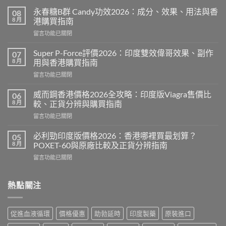
永春糖B群 Candy功效2026：成分、效果、用法與香
08
8 月
港購買指南
在
留言功能已關閉
〈永
春
Super P-Force評價2026：印度雙效偉哥效果、副作
07
糖
8 月
用與香港購買指南
B
在
留言功能已關閉
群
〈Super
Candy
P-
功
威而鋼香港價格2026全攻略：印度版Viagra售價比
06
Force
效
8 月
較、正貨分辨與購買指南
評
2026：
在
留言功能已關閉
價
成
〈威
2026：
分、
而
印
必利勁印度版價格2026：香港哪裡買最划算？
05
效
鋼
度
8 月
POXET-60與原廠比較及正貨分辨指南
果、
香
雙
用
在
留言功能已關閉
港
效
法
〈必
價
偉
與
利
格
哥
香
勁
熱點關注
2026
效
港
印
全
果、
購
度
攻
副
買
版
略：
作
促進血液循環
價格優惠
助勃延時
印度製藥
原裝進口
指
價
印
用
南〉
格