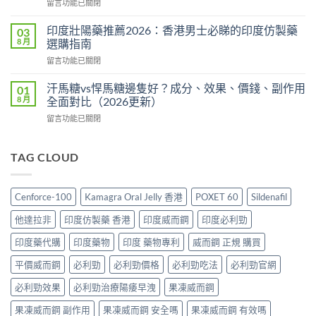
在
留言功能已關閉
度
攻
〈雙
版
略：
效
價
印度壯陽藥推薦2026：香港男士必睇的印度仿製藥
03
印
犀
格
8 月
選購指南
度
利
2026：
版
在
留言功能已關閉
士
香
Viagra
〈印
價
港
售
度
格
汗馬糖vs悍馬糖邊隻好？成分、效果、價錢、副作用
01
哪
價
壯
2026：
8 月
全面對比（2026更新）
裡
比
陽
香
買
較、
在
留言功能已關閉
藥
港
最
正
〈汗
推
邊
划
貨
馬
薦
度
算？
分
糖
TAG CLOUD
2026：
買
POXET-
辨
vs
香
最
60
與
悍
港
抵？
與
購
馬
男
Super
Cenforce-100
Kamagra Oral Jelly 香港
POXET 60
Sildenafil
原
買
糖
士
Tadarise
廠
指
邊
必
雙
他達拉非
印度仿製藥 香港
印度威而鋼
印度必利勁
比
南〉
隻
睇
效
較
中
好？
的
印度藥代購
印度藥物
印度 藥物專利
威而鋼 正規 購買
片
及
成
印
效
正
分、
平價威而鋼
必利勁
必利勁價格
必利勁吃法
必利勁官網
度
果
貨
效
仿
與
分
果、
必利勁效果
必利勁治療陽痿早洩
果凍威而鋼
製
選
辨
價
藥
購
指
果凍威而鋼 副作用
果凍威而鋼 安全嗎
果凍威而鋼 有效嗎
錢、
選
指
南〉