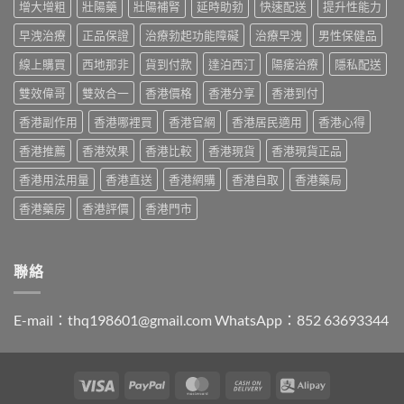
買
POXET-
增大增粗
壯陽藥
壯陽補腎
延時助勃
快速配送
提升性能力
辨
香
最
60
與
港
抵？
早洩治療
正品保證
治療勃起功能障礙
治療早洩
男性保健品
與
購
男
Super
原
買
士
線上購買
西地那非
貨到付款
達泊西汀
陽痿治療
隱私配送
Tadarise
廠
指
必
雙
比
南〉
睇
雙效偉哥
雙效合一
香港價格
香港分享
香港到付
效
較
中
的
片
及
香港副作用
香港哪裡買
香港官網
香港居民適用
香港心得
印
效
正
度
果
貨
香港推薦
香港效果
香港比較
香港現貨
香港現貨正品
仿
與
分
製
選
辨
香港用法用量
香港直送
香港網購
香港自取
香港藥局
藥
購
指
選
指
南〉
香港藥房
香港評價
香港門市
購
南〉
中
指
中
南〉
中
聯絡
E-mail：
thq198601@gmail.com
WhatsApp：852 63693344
Visa
PayPal
MasterCard
Cash
Alipay