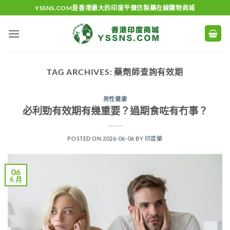
Skip
YSSNS.COM是香港最大的印度平價仿製藥在線購物商城
to
content
TAG ARCHIVES:
藥劑師查詢有效期
男性健康
必利勁有效期有幾重要？過期食咗有冇事？
POSTED ON
2026-06-06
BY
印度藥
06
6 月