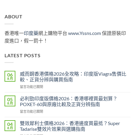
ABOUT
香港唯一
印度藥
網上購物平台
www.Yssns.com
保證原裝印
度進口，假一罰十！
LATEST POSTS
威而鋼香港價格2026全攻略：印度版Viagra售價比
06
8 月
較、正貨分辨與購買指南
在
留言功能已關閉
〈威
而
必利勁印度版價格2026：香港哪裡買最划算？
05
鋼
8 月
POXET-60與原廠比較及正貨分辨指南
香
在
留言功能已關閉
港
〈必
價
利
格
雙效犀利士價格2026：香港邊度買最抵？Super
04
勁
2026
8 月
Tadarise雙效片效果與選購指南
印
全