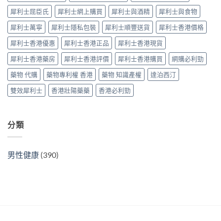
副
購
南〉
中
犀利士屈臣氏
犀利士網上購買
犀利士與酒精
犀利士與食物
作
指
中
用
南〉
犀利士萬寧
犀利士隱私包裝
犀利士順豐送貨
犀利士香港價格
全
中
面
犀利士香港優惠
犀利士香港正品
犀利士香港現貨
對
比
犀利士香港藥房
犀利士香港評價
犀利士香港購買
網購必利勁
（2026
更
藥物 代購
藥物專利權 香港
藥物 知識產權
達泊西汀
新）〉
中
雙效犀利士
香港壯陽藥藥
香港必利勁
分類
男性健康
(390)