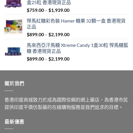
盒25粒 香港現貨正品
Price
$
759.00
–
$
1,939.00
range:
悍馬紅糖彩色裝 Hamer 糖果 32顆一盒 香港現貨
$759.00
正品
through
Price
$
899.00
–
$
2,199.00
$1,939.00
range:
馬來西亞汗馬糖 Xtreme Candy 1盒30粒 悍馬糖藍
$899.00
糖 香港現貨正品
through
Price
$
899.00
–
$
2,199.00
$2,199.00
range:
$899.00
through
關於我們
$2,199.00
香港印度商城致力於成為國際信賴的網上藥店，為香港市民
提供印度平價仿製藥的在線購物服務是我們追求的目標。
最新優惠