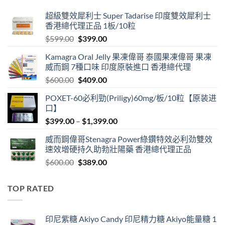
超級雙效犀利士 Super Tadarise 印度雙效犀利士
香港總代理正品 1板/10粒
Original
Current
$
599.00
$
399.00
price
price
Kamagra Oral Jelly 果凍偉哥 泰國果凍偉哥 果凍
was:
is:
威而鋼 7種口味 印度原裝進口 香港總代理
$599.00.
$399.00.
Original
Current
$
600.00
$
409.00
price
price
POXET-60必利勁(Priligy)60mg/板/10粒【原装进
was:
is:
口】
$600.00.
$409.00.
Price
$
399.00
–
$
1,399.00
range:
威而鋼偉哥Stenagra Power綠鑽特效必利劲雙效
$399.00
速效增硬持久助勃壯陽藥 香港總代理正品
through
Original
Current
$
600.00
$
389.00
$1,399.00
price
price
was:
is:
TOP RATED
$600.00.
$389.00.
印尼紫糖 Akiyo Candy 印尼精力糖 Akiyo能量糖 1