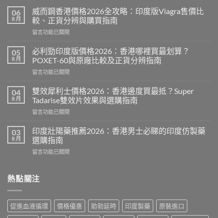
威而鋼香港價格2026全攻略：印度版Viagra售價比
06
8 月
較、正貨分辨與購買指南
在
留言功能已關閉
〈威
而
必利勁印度版價格2026：香港哪裡買最划算？
05
鋼
8 月
POXET-60與原廠比較及正貨分辨指南
香
在
留言功能已關閉
港
〈必
價
利
格
雙效犀利士價格2026：香港邊度買最抵？Super
04
勁
2026
8 月
Tadarise雙效片效果與選購指南
印
全
在
留言功能已關閉
度
攻
〈雙
版
略：
效
價
印度壯陽藥推薦2026：香港男士必睇的印度仿製藥
03
印
犀
格
8 月
選購指南
度
利
2026：
版
在
留言功能已關閉
士
香
Viagra
〈印
價
港
售
度
格
哪
價
壯
熱點關注
2026：
裡
比
陽
香
買
較、
藥
港
最
正
推
邊
划
促進血液循環
價格優惠
助勃延時
印度製藥
原裝進口
貨
薦
度
算？
分
2026：