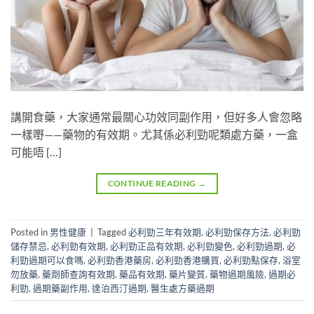
講開食藥，大家通常最關心功效同副作用，但好多人會忽略
一樣嘢——藥物的有效期。尤其係必利勁呢類處方藥，一盒
可能唔 […]
CONTINUE READING
→
Posted in
男性健康
|
Tagged
必利勁三年有效期
,
必利勁保存方法
,
必利勁
儲存禁忌
,
必利勁有效期
,
必利勁正品有效期
,
必利勁變色
,
必利勁過期
,
必
利勁過期可以食嗎
,
必利勁香港藥房
,
必利勁香港購買
,
必利勁點保存
,
浴室
勿放藥
,
藥劑師查詢有效期
,
藥品有效期
,
藥片變質
,
藥物過期風險
,
過期必
利勁
,
過期藥副作用
,
達泊西汀過期
,
醫生處方藥過期