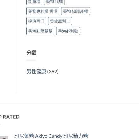
能量糖
藥物 代購
藥物專利權 香港
藥物 知識產權
達泊西汀
雙效犀利士
香港壯陽藥藥
香港必利勁
分類
男性健康
(392)
P RATED
印尼紫糖 Akiyo Candy 印尼精力糖