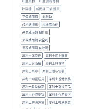
印度藥物
印度 藥物專利
辨
果
指
與
壯陽糖
威而鋼 正規 購買
南〉
選
中
購
平價威而鋼
必利勁
指
南〉
必利勁價格
果凍威而鋼
中
果凍威而鋼 副作用
果凍威而鋼 安全嗎
果凍威而鋼 有效嗎
犀利士屈臣氏
犀利士網上購買
犀利士與酒精
犀利士與食物
犀利士萬寧
犀利士隱私包裝
犀利士順豐送貨
犀利士香港價格
犀利士香港優惠
犀利士香港正品
犀利士香港現貨
犀利士香港藥房
犀利士香港評價
犀利士香港購買