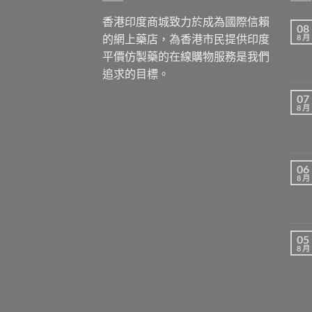
香港印度商城致力於成為國際信賴
08
的網上藥店，為香港市民提供印度
8 月
平價仿製藥的在線購物服務是我們
追求的目標。
07
8 月
06
8 月
05
8 月