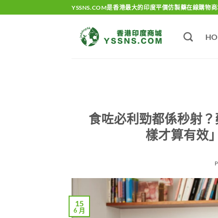
Skip
YSSNS.COM是香港最大的印度平價仿製藥在線購物商
to
content
HO
食咗必利勁都係秒射？
樣才算有效
15
6 月