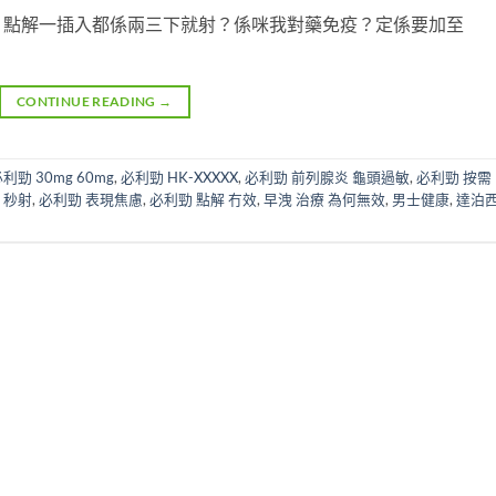
，點解一插入都係兩三下就射？係咪我對藥免疫？定係要加至
CONTINUE READING
→
利勁 30mg 60mg
,
必利勁 HK-XXXXX
,
必利勁 前列腺炎 龜頭過敏
,
必利勁 按需 
 秒射
,
必利勁 表現焦慮
,
必利勁 點解 冇效
,
早洩 治療 為何無效
,
男士健康
,
達泊