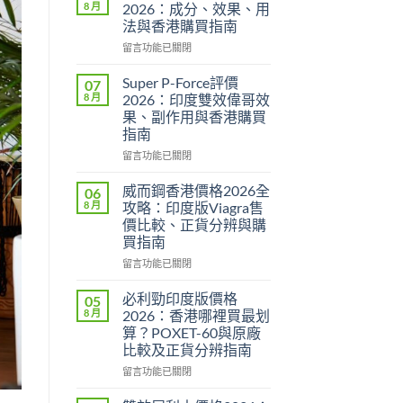
8 月
2026：成分、效果、用
法與香港購買指南
在
留言功能已關閉
〈永
春
Super P-Force評價
07
糖
8 月
2026：印度雙效偉哥效
B
果、副作用與香港購買
群
指南
Candy
功
在
留言功能已關閉
效
〈Super
2026：
P-
威而鋼香港價格2026全
06
成
Force
8 月
攻略：印度版Viagra售
分、
評
價比較、正貨分辨與購
效
價
買指南
果、
2026：
用
印
在
留言功能已關閉
法
度
〈威
與
雙
而
必利勁印度版價格
05
香
效
鋼
8 月
2026：香港哪裡買最划
港
偉
香
算？POXET-60與原廠
購
哥
港
比較及正貨分辨指南
買
效
價
指
果、
格
在
留言功能已關閉
南〉
副
2026
〈必
中
作
全
利