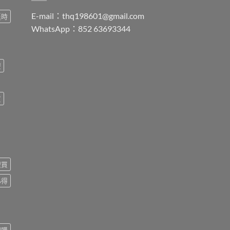
E-mail：
thq198601@gmail.com
延時
WhatsApp：852 63693344
療
買
裡買
心得