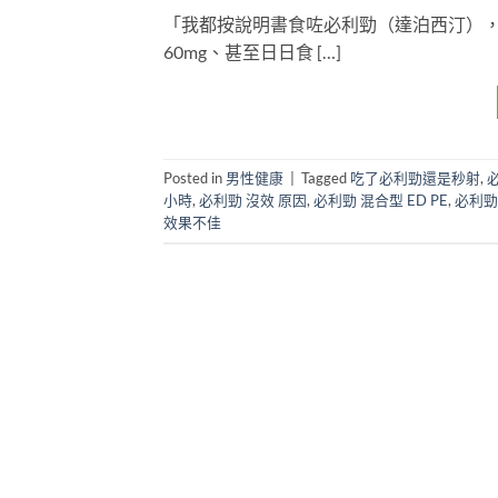
「我都按說明書食咗必利勁（達泊西汀）
60mg、甚至日日食 […]
Posted in
男性健康
|
Tagged
吃了必利勁還是秒射
,
必
小時
,
必利勁 沒效 原因
,
必利勁 混合型 ED PE
,
必利勁
效果不佳