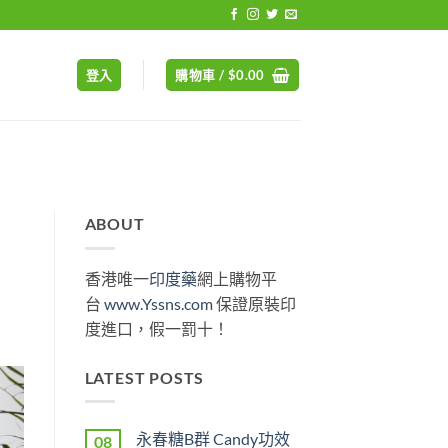
登入
購物車 /
$
0.00
ABOUT
香港唯一
印度藥
網上購物平
台
www.Yssns.com
保證原裝印
度進口，假一罰十！
LATEST POSTS
永春糖B群 Candy功效
08