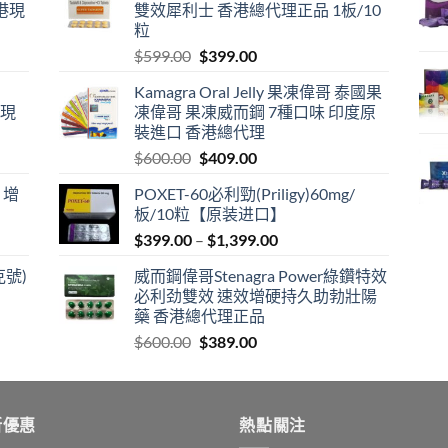
港現
雙效犀利士 香港總代理正品 1板/10
粒
Original
Current
$
599.00
$
399.00
price
price
Kamagra Oral Jelly 果凍偉哥 泰國果
was:
is:
港現
凍偉哥 果凍威而鋼 7種口味 印度原
$599.00.
$399.00.
裝進口 香港總代理
Original
Current
$
600.00
$
409.00
price
price
 增
POXET-60必利勁(Priligy)60mg/
was:
is:
板/10粒【原装进口】
$600.00.
$409.00.
Price
$
399.00
–
$
1,399.00
range:
克號)
威而鋼偉哥Stenagra Power綠鑽特效
$399.00
必利劲雙效 速效增硬持久助勃壯陽
through
藥 香港總代理正品
$1,399.00
Original
Current
$
600.00
$
389.00
price
price
was:
is:
$600.00.
$389.00.
新優惠
熱點關注