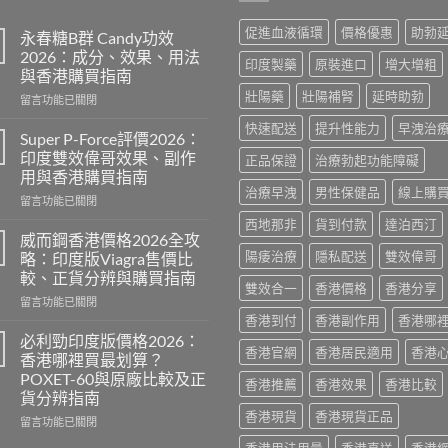
促進血液循環
價格優惠
助勃
永春糖B群 Candy功效
2026：成分、效果、用法
印度製藥
原裝進口
增大增粗
與香港購買指南
壯陽藥
壯陽補腎
延時助勃
在
留言功能已關閉
〈永
快速配送
提升性能力
早洩治
春
Super P-Force評價2026：
糖
印度雙效偉哥效果、副作
正品保證
治療勃起功能障礙
B
用與香港購買指南
群
治療早洩
男性保健品
線上購
在
Candy
留言功能已關閉
〈Super
功
西地那非
貨到付款
達泊西汀
P-
效
威而鋼香港價格2026全攻
Force
2026：
陽痿治療
隱私配送
雙效偉哥
略：印度版Viagra售價比
評
成
較、正貨分辨與購買指南
價
分、
雙效合一
香港價格
香港分享
在
2026：
留言功能已關閉
效
〈威
印
香港到付
香港副作用
香港哪
果、
而
度
用
必利勁印度版價格2026：
香港官網
香港居民適用
香港
鋼
雙
法
香港哪裡買最划算？
香
效
與
POXET-60與原廠比較及正
香港推薦
香港效果
香港比較
港
偉
香
貨分辨指南
價
哥
港
香港現貨
香港現貨正品
格
效
在
購
留言功能已關閉
2026
果、
〈必
買