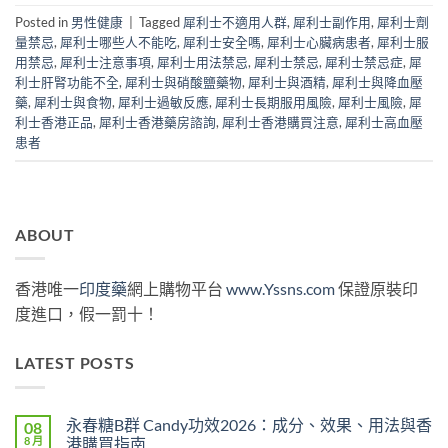
Posted in
男性健康
|
Tagged
犀利士不適用人群
,
犀利士副作用
,
犀利士劑
量禁忌
,
犀利士哪些人不能吃
,
犀利士安全嗎
,
犀利士心臟病患者
,
犀利士服
用禁忌
,
犀利士注意事項
,
犀利士用法禁忌
,
犀利士禁忌
,
犀利士禁忌症
,
犀
利士肝腎功能不全
,
犀利士與硝酸鹽藥物
,
犀利士與酒精
,
犀利士與降血壓
藥
,
犀利士與食物
,
犀利士過敏反應
,
犀利士長期服用風險
,
犀利士風險
,
犀
利士香港正品
,
犀利士香港藥房諮詢
,
犀利士香港購買注意
,
犀利士高血壓
患者
ABOUT
香港唯一
印度藥
網上購物平台
www.Yssns.com
保證原裝印
度進口，假一罰十！
LATEST POSTS
永春糖B群 Candy功效2026：成分、效果、用法與香
08
8 月
港購買指南