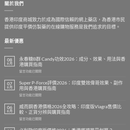
關於我們
$2,199.00
香港印度商城致力於成為國際信賴的網上藥店，為香港市民
提供印度平價仿製藥的在線購物服務是我們追求的目標。
最新優惠
永春糖B群 Candy功效2026：成分、效果、用法與香
08
8 月
港購買指南
在
留言功能已關閉
〈永
春
Super P-Force評價2026：印度雙效偉哥效果、副作
07
糖
8 月
用與香港購買指南
B
在
留言功能已關閉
群
〈Super
Candy
P-
功
威而鋼香港價格2026全攻略：印度版Viagra售價比
06
Force
效
8 月
較、正貨分辨與購買指南
評
2026：
在
留言功能已關閉
價
成
〈威
2026：
分、
而
印