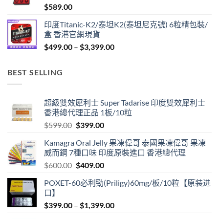
$
589.00
$1,299.00
印度Titanic-K2/泰坦K2(泰坦尼克號) 6粒精包裝/
盒 香港官網現貨
Price
$
499.00
–
$
3,399.00
range:
$499.00
BEST SELLING
through
$3,399.00
超級雙效犀利士 Super Tadarise 印度雙效犀利士
香港總代理正品 1板/10粒
Original
Current
$
599.00
$
399.00
price
price
Kamagra Oral Jelly 果凍偉哥 泰國果凍偉哥 果凍
was:
is:
威而鋼 7種口味 印度原裝進口 香港總代理
$599.00.
$399.00.
Original
Current
$
600.00
$
409.00
price
price
POXET-60必利勁(Priligy)60mg/板/10粒【原装进
was:
is:
口】
$600.00.
$409.00.
Price
$
399.00
–
$
1,399.00
range: