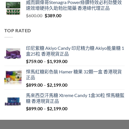
威而鋼偉哥Stenagra Power綠鑽特效必利劲雙效
$399.00
速效增硬持久助勃壯陽藥 香港總代理正品
through
Original
Current
$
600.00
$
389.00
$1,399.00
price
price
was:
is:
TOP RATED
$600.00.
$389.00.
印尼紫糖 Akiyo Candy 印尼精力糖 Akiyo能量糖 1
盒25粒 香港現貨正品
Price
$
759.00
–
$
1,939.00
range:
悍馬紅糖彩色裝 Hamer 糖果 32顆一盒 香港現貨
$759.00
正品
through
Price
$
899.00
–
$
2,199.00
$1,939.00
range:
馬來西亞汗馬糖 Xtreme Candy 1盒30粒 悍馬糖藍
$899.00
糖 香港現貨正品
through
Price
$
899.00
–
$
2,199.00
$2,199.00
range:
$899.00
through