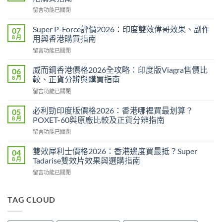
在
留言功能已關閉
〈永
春
Super P-Force評價2026：印度雙效偉哥效果、副作
07
糖
8 月
用與香港購買指南
B
在
留言功能已關閉
群
〈Super
Candy
P-
功
威而鋼香港價格2026全攻略：印度版Viagra售價比
06
Force
效
8 月
較、正貨分辨與購買指南
評
2026：
在
留言功能已關閉
價
成
〈威
2026：
分、
而
印
必利勁印度版價格2026：香港哪裡買最划算？
05
效
鋼
度
8 月
POXET-60與原廠比較及正貨分辨指南
果、
香
雙
用
在
留言功能已關閉
港
效
法
〈必
價
偉
與
利
格
雙效犀利士價格2026：香港邊度買最抵？Super
04
哥
香
勁
2026
8 月
Tadarise雙效片效果與選購指南
效
港
印
全
果、
購
在
留言功能已關閉
度
攻
副
買
〈雙
版
略：
作
指
效
價
印
用
南〉
犀
TAG CLOUD
格
度
與
中
利
2026：
版
香
士
香
Viagra
港