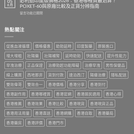
必利勁印度版價格2026：香港哪裡買最划算？
05
效
鋼
度
8 月
POXET-60與原廠比較及正貨分辨指南
果、
香
雙
用
在
留言功能已關閉
港
效
法
〈必
價
偉
與
利
格
哥
香
勁
熱點關注
2026
效
港
印
全
果、
購
度
攻
副
買
版
略：
作
促進血液循環
價格優惠
助勃延時
印度製藥
原裝進口
指
價
印
用
南〉
格
度
與
增大增粗
壯陽藥
壯陽補腎
延時助勃
快速配送
提升性能力
中
2026：
版
香
香
Viagra
早洩治療
正品保證
治療勃起功能障礙
治療早洩
男性保健品
港
港
售
購
哪
線上購買
西地那非
貨到付款
達泊西汀
陽痿治療
隱私配送
價
買
裡
比
指
買
雙效偉哥
雙效合一
香港價格
香港分享
香港到付
較、
南〉
最
正
中
香港副作用
香港哪裡買
香港官網
香港居民適用
香港心得
划
貨
算？
分
香港推薦
香港效果
香港比較
香港現貨
香港現貨正品
POXET-
辨
60
與
香港用法用量
香港直送
香港網購
香港自取
香港藥局
與
購
原
買
香港藥房
香港評價
香港門市
廠
指
比
南〉