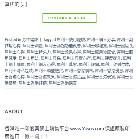
真切的 […]
CONTINUE READING
→
Posted in
男性健康
|
Tagged
犀利士使用經驗
,
犀利士個人分享
,
犀利士副
作用心得
,
犀利士劑量
,
犀利士勃起功能改善
,
犀利士哪裡買
,
犀利士屈臣氏
,
犀利士心得
,
犀利士持久力
,
犀利士效果心得
,
犀利士服用後感覺
,
犀利士服
用感受
,
犀利士用法
,
犀利士真偽
,
犀利士真實心得
,
犀利士硬度提升
,
犀利
士網上購買
,
犀利士網友心得
,
犀利士萬寧
,
犀利士評價
,
犀利士貨到付款
,
犀利士隱私包裝
,
犀利士順豐送貨
,
犀利士香港價格
,
犀利士香港優惠
,
犀利
士香港心得
,
犀利士香港效果
,
犀利士香港正品
,
犀利士香港現貨
,
犀利士香
港藥房
,
犀利士香港評價
,
犀利士香港購買
ABOUT
香港唯一
印度藥
網上購物平台
www.Yssns.com
保證原裝印
度進口，假一罰十！