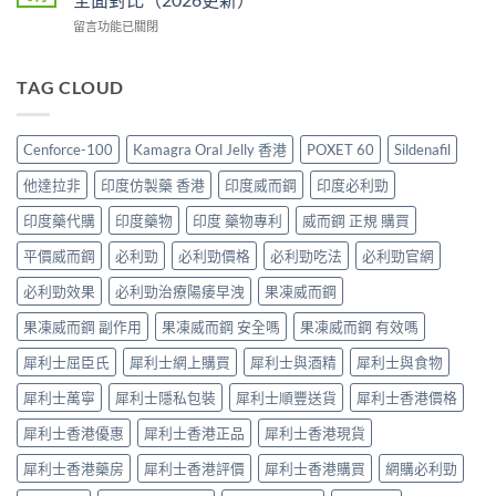
比
陽
香
買
較、
在
留言功能已關閉
藥
港
最
正
〈汗
推
邊
划
貨
馬
薦
度
算？
分
糖
TAG CLOUD
2026：
買
POXET-
辨
vs
香
最
60
與
悍
港
抵？
與
購
馬
男
Super
Cenforce-100
Kamagra Oral Jelly 香港
POXET 60
Sildenafil
原
買
糖
士
Tadarise
廠
指
邊
必
雙
他達拉非
印度仿製藥 香港
印度威而鋼
印度必利勁
比
南〉
隻
睇
效
較
中
好？
的
印度藥代購
印度藥物
印度 藥物專利
威而鋼 正規 購買
片
及
成
印
效
正
分、
平價威而鋼
必利勁
必利勁價格
必利勁吃法
必利勁官網
度
果
貨
效
仿
與
分
果、
必利勁效果
必利勁治療陽痿早洩
果凍威而鋼
製
選
辨
價
藥
購
指
果凍威而鋼 副作用
果凍威而鋼 安全嗎
果凍威而鋼 有效嗎
錢、
選
指
南〉
副
購
南〉
中
犀利士屈臣氏
犀利士網上購買
犀利士與酒精
犀利士與食物
作
指
中
用
南〉
犀利士萬寧
犀利士隱私包裝
犀利士順豐送貨
犀利士香港價格
全
中
面
犀利士香港優惠
犀利士香港正品
犀利士香港現貨
對
比
犀利士香港藥房
犀利士香港評價
犀利士香港購買
網購必利勁
（2026
更