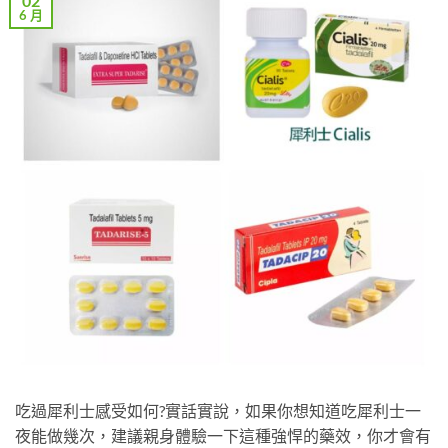
02
6 月
吃過犀利士感受如何?實話實說，如果你想知道吃犀利士一
夜能做幾次，建議親身體驗一下這種強悍的藥效，你才會有