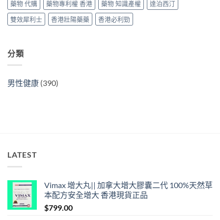
藥物 代購
藥物專利權 香港
藥物 知識產權
達泊西汀
新）〉
中
雙效犀利士
香港壯陽藥藥
香港必利勁
分類
男性健康
(390)
LATEST
Vimax 增大丸|| 加拿大增大膠囊二代 100%天然草
本配方安全增大 香港現貨正品
$
799.00