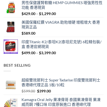
男性保健護腎軟糖 HEMP GUMMIES 增強男性性
功能 香港現貨
Price
$
429.00
–
$
1,299.00
range:
美國保羅紅鑽 VIAGRA 助勃增硬 增粗增大 香港
$429.00
現貨正品
through
$
589.00
$1,299.00
印度Titanic-K2/泰坦K2(泰坦尼克號) 6粒精包裝/
盒 香港官網現貨
Price
$
499.00
–
$
3,399.00
range:
$499.00
BEST SELLING
through
$3,399.00
超級雙效犀利士 Super Tadarise 印度雙效犀利士
香港總代理正品 1板/10粒
Original
Current
$
599.00
$
399.00
price
price
Kamagra Oral Jelly 果凍偉哥 泰國果凍偉哥 果凍
was:
is:
威而鋼 7種口味 印度原裝進口 香港總代理
$599.00.
$399.00.