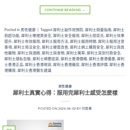
CONTINUE READING
→
Posted in
男性健康
|
Tagged
犀利士副作用預防
,
犀利士劑量指南
,
犀利士
勃起功能
,
犀利士哪裡買安全
,
犀利士安全服用
,
犀利士屈臣氏
,
犀利士效果
提升
,
犀利士有效服用
,
犀利士服用方法
,
犀利士服用時間
,
犀利士服用注意
事項
,
犀利士用法安全
,
犀利士硬度改善
,
犀利士網上購買安全
,
犀利士與其
他藥物
,
犀利士與酒精
,
犀利士與食物
,
犀利士萬寧
,
犀利士貨到付款安全
,
犀利士隱私包裝
,
犀利士順豐送貨
,
犀利士香港價格
,
犀利士香港優惠
,
犀利
士香港正品
,
犀利士香港現貨
,
犀利士香港藥房
,
犀利士香港評價
,
犀利士香
港購買
,
犀利士香港醫生建議
男性健康
犀利士真實心得：服用完犀利士感受怎麼樣
POSTED ON
2026-06-02
BY
印度藥