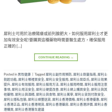
犀利士可用於治療陽痿或前列腺肥大，如何服用犀利士才更
加有效安全呢?要購買這種藥物時需要醫生處方，確保服用
正確的 […]
CONTINUE READING
→
Posted in
男性健康
|
Tagged
犀利士副作用預防
,
犀利士劑量指南
,
犀利士
勃起功能
,
犀利士哪裡買安全
,
犀利士安全服用
,
犀利士屈臣氏
,
犀利士效果
提升
,
犀利士有效服用
,
犀利士服用方法
,
犀利士服用時間
,
犀利士服用注意
事項
,
犀利士用法安全
,
犀利士硬度改善
,
犀利士網上購買安全
,
犀利士與其
他藥物
,
犀利士與酒精
,
犀利士與食物
,
犀利士萬寧
,
犀利士貨到付款安全
,
犀利士隱私包裝
,
犀利士順豐送貨
,
犀利士香港價格
,
犀利士香港優惠
,
犀利
士香港正品
,
犀利士香港現貨
,
犀利士香港藥房
,
犀利士香港評價
,
犀利士香
港購買
,
犀利士香港醫生建議