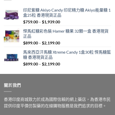
印尼紫糖 Akiyo Candy 印尼精力糖 Akiyo能量糖 1
盒25粒 香港現貨正品
Price
$
759.00
–
$
1,939.00
range:
悍馬紅糖彩色裝 Hamer 糖果 32顆一盒 香港現貨
$759.00
正品
through
Price
$
899.00
–
$
2,199.00
$1,939.00
range:
馬來西亞汗馬糖 Xtreme Candy 1盒30粒 悍馬糖藍
$899.00
糖 香港現貨正品
through
Price
$
899.00
–
$
2,199.00
$2,199.00
range:
$899.00
through
關於我們
$2,199.00
香港印度商城致力於成為國際信賴的網上藥店，為香港市民
提供印度平價仿製藥的在線購物服務是我們追求的目標。