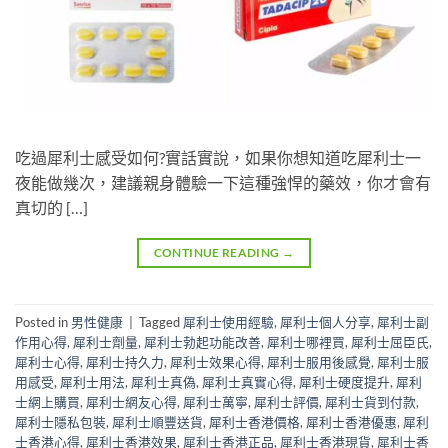
吃過犀利士感受如何?實話實說，如果你想知道吃犀利士一
夜能做幾次，建議親身體驗一下這種強悍的藥效，你才會有
真切的 […]
CONTINUE READING
→
Posted in
男性健康
|
Tagged
犀利士使用經驗
,
犀利士個人分享
,
犀利士副
作用心得
,
犀利士劑量
,
犀利士勃起功能改善
,
犀利士哪裡買
,
犀利士屈臣氏
,
犀利士心得
,
犀利士持久力
,
犀利士效果心得
,
犀利士服用後感覺
,
犀利士服
用感受
,
犀利士用法
,
犀利士真偽
,
犀利士真實心得
,
犀利士硬度提升
,
犀利
士網上購買
,
犀利士網友心得
,
犀利士萬寧
,
犀利士評價
,
犀利士貨到付款
,
犀利士隱私包裝
,
犀利士順豐送貨
,
犀利士香港價格
,
犀利士香港優惠
,
犀利
士香港心得
,
犀利士香港效果
,
犀利士香港正品
,
犀利士香港現貨
,
犀利士香