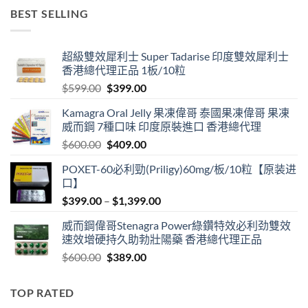
$499.00
BEST SELLING
through
$3,399.00
超級雙效犀利士 Super Tadarise 印度雙效犀利士
香港總代理正品 1板/10粒
Original
Current
$
599.00
$
399.00
price
price
Kamagra Oral Jelly 果凍偉哥 泰國果凍偉哥 果凍
was:
is:
威而鋼 7種口味 印度原裝進口 香港總代理
$599.00.
$399.00.
Original
Current
$
600.00
$
409.00
price
price
POXET-60必利勁(Priligy)60mg/板/10粒【原装进
was:
is:
口】
$600.00.
$409.00.
Price
$
399.00
–
$
1,399.00
range:
威而鋼偉哥Stenagra Power綠鑽特效必利劲雙效
$399.00
速效增硬持久助勃壯陽藥 香港總代理正品
through
Original
Current
$
600.00
$
389.00
$1,399.00
price
price
was:
is:
TOP RATED
$600.00.
$389.00.