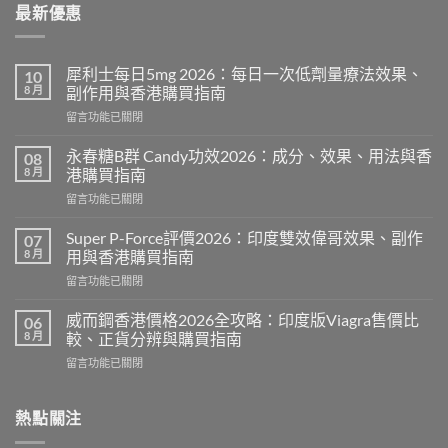
最新優惠
犀利士每日5mg 2026：每日一次低劑量療法效果、
10
8 月
副作用與香港購買指南
在
留言功能已關閉
〈犀
利
永春糖B群 Candy功效2026：成分、效果、用法與香
08
士
8 月
港購買指南
每
在
留言功能已關閉
日
〈永
5mg
春
2026：
Super P-Force評價2026：印度雙效偉哥效果、副作
07
糖
每
8 月
用與香港購買指南
B
日
在
留言功能已關閉
群
一
〈Super
Candy
次
P-
功
威而鋼香港價格2026全攻略：印度版Viagra售價比
06
低
Force
效
8 月
較、正貨分辨與購買指南
劑
評
2026：
量
在
留言功能已關閉
價
成
療
〈威
2026：
分、
法
而
印
效
效
鋼
熱點關注
度
果、
果、
香
雙
用
副
港