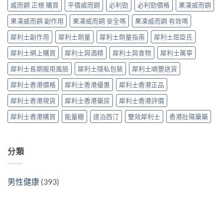
買
威而鋼 正規 購買
平價威而鋼
必利勁
必利勁價格
果凍威而鋼
較、
南〉
最
正
中
果凍威而鋼 副作用
果凍威而鋼 安全嗎
果凍威而鋼 有效嗎
划
貨
算？
分
犀利士副作用
犀利士劑量
犀利士劑量指南
犀利士屈臣氏
POXET-
辨
60
與
犀利士網上購買
犀利士與酒精
犀利士與食物
犀利士萬寧
與
購
原
買
犀利士長期服用風險
犀利士隱私包裝
犀利士順豐送貨
廠
指
比
南〉
犀利士香港價格
犀利士香港優惠
犀利士香港正品
較
中
及
犀利士香港現貨
犀利士香港藥房
犀利士香港評價
正
貨
犀利士香港購買
能量糖
達泊西汀
雙效犀利士
香港壯陽藥藥
分
辨
指
南〉
分類
中
男性健康
(393)