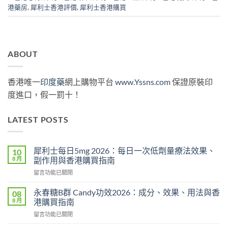
港藥房
,
犀利士香港評價
,
犀利士香港購買
ABOUT
香港唯一
印度藥
網上購物平台
www.Yssns.com
保證原裝印
度進口，假一罰十！
LATEST POSTS
犀利士每日5mg 2026：每日一次低劑量療法效果、
10
8 月
副作用與香港購買指南
在
留言功能已關閉
〈犀
利
永春糖B群 Candy功效2026：成分、效果、用法與香
08
士
8 月
港購買指南
每
在
留言功能已關閉
日
〈永
5mg