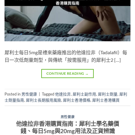
犀利士每日5mg是禮來藥廠推出的他達拉非（Tadalafil）每
日一次低劑量劑型，與傳統「按需服用」的犀利士2 […]
CONTINUE READING
→
Posted in
男性健康
|
Tagged
他達拉非
,
犀利士副作用
,
犀利士劑量
,
犀利
士劑量指南
,
犀利士長期服用風險
,
犀利士香港價格
,
犀利士香港購買
男性健康
他達拉非香港購買指南：犀利士學名藥價
錢、每日5mg與20mg用法及正貨辨識