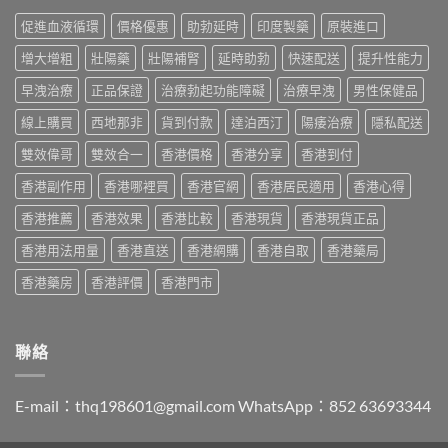
效
法
作
價
偉
與
促進血液循環
價格優惠
助勃延時
印度製藥
原裝進口
用
格
哥
香
與
2026
效
港
增大增粗
壯陽藥
壯陽補腎
延時助勃
快速配送
提升性能力
香
全
果、
購
港
攻
副
早洩治療
正品保證
治療勃起功能障礙
治療早洩
男性保健品
買
購
略：
作
指
買
印
線上購買
西地那非
貨到付款
達泊西汀
陽痿治療
隱私配送
用
南〉
指
度
與
中
南〉
版
雙效偉哥
雙效合一
香港價格
香港分享
香港到付
香
中
Viagra
港
香港副作用
香港哪裡買
香港官網
香港居民適用
香港心得
售
購
價
買
香港推薦
香港效果
香港比較
香港現貨
香港現貨正品
比
指
較、
南〉
香港用法用量
香港直送
香港網購
香港自取
香港藥局
正
中
貨
香港藥房
香港評價
香港門市
分
辨
與
購
聯絡
買
指
南〉
E-mail：
thq198601@gmail.com
WhatsApp：852 63693344
中