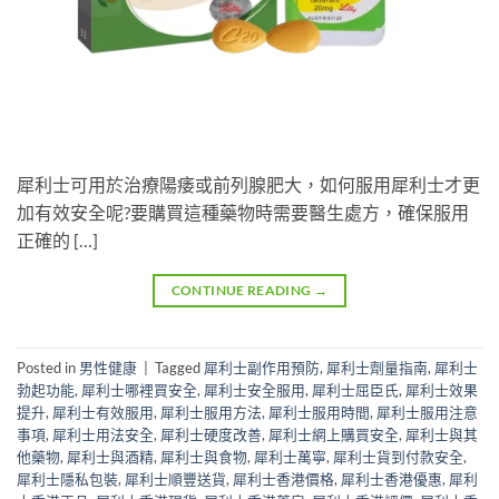
犀利士可用於治療陽痿或前列腺肥大，如何服用犀利士才更
加有效安全呢?要購買這種藥物時需要醫生處方，確保服用
正確的 […]
CONTINUE READING
→
Posted in
男性健康
|
Tagged
犀利士副作用預防
,
犀利士劑量指南
,
犀利士
勃起功能
,
犀利士哪裡買安全
,
犀利士安全服用
,
犀利士屈臣氏
,
犀利士效果
提升
,
犀利士有效服用
,
犀利士服用方法
,
犀利士服用時間
,
犀利士服用注意
事項
,
犀利士用法安全
,
犀利士硬度改善
,
犀利士網上購買安全
,
犀利士與其
他藥物
,
犀利士與酒精
,
犀利士與食物
,
犀利士萬寧
,
犀利士貨到付款安全
,
犀利士隱私包裝
,
犀利士順豐送貨
,
犀利士香港價格
,
犀利士香港優惠
,
犀利