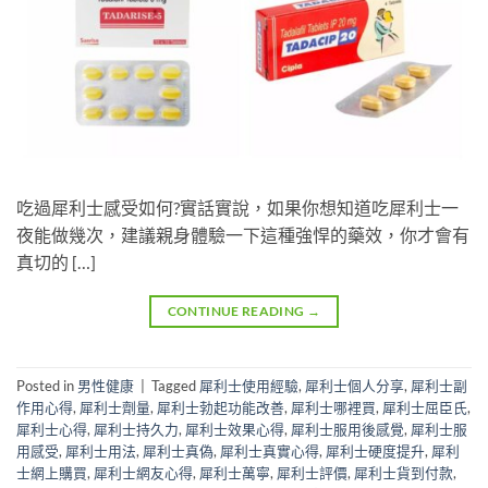
吃過犀利士感受如何?實話實說，如果你想知道吃犀利士一
夜能做幾次，建議親身體驗一下這種強悍的藥效，你才會有
真切的 […]
CONTINUE READING
→
Posted in
男性健康
|
Tagged
犀利士使用經驗
,
犀利士個人分享
,
犀利士副
作用心得
,
犀利士劑量
,
犀利士勃起功能改善
,
犀利士哪裡買
,
犀利士屈臣氏
,
犀利士心得
,
犀利士持久力
,
犀利士效果心得
,
犀利士服用後感覺
,
犀利士服
用感受
,
犀利士用法
,
犀利士真偽
,
犀利士真實心得
,
犀利士硬度提升
,
犀利
士網上購買
,
犀利士網友心得
,
犀利士萬寧
,
犀利士評價
,
犀利士貨到付款
,