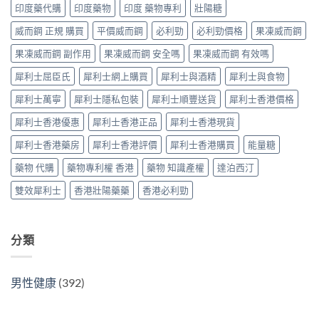
度
印度藥代購
印度藥物
印度 藥物專利
壯陽糖
算？
分
買
POXET-
辨
最
威而鋼 正規 購買
平價威而鋼
必利勁
必利勁價格
果凍威而鋼
60
與
抵？
與
購
果凍威而鋼 副作用
果凍威而鋼 安全嗎
果凍威而鋼 有效嗎
Super
原
買
Tadarise
廠
指
犀利士屈臣氏
犀利士網上購買
犀利士與酒精
犀利士與食物
雙
比
南〉
效
較
中
犀利士萬寧
犀利士隱私包裝
犀利士順豐送貨
犀利士香港價格
片
及
效
正
犀利士香港優惠
犀利士香港正品
犀利士香港現貨
果
貨
與
分
犀利士香港藥房
犀利士香港評價
犀利士香港購買
能量糖
選
辨
購
指
藥物 代購
藥物專利權 香港
藥物 知識產權
達泊西汀
指
南〉
南〉
中
雙效犀利士
香港壯陽藥藥
香港必利勁
中
分類
男性健康
(392)