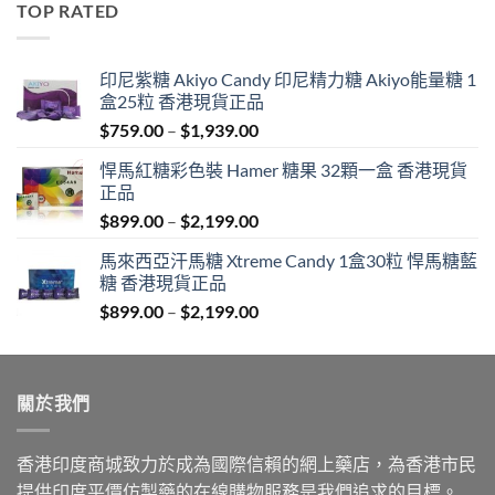
TOP RATED
$600.00.
$389.00.
印尼紫糖 Akiyo Candy 印尼精力糖 Akiyo能量糖 1
盒25粒 香港現貨正品
Price
$
759.00
–
$
1,939.00
range:
悍馬紅糖彩色裝 Hamer 糖果 32顆一盒 香港現貨
$759.00
正品
through
Price
$
899.00
–
$
2,199.00
$1,939.00
range:
馬來西亞汗馬糖 Xtreme Candy 1盒30粒 悍馬糖藍
$899.00
糖 香港現貨正品
through
Price
$
899.00
–
$
2,199.00
$2,199.00
range:
$899.00
through
關於我們
$2,199.00
香港印度商城致力於成為國際信賴的網上藥店，為香港市民
提供印度平價仿製藥的在線購物服務是我們追求的目標。