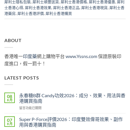
犀利士隱私包裝
,
犀利士順豐送貨
,
犀利士香港價格
,
犀利士香港優惠
,
犀利
士香港心得
,
犀利士香港效果
,
犀利士香港正品
,
犀利士香港現貨
,
犀利士香
港藥房
,
犀利士香港評價
,
犀利士香港購買
ABOUT
香港唯一
印度藥
網上購物平台
www.Yssns.com
保證原裝印
度進口，假一罰十！
LATEST POSTS
永春糖B群 Candy功效2026：成分、效果、用法與香
08
8 月
港購買指南
在
留言功能已關閉
〈永
春
Super P-Force評價2026：印度雙效偉哥效果、副作
07
糖
8 月
用與香港購買指南
B