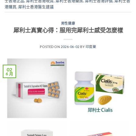
士香港正品
,
犀利士香港現貨
,
犀利士香港藥房
,
犀利士香港評價
,
犀利士香
港購買
,
犀利士香港醫生建議
男性健康
犀利士真實心得：服用完犀利士感受怎麼樣
POSTED ON
2026-06-02
BY
印度藥
02
6 月