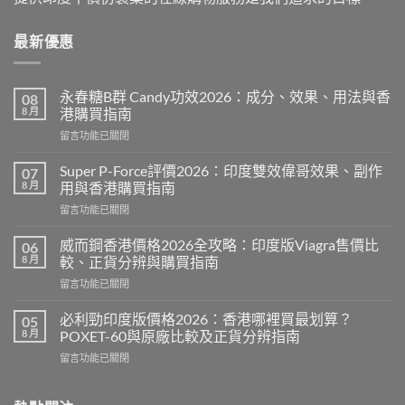
最新優惠
永春糖B群 Candy功效2026：成分、效果、用法與香
08
8 月
港購買指南
在
留言功能已關閉
〈永
春
Super P-Force評價2026：印度雙效偉哥效果、副作
07
糖
8 月
用與香港購買指南
B
在
留言功能已關閉
群
〈Super
Candy
P-
功
威而鋼香港價格2026全攻略：印度版Viagra售價比
06
Force
效
8 月
較、正貨分辨與購買指南
評
2026：
在
留言功能已關閉
價
成
〈威
2026：
分、
而
印
必利勁印度版價格2026：香港哪裡買最划算？
05
效
鋼
度
8 月
POXET-60與原廠比較及正貨分辨指南
果、
香
雙
用
在
留言功能已關閉
港
效
法
〈必
價
偉
與
利
格
哥
香
勁