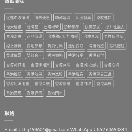
熱點關注
2026
效
港
印
全
果、
購
度
攻
副
買
版
略：
作
促進血液循環
價格優惠
助勃延時
印度製藥
原裝進口
指
價
印
用
南〉
格
度
與
增大增粗
壯陽藥
壯陽補腎
延時助勃
快速配送
提升性能力
中
2026：
版
香
香
Viagra
早洩治療
正品保證
治療勃起功能障礙
治療早洩
男性保健品
港
港
售
購
哪
線上購買
西地那非
貨到付款
達泊西汀
陽痿治療
隱私配送
價
買
裡
比
指
買
雙效偉哥
雙效合一
香港價格
香港分享
香港到付
較、
南〉
最
正
中
香港副作用
香港哪裡買
香港官網
香港居民適用
香港心得
划
貨
算？
分
香港推薦
香港效果
香港比較
香港現貨
香港現貨正品
POXET-
辨
60
與
香港用法用量
香港直送
香港網購
香港自取
香港藥局
與
購
原
買
香港藥房
香港評價
香港門市
廠
指
比
南〉
較
中
及
聯絡
正
貨
分
E-mail：
thq198601@gmail.com
WhatsApp：852 63693344
辨