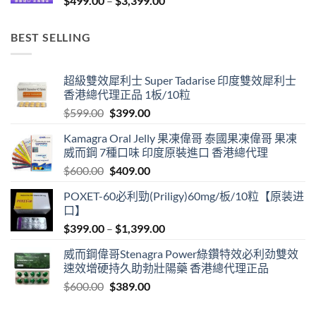
$
499.00
–
$
3,399.00
range:
$499.00
BEST SELLING
through
$3,399.00
超級雙效犀利士 Super Tadarise 印度雙效犀利士
香港總代理正品 1板/10粒
Original
Current
$
599.00
$
399.00
price
price
Kamagra Oral Jelly 果凍偉哥 泰國果凍偉哥 果凍
was:
is:
威而鋼 7種口味 印度原裝進口 香港總代理
$599.00.
$399.00.
Original
Current
$
600.00
$
409.00
price
price
POXET-60必利勁(Priligy)60mg/板/10粒【原装进
was:
is:
口】
$600.00.
$409.00.
Price
$
399.00
–
$
1,399.00
range:
威而鋼偉哥Stenagra Power綠鑽特效必利劲雙效
$399.00
速效增硬持久助勃壯陽藥 香港總代理正品
through
Original
Current
$
600.00
$
389.00
$1,399.00
price
price
was:
is: